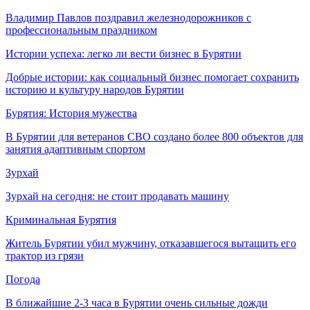
Владимир Павлов поздравил железнодорожников с
профессиональным праздником
Истории успеха: легко ли вести бизнес в Бурятии
Добрые истории: как социальный бизнес помогает сохранить
историю и культуру народов Бурятии
Бурятия: История мужества
В Бурятии для ветеранов СВО создано более 800 объектов для
занятия адаптивным спортом
Зурхай
Зурхай на сегодня: не стоит продавать машину
Криминальная Бурятия
Житель Бурятии убил мужчину, отказавшегося вытащить его
трактор из грязи
Погода
В ближайшие 2-3 часа в Бурятии очень сильные дожди