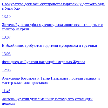
Прокуратура добилась обустройства парковки у детского сада
в Улан-Удэ
13:10
Житель Бурятии убил мужчину, отказавшегося вытащить его
трактор из грязи
13:07
В ЭкоАльянс требуются водители мусоровоза и грузчики
13:03
Фельдшер из Бурятии награждён медалью Жукова
12:08
Александр Богомоев и Тагар Намсараев провели зарядку и
мастер-класс для приставов
11:46
Житель Бурятии угнал машину, потому что устал идти
пешком