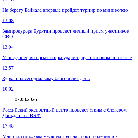
На берегу Байкала впервые пройдет турнир по миниволею
13:08
Зампрокурора Бурятии проведет личный прием участников
СВО
13:04
Улан-удэнец во время ссоры ударил друга топором по голове
12:57
Зурхай на сегодня: кому благоволит день
10:02
07.08.2026
Российский экспортный центр проведет стрим с блогером
Даньдань на ВЭФ
17:48
Май стал пиковым месяцем трат на спорт, поделились