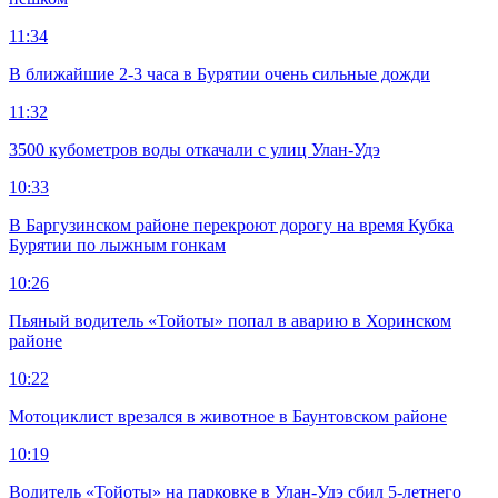
11:34
В ближайшие 2-3 часа в Бурятии очень сильные дожди
11:32
3500 кубометров воды откачали с улиц Улан-Удэ
10:33
В Баргузинском районе перекроют дорогу на время Кубка
Бурятии по лыжным гонкам
10:26
Пьяный водитель «Тойоты» попал в аварию в Хоринском
районе
10:22
Мотоциклист врезался в животное в Баунтовском районе
10:19
Водитель «Тойоты» на парковке в Улан-Удэ сбил 5-летнего