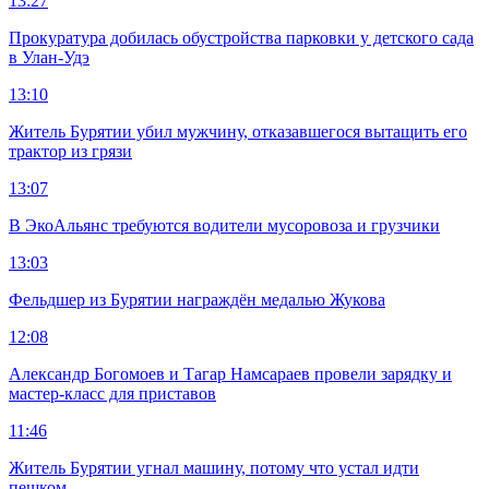
13:27
Прокуратура добилась обустройства парковки у детского сада
в Улан-Удэ
13:10
Житель Бурятии убил мужчину, отказавшегося вытащить его
трактор из грязи
13:07
В ЭкоАльянс требуются водители мусоровоза и грузчики
13:03
Фельдшер из Бурятии награждён медалью Жукова
12:08
Александр Богомоев и Тагар Намсараев провели зарядку и
мастер-класс для приставов
11:46
Житель Бурятии угнал машину, потому что устал идти
пешком