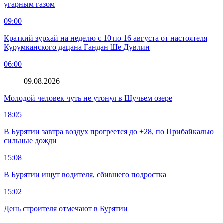
угарным газом
09:00
Краткий зурхай на неделю с 10 по 16 августа от настоятеля
Курумканского дацана Гандан Ше Дувлин
06:00
09.08.2026
Молодой человек чуть не утонул в Щучьем озере
18:05
В Бурятии завтра воздух прогреется до +28, по Прибайкалью
сильные дожди
15:08
В Бурятии ищут водителя, сбившего подростка
15:02
День строителя отмечают в Бурятии