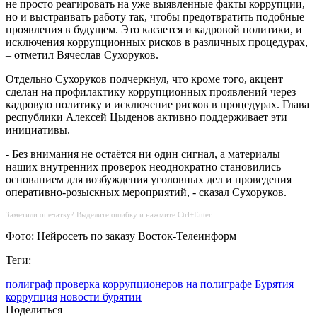
не просто реагировать на уже выявленные факты коррупции,
но и выстраивать работу так, чтобы предотвратить подобные
проявления в будущем. Это касается и кадровой политики, и
исключения коррупционных рисков в различных процедурах,
– отметил Вячеслав Сухоруков.
Отдельно Сухоруков подчеркнул, что кроме того, акцент
сделан на профилактику коррупционных проявлений через
кадровую политику и исключение рисков в процедурах. Глава
республики Алексей Цыденов активно поддерживает эти
инициативы.
- Без внимания не остаётся ни один сигнал, а материалы
наших внутренних проверок неоднократно становились
основанием для возбуждения уголовных дел и проведения
оперативно-розыскных мероприятий, - сказал Сухоруков.
Заметили опечатку? Выделите ошибку и нажмите Ctrl+Enter.
Фото: Нейросеть по заказу Восток-Телеинформ
Теги:
полиграф
проверка коррупционеров на полиграфе
Бурятия
коррупция
новости бурятии
Поделиться