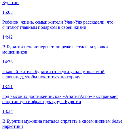
Бурятии
15:08
Ребенок, жизнь, семья: жители Улан-Удэ рассказали, что
считают главным подарком в своей жизни
14:42
В Бурятии пенсионеры стали реже вестись на уловки
мошенников
14:33
Пьяный житель Бурятии от скуки угнал у знакомой
велосипед, чтобы покататься по городу
13:51
Год высоких достижений: как «АпатитАгро» выстраивает
спортивную инфраструктуру в Бурятии
13:34
В Бурятии мужчина пытался спрятать в своем нижнем белье
наркотики