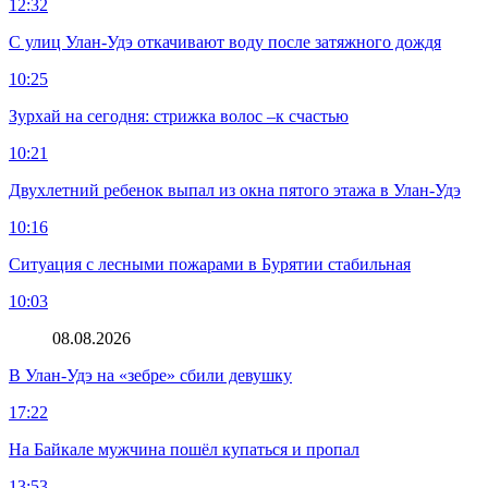
12:32
С улиц Улан-Удэ откачивают воду после затяжного дождя
10:25
Зурхай на сегодня: стрижка волос –к счастью
10:21
Двухлетний ребенок выпал из окна пятого этажа в Улан-Удэ
10:16
Ситуация с лесными пожарами в Бурятии стабильная
10:03
08.08.2026
В Улан-Удэ на «зебре» сбили девушку
17:22
На Байкале мужчина пошёл купаться и пропал
13:53