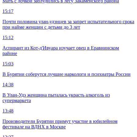
Мать с дочкой заблудились в лесу Закаменского района
15:17
Почти половина улан-удэнцев за запрет испытательного срока
при найме женщин с детьми до 3 лет
15:12
Аспирант из Кот-д'Ивуара изучает овец в Еравнинском
районе
15:03
В Бурятии соберутся лучшие наркологи и психиатры России
14:38
В Улан-Удэ женщина пыталась украсть алкоголь из
супермаркета
13:48
Производители Бурятии примут участие в юбилейном
фестивале на ВДНХ в Москве