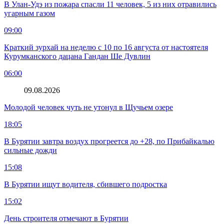
В Улан-Удэ из пожара спасли 11 человек, 5 из них отравились
угарным газом
09:00
Краткий зурхай на неделю с 10 по 16 августа от настоятеля
Курумканского дацана Гандан Ше Дувлин
06:00
09.08.2026
Молодой человек чуть не утонул в Щучьем озере
18:05
В Бурятии завтра воздух прогреется до +28, по Прибайкалью
сильные дожди
15:08
В Бурятии ищут водителя, сбившего подростка
15:02
День строителя отмечают в Бурятии