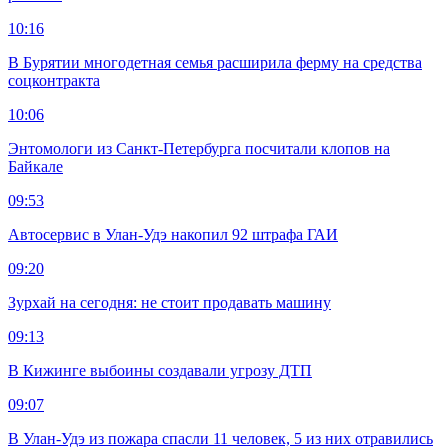
10:16
В Бурятии многодетная семья расширила ферму на средства
соцконтракта
10:06
Энтомологи из Санкт-Петербурга посчитали клопов на
Байкале
09:53
Автосервис в Улан-Удэ накопил 92 штрафа ГАИ
09:20
Зурхай на сегодня: не стоит продавать машину
09:13
В Кижинге выбоины создавали угрозу ДТП
09:07
В Улан-Удэ из пожара спасли 11 человек, 5 из них отравились