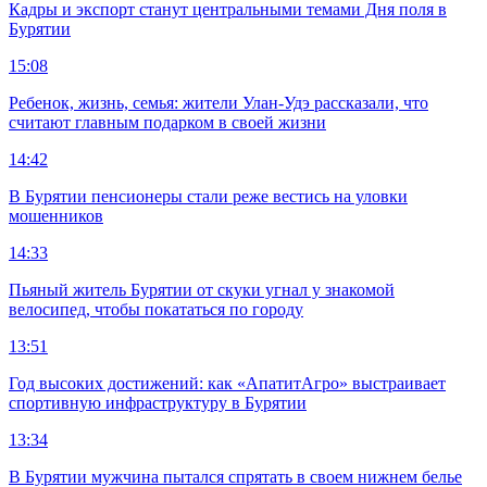
Кадры и экспорт станут центральными темами Дня поля в
Бурятии
15:08
Ребенок, жизнь, семья: жители Улан-Удэ рассказали, что
считают главным подарком в своей жизни
14:42
В Бурятии пенсионеры стали реже вестись на уловки
мошенников
14:33
Пьяный житель Бурятии от скуки угнал у знакомой
велосипед, чтобы покататься по городу
13:51
Год высоких достижений: как «АпатитАгро» выстраивает
спортивную инфраструктуру в Бурятии
13:34
В Бурятии мужчина пытался спрятать в своем нижнем белье