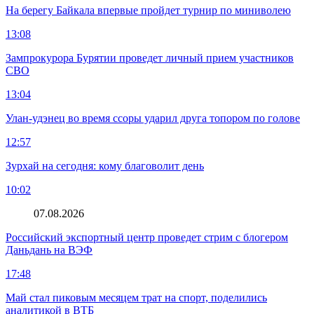
На берегу Байкала впервые пройдет турнир по миниволею
13:08
Зампрокурора Бурятии проведет личный прием участников
СВО
13:04
Улан-удэнец во время ссоры ударил друга топором по голове
12:57
Зурхай на сегодня: кому благоволит день
10:02
07.08.2026
Российский экспортный центр проведет стрим с блогером
Даньдань на ВЭФ
17:48
Май стал пиковым месяцем трат на спорт, поделились
аналитикой в ВТБ