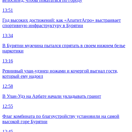
велосипед, чтобы покататься по городу
13:51
Год высоких достижений: как «АпатитАгро» выстраивает
спортивную инфраструктуру в Бурятии
13:34
В Бурятии мужчина пытался спрятать в своем нижнем белье
наркотики
13:16
Ревнивый улан-удэнец ножами и кочергой выгнал гостя,
который ему надоел
12:58
В Улан-Удэ на Арбате начали укладывать гранит
12:55
Флаг комбината по благоустройству установили на самой
высокой горе Бурятии
12:45