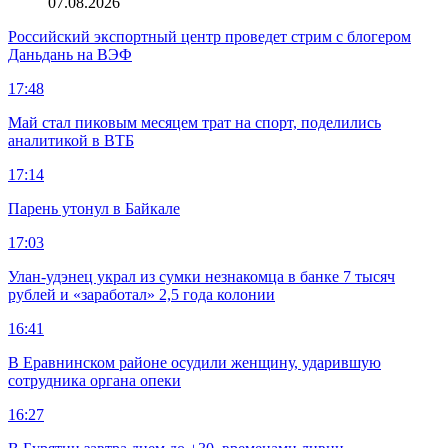
07.08.2026
Российский экспортный центр проведет стрим с блогером
Даньдань на ВЭФ
17:48
Май стал пиковым месяцем трат на спорт, поделились
аналитикой в ВТБ
17:14
Парень утонул в Байкале
17:03
Улан-удэнец украл из сумки незнакомца в банке 7 тысяч
рублей и «заработал» 2,5 года колонии
16:41
В Еравнинском районе осудили женщину, ударившую
сотрудника органа опеки
16:27