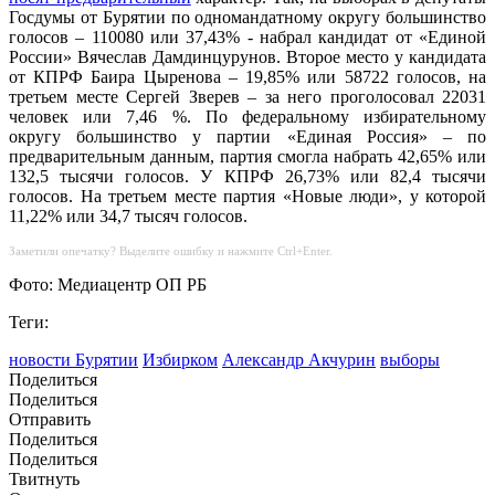
Госдумы от Бурятии по одномандатному округу большинство
голосов – 110080 или 37,43% - набрал кандидат от «Единой
России» Вячеслав Дамдинцурунов. Второе место у кандидата
от КПРФ Баира Цыренова – 19,85% или 58722 голосов, на
третьем месте Сергей Зверев – за него проголосовал 22031
человек или 7,46 %. По федеральному избирательному
округу большинство у партии «Единая Россия» – по
предварительным данным, партия смогла набрать 42,65% или
132,5 тысячи голосов. У КПРФ 26,73% или 82,4 тысячи
голосов. На третьем месте партия «Новые люди», у которой
11,22% или 34,7 тысяч голосов.
Заметили опечатку? Выделите ошибку и нажмите Ctrl+Enter.
Фото: Медиацентр ОП РБ
Теги:
новости Бурятии
Избирком
Александр Акчурин
выборы
Поделиться
Поделиться
Отправить
Поделиться
Поделиться
Твитнуть