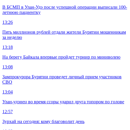
В БСМП в Улан-Удэ после успешной операции выписали 100-
летнюю пациентку
13:26
Пять миллионов рублей отдали жители Бурятии мошенникам
за неделю
13:18
На берегу Байкала впервые пройдет турнир по миниволею
13:08
Зампрокурора Бурятии проведет личный прием участников
СВО
13:04
Улан-удэнец во время ссоры ударил друга топором по голове
12:57
Зурхай на сегодня: кому благоволит день