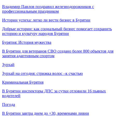
Владимир Павлов поздравил железнодорожников с
профессиональным праздником
Истории успеха: легко ли вести бизнес в Бурятии
Добрые истории: как социальный бизнес помогает сохранить
историю и культуру народов Бурятии
Бурятия: История мужества
В Бурятии для ветеранов СВО создано более 800 объектов для
занятия адаптивным спортом
Зурхай
Зурхай на сегодня: стрижка волос –к счастью
Криминальная Бурятия
В Бурятии инспекторы ДПС за сутки отловили 16 пьяных
водителей
Погода
В Бурятии завтра днем до +30, временами ливни