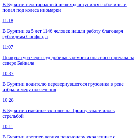
В Бурятии неосторожный пешеход оступился с обочины и
попал под колеса иномарки
11:18
В Бурятии за 5 лет 1146 человек нашли работу благодаря
субсидиям Соцфонда
11:07
Прокуратура через суд добилась ремонта опасного причала на
севере Байкала
10:37
В Бурятии водителю перевернувшегося грузовика в реке
избрали меру пресечения
10:28
В Бурятии семейное застолье на Троицу закончилось
стрельбой
10:11
В Бурятии дроппер вернул пенсионеру украденные с