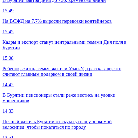
В Бурятии завтра днем до +30, временами ливни
15:49
На ВСЖД на 7,7% выросли перевозки контейнеров
15:45
Кадры и экспорт станут центральными темами Дня поля в
Бурятии
15:08
Ребенок, жизнь, семья: жители Улан-Удэ рассказали, что
считают главным подарком в своей жизни
14:42
В Бурятии пенсионеры стали реже вестись на уловки
мошенников
14:33
Пьяный житель Бурятии от скуки угнал у знакомой
велосипед, чтобы покататься по городу
13:51