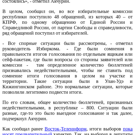
состоялись», - отметил Акчурин.
В целом, сообщил он, во все избирательные комиссии
республики поступило 48 обращений, из которых 40 – от
КПРФ, по одному обращению от Единой России и
Справедливой России, от партии Свободы и справедливости,
ряд обращений поступил от избирателей.
- Все спорные ситуации были рассмотрены, - отметил
руководитель Избиркома. - Где были сомнения в
правильности итогов голосования по отдельным ящикам или
сейф-пакетам, где были вопросы со стороны заявителей или
комиссии - там определенное количество бюллетеней
признавались недействительными, чтобы не ставить под
сомнение итоги голосования в целом на участке и
территории. Такие ситуации были в Улан-Удэ и
Кижингинском районе. Это нормальные ситуации, которые
позволили легитимно подвести итоги.
По его словам, общее количество бюллетеней, признанных
недействительными, в республике – 800. Ситуации были
разные, где-то это было выездное голосование и так далее,
подчеркнул Акчурин.
Как сообщал ранее
Восток-Телеинформ
, итоги выборов
пока
носят предварительный
характер. Так, на выборах в депутаты