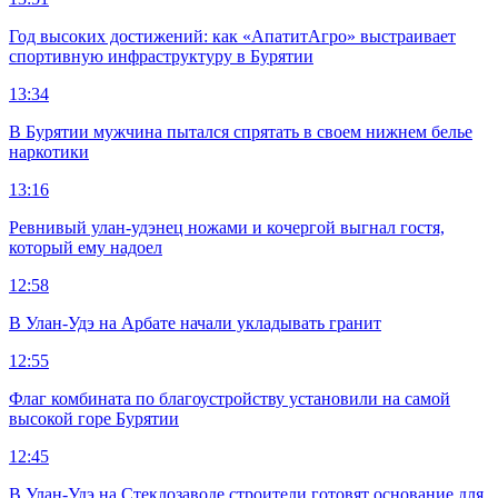
Год высоких достижений: как «АпатитАгро» выстраивает
спортивную инфраструктуру в Бурятии
13:34
В Бурятии мужчина пытался спрятать в своем нижнем белье
наркотики
13:16
Ревнивый улан-удэнец ножами и кочергой выгнал гостя,
который ему надоел
12:58
В Улан-Удэ на Арбате начали укладывать гранит
12:55
Флаг комбината по благоустройству установили на самой
высокой горе Бурятии
12:45
В Улан-Удэ на Стеклозаводе строители готовят основание для