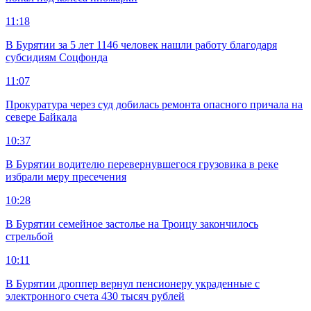
11:18
В Бурятии за 5 лет 1146 человек нашли работу благодаря
субсидиям Соцфонда
11:07
Прокуратура через суд добилась ремонта опасного причала на
севере Байкала
10:37
В Бурятии водителю перевернувшегося грузовика в реке
избрали меру пресечения
10:28
В Бурятии семейное застолье на Троицу закончилось
стрельбой
10:11
В Бурятии дроппер вернул пенсионеру украденные с
электронного счета 430 тысяч рублей