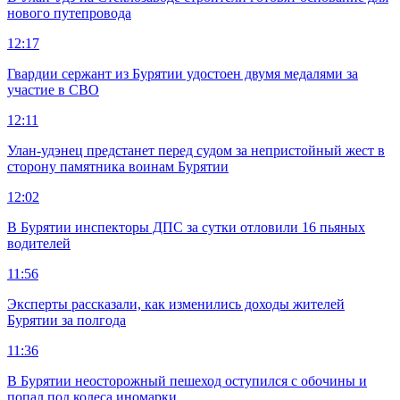
нового путепровода
12:17
Гвардии сержант из Бурятии удостоен двумя медалями за
участие в СВО
12:11
Улан-удэнец предстанет перед судом за непристойный жест в
сторону памятника воинам Бурятии
12:02
В Бурятии инспекторы ДПС за сутки отловили 16 пьяных
водителей
11:56
Эксперты рассказали, как изменились доходы жителей
Бурятии за полгода
11:36
В Бурятии неосторожный пешеход оступился с обочины и
попал под колеса иномарки