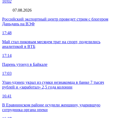
10:02
07.08.2026
Российский экспортный центр проведет стрим с блогером
Даньдань на ВЭФ
17:48
Май стал пиковым месяцем трат на спорт, поделились
аналитикой в ВТБ
17:14
Парень утонул в Байкале
17:03
Улан-удэнец украл из сумки незнакомца в банке 7 тысяч
рублей и «заработал» 2,5 года колонии
16:41
В Еравнинском районе осудили женщину, ударившую
сотрудника органа опеки