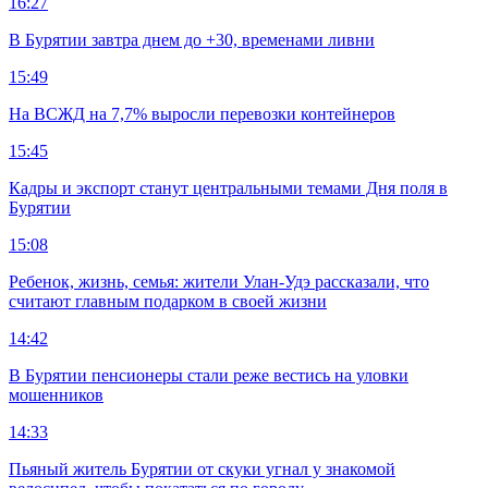
16:27
В Бурятии завтра днем до +30, временами ливни
15:49
На ВСЖД на 7,7% выросли перевозки контейнеров
15:45
Кадры и экспорт станут центральными темами Дня поля в
Бурятии
15:08
Ребенок, жизнь, семья: жители Улан-Удэ рассказали, что
считают главным подарком в своей жизни
14:42
В Бурятии пенсионеры стали реже вестись на уловки
мошенников
14:33
Пьяный житель Бурятии от скуки угнал у знакомой