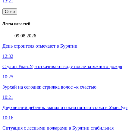
13:21
Close
Лента новостей
09.08.2026
День строителя отмечают в Бурятии
12:32
С улиц Улан-Удэ откачивают воду после затяжного дождя
10:25
Зурхай на сегодня: стрижка волос –к счастью
10:21
Двухлетний ребенок выпал из окна пятого этажа в Улан-Удэ
10:16
Ситуация с лесными пожарами в Бурятии стабильная