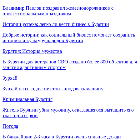
Владимир Павлов поздравил железнодорожников с
профессиональным праздником
Истории успеха: легко ли вести бизнес в Бурятии
Добрые истории: как социальный бизнес помогает сохранить
историю и культуру народов Бурятии
Бурятия: История мужества
В Бурятии для ветеранов СВО создано более 800 объектов для
занятия адаптивным спортом
Зурхай
Зурхай на сегодня: не стоит продавать машину
Криминальная Бурятия
Житель Бурятии убил мужчину, отказавшегося вытащить его
трактор из грязи
Погода
В ближайшие 2-3 часа в Бурятии очень сильные дожди