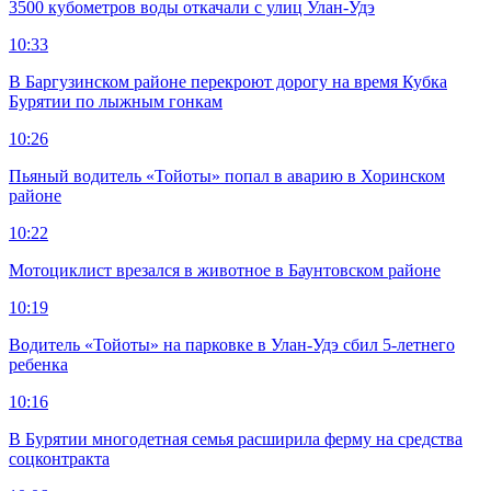
3500 кубометров воды откачали с улиц Улан-Удэ
10:33
В Баргузинском районе перекроют дорогу на время Кубка
Бурятии по лыжным гонкам
10:26
Пьяный водитель «Тойоты» попал в аварию в Хоринском
районе
10:22
Мотоциклист врезался в животное в Баунтовском районе
10:19
Водитель «Тойоты» на парковке в Улан-Удэ сбил 5-летнего
ребенка
10:16
В Бурятии многодетная семья расширила ферму на средства
соцконтракта