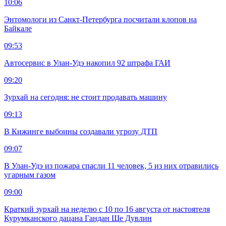
10:06
Энтомологи из Санкт-Петербурга посчитали клопов на
Байкале
09:53
Автосервис в Улан-Удэ накопил 92 штрафа ГАИ
09:20
Зурхай на сегодня: не стоит продавать машину
09:13
В Кижинге выбоины создавали угрозу ДТП
09:07
В Улан-Удэ из пожара спасли 11 человек, 5 из них отравились
угарным газом
09:00
Краткий зурхай на неделю с 10 по 16 августа от настоятеля
Курумканского дацана Гандан Ше Дувлин