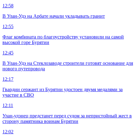
12:58
В Улан-Удэ на Арбате начали укладывать гранит
12:55
Флаг комбината по благоустройству установили на самой
высокой горе Бурятии
12:45
В Улан-Удэ на Стеклозаводе строители готовят основание для
нового путепровода
12:17
Гвардии сержант из Бурятии удостоен двумя медалями за
участие в СВО
12:11
Улан-удэнец предстанет перед судом за непристойный жест в
сторону памятника воинам Бурятии
12:02