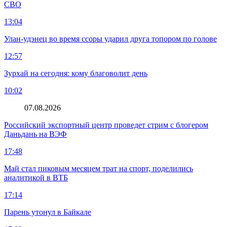
СВО
13:04
Улан-удэнец во время ссоры ударил друга топором по голове
12:57
Зурхай на сегодня: кому благоволит день
10:02
07.08.2026
Российский экспортный центр проведет стрим с блогером
Даньдань на ВЭФ
17:48
Май стал пиковым месяцем трат на спорт, поделились
аналитикой в ВТБ
17:14
Парень утонул в Байкале