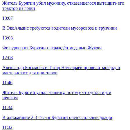
Житель Бурятии убил мужчину, отказавшегося вытащить его
трактор из грязи
13:07
В ЭкоАльянс требуются водители мусоровоза и грузчики
13:03
Фельдшер из Бурятии награждён медалью Жукова
12:08
Александр Богомоев и Тагар Намсараев провели зарядку и
мастер-класс для приставов
11:46
Житель Бурятии угнал машину, потому что устал идти
пешком
11:34
В ближайшие 2-3 часа в Бурятии очень сильные дожди
11:32