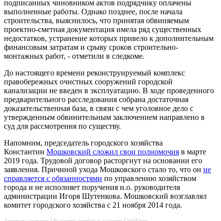
подписанных чиновником актов подрядчику оплачены
выполненные работы. Однако позднее, после начала
строительства, выяснилось, что принятая обвиняемым
проектно-сметная документация имела ряд существенных
недостатков, устранение которых привело к дополнительным
финансовым затратам и срыву сроков строительно-
монтажных работ, - отметили в следкоме.
До настоящего времени реконструируемый комплекс
правобережных очистных сооружений городской
канализации не введен в эксплуатацию. В ходе проведенного
предварительного расследования собрана достаточная
доказательственная база, в связи с чем уголовное дело с
утвержденным обвинительным заключением направлено в
суд для рассмотрения по существу.
Напомним, председатель городского хозяйства
Константин
Мошковский сложил свои полномочия
в марте
2019 года. Трудовой договор расторгнут на основании его
заявления. Причиной ухода Мошковского стало то, что он
не
справляется с обязанностями
по управлению хозяйством
города и не исполняет поручения и.о. руководителя
администрации Игоря Шутенкова. Мошковский возглавлял
комитет городского хозяйства с 21 ноября 2014 года.
Заметили опечатку? Выделите ошибку и нажмите Ctrl+Enter.