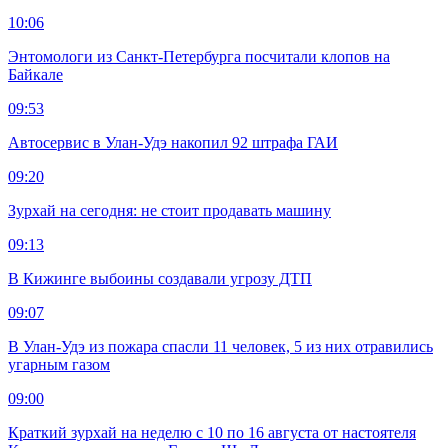
10:06
Энтомологи из Санкт-Петербурга посчитали клопов на
Байкале
09:53
Автосервис в Улан-Удэ накопил 92 штрафа ГАИ
09:20
Зурхай на сегодня: не стоит продавать машину
09:13
В Кижинге выбоины создавали угрозу ДТП
09:07
В Улан-Удэ из пожара спасли 11 человек, 5 из них отравились
угарным газом
09:00
Краткий зурхай на неделю с 10 по 16 августа от настоятеля