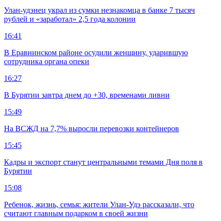
Улан-удэнец украл из сумки незнакомца в банке 7 тысяч
рублей и «заработал» 2,5 года колонии
16:41
В Еравнинском районе осудили женщину, ударившую
сотрудника органа опеки
16:27
В Бурятии завтра днем до +30, временами ливни
15:49
На ВСЖД на 7,7% выросли перевозки контейнеров
15:45
Кадры и экспорт станут центральными темами Дня поля в
Бурятии
15:08
Ребенок, жизнь, семья: жители Улан-Удэ рассказали, что
считают главным подарком в своей жизни