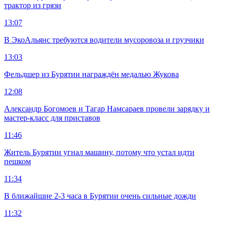
трактор из грязи
13:07
В ЭкоАльянс требуются водители мусоровоза и грузчики
13:03
Фельдшер из Бурятии награждён медалью Жукова
12:08
Александр Богомоев и Тагар Намсараев провели зарядку и
мастер-класс для приставов
11:46
Житель Бурятии угнал машину, потому что устал идти
пешком
11:34
В ближайшие 2-3 часа в Бурятии очень сильные дожди
11:32