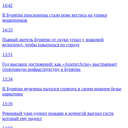
14:42
В Бурятии пенсионеры стали реже вестись на уловки
мошенников
14:33
Пьяный житель Бурятии от скуки угнал у знакомой
велосипед, чтобы покататься по городу
13:51
Год высоких достижений: как «АпатитАгро» выстраивает
спортивную инфраструктуру в Бурятии
13:34
В Бурятии мужчина пытался спрятать в своем нижнем белье
наркотики
13:16
Ревнивый улан-удэнец ножами и кочергой выгнал гостя,
который ему надоел