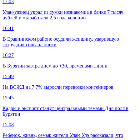
17:03
Улан-удэнец украл из сумки незнакомца в банке 7 тысяч
рублей и «заработал» 2,5 года колонии
16:41
В Еравнинском районе осудили женщину, ударившую
сотрудника органа опеки
16:27
В Бурятии завтра днем до +30, временами ливни
15:49
На ВСЖД на 7,7% выросли перевозки контейнеров
15:45
Кадры и экспорт станут центральными темами Дня поля в
Бурятии
15:08
Ребенок, жизнь, семья: жители Улан-Удэ рассказали, что