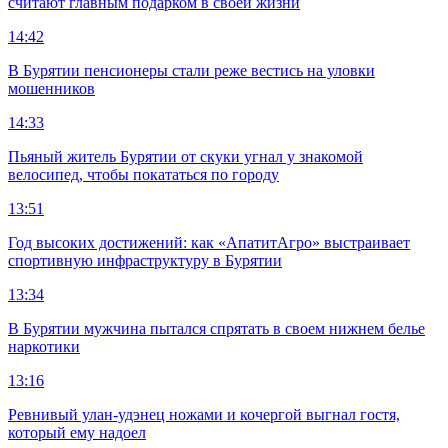
считают главным подарком в своей жизни
14:42
В Бурятии пенсионеры стали реже вестись на уловки
мошенников
14:33
Пьяный житель Бурятии от скуки угнал у знакомой
велосипед, чтобы покататься по городу
13:51
Год высоких достижений: как «АпатитАгро» выстраивает
спортивную инфраструктуру в Бурятии
13:34
В Бурятии мужчина пытался спрятать в своем нижнем белье
наркотики
13:16
Ревнивый улан-удэнец ножами и кочергой выгнал гостя,
который ему надоел