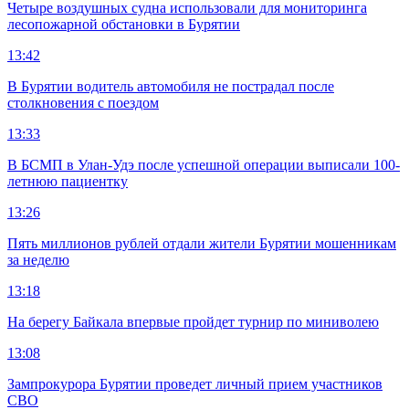
Четыре воздушных судна использовали для мониторинга
лесопожарной обстановки в Бурятии
13:42
В Бурятии водитель автомобиля не пострадал после
столкновения с поездом
13:33
В БСМП в Улан-Удэ после успешной операции выписали 100-
летнюю пациентку
13:26
Пять миллионов рублей отдали жители Бурятии мошенникам
за неделю
13:18
На берегу Байкала впервые пройдет турнир по миниволею
13:08
Зампрокурора Бурятии проведет личный прием участников
СВО