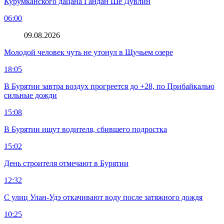
Курумканского дацана Гандан Ше Дувлин
06:00
09.08.2026
Молодой человек чуть не утонул в Щучьем озере
18:05
В Бурятии завтра воздух прогреется до +28, по Прибайкалью
сильные дожди
15:08
В Бурятии ищут водителя, сбившего подростка
15:02
День строителя отмечают в Бурятии
12:32
С улиц Улан-Удэ откачивают воду после затяжного дождя
10:25