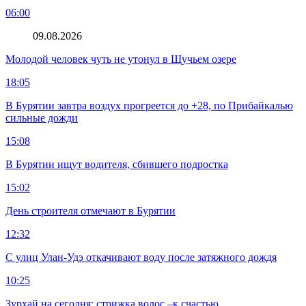
06:00
09.08.2026
Молодой человек чуть не утонул в Щучьем озере
18:05
В Бурятии завтра воздух прогреется до +28, по Прибайкалью
сильные дожди
15:08
В Бурятии ищут водителя, сбившего подростка
15:02
День строителя отмечают в Бурятии
12:32
С улиц Улан-Удэ откачивают воду после затяжного дождя
10:25
Зурхай на сегодня: стрижка волос –к счастью