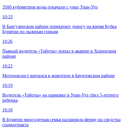
3500 кубометров воды откачали с улиц Улан-Удэ
10:33
В Баргузинском районе перекроют дорогу на время Кубка
Бурятии по лыжным гонкам
10:26
Пьяный водитель «Тойоты» попал в аварию в Хоринском
районе
10:22
Мотоциклист врезался в животное в Баунтовском районе
10:19
Водитель «Тойоты» на парковке в Улан-Удэ сбил 5-летнего
ребенка
10:16
В Бурятии многодетная семья расширила ферму на средства
соцконтракта