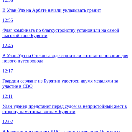
12:58
В Улан-Удэ на Арбате начали укладывать гранит
12:55
Флаг комбината по благоустройству установили на самой
высокой горе Бурятии
12:45
В Улан-Удэ на Стеклозаводе строители готовят основание для
нового путепровода
12:17
Гвардии сержант из Бурятии удостоен двумя медалями за
участие в СВО
12:11
Улан-удэнец предстанет перед судом за непристойный жест в
сторону памятника воинам Бурятии
12:02
В Бурятии инспекторы ДПС за сутки отловили 16 пьяных