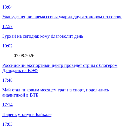
13:04
Улан-удэнец во время ссоры ударил друга топором по голове
12:57
Зурхай на сегодня: кому благоволит день
10:02
07.08.2026
Российский экспортный центр проведет стрим с блогером
Даньдань на ВЭФ
17:48
Май стал пиковым месяцем трат на спорт, поделились
аналитикой в ВТБ
17:14
Парень утонул в Байкале
17:03