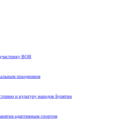
» участнику ВОВ
нальным праздником
сторию и культуру народов Бурятии
 занятия адаптивным спортом