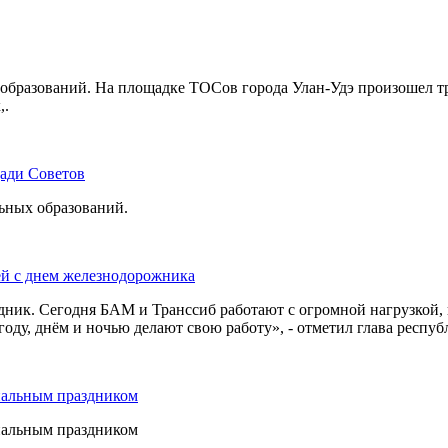
бразований. На площадке ТОСов города Улан-Удэ произошел тр
,.
щади Советов
льных образований.
ей с днем железнодорожника
дник. Сегодня БАМ и Транссиб работают с огромной нагрузкой,
оду, днём и ночью делают свою работу», - отметил глава респуб
нальным праздником
нальным праздником