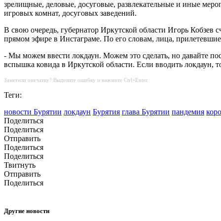
зрелищные, деловые, досуговые, развлекательные и иные мероп
игровых комнат, досуговых заведений.
В свою очередь, губернатор Иркутской области Игорь Кобзев
прямом эфире в Инстаграме. По его словам, лица, прилетевшие
- Мы можем ввести локдаун. Можем это сделать, но давайте пос
вспышка ковида в Иркутской области. Если вводить локдаун, то
Заметили опечатку? Выделите ошибку и нажмите Ctrl+Enter.
Теги:
новости Бурятии
локдаун
Бурятия
глава Бурятии
пандемия
кор
Поделиться
Поделиться
Отправить
Поделиться
Поделиться
Твитнуть
Отправить
Поделиться
Другие новости