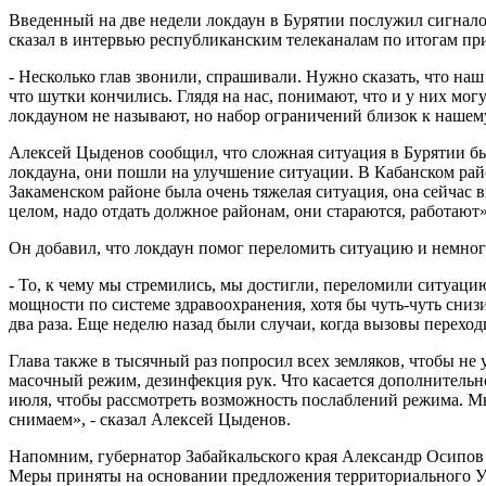
Введенный на две недели локдаун в Бурятии послужил сигнало
сказал в интервью республиканским телеканалам по итогам п
- Несколько глав звонили, спрашивали. Нужно сказать, что наш 
что шутки кончились. Глядя на нас, понимают, что и у них мо
локдауном не называют, но набор ограничений близок к нашему.
Алексей Цыденов сообщил, что сложная ситуация в Бурятии бы
локдауна, они пошли на улучшение ситуации. В Кабанском райо
Закаменском районе была очень тяжелая ситуация, она сейчас в
целом, надо отдать должное районам, они стараются, работают
Он добавил, что локдаун помог переломить ситуацию и немного
- То, к чему мы стремились, мы достигли, переломили ситуацию
мощности по системе здравоохранения, хотя бы чуть-чуть сниз
два раза. Еще неделю назад были случаи, когда вызовы переход
Глава также в тысячный раз попросил всех земляков, чтобы не
масочный режим, дезинфекция рук. Что касается дополнительно
июля, чтобы рассмотреть возможность послаблений режима. Мы
снимаем», - сказал Алексей Цыденов.
Напомним, губернатор Забайкальского края Александр Осипо
Меры приняты на основании предложения территориального Уп