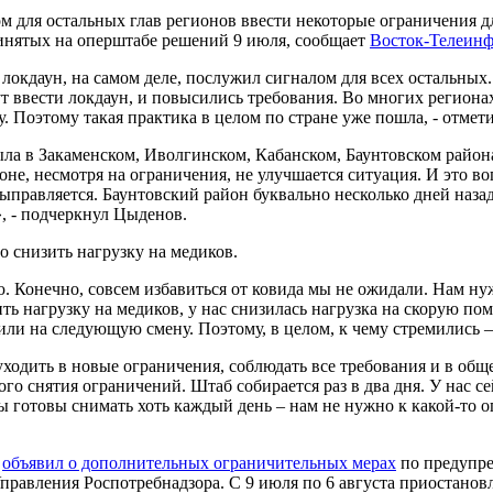
м для остальных глав регионов ввести некоторые ограничения д
ринятых на оперштабе решений 9 июля, сообщает
Восток-Телеин
локдаун, на самом деле, послужил сигналом для всех остальных. 
гут ввести локдаун, и повысились требования. Во многих регио
 Поэтому такая практика в целом по стране уже пошла, - отмети
ла в Закаменском, Иволгинском, Кабанском, Баунтовском района
не, несмотря на ограничения, не улучшается ситуация. И это в
ыправляется. Баунтовский район буквально несколько дней назад
», - подчеркнул Цыденов.
 снизить нагрузку на медиков.
. Конечно, совсем избавиться от ковида мы не ожидали. Нам нуж
ить нагрузку на медиков, у нас снизилась нагрузка на скорую 
или на следующую смену. Поэтому, в целом, к чему стремились – 
 уходить в новые ограничения, соблюдать все требования и в о
го снятия ограничений. Штаб собирается раз в два дня. У нас с
 готовы снимать хоть каждый день – нам не нужно к какой-то оп
в
объявил о дополнительных ограничительных мерах
по предупре
равления Роспотребнадзора. С 9 июля по 6 августа приостанов