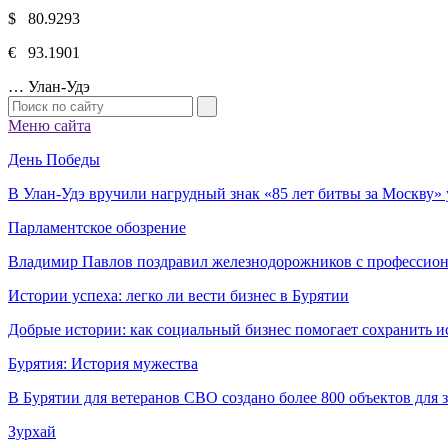
$ 80.9293
€ 93.1901
…
Улан-Удэ
Меню сайта
День Победы
В Улан-Удэ вручили нагрудный знак «85 лет битвы за Москву
Парламентское обозрение
Владимир Павлов поздравил железнодорожников с профессио
Истории успеха: легко ли вести бизнес в Бурятии
Добрые истории: как социальный бизнес помогает сохранить и
Бурятия: История мужества
В Бурятии для ветеранов СВО создано более 800 объектов для
Зурхай