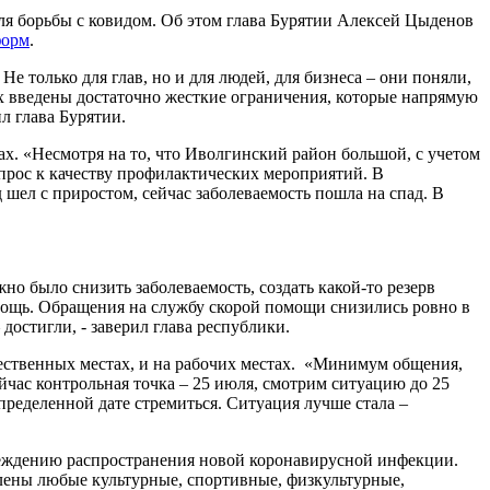
ля борьбы с ковидом. Об этом глава Бурятии Алексей Цыденов
форм
.
Не только для глав, но и для людей, для бизнеса – они поняли,
нах введены достаточно жесткие ограничения, которые напрямую
л глава Бурятии.
х. «Несмотря на то, что Иволгинский район большой, с учетом
опрос к качеству профилактических мероприятий. В
 шел с приростом, сейчас заболеваемость пошла на спад. В
но было снизить заболеваемость, создать какой-то резерв
помощь. Обращения на службу скорой помощи снизились ровно в
достигли, - заверил глава республики.
бщественных местах, и на рабочих местах. «Минимум общения,
ейчас контрольная точка – 25 июля, смотрим ситуацию до 25
ределенной дате стремиться. Ситуация лучше стала –
ждению распространения новой коронавирусной инфекции.
лены любые культурные, спортивные, физкультурные,