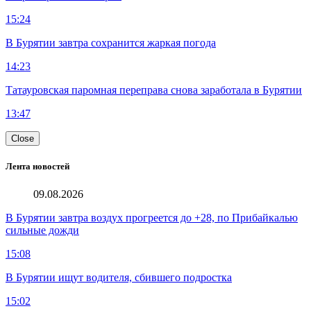
15:24
В Бурятии завтра сохранится жаркая погода
14:23
Татауровская паромная переправа снова заработала в Бурятии
13:47
Close
Лента новостей
09.08.2026
В Бурятии завтра воздух прогреется до +28, по Прибайкалью
сильные дожди
15:08
В Бурятии ищут водителя, сбившего подростка
15:02