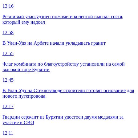
13:16
Ревнивый улан-удэнец ножами и кочергой выгнал гостя,
который ему надоел
12:58
В Улан-Удэ на Арбате начали укладывать гранит
12:55
Флаг комбината по благоустройству установили на самой
высокой горе Бурятии
12:45
В Улан-Удэ на Стеклозаводе строители готовят основание для
нового путепровода
12:17
Гвардии сержант из Бурятии удостоен двумя медалями за
участие в СВО
12:11