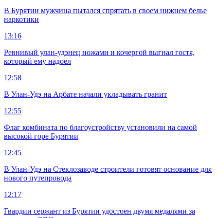
В Бурятии мужчина пытался спрятать в своем нижнем белье
наркотики
13:16
Ревнивый улан-удэнец ножами и кочергой выгнал гостя,
который ему надоел
12:58
В Улан-Удэ на Арбате начали укладывать гранит
12:55
Флаг комбината по благоустройству установили на самой
высокой горе Бурятии
12:45
В Улан-Удэ на Стеклозаводе строители готовят основание для
нового путепровода
12:17
Гвардии сержант из Бурятии удостоен двумя медалями за