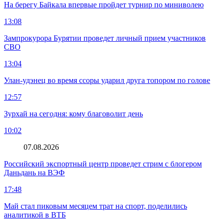
На берегу Байкала впервые пройдет турнир по миниволею
13:08
Зампрокурора Бурятии проведет личный прием участников
СВО
13:04
Улан-удэнец во время ссоры ударил друга топором по голове
12:57
Зурхай на сегодня: кому благоволит день
10:02
07.08.2026
Российский экспортный центр проведет стрим с блогером
Даньдань на ВЭФ
17:48
Май стал пиковым месяцем трат на спорт, поделились
аналитикой в ВТБ