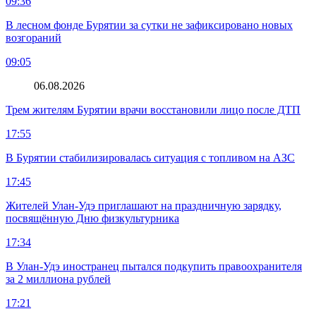
09:36
В лесном фонде Бурятии за сутки не зафиксировано новых
возгораний
09:05
06.08.2026
Трем жителям Бурятии врачи восстановили лицо после ДТП
17:55
В Бурятии стабилизировалась ситуация с топливом на АЗС
17:45
Жителей Улан-Удэ приглашают на праздничную зарядку,
посвящённую Дню физкультурника
17:34
В Улан-Удэ иностранец пытался подкупить правоохранителя
за 2 миллиона рублей
17:21