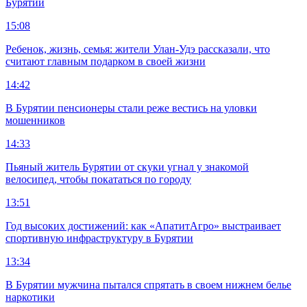
Бурятии
15:08
Ребенок, жизнь, семья: жители Улан-Удэ рассказали, что
считают главным подарком в своей жизни
14:42
В Бурятии пенсионеры стали реже вестись на уловки
мошенников
14:33
Пьяный житель Бурятии от скуки угнал у знакомой
велосипед, чтобы покататься по городу
13:51
Год высоких достижений: как «АпатитАгро» выстраивает
спортивную инфраструктуру в Бурятии
13:34
В Бурятии мужчина пытался спрятать в своем нижнем белье
наркотики