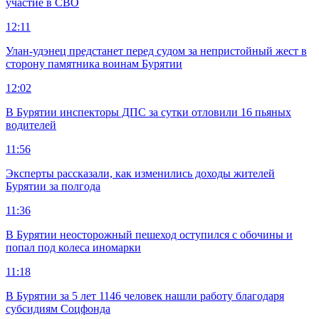
участие в СВО
12:11
Улан-удэнец предстанет перед судом за непристойный жест в
сторону памятника воинам Бурятии
12:02
В Бурятии инспекторы ДПС за сутки отловили 16 пьяных
водителей
11:56
Эксперты рассказали, как изменились доходы жителей
Бурятии за полгода
11:36
В Бурятии неосторожный пешеход оступился с обочины и
попал под колеса иномарки
11:18
В Бурятии за 5 лет 1146 человек нашли работу благодаря
субсидиям Соцфонда