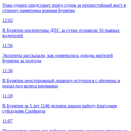
Улан-удэнец предстанет перед судом за непристойный жест в
сторону памятника воинам Бурятии
12:02
В Бурятии инспекторы ДПС за сутки отловили 16 пьяных
водителей
11:56
Эксперты рассказали, как изменились доходы жителей
Бурятии за полгода
11:36
В Бурятии неосторожный пешеход оступился с обочины и
попал под колеса иномарки
11:18
В Бурятии за 5 лет 1146 человек нашли работу благодаря
субсидиям Соцфонда
11:07
Прокуратура через суд добилась ремонта опасного причала на