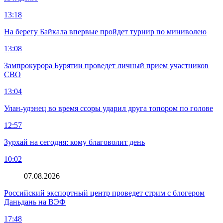
13:18
На берегу Байкала впервые пройдет турнир по миниволею
13:08
Зампрокурора Бурятии проведет личный прием участников
СВО
13:04
Улан-удэнец во время ссоры ударил друга топором по голове
12:57
Зурхай на сегодня: кому благоволит день
10:02
07.08.2026
Российский экспортный центр проведет стрим с блогером
Даньдань на ВЭФ
17:48