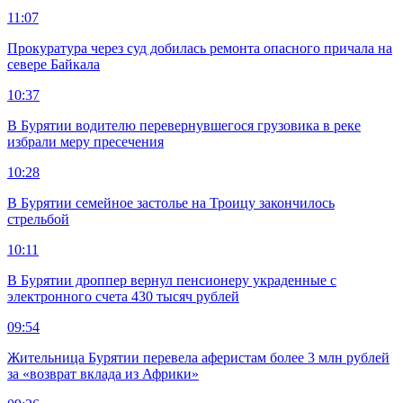
11:07
Прокуратура через суд добилась ремонта опасного причала на
севере Байкала
10:37
В Бурятии водителю перевернувшегося грузовика в реке
избрали меру пресечения
10:28
В Бурятии семейное застолье на Троицу закончилось
стрельбой
10:11
В Бурятии дроппер вернул пенсионеру украденные с
электронного счета 430 тысяч рублей
09:54
Жительница Бурятии перевела аферистам более 3 млн рублей
за «возврат вклада из Африки»