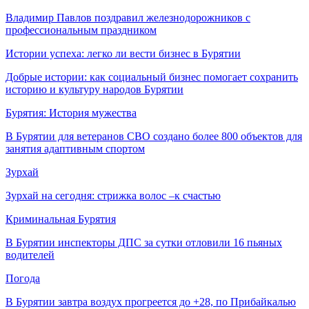
Владимир Павлов поздравил железнодорожников с
профессиональным праздником
Истории успеха: легко ли вести бизнес в Бурятии
Добрые истории: как социальный бизнес помогает сохранить
историю и культуру народов Бурятии
Бурятия: История мужества
В Бурятии для ветеранов СВО создано более 800 объектов для
занятия адаптивным спортом
Зурхай
Зурхай на сегодня: стрижка волос –к счастью
Криминальная Бурятия
В Бурятии инспекторы ДПС за сутки отловили 16 пьяных
водителей
Погода
В Бурятии завтра воздух прогреется до +28, по Прибайкалью