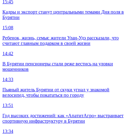
15:45
Кадры и экспорт станут центральными темами Дня поля в
Бурятии
15:08
Ребенок, жизнь, семья: жители Улан-Удэ рассказали, что
считают главным подарком в своей жизни
14:42
В Бурятии пенсионеры стали реже вестись на уловки
мошенников
14:33
Пьяный житель Бурятии от скуки угнал у знакомой
велосипед, чтобы покататься по городу
13:51
Год высоких достижений: как «АпатитАгро» выстраивает
спортивную инфраструктуру в Бурятии
13:34