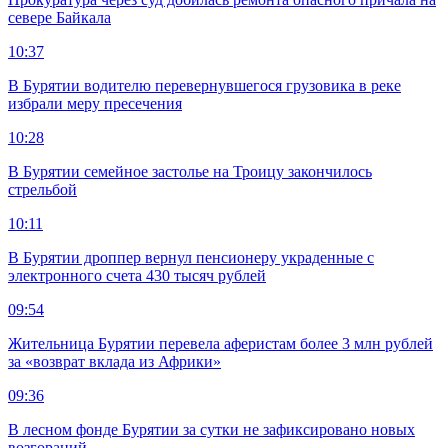
севере Байкала
10:37
В Бурятии водителю перевернувшегося грузовика в реке
избрали меру пресечения
10:28
В Бурятии семейное застолье на Троицу закончилось
стрельбой
10:11
В Бурятии дроппер вернул пенсионеру украденные с
электронного счета 430 тысяч рублей
09:54
Жительница Бурятии перевела аферистам более 3 млн рублей
за «возврат вклада из Африки»
09:36
В лесном фонде Бурятии за сутки не зафиксировано новых
возгораний