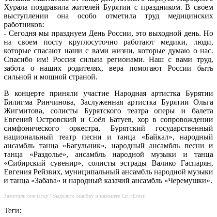
Хурала поздравила жителей Бурятии с праздником. В своем
выступлении она особо отметила труд медицинских
работников:
- Сегодня мы празднуем День России, это выходной день. Но
на своем посту круглосуточно работают медики, люди,
которые спасают наши с вами жизни, которые думаю о нас.
Спасибо им! Россия сильна регионами. Наш с вами труд,
забота о наших родителях, вера помогают России быть
сильной и мощной страной.
В концерте приняли участие Народная артистка Бурятии
Билигма Ринчинова, Заслуженная артистка Бурятии Ольга
Жигмитова, солисты Бурятского театра оперы и балета
Евгений Островский и Соёл Батуев, хор в сопровождении
симфонического оркестра, Бурятский государственный
национальный театр песни и танца «Байкал», народный
ансамбль танца «Багульник», народный ансамбль песни и
танца «Раздолье», ансамбль народной музыки и танца
«Сибирский сувенир», солисты эстрады Валико Гаспарян,
Евгения Рейзвих, муниципальный ансамбль народной музыки
и танца «Забава» и народный казачий ансамбль «Черемушки».
Заметили опечатку? Выделите ошибку и нажмите Ctrl+Enter.
Теги: