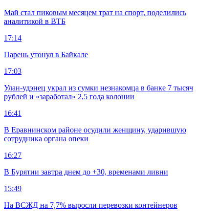
Май стал пиковым месяцем трат на спорт, поделились
аналитикой в ВТБ
17:14
Парень утонул в Байкале
17:03
Улан-удэнец украл из сумки незнакомца в банке 7 тысяч
рублей и «заработал» 2,5 года колонии
16:41
В Еравнинском районе осудили женщину, ударившую
сотрудника органа опеки
16:27
В Бурятии завтра днем до +30, временами ливни
15:49
На ВСЖД на 7,7% выросли перевозки контейнеров