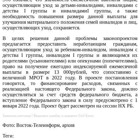
осуществляющим уход за детьми-инвалидами, инвалидами с
детства I группы и инвалидамиI группы, а также
необходимость повышения размера данной выплаты для
улучшения материального положения семей инвалидов и лиц,
осуществляющих уход, сохраняется.
В целях решения данной проблемы законопроектом
предлагается предоставить неработающим гражданам,
осуществляющим уход за ребенком-инвалидом, инвалидом с
детства I группы, инвалидом I группы и являющимся их
родителями (усыновителями) или опекунами (попечителями),
право на получение ежегодно индексируемой ежемесячной
выплаты в размере 13 000рублей, что сопоставимо с
величиной МРОТ в 2022 году. В проекте постановления
говорится, то финансирование расходов, связанных с
реализацией настоящего Федерального закона, дожлно
осуществляться за счет средств федерального бюджета, а
вступление Федерального закона в силу предусмотрено с 1
января 2022 года. Проект будет рассмотрен на сессии НХ РБ.
Заметили опечатку? Выделите ошибку и нажмите Ctrl+Enter.
Фото: Восток-Телеинформ, архив
Теги: