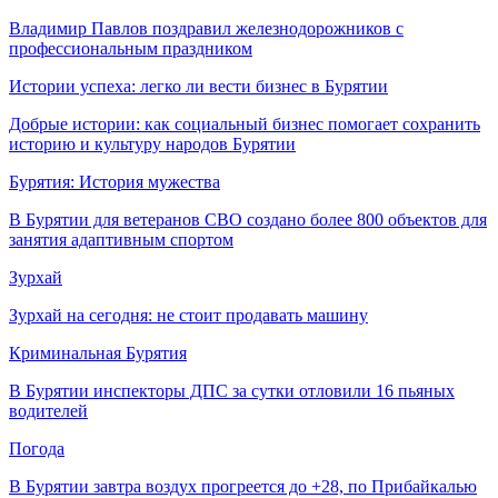
Владимир Павлов поздравил железнодорожников с
профессиональным праздником
Истории успеха: легко ли вести бизнес в Бурятии
Добрые истории: как социальный бизнес помогает сохранить
историю и культуру народов Бурятии
Бурятия: История мужества
В Бурятии для ветеранов СВО создано более 800 объектов для
занятия адаптивным спортом
Зурхай
Зурхай на сегодня: не стоит продавать машину
Криминальная Бурятия
В Бурятии инспекторы ДПС за сутки отловили 16 пьяных
водителей
Погода
В Бурятии завтра воздух прогреется до +28, по Прибайкалью