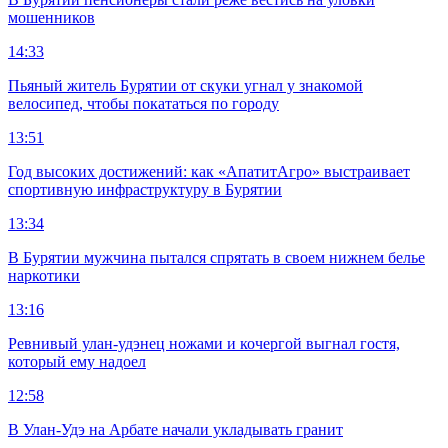
мошенников
14:33
Пьяный житель Бурятии от скуки угнал у знакомой
велосипед, чтобы покататься по городу
13:51
Год высоких достижений: как «АпатитАгро» выстраивает
спортивную инфраструктуру в Бурятии
13:34
В Бурятии мужчина пытался спрятать в своем нижнем белье
наркотики
13:16
Ревнивый улан-удэнец ножами и кочергой выгнал гостя,
который ему надоел
12:58
В Улан-Удэ на Арбате начали укладывать гранит