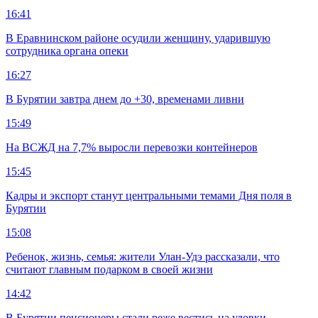
16:41
В Еравнинском районе осудили женщину, ударившую
сотрудника органа опеки
16:27
В Бурятии завтра днем до +30, временами ливни
15:49
На ВСЖД на 7,7% выросли перевозки контейнеров
15:45
Кадры и экспорт станут центральными темами Дня поля в
Бурятии
15:08
Ребенок, жизнь, семья: жители Улан-Удэ рассказали, что
считают главным подарком в своей жизни
14:42
В Бурятии пенсионеры стали реже вестись на уловки