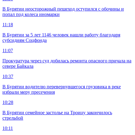
В Бурятии неосторожный пешеход оступился с обочины и
попал под колеса иномарки
11:18
В Бурятии за 5 лет 1146 человек нашли работу благодаря
субсидиям Соцфонда
11:07
Прокуратура через суд добилась ремонта опасного причала на
севере Байкала
10:37
В Бурятии водителю перевернувшегося грузовика в реке
избрали меру пресечения
10:28
В Бурятии семейное застолье на Троицу закончилось
стрельбой
10:11