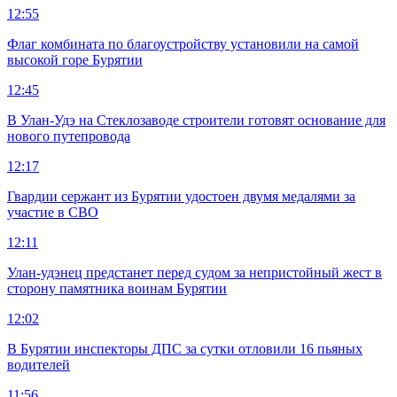
12:55
Флаг комбината по благоустройству установили на самой
высокой горе Бурятии
12:45
В Улан-Удэ на Стеклозаводе строители готовят основание для
нового путепровода
12:17
Гвардии сержант из Бурятии удостоен двумя медалями за
участие в СВО
12:11
Улан-удэнец предстанет перед судом за непристойный жест в
сторону памятника воинам Бурятии
12:02
В Бурятии инспекторы ДПС за сутки отловили 16 пьяных
водителей
11:56