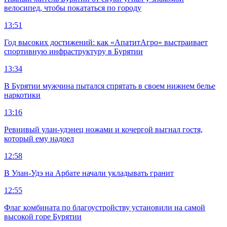
велосипед, чтобы покататься по городу
13:51
Год высоких достижений: как «АпатитАгро» выстраивает
спортивную инфраструктуру в Бурятии
13:34
В Бурятии мужчина пытался спрятать в своем нижнем белье
наркотики
13:16
Ревнивый улан-удэнец ножами и кочергой выгнал гостя,
который ему надоел
12:58
В Улан-Удэ на Арбате начали укладывать гранит
12:55
Флаг комбината по благоустройству установили на самой
высокой горе Бурятии