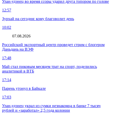
Улан-удэнец во время ссоры ударил друга топором по голове
12:57
Зурхай на сегодня: кому благоволит день
10:02
07.08.2026
Российский экспортный центр проведет стрим с блогером
Даньдань на ВЭФ
17:48
Май стал пиковым месяцем трат на спорт, поделились
аналитикой в ВТБ
17:14
Парень утонул в Байкале
17:03
Улан-удэнец украл из сумки незнакомца в банке 7 тысяч
рублей и «заработал» 2,5 года колонии