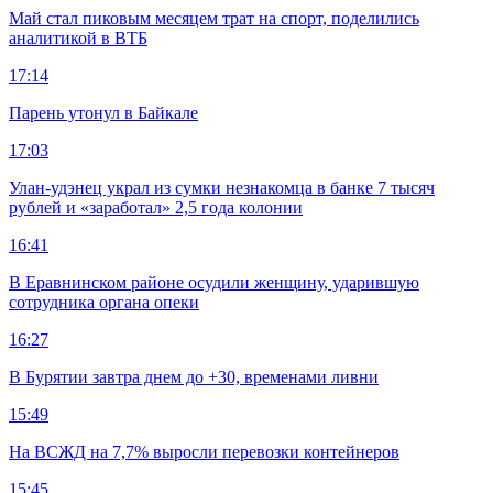
Май стал пиковым месяцем трат на спорт, поделились
аналитикой в ВТБ
17:14
Парень утонул в Байкале
17:03
Улан-удэнец украл из сумки незнакомца в банке 7 тысяч
рублей и «заработал» 2,5 года колонии
16:41
В Еравнинском районе осудили женщину, ударившую
сотрудника органа опеки
16:27
В Бурятии завтра днем до +30, временами ливни
15:49
На ВСЖД на 7,7% выросли перевозки контейнеров
15:45