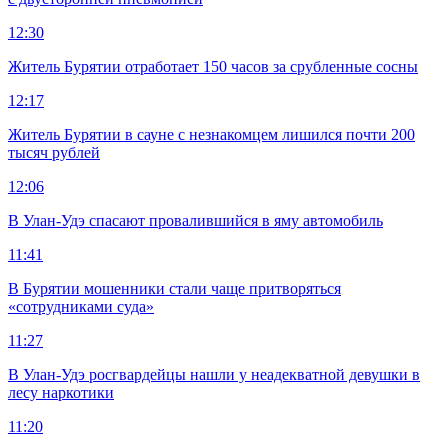
12:30
Житель Бурятии отработает 150 часов за срубленные сосны
12:17
Житель Бурятии в сауне с незнакомцем лишился почти 200
тысяч рублей
12:06
В Улан-Удэ спасают провалившийся в яму автомобиль
11:41
В Бурятии мошенники стали чаще притворяться
«сотрудниками суда»
11:27
В Улан-Удэ росгвардейцы нашли у неадекватной девушки в
лесу наркотики
11:20