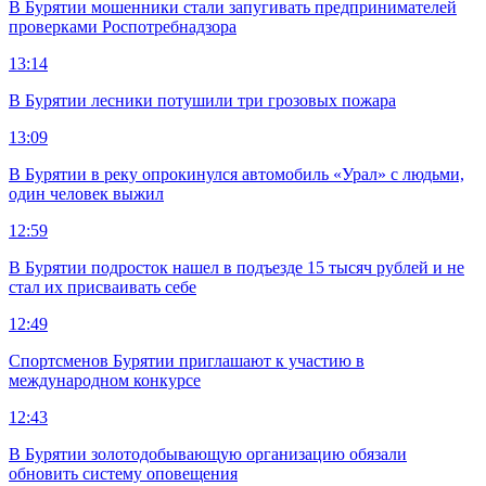
В Бурятии мошенники стали запугивать предпринимателей
проверками Роспотребнадзора
13:14
В Бурятии лесники потушили три грозовых пожара
13:09
В Бурятии в реку опрокинулся автомобиль «Урал» с людьми,
один человек выжил
12:59
В Бурятии подросток нашел в подъезде 15 тысяч рублей и не
стал их присваивать себе
12:49
Спортсменов Бурятии приглашают к участию в
международном конкурсе
12:43
В Бурятии золотодобывающую организацию обязали
обновить систему оповещения