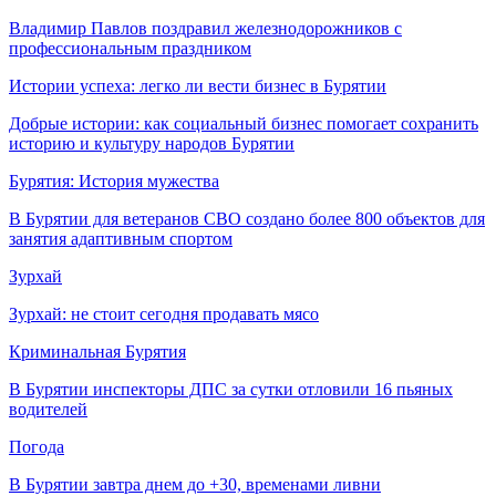
Владимир Павлов поздравил железнодорожников с
профессиональным праздником
Истории успеха: легко ли вести бизнес в Бурятии
Добрые истории: как социальный бизнес помогает сохранить
историю и культуру народов Бурятии
Бурятия: История мужества
В Бурятии для ветеранов СВО создано более 800 объектов для
занятия адаптивным спортом
Зурхай
Зурхай: не стоит сегодня продавать мясо
Криминальная Бурятия
В Бурятии инспекторы ДПС за сутки отловили 16 пьяных
водителей
Погода
В Бурятии завтра днем до +30, временами ливни