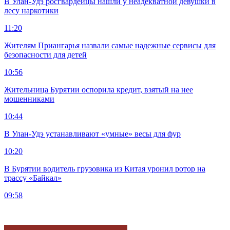
В Улан-Удэ росгвардейцы нашли у неадекватной девушки в
лесу наркотики
11:20
Жителям Приангарья назвали самые надежные сервисы для
безопасности для детей
10:56
Жительница Бурятии оспорила кредит, взятый на нее
мошенниками
10:44
В Улан-Удэ устанавливают «умные» весы для фур
10:20
В Бурятии водитель грузовика из Китая уронил ротор на
трассу «Байкал»
09:58