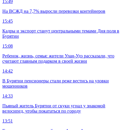
15:49
На ВСЖД на 7,7% выросли перевозки контейнеров
15:45
Кадры и экспорт станут центральными темами Дня поля в
Бурятии
15:08
Ребенок, жизнь, семья: жители Улан-Удэ рассказали, что
считают главным подарком в своей жизни
14:42
В Бурятии пенсионеры стали реже вестись на уловки
мошенников
14:33
Пьяный житель Бурятии от скуки угнал у знакомой
велосипед, чтобы покататься по городу
13:51