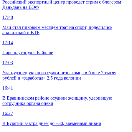
Российский экспортный центр проведет стрим с блогером
Даньдань на ВЭФ
17:48
Май стал пиковым месяцем трат на спорт, поделились
аналитикой в ВТБ
17:14
Парень утонул в Байкале
17:03
Улан-удэнец украл из сумки незнакомца в банке 7 тысяч
рублей и «заработал» 2,5 года колонии
16:41
В Еравнинском районе осудили женщину, ударившую
сотрудника органа опеки
16:27
В Бурятии завтра днем до +30, временами ливни