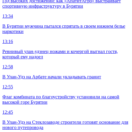
Год высоких достижений: как «АпатитАгро» выстраивает
спортивную инфраструктуру в Бурятии
13:34
В Бурятии мужчина пытался спрятать в своем нижнем белье
наркотики
13:16
Ревнивый улан-удэнец ножами и кочергой выгнал гостя,
который ему надоел
12:58
В Улан-Удэ на Арбате начали укладывать гранит
12:55
Флаг комбината по благоустройству установили на самой
высокой горе Бурятии
12:45
В Улан-Удэ на Стеклозаводе строители готовят основание для
нового путепровода