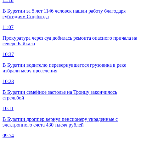
11:18
В Бурятии за 5 лет 1146 человек нашли работу благодаря
субсидиям Соцфонда
11:07
Прокуратура через суд добилась ремонта опасного причала на
севере Байкала
10:37
В Бурятии водителю перевернувшегося грузовика в реке
избрали меру пресечения
10:28
В Бурятии семейное застолье на Троицу закончилось
стрельбой
10:11
В Бурятии дроппер вернул пенсионеру украденные с
электронного счета 430 тысяч рублей
09:54