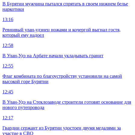
В Бурятии мужчина пытался спрятать в своем нижнем белье
наркотики
13:16
Ревнивый улан-удэнец ножами и кочергой выгнал гостя,
который ему надоел
12:58
В Улан-Удэ на Арбате начали укладывать гранит
12:55
Флаг комбината по благоустройству установили на самой
высокой горе Бурятии
12:45
В Улан-Удэ на Стеклозаводе строители готовят основание для
нового путепровода
12:17
Гвардии сержант из Бурятии удостоен двумя медалями за
участие в СВО