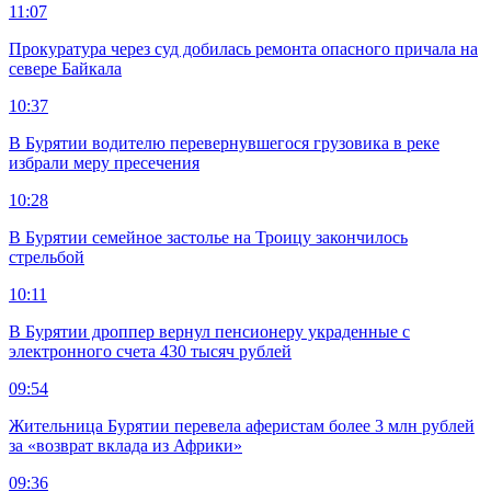
11:07
Прокуратура через суд добилась ремонта опасного причала на
севере Байкала
10:37
В Бурятии водителю перевернувшегося грузовика в реке
избрали меру пресечения
10:28
В Бурятии семейное застолье на Троицу закончилось
стрельбой
10:11
В Бурятии дроппер вернул пенсионеру украденные с
электронного счета 430 тысяч рублей
09:54
Жительница Бурятии перевела аферистам более 3 млн рублей
за «возврат вклада из Африки»
09:36