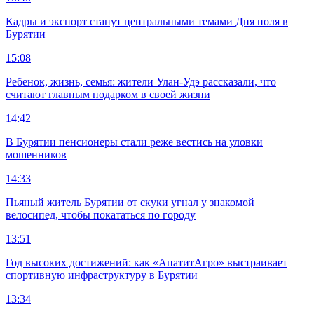
Кадры и экспорт станут центральными темами Дня поля в
Бурятии
15:08
Ребенок, жизнь, семья: жители Улан-Удэ рассказали, что
считают главным подарком в своей жизни
14:42
В Бурятии пенсионеры стали реже вестись на уловки
мошенников
14:33
Пьяный житель Бурятии от скуки угнал у знакомой
велосипед, чтобы покататься по городу
13:51
Год высоких достижений: как «АпатитАгро» выстраивает
спортивную инфраструктуру в Бурятии
13:34