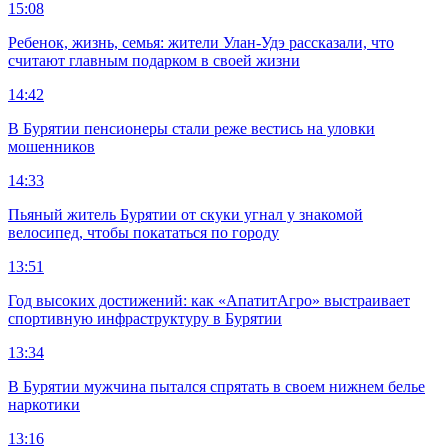
15:08
Ребенок, жизнь, семья: жители Улан-Удэ рассказали, что
считают главным подарком в своей жизни
14:42
В Бурятии пенсионеры стали реже вестись на уловки
мошенников
14:33
Пьяный житель Бурятии от скуки угнал у знакомой
велосипед, чтобы покататься по городу
13:51
Год высоких достижений: как «АпатитАгро» выстраивает
спортивную инфраструктуру в Бурятии
13:34
В Бурятии мужчина пытался спрятать в своем нижнем белье
наркотики
13:16