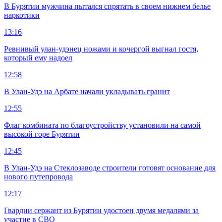
В Бурятии мужчина пытался спрятать в своем нижнем белье
наркотики
13:16
Ревнивый улан-удэнец ножами и кочергой выгнал гостя,
который ему надоел
12:58
В Улан-Удэ на Арбате начали укладывать гранит
12:55
Флаг комбината по благоустройству установили на самой
высокой горе Бурятии
12:45
В Улан-Удэ на Стеклозаводе строители готовят основание для
нового путепровода
12:17
Гвардии сержант из Бурятии удостоен двумя медалями за
участие в СВО