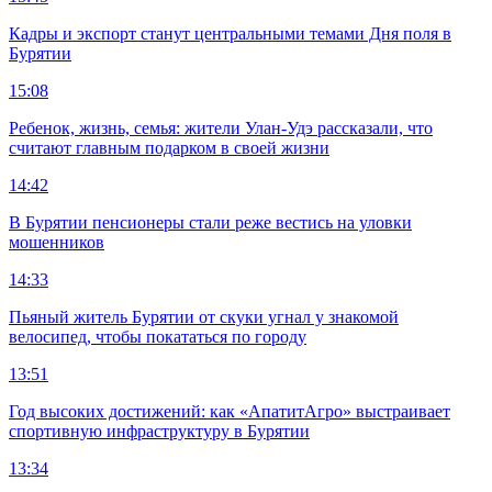
Кадры и экспорт станут центральными темами Дня поля в
Бурятии
15:08
Ребенок, жизнь, семья: жители Улан-Удэ рассказали, что
считают главным подарком в своей жизни
14:42
В Бурятии пенсионеры стали реже вестись на уловки
мошенников
14:33
Пьяный житель Бурятии от скуки угнал у знакомой
велосипед, чтобы покататься по городу
13:51
Год высоких достижений: как «АпатитАгро» выстраивает
спортивную инфраструктуру в Бурятии
13:34