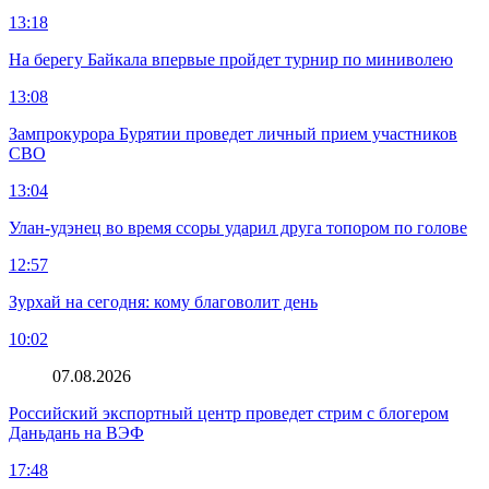
13:18
На берегу Байкала впервые пройдет турнир по миниволею
13:08
Зампрокурора Бурятии проведет личный прием участников
СВО
13:04
Улан-удэнец во время ссоры ударил друга топором по голове
12:57
Зурхай на сегодня: кому благоволит день
10:02
07.08.2026
Российский экспортный центр проведет стрим с блогером
Даньдань на ВЭФ
17:48