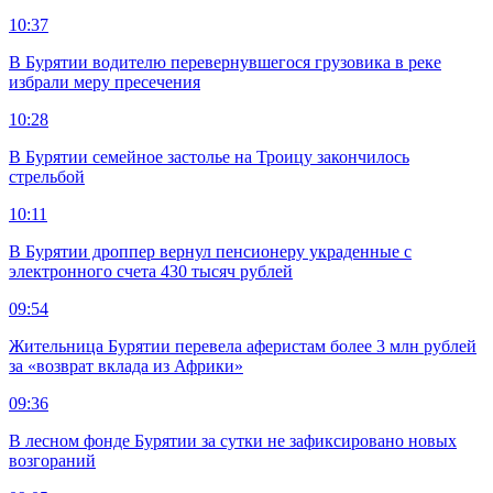
10:37
В Бурятии водителю перевернувшегося грузовика в реке
избрали меру пресечения
10:28
В Бурятии семейное застолье на Троицу закончилось
стрельбой
10:11
В Бурятии дроппер вернул пенсионеру украденные с
электронного счета 430 тысяч рублей
09:54
Жительница Бурятии перевела аферистам более 3 млн рублей
за «возврат вклада из Африки»
09:36
В лесном фонде Бурятии за сутки не зафиксировано новых
возгораний