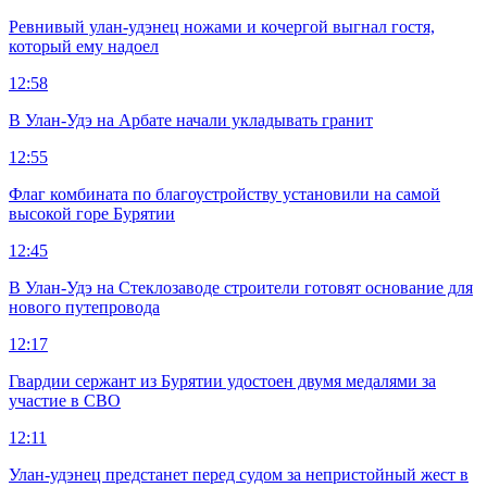
Ревнивый улан-удэнец ножами и кочергой выгнал гостя,
который ему надоел
12:58
В Улан-Удэ на Арбате начали укладывать гранит
12:55
Флаг комбината по благоустройству установили на самой
высокой горе Бурятии
12:45
В Улан-Удэ на Стеклозаводе строители готовят основание для
нового путепровода
12:17
Гвардии сержант из Бурятии удостоен двумя медалями за
участие в СВО
12:11
Улан-удэнец предстанет перед судом за непристойный жест в