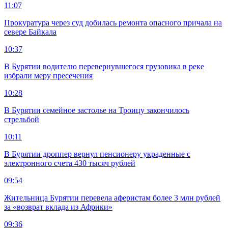
11:07
Прокуратура через суд добилась ремонта опасного причала на
севере Байкала
10:37
В Бурятии водителю перевернувшегося грузовика в реке
избрали меру пресечения
10:28
В Бурятии семейное застолье на Троицу закончилось
стрельбой
10:11
В Бурятии дроппер вернул пенсионеру украденные с
электронного счета 430 тысяч рублей
09:54
Жительница Бурятии перевела аферистам более 3 млн рублей
за «возврат вклада из Африки»
09:36