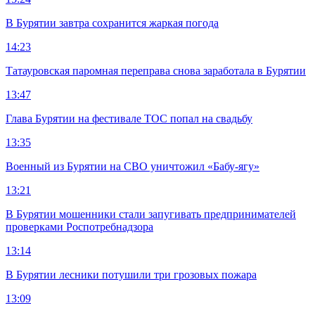
В Бурятии завтра сохранится жаркая погода
14:23
Татауровская паромная переправа снова заработала в Бурятии
13:47
Глава Бурятии на фестивале ТОС попал на свадьбу
13:35
Военный из Бурятии на СВО уничтожил «Бабу-ягу»
13:21
В Бурятии мошенники стали запугивать предпринимателей
проверками Роспотребнадзора
13:14
В Бурятии лесники потушили три грозовых пожара
13:09