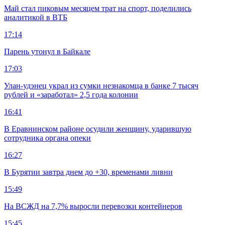
Май стал пиковым месяцем трат на спорт, поделились
аналитикой в ВТБ
17:14
Парень утонул в Байкале
17:03
Улан-удэнец украл из сумки незнакомца в банке 7 тысяч
рублей и «заработал» 2,5 года колонии
16:41
В Еравнинском районе осудили женщину, ударившую
сотрудника органа опеки
16:27
В Бурятии завтра днем до +30, временами ливни
15:49
На ВСЖД на 7,7% выросли перевозки контейнеров
15:45