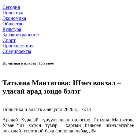
Сегодня
Политика
Экономика
Общество
Культура
Здравоохранение
Спорт
Происшествия
Спецпроекты
Политика и власть
|
Главное
Татьяна Мантатова: Шэнэ вокзал –
уласай арад зондо бэлэг
Политика и власть
2 августа 2020 г., 16:13
Арадай Хуралай түрүүлэгшын орлогшо Татьяна Мантатова
Улаан-Yдэ хотын түмэр харгын hэльбэн шэнэлэгдэhэн
вокзалай нээлгэнэй баяр ёhололдо хабаадаба.