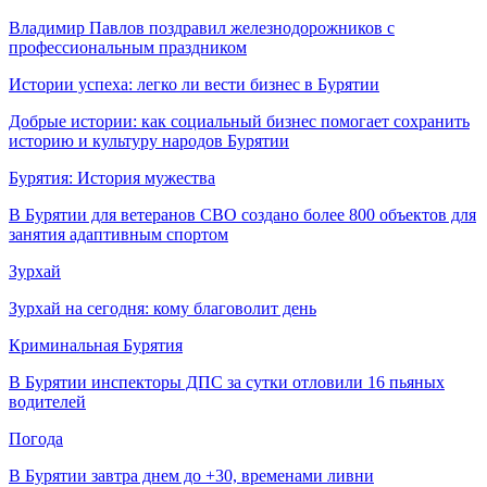
Владимир Павлов поздравил железнодорожников с
профессиональным праздником
Истории успеха: легко ли вести бизнес в Бурятии
Добрые истории: как социальный бизнес помогает сохранить
историю и культуру народов Бурятии
Бурятия: История мужества
В Бурятии для ветеранов СВО создано более 800 объектов для
занятия адаптивным спортом
Зурхай
Зурхай на сегодня: кому благоволит день
Криминальная Бурятия
В Бурятии инспекторы ДПС за сутки отловили 16 пьяных
водителей
Погода
В Бурятии завтра днем до +30, временами ливни