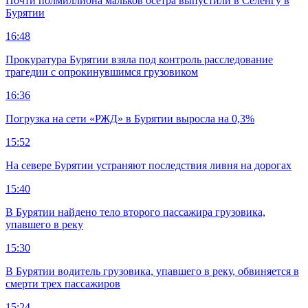
Почти полмиллиона мальков осетра выпустили в Селенгу в
Бурятии
16:48
Прокуратура Бурятии взяла под контроль расследование
трагедии с опрокинувшимся грузовиком
16:36
Погрузка на сети «РЖД» в Бурятии выросла на 0,3%
15:52
На севере Бурятии устраняют последствия ливня на дорогах
15:40
В Бурятии найдено тело второго пассажира грузовика,
упавшего в реку
15:30
В Бурятии водитель грузовика, упавшего в реку, обвиняется в
смерти трех пассажиров
15:24