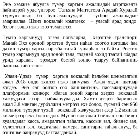
Энэ хэмжээ ябуулга түмэр харгын ажалшадай мэргэжэлтэ
hайндэрэй урда үнгэрөө. Татьяна Мантатова Арадай Хуралай
түрүүлэгшын ба hунгамалнуудай зүгhөө ажалшадые
амаршалаа. Шэнэ вокзалай комплекс – уласай арад зондо
бэлэг гээшэ гэжэ тэрэ тэмдэглээ.
Түмэр харгынууд эгээл популярна, хэрэгтэй транспорт.
Манай Эхэ ороной эрхэтэн бүхэн наhан соогоо нэгэшье hаа
дахин түмэр харгыгаар ябалгатай ушарhан лэ байха. Россин
түмэр харгынууд арад зоной тала, тэдэнэй зохид таатай ябадал
урид харадаг, эрэмдэг бэетэй зондо тааруу байhаниинь
hайшаалтай гээшэ.
Улаан-Yдэдэ түмэр харгын вокзалай hэльбэн шэнэлэлгын
ажал 2018 ондо эхилээ гэжэ hануулая. Ажал хэдэн шатаар
хэгдээ. Энэ саг болзор соо байшангынь, пассажирнуудай
платформын конкорс, ябаган зоной харгы хэгдээ, вокзалай
хажуудахи газар hайжаруулагдаа. Хамта дээрээ барилгын
ажал 3,8 мянган дүрбэлжэн метрhээ ехэ болоо, түсэлэй сэн 950
миллион түхэриг тухай. вокзалай хажуудахи газар 1,2 мянган
кв.метрээр ехэ болгогдоо. Мүнөө вокзалай байшан соо билет
худалдадаг касса, амаралгын таhалга, кассын зал, бизнес зал,
хүлеэлгын зал, хадагалдаг камера, санитарна таhалганууд ба
бэшэшье байранууд багтаагданхай.