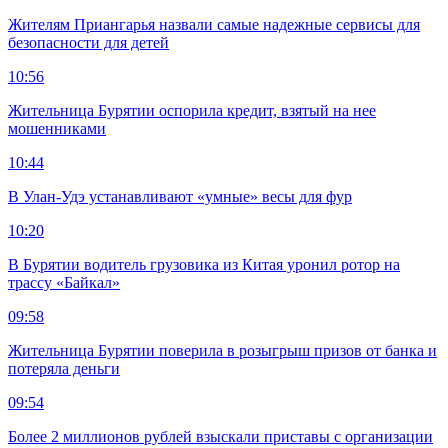
Жителям Приангарья назвали самые надежные сервисы для
безопасности для детей
10:56
Жительница Бурятии оспорила кредит, взятый на нее
мошенниками
10:44
В Улан-Удэ устанавливают «умные» весы для фур
10:20
В Бурятии водитель грузовика из Китая уронил ротор на
трассу «Байкал»
09:58
Жительница Бурятии поверила в розыгрыш призов от банка и
потеряла деньги
09:54
Более 2 миллионов рублей взыскали приставы с организации