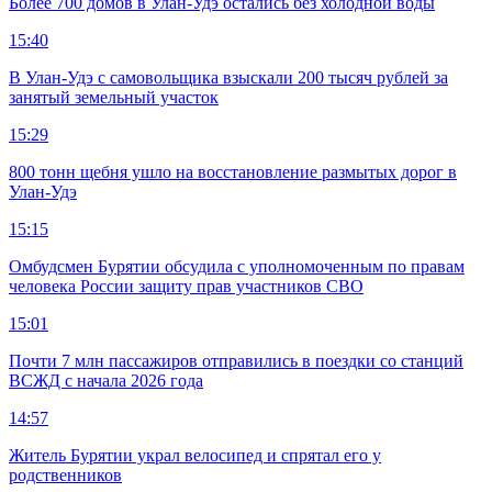
Более 700 домов в Улан-Удэ остались без холодной воды
15:40
В Улан-Удэ с самовольщика взыскали 200 тысяч рублей за
занятый земельный участок
15:29
800 тонн щебня ушло на восстановление размытых дорог в
Улан-Удэ
15:15
Омбудсмен Бурятии обсудила с уполномоченным по правам
человека России защиту прав участников СВО
15:01
Почти 7 млн пассажиров отправились в поездки со станций
ВСЖД с начала 2026 года
14:57
Житель Бурятии украл велосипед и спрятал его у
родственников