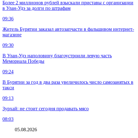
Более 2 миллионов рублей взыскали приставы с организации
в Улан-Удэ за долги по штрафам
09:36
Житель Бурятии заказал автозапчасти в фальшивом интернет-
магазине
09:30
В Улан-Удэ наполовину благоустроили левую часть
Мемориала Победы
09:24
В Бурятии за год в два раза увеличилось число самозанятых в
такси
09:13
Зурхай: не стоит сегодня продавать мясо
08:03
05.08.2026