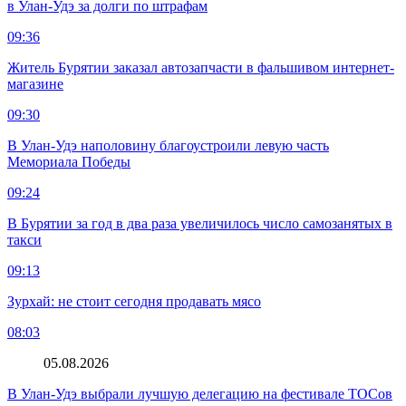
в Улан-Удэ за долги по штрафам
09:36
Житель Бурятии заказал автозапчасти в фальшивом интернет-
магазине
09:30
В Улан-Удэ наполовину благоустроили левую часть
Мемориала Победы
09:24
В Бурятии за год в два раза увеличилось число самозанятых в
такси
09:13
Зурхай: не стоит сегодня продавать мясо
08:03
05.08.2026
В Улан-Удэ выбрали лучшую делегацию на фестивале ТОСов