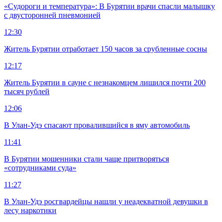
«Судороги и температура»: В Бурятии врачи спасли малышку
с двусторонней пневмонией
12:30
Житель Бурятии отработает 150 часов за срубленные сосны
12:17
Житель Бурятии в сауне с незнакомцем лишился почти 200
тысяч рублей
12:06
В Улан-Удэ спасают провалившийся в яму автомобиль
11:41
В Бурятии мошенники стали чаще притворяться
«сотрудниками суда»
11:27
В Улан-Удэ росгвардейцы нашли у неадекватной девушки в
лесу наркотики