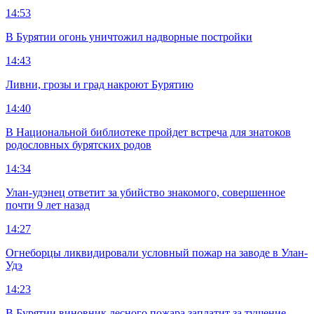
14:53
В Бурятии огонь уничтожил надворные постройки
14:43
Ливни, грозы и град накроют Бурятию
14:40
В Национальной библиотеке пройдет встреча для знатоков
родословных бурятских родов
14:34
Улан-удэнец ответит за убийство знакомого, совершенное
почти 9 лет назад
14:27
Огнеборцы ликвидировали условный пожар на заводе в Улан-
Удэ
14:23
В Бурятии виновник лесного пожара заплатит за тушение