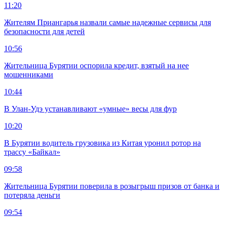
11:20
Жителям Приангарья назвали самые надежные сервисы для
безопасности для детей
10:56
Жительница Бурятии оспорила кредит, взятый на нее
мошенниками
10:44
В Улан-Удэ устанавливают «умные» весы для фур
10:20
В Бурятии водитель грузовика из Китая уронил ротор на
трассу «Байкал»
09:58
Жительница Бурятии поверила в розыгрыш призов от банка и
потеряла деньги
09:54