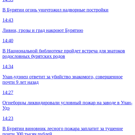
В Бурятии огонь уничтожил надворные постройки
14:43
Ливни, грозы и град накроют Бурятию
14:40
В Национальной библиотеке пройдет встреча для знатоков
родословных бурятских родов
14:34
Улан-удэнец ответит за убийство знакомого, совершенное
почти 9 лет назад
14:27
Огнеборцы ликвидировали условный пожар на заводе в Улан-
Удэ
14:23
В Бурятии виновник лесного пожара заплатит за тушение
почти 300 тысяч рублей