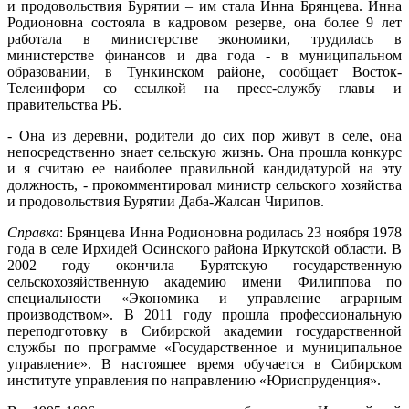
и продовольствия Бурятии – им стала Инна Брянцева. Инна
Родионовна состояла в кадровом резерве, она более 9 лет
работала в министерстве экономики, трудилась в
министерстве финансов и два года - в муниципальном
образовании, в Тункинском районе, сообщает Восток-
Телеинформ со ссылкой на пресс-службу главы и
правительства РБ.
- Она из деревни, родители до сих пор живут в селе, она
непосредственно знает сельскую жизнь. Она прошла конкурс
и я считаю ее наиболее правильной кандидатурой на эту
должность, - прокомментировал министр сельского хозяйства
и продовольствия Бурятии Даба-Жалсан Чирипов.
Справка
: Брянцева Инна Родионовна родилась 23 ноября 1978
года в селе Ирхидей Осинского района Иркутской области. В
2002 году окончила Бурятскую государственную
сельскохозяйственную академию имени Филиппова по
специальности «Экономика и управление аграрным
производством». В 2011 году прошла профессиональную
переподготовку в Сибирской академии государственной
службы по программе «Государственное и муниципальное
управление». В настоящее время обучается в Сибирском
институте управления по направлению «Юриспруденция».