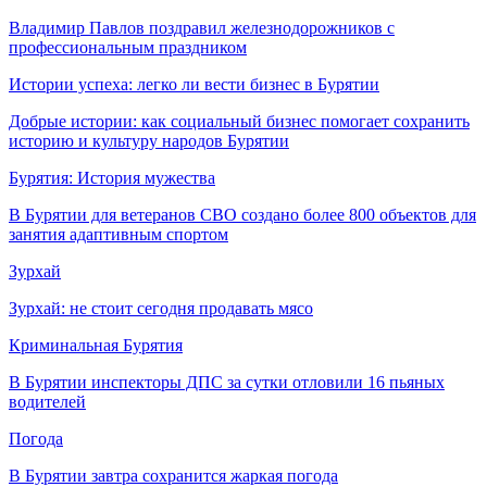
Владимир Павлов поздравил железнодорожников с
профессиональным праздником
Истории успеха: легко ли вести бизнес в Бурятии
Добрые истории: как социальный бизнес помогает сохранить
историю и культуру народов Бурятии
Бурятия: История мужества
В Бурятии для ветеранов СВО создано более 800 объектов для
занятия адаптивным спортом
Зурхай
Зурхай: не стоит сегодня продавать мясо
Криминальная Бурятия
В Бурятии инспекторы ДПС за сутки отловили 16 пьяных
водителей
Погода
В Бурятии завтра сохранится жаркая погода