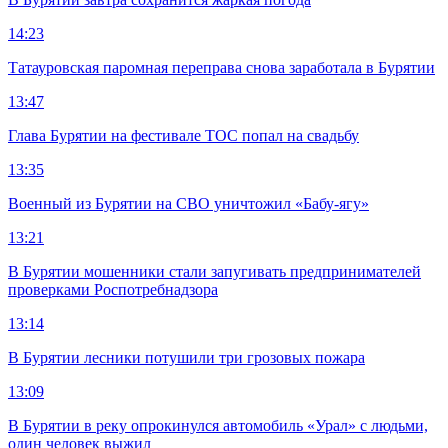
14:23
Татауровская паромная переправа снова заработала в Бурятии
13:47
Глава Бурятии на фестивале ТОС попал на свадьбу
13:35
Военный из Бурятии на СВО уничтожил «Бабу-ягу»
13:21
В Бурятии мошенники стали запугивать предпринимателей
проверками Роспотребнадзора
13:14
В Бурятии лесники потушили три грозовых пожара
13:09
В Бурятии в реку опрокинулся автомобиль «Урал» с людьми,
один человек выжил