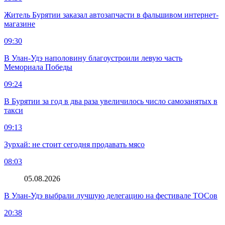
Житель Бурятии заказал автозапчасти в фальшивом интернет-
магазине
09:30
В Улан-Удэ наполовину благоустроили левую часть
Мемориала Победы
09:24
В Бурятии за год в два раза увеличилось число самозанятых в
такси
09:13
Зурхай: не стоит сегодня продавать мясо
08:03
05.08.2026
В Улан-Удэ выбрали лучшую делегацию на фестивале ТОСов
20:38