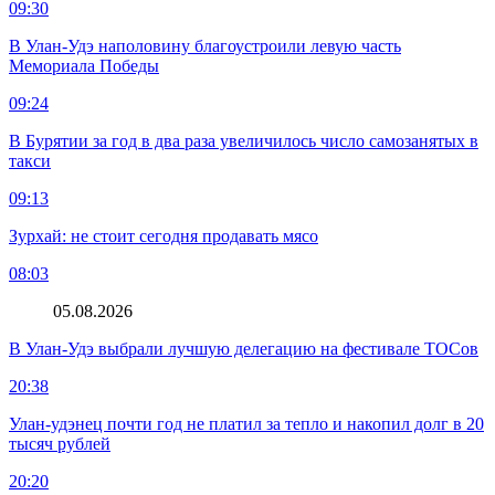
09:30
В Улан-Удэ наполовину благоустроили левую часть
Мемориала Победы
09:24
В Бурятии за год в два раза увеличилось число самозанятых в
такси
09:13
Зурхай: не стоит сегодня продавать мясо
08:03
05.08.2026
В Улан-Удэ выбрали лучшую делегацию на фестивале ТОСов
20:38
Улан-удэнец почти год не платил за тепло и накопил долг в 20
тысяч рублей
20:20