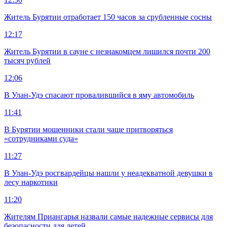
Житель Бурятии отработает 150 часов за срубленные сосны
12:17
Житель Бурятии в сауне с незнакомцем лишился почти 200
тысяч рублей
12:06
В Улан-Удэ спасают провалившийся в яму автомобиль
11:41
В Бурятии мошенники стали чаще притворяться
«сотрудниками суда»
11:27
В Улан-Удэ росгвардейцы нашли у неадекватной девушки в
лесу наркотики
11:20
Жителям Приангарья назвали самые надежные сервисы для
безопасности для детей