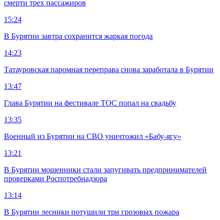
смерти трех пассажиров
15:24
В Бурятии завтра сохранится жаркая погода
14:23
Татауровская паромная переправа снова заработала в Бурятии
13:47
Глава Бурятии на фестивале ТОС попал на свадьбу
13:35
Военный из Бурятии на СВО уничтожил «Бабу-ягу»
13:21
В Бурятии мошенники стали запугивать предпринимателей
проверками Роспотребнадзора
13:14
В Бурятии лесники потушили три грозовых пожара