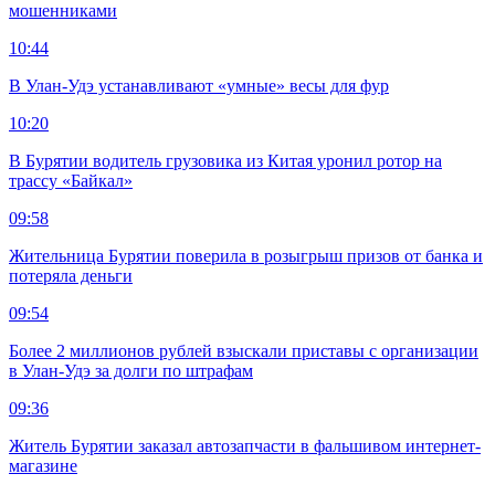
мошенниками
10:44
В Улан-Удэ устанавливают «умные» весы для фур
10:20
В Бурятии водитель грузовика из Китая уронил ротор на
трассу «Байкал»
09:58
Жительница Бурятии поверила в розыгрыш призов от банка и
потеряла деньги
09:54
Более 2 миллионов рублей взыскали приставы с организации
в Улан-Удэ за долги по штрафам
09:36
Житель Бурятии заказал автозапчасти в фальшивом интернет-
магазине