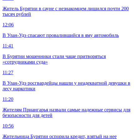
Житель Бурятии в сауне с незнакомцем лишился почти 200
тысяч рублей
12:06
В Улан-Удэ спасают провалившийся в яму автомобиль
11:41
В Бурятии мошенники стали чаще притворяться
«сотрудниками суда»
11:27
В Улан-Удэ росгвардейцы нашли у неадекватной девушки в
лесу наркотики
11:20
Жителям Приангарья назвали самые надежные сервисы для
безопасности для детей
10:56
Жительница Бурятии оспорила кредит, взятый на нее