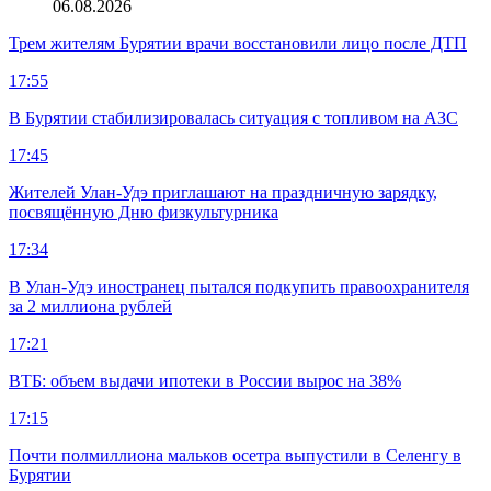
06.08.2026
Трем жителям Бурятии врачи восстановили лицо после ДТП
17:55
В Бурятии стабилизировалась ситуация с топливом на АЗС
17:45
Жителей Улан-Удэ приглашают на праздничную зарядку,
посвящённую Дню физкультурника
17:34
В Улан-Удэ иностранец пытался подкупить правоохранителя
за 2 миллиона рублей
17:21
ВТБ: объем выдачи ипотеки в России вырос на 38%
17:15
Почти полмиллиона мальков осетра выпустили в Селенгу в
Бурятии