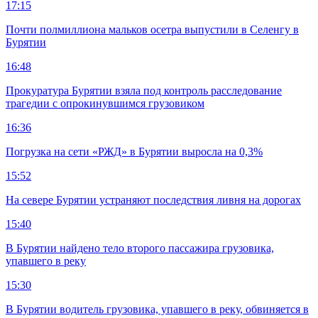
17:15
Почти полмиллиона мальков осетра выпустили в Селенгу в
Бурятии
16:48
Прокуратура Бурятии взяла под контроль расследование
трагедии с опрокинувшимся грузовиком
16:36
Погрузка на сети «РЖД» в Бурятии выросла на 0,3%
15:52
На севере Бурятии устраняют последствия ливня на дорогах
15:40
В Бурятии найдено тело второго пассажира грузовика,
упавшего в реку
15:30
В Бурятии водитель грузовика, упавшего в реку, обвиняется в