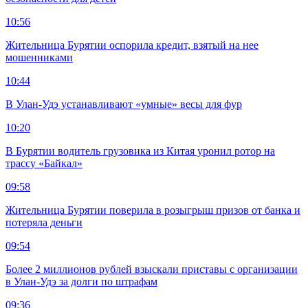
10:56
Жительница Бурятии оспорила кредит, взятый на нее
мошенниками
10:44
В Улан-Удэ устанавливают «умные» весы для фур
10:20
В Бурятии водитель грузовика из Китая уронил ротор на
трассу «Байкал»
09:58
Жительница Бурятии поверила в розыгрыш призов от банка и
потеряла деньги
09:54
Более 2 миллионов рублей взыскали приставы с организации
в Улан-Удэ за долги по штрафам
09:36