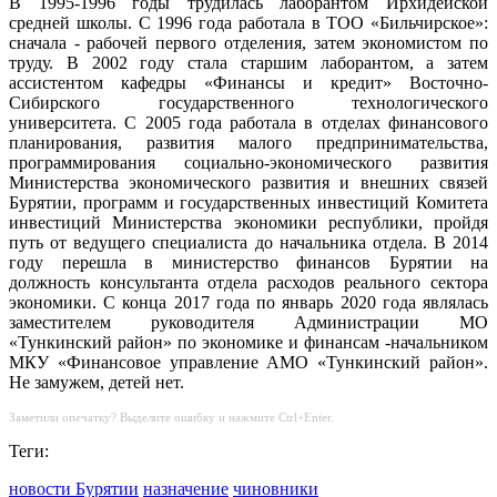
В 1995-1996 годы трудилась лаборантом Ирхидейской
средней школы. С 1996 года работала в ТОО «Бильчирское»:
сначала - рабочей первого отделения, затем экономистом по
труду. В 2002 году стала старшим лаборантом, а затем
ассистентом кафедры «Финансы и кредит» Восточно-
Сибирского государственного технологического
университета. С 2005 года работала в отделах финансового
планирования, развития малого предпринимательства,
программирования социально-экономического развития
Министерства экономического развития и внешних связей
Бурятии, программ и государственных инвестиций Комитета
инвестиций Министерства экономики республики, пройдя
путь от ведущего специалиста до начальника отдела. В 2014
году перешла в министерство финансов Бурятии на
должность консультанта отдела расходов реального сектора
экономики. С конца 2017 года по январь 2020 года являлась
заместителем руководителя Администрации МО
«Тункинский район» по экономике и финансам -начальником
МКУ «Финансовое управление АМО «Тункинский район».
Не замужем, детей нет.
Заметили опечатку? Выделите ошибку и нажмите Ctrl+Enter.
Теги:
новости Бурятии
назначение
чиновники