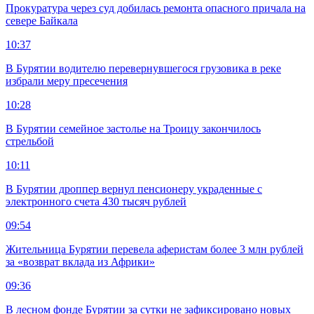
Прокуратура через суд добилась ремонта опасного причала на
севере Байкала
10:37
В Бурятии водителю перевернувшегося грузовика в реке
избрали меру пресечения
10:28
В Бурятии семейное застолье на Троицу закончилось
стрельбой
10:11
В Бурятии дроппер вернул пенсионеру украденные с
электронного счета 430 тысяч рублей
09:54
Жительница Бурятии перевела аферистам более 3 млн рублей
за «возврат вклада из Африки»
09:36
В лесном фонде Бурятии за сутки не зафиксировано новых