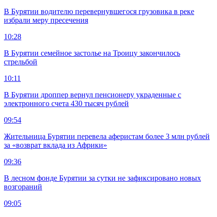
В Бурятии водителю перевернувшегося грузовика в реке
избрали меру пресечения
10:28
В Бурятии семейное застолье на Троицу закончилось
стрельбой
10:11
В Бурятии дроппер вернул пенсионеру украденные с
электронного счета 430 тысяч рублей
09:54
Жительница Бурятии перевела аферистам более 3 млн рублей
за «возврат вклада из Африки»
09:36
В лесном фонде Бурятии за сутки не зафиксировано новых
возгораний
09:05