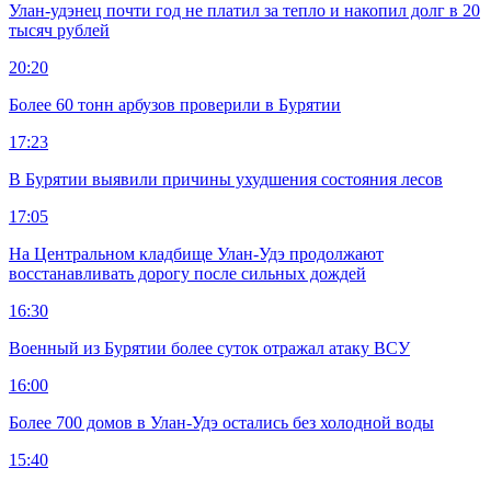
Улан-удэнец почти год не платил за тепло и накопил долг в 20
тысяч рублей
20:20
Более 60 тонн арбузов проверили в Бурятии
17:23
В Бурятии выявили причины ухудшения состояния лесов
17:05
На Центральном кладбище Улан-Удэ продолжают
восстанавливать дорогу после сильных дождей
16:30
Военный из Бурятии более суток отражал атаку ВСУ
16:00
Более 700 домов в Улан-Удэ остались без холодной воды
15:40