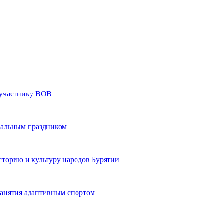
» участнику ВОВ
нальным праздником
сторию и культуру народов Бурятии
 занятия адаптивным спортом