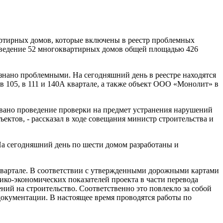
ртирных домов, которые включены в реестр проблемных
озведение 52 многоквартирных домов общей площадью 426
изнано проблемными. На сегодняшний день в реестре находятся
в 105, в 111 и 140А квартале, а также объект ООО «Монолит» в
ровано проведение проверки на предмет устранения нарушений
ектов, - рассказал в ходе совещания министр строительства и
На сегодняшний день по шести домом разработаны и
 квартале. В соответствии с утвержденными дорожными картами
ико-экономических показателей проекта в части перевода
й на строительство. Соответственно это повлекло за собой
окументации. В настоящее время проводятся работы по