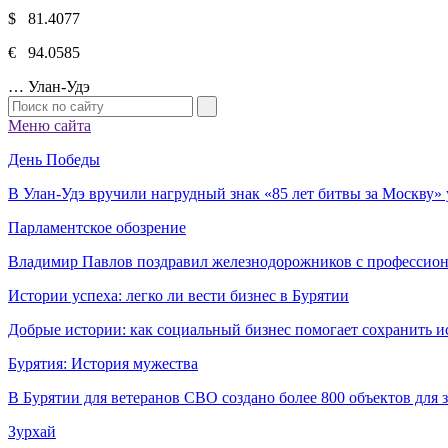
$ 81.4077
€ 94.0585
…
Улан-Удэ
Меню сайта
День Победы
В Улан-Удэ вручили нагрудный знак «85 лет битвы за Москву
Парламентское обозрение
Владимир Павлов поздравил железнодорожников с профессио
Истории успеха: легко ли вести бизнес в Бурятии
Добрые истории: как социальный бизнес помогает сохранить и
Бурятия: История мужества
В Бурятии для ветеранов СВО создано более 800 объектов для
Зурхай