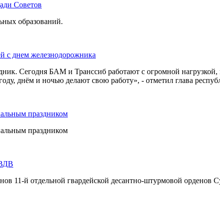
щади Советов
льных образований.
ей с днем железнодорожника
дник. Сегодня БАМ и Транссиб работают с огромной нагрузкой,
оду, днём и ночью делают свою работу», - отметил глава респуб
нальным праздником
нальным праздником
 ВДВ
инов 11-й отдельной гвардейской десантно-штурмовой орденов С