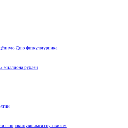
ящённую Дню физкультурника
 2 миллиона рублей
рятии
дии с опрокинувшимся грузовиком