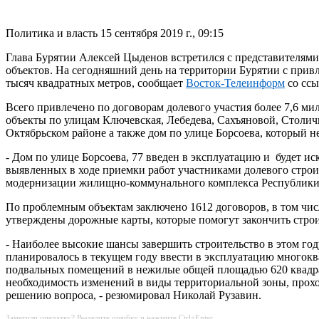
Политика и власть
15 сентября 2019 г., 09:15
Глава Бурятии Алексей Цыденов встретился с представителям
объектов. На сегодняшний день на территории Бурятии с прив
тысяч квадратных метров, сообщает
Восток-Телеинформ
со ссы
Всего привлечено по договорам долевого участия более 7,6 ми
объекты по улицам Ключевская, Лебедева, Сахъяновой, Столичн
Октябрьском районе а также дом по улице Борсоева, который н
- Дом по улице Борсоева, 77 введен в эксплуатацию и будет 
выявленных в ходе приемки работ участниками долевого строите
модернизации жилищно-коммунального комплекса Республики 
По проблемным объектам заключено 1612 договоров, в том чис
утверждены дорожные карты, которые помогут закончить строи
- Наиболее высокие шансы завершить строительство в этом го
планировалось в текущем году ввести в эксплуатацию многокв
подвальных помещений в нежилые общей площадью 620 квадрат
необходимость изменений в виды территориальной зоны, прохо
решению вопроса, - резюмировал Николай Рузавин.
Заметили опечатку? Выделите ошибку и нажмите Ctrl+Enter.