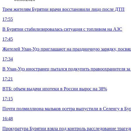
Трем жителям Бурятии врачи восстановили лицо после ДТП
17:55
В Бурятии стабилизировалась ситуация с топливом на АЗС
17:45
Жителей Улан-Удэ приглашают на праздничную зарядку, посв
17:34
В Улан-Удэ иностранец пытался подкупить правоохранителя за
17:21
ВТБ: объем выдачи ипотеки в России вырос на 38%
17:15
Почти полмиллиона мальков осетра выпустили в Селенгу в Бу
16:48
Прокуратура Бурятии взяла под контроль расследование траге