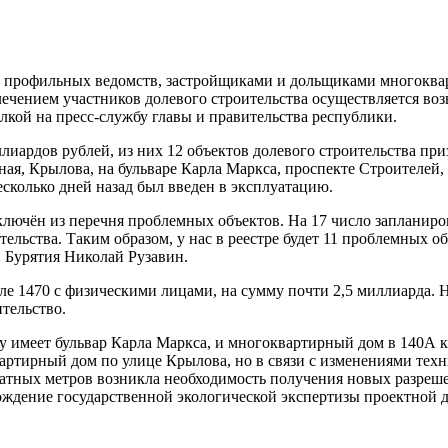
и профильных ведомств, застройщиками и дольщиками многоква
лечением участников долевого строительства осуществляется в
лкой на пресс-службу главы и правительства республики.
ллиардов рублей, из них 12 объектов долевого строительства пр
ая, Крылова, на бульваре Карла Маркса, проспекте Строителей, 
есколько дней назад был введен в эксплуатацию.
исключён из перечня проблемных объектов. На 17 число заплани
льства. Таким образом, у нас в реестре будет 11 проблемных объ
Бурятия Николай Рузавин.
ле 1470 с физическими лицами, на сумму почти 2,5 миллиарда. 
тельство.
ду имеет бульвар Карла Маркса, и многоквартирный дом в 140А
артирный дом по улице Крылова, но в связи с изменениями техн
ных метров возникла необходимость получения новых разрешени
ждение государственной экологической экспертизы проектной д