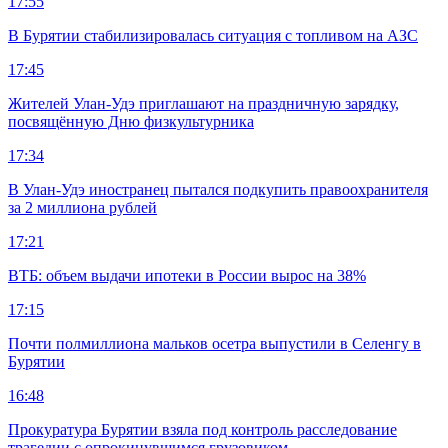
17:55
В Бурятии стабилизировалась ситуация с топливом на АЗС
17:45
Жителей Улан-Удэ приглашают на праздничную зарядку,
посвящённую Дню физкультурника
17:34
В Улан-Удэ иностранец пытался подкупить правоохранителя
за 2 миллиона рублей
17:21
ВТБ: объем выдачи ипотеки в России вырос на 38%
17:15
Почти полмиллиона мальков осетра выпустили в Селенгу в
Бурятии
16:48
Прокуратура Бурятии взяла под контроль расследование
трагедии с опрокинувшимся грузовиком