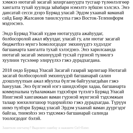
хэмжээ нютагай засагай захиргаануудта тусгаар түлөөлэлгөөр
хангалта тухай хуулида заhабари нэмэлтэ зүбшэн хэлсэхэ. Энэ
дансатай сесси дээрэ Буряад уласай Эрдэм ухаанай яаманай
сайд Баир Жалсанов танилсуулха гэжэ Восток-Телеинформ
мэдээсэнэ.
Эндэ Буряад Уласай хүдөө нютагуудта ажаhуудаг,
болбосоролой ажал ябуулдаг, уласай гу, али нютаг засагай
бюджетhээ мүнгэ hомологдодог эмхинүүдтэ хүдэлдэг
багшанарта хангалта тухай хэлэгдэнэ. Энэ харилсаанда
нютагай засагай эмхинүүдэй тусхай гүрэнэй түлөөлгэ
хуулиин түсэлөөр элирүүлхэ гэжэ дурадхагдана.
2018 ондо Буряад Уласай Засагай газарай зарлигаар Нютагай
засагай болбосоролой эмхинүүдэй багшанарай салин
дээшэлүүлхын ажал ябуулха бүлгэм байгуулагдаhан гэжэ
hануулая. Энэ бүлгэмэй нэгэ шиидхэбэри хадаа, багшанарта
коммунальна туhаламжын тэдхэбэри түлэлгэ Буряад Уласай
Ниигэмэй хангамжын яаман гүрэнэй мүнгэнэй тэдхэмжын
талаар зонхилогшоор тодорхойлхо гэжэ дурадхагдаа. Түрүүн
иимэ түлбэри Буряад уласай Эрдэм ухаанай яаман дүүргэдэг
байгаа, тиимэhээ энэ тэдхэмжэ багшанарай салинда
тоологдодог бэлэй.
Заметили опечатку? Выделите ошибку и нажмите Ctrl+Enter.