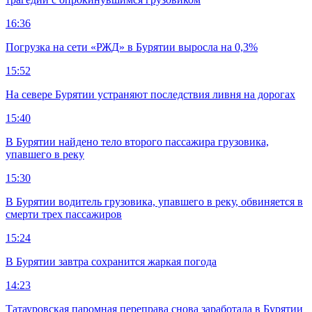
16:36
Погрузка на сети «РЖД» в Бурятии выросла на 0,3%
15:52
На севере Бурятии устраняют последствия ливня на дорогах
15:40
В Бурятии найдено тело второго пассажира грузовика,
упавшего в реку
15:30
В Бурятии водитель грузовика, упавшего в реку, обвиняется в
смерти трех пассажиров
15:24
В Бурятии завтра сохранится жаркая погода
14:23
Татауровская паромная переправа снова заработала в Бурятии