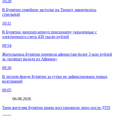
10:28
В Бурятии семейное застолье на Троицу закончилось
стрельбой
10:11
В Бурятии дроппер вернул пенсионеру украденные с
электронного счета 430 тысяч рублей
09:54
Жительница Бурятии перевела аферистам более 3 млн рублей
за «возврат вклада из Африки»
09:36
В лесном фонде Бурятии за сутки не зафиксировано новых
возгораний
09:05
06.08.2026
Трем жителям Бурятии врачи восстановили лицо после ДТП