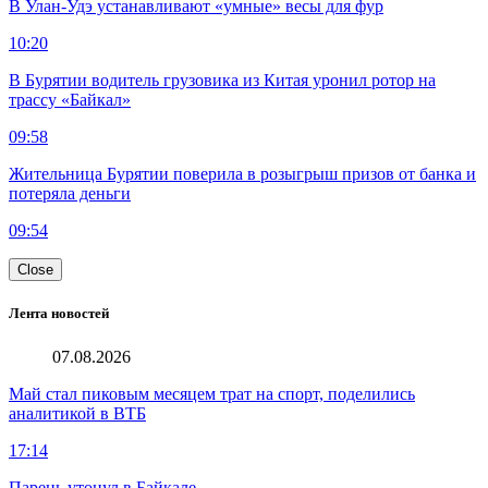
В Улан-Удэ устанавливают «умные» весы для фур
10:20
В Бурятии водитель грузовика из Китая уронил ротор на
трассу «Байкал»
09:58
Жительница Бурятии поверила в розыгрыш призов от банка и
потеряла деньги
09:54
Close
Лента новостей
07.08.2026
Май стал пиковым месяцем трат на спорт, поделились
аналитикой в ВТБ
17:14
Парень утонул в Байкале