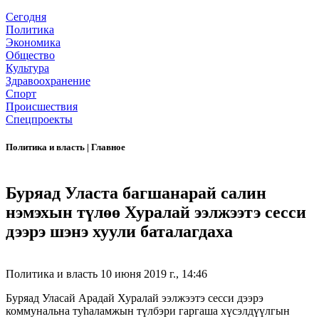
Сегодня
Политика
Экономика
Общество
Культура
Здравоохранение
Спорт
Происшествия
Спецпроекты
Политика и власть
|
Главное
Буряад Уласта багшанарай салин
нэмэхын түлөө Хуралай ээлжээтэ сесси
дээрэ шэнэ хуули баталагдаха
Политика и власть
10 июня 2019 г., 14:46
Буряад Уласай Арадай Хуралай ээлжээтэ сесси дээрэ
коммунальна туhаламжын түлбэри гаргаша хүсэлдүүлгын