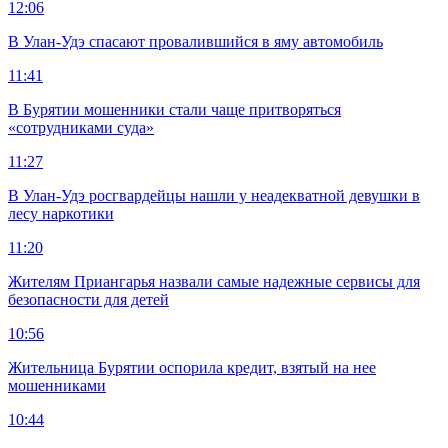
12:06
В Улан-Удэ спасают провалившийся в яму автомобиль
11:41
В Бурятии мошенники стали чаще притворяться
«сотрудниками суда»
11:27
В Улан-Удэ росгвардейцы нашли у неадекватной девушки в
лесу наркотики
11:20
Жителям Приангарья назвали самые надежные сервисы для
безопасности для детей
10:56
Жительница Бурятии оспорила кредит, взятый на нее
мошенниками
10:44