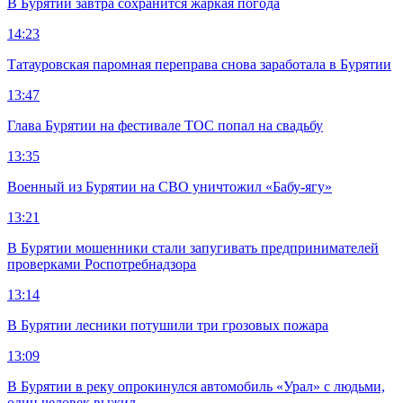
В Бурятии завтра сохранится жаркая погода
14:23
Татауровская паромная переправа снова заработала в Бурятии
13:47
Глава Бурятии на фестивале ТОС попал на свадьбу
13:35
Военный из Бурятии на СВО уничтожил «Бабу-ягу»
13:21
В Бурятии мошенники стали запугивать предпринимателей
проверками Роспотребнадзора
13:14
В Бурятии лесники потушили три грозовых пожара
13:09
В Бурятии в реку опрокинулся автомобиль «Урал» с людьми,
один человек выжил