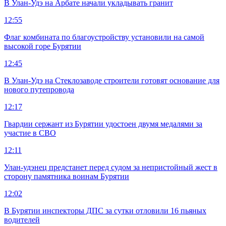
В Улан-Удэ на Арбате начали укладывать гранит
12:55
Флаг комбината по благоустройству установили на самой
высокой горе Бурятии
12:45
В Улан-Удэ на Стеклозаводе строители готовят основание для
нового путепровода
12:17
Гвардии сержант из Бурятии удостоен двумя медалями за
участие в СВО
12:11
Улан-удэнец предстанет перед судом за непристойный жест в
сторону памятника воинам Бурятии
12:02
В Бурятии инспекторы ДПС за сутки отловили 16 пьяных
водителей