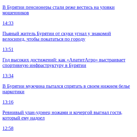
В Бурятии пенсионеры стали реже вестись на уловки
мошенников
14:33
Пьяный житель Бурятии от скуки угнал у знакомой
велосипед, чтобы покататься по городу
13:51
Год высоких достижений: как «АпатитАгро» выстраивает
спортивную инфраструктуру в Бурятии
13:34
В Бурятии мужчина пытался спрятать в своем нижнем белье
наркотики
13:16
Ревнивый улан-удэнец ножами и кочергой выгнал гостя,
который ему надоел
12:58