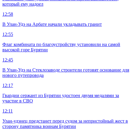
который ему надоел
12:58
В Улан-Удэ на Арбате начали укладывать гранит
12:55
Флаг комбината по благоустройству установили на самой
высокой горе Бурятии
12:45
В Улан-Удэ на Стеклозаводе строители готовят основание для
нового путепровода
12:17
Гвардии сержант из Бурятии удостоен двумя медалями за
участие в СВО
12:11
Улан-удэнец предстанет перед судом за непристойный жест в
сторону памятника воинам Бурятии