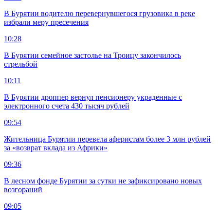
В Бурятии водителю перевернувшегося грузовика в реке
избрали меру пресечения
10:28
В Бурятии семейное застолье на Троицу закончилось
стрельбой
10:11
В Бурятии дроппер вернул пенсионеру украденные с
электронного счета 430 тысяч рублей
09:54
Жительница Бурятии перевела аферистам более 3 млн рублей
за «возврат вклада из Африки»
09:36
В лесном фонде Бурятии за сутки не зафиксировано новых
возгораний
09:05