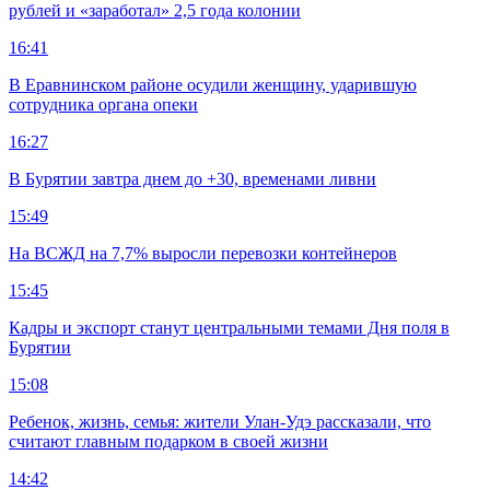
рублей и «заработал» 2,5 года колонии
16:41
В Еравнинском районе осудили женщину, ударившую
сотрудника органа опеки
16:27
В Бурятии завтра днем до +30, временами ливни
15:49
На ВСЖД на 7,7% выросли перевозки контейнеров
15:45
Кадры и экспорт станут центральными темами Дня поля в
Бурятии
15:08
Ребенок, жизнь, семья: жители Улан-Удэ рассказали, что
считают главным подарком в своей жизни
14:42