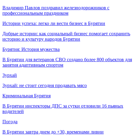
Владимир Павлов поздравил железнодорожников с
профессиональным праздником
Истории успеха: легко ли вести бизнес в Бурятии
Добрые истории: как социальный бизнес помогает сохранить
историю и культуру народов Бурятии
Бурятия: История мужества
В Бурятии для ветеранов СВО создано более 800 объектов для
занятия адаптивным спортом
Зурхай
Зурхай: не стоит сегодня продавать мясо
Криминальная Бурятия
В Бурятии инспекторы ДПС за сутки отловили 16 пьяных
водителей
Погода
В Бурятии завтра днем до +30, временами ливни