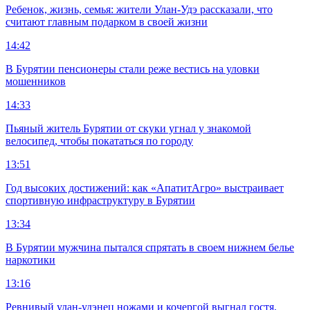
Ребенок, жизнь, семья: жители Улан-Удэ рассказали, что
считают главным подарком в своей жизни
14:42
В Бурятии пенсионеры стали реже вестись на уловки
мошенников
14:33
Пьяный житель Бурятии от скуки угнал у знакомой
велосипед, чтобы покататься по городу
13:51
Год высоких достижений: как «АпатитАгро» выстраивает
спортивную инфраструктуру в Бурятии
13:34
В Бурятии мужчина пытался спрятать в своем нижнем белье
наркотики
13:16
Ревнивый улан-удэнец ножами и кочергой выгнал гостя,