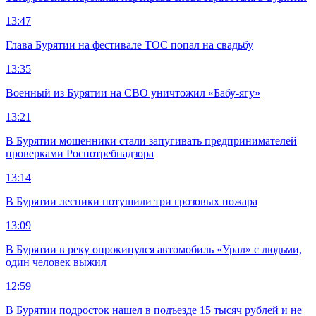
13:47
Глава Бурятии на фестивале ТОС попал на свадьбу
13:35
Военный из Бурятии на СВО уничтожил «Бабу-ягу»
13:21
В Бурятии мошенники стали запугивать предпринимателей
проверками Роспотребнадзора
13:14
В Бурятии лесники потушили три грозовых пожара
13:09
В Бурятии в реку опрокинулся автомобиль «Урал» с людьми,
один человек выжил
12:59
В Бурятии подросток нашел в подъезде 15 тысяч рублей и не