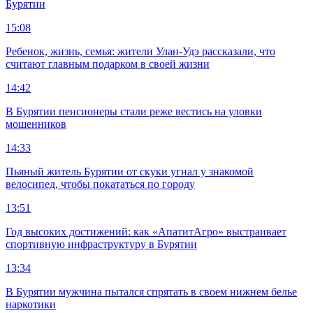
Бурятии
15:08
Ребенок, жизнь, семья: жители Улан-Удэ рассказали, что
считают главным подарком в своей жизни
14:42
В Бурятии пенсионеры стали реже вестись на уловки
мошенников
14:33
Пьяный житель Бурятии от скуки угнал у знакомой
велосипед, чтобы покататься по городу
13:51
Год высоких достижений: как «АпатитАгро» выстраивает
спортивную инфраструктуру в Бурятии
13:34
В Бурятии мужчина пытался спрятать в своем нижнем белье
наркотики