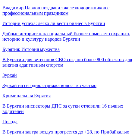
Владимир Павлов поздравил железнодорожников с
профессиональным праздником
Истории успеха: легко ли вести бизнес в Бурятии
Добрые истории: как социальный бизнес помогает сохранить
историю и культуру народов Бурятии
Бурятия: История мужества
В Бурятии для ветеранов СВО создано более 800 объектов для
занятия адаптивным спортом
Зурхай
Зурхай на сегодня: стрижка волос –к счастью
Криминальная Бурятия
В Бурятии инспекторы ДПС за сутки отловили 16 пьяных
водителей
Погода
В Бурятии завтра воздух прогреется до +28, по Прибайкалью