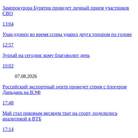
Зампрокурора Бурятии проведет личный прием участников
СВО
13:04
Улан-удэнец во время ссоры ударил друга топором по голове
12:57
Зурхай на сегодня: кому благоволит день
10:02
07.08.2026
Российский экспортный центр проведет стрим с блогером
Даньдань на ВЭФ
17:48
Май стал пиковым месяцем трат на спорт, поделились
аналитикой в ВТБ
17:14