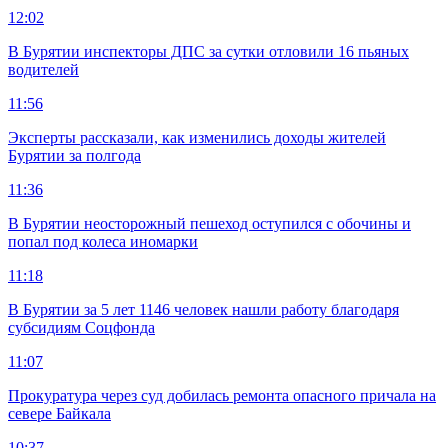
12:02
В Бурятии инспекторы ДПС за сутки отловили 16 пьяных
водителей
11:56
Эксперты рассказали, как изменились доходы жителей
Бурятии за полгода
11:36
В Бурятии неосторожный пешеход оступился с обочины и
попал под колеса иномарки
11:18
В Бурятии за 5 лет 1146 человек нашли работу благодаря
субсидиям Соцфонда
11:07
Прокуратура через суд добилась ремонта опасного причала на
севере Байкала
10:37