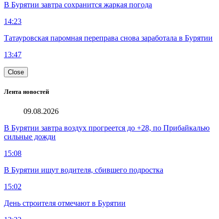
В Бурятии завтра сохранится жаркая погода
14:23
Татауровская паромная переправа снова заработала в Бурятии
13:47
Close
Лента новостей
09.08.2026
В Бурятии завтра воздух прогреется до +28, по Прибайкалью
сильные дожди
15:08
В Бурятии ищут водителя, сбившего подростка
15:02
День строителя отмечают в Бурятии