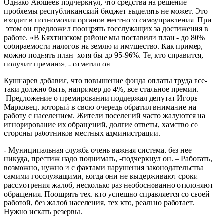
Однако Аюшеев подчеркнул, что средства на решение
проблемы республиканский бюджет выделять не может. Это
входит в полномочия органов местного самоуправления. При
этом он предложил поощрять госслужащих за достижения в
работе. «В Кяхтинском районе мы поставили план - до 80%
собираемости налогов на землю и имущество. Как пример,
можно поднять план
хотя бы до 95-96%. Те, кто справится,
получит премию», - отметил он.
Кушнарев добавил, что повышение фонда оплаты труда все-
таки должно быть, например до 4%, все стальное премии.
Предложение о премировании поддержал депутат Игорь
Марковец, который в свою очередь обратил внимание на
работу с населением. Жители поселений часто жалуются на
игнорирование их обращений, долгие ответы, хамство со
стороны работников местных администраций.
- Муниципальная служба очень важная система, без нее
никуда, престиж надо поднимать, -подчеркнул он. – Работать,
возможно, нужно и с фактами нарушения законодательства
самими госслужащими, когда они не выдерживают сроки
рассмотрения жалоб, несколько раз необоснованно отклоняют
обращения. Поощрять тех, кто успешно справляется со своей
работой, без жалоб населения, тех кто, реально работает.
Нужно искать резервы.