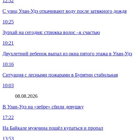
12:32
С улиц Улан-Удэ откачивают воду после затяжного дождя
10:25
Зурхай на сегодня: стрижка волос –к счастью
10:21
Двухлетний ребенок выпал из окна пятого этажа в Улан-Удэ
10:16
Ситуация с лесными пожарами в Бурятии стабильная
10:03
08.08.2026
В Улан-Удэ на «зебре» сбили девушку
17:22
На Байкале мужчина пошёл купаться и пропал
13:53