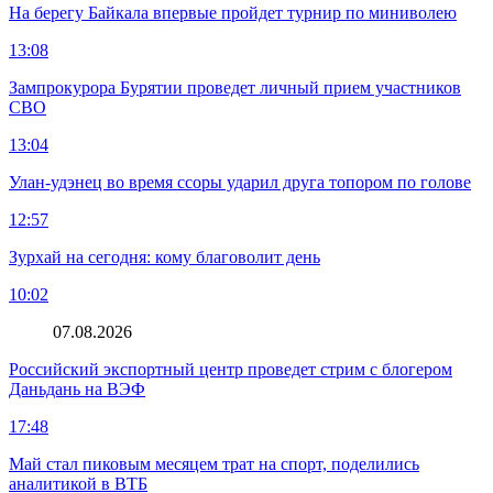
На берегу Байкала впервые пройдет турнир по миниволею
13:08
Зампрокурора Бурятии проведет личный прием участников
СВО
13:04
Улан-удэнец во время ссоры ударил друга топором по голове
12:57
Зурхай на сегодня: кому благоволит день
10:02
07.08.2026
Российский экспортный центр проведет стрим с блогером
Даньдань на ВЭФ
17:48
Май стал пиковым месяцем трат на спорт, поделились
аналитикой в ВТБ