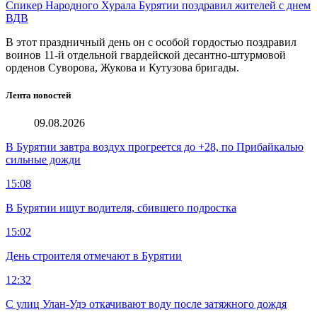
Спикер Народного Хурала Бурятии поздравил жителей с днем
ВДВ
В этот праздничный день он с особой гордостью поздравил
воинов 11-й отдельной гвардейской десантно-штурмовой
орденов Суворова, Жукова и Кутузова бригады.
Лента новостей
09.08.2026
В Бурятии завтра воздух прогреется до +28, по Прибайкалью
сильные дожди
15:08
В Бурятии ищут водителя, сбившего подростка
15:02
День строителя отмечают в Бурятии
12:32
С улиц Улан-Удэ откачивают воду после затяжного дождя