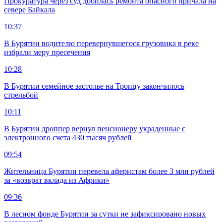
Прокуратура через суд добилась ремонта опасного причала на
севере Байкала
10:37
В Бурятии водителю перевернувшегося грузовика в реке
избрали меру пресечения
10:28
В Бурятии семейное застолье на Троицу закончилось
стрельбой
10:11
В Бурятии дроппер вернул пенсионеру украденные с
электронного счета 430 тысяч рублей
09:54
Жительница Бурятии перевела аферистам более 3 млн рублей
за «возврат вклада из Африки»
09:36
В лесном фонде Бурятии за сутки не зафиксировано новых