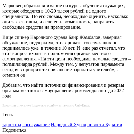
Марковец обратил внимание на курсы обучения служащих,
которые обходятся в 10-20 тысяч рублей на одного
специалиста.
По его словам, необходимо оценить, насколько
они эффективны, и если есть возможность, направить
свободные средства на премирование.
Вице-спикер Народного хурала Баир Жамбалов, завершая
обсуждение, подчеркнул, что зарплаты госслужащих не
поднимались уже
в течение 10 лет. И
еще раз отметил, что
этот вопрос
входит в полномочия органов местного
самоуправления. «На эти цели необходимы немалые средств –
полмиллиарда рублей. Между тем, у депутатов парламента
сегодня в приоритете повышение зарплаты учителей», -
отметил он.
Добавим, что найти источники финансирования и резервы
органам местного самоуправления рекомендовано
до 2022
года.
Заметили опечатку? Выделите ошибку и нажмите Ctrl+Enter.
Теги:
зарплаты
госслужащие
Народный Хурал
новости Бурятии
Поделиться