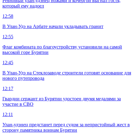
Ревнивый улан-удэнец ножами и кочергой выгнал гостя,
который ему надоел
12:58
В Улан-Удэ на Арбате начали укладывать гранит
12:55
Флаг комбината по благоустройству установили на самой
высокой горе Бурятии
12:45
В Улан-Удэ на Стеклозаводе строители готовят основание для
нового путепровода
12:17
Гвардии сержант из Бурятии удостоен двумя медалями за
участие в СВО
12:11
Улан-удэнец предстанет перед судом за непристойный жест в
сторону памятника воинам Бурятии