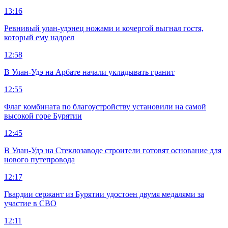
13:16
Ревнивый улан-удэнец ножами и кочергой выгнал гостя,
который ему надоел
12:58
В Улан-Удэ на Арбате начали укладывать гранит
12:55
Флаг комбината по благоустройству установили на самой
высокой горе Бурятии
12:45
В Улан-Удэ на Стеклозаводе строители готовят основание для
нового путепровода
12:17
Гвардии сержант из Бурятии удостоен двумя медалями за
участие в СВО
12:11