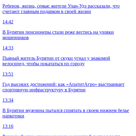
Ребенок, жизнь, семья: жители Улан-Удэ рассказали, что
считают главным подарком в своей жизни
14:42
В Бурятии пенсионеры стали реже вестись на уловки
мошенников
14:33
Пьяный житель Бурятии от скуки угнал у знакомой
велосипед, чтобы покататься по городу
13:51
Год высоких достижений: как «АпатитАгро» выстраивает
спортивную инфраструктуру в Бурятии
13:34
В Бурятии мужчина пытался спрятать в своем нижнем белье
наркотики
13:16