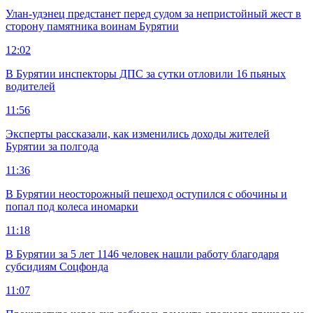
Улан-удэнец предстанет перед судом за непристойный жест в
сторону памятника воинам Бурятии
12:02
В Бурятии инспекторы ДПС за сутки отловили 16 пьяных
водителей
11:56
Эксперты рассказали, как изменились доходы жителей
Бурятии за полгода
11:36
В Бурятии неосторожный пешеход оступился с обочины и
попал под колеса иномарки
11:18
В Бурятии за 5 лет 1146 человек нашли работу благодаря
субсидиям Соцфонда
11:07