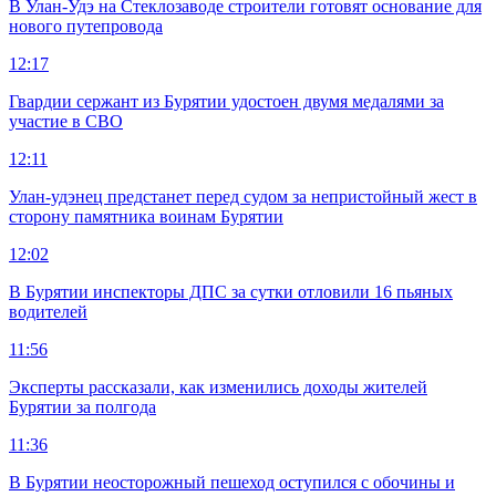
В Улан-Удэ на Стеклозаводе строители готовят основание для
нового путепровода
12:17
Гвардии сержант из Бурятии удостоен двумя медалями за
участие в СВО
12:11
Улан-удэнец предстанет перед судом за непристойный жест в
сторону памятника воинам Бурятии
12:02
В Бурятии инспекторы ДПС за сутки отловили 16 пьяных
водителей
11:56
Эксперты рассказали, как изменились доходы жителей
Бурятии за полгода
11:36
В Бурятии неосторожный пешеход оступился с обочины и