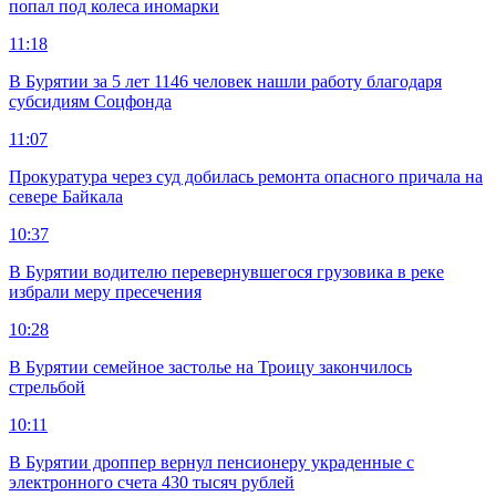
попал под колеса иномарки
11:18
В Бурятии за 5 лет 1146 человек нашли работу благодаря
субсидиям Соцфонда
11:07
Прокуратура через суд добилась ремонта опасного причала на
севере Байкала
10:37
В Бурятии водителю перевернувшегося грузовика в реке
избрали меру пресечения
10:28
В Бурятии семейное застолье на Троицу закончилось
стрельбой
10:11
В Бурятии дроппер вернул пенсионеру украденные с
электронного счета 430 тысяч рублей