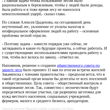
- Главная задача чтобы пользование лесом было
рациональным и бережливым, чтобы у людей были доходы,
была работа и в тоже время лесу не наносился
невосполнимый ущерб,- сказал глава.
По словам Алексея Цыденова, на сегодняшний день
неучтенный лес, уклонение от уплаты налогов и
неофициальное оформление людей на работу – основные
проблемы лесной отрасли.
- Поэтому задача – навести порядок уже сейчас, не
заглядывать в какие-то будущие проекты, а сейчас работать. И
с существующими лесопользователями проводить работу о
том, чтобы все велось по закону, - отметил он.
Напомним, решение о создании
общественного совета по
защите леса
было принято 11 мая по итогам встречи жителей
Закаменска с членами правительства – предполагается, что в
такой отдельный орган вошли бы делегаты от всех поселений
и общественники. Цель совета – общественный контроль и
зонирование лесов. Так, совместно с лесничеством будут
определяться лесные участки, где разрешена заготовка для
нужд местного населения, социальных учреждений,
фермеров, малого и среднего бизнеса, арендаторов.
Заметили опечатку? Выделите ошибку и нажмите Ctrl+Enter.