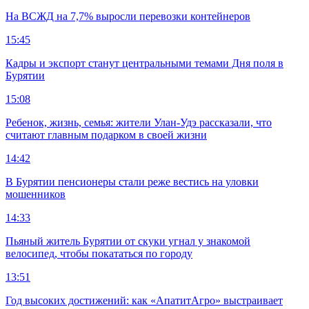
На ВСЖД на 7,7% выросли перевозки контейнеров
15:45
Кадры и экспорт станут центральными темами Дня поля в
Бурятии
15:08
Ребенок, жизнь, семья: жители Улан-Удэ рассказали, что
считают главным подарком в своей жизни
14:42
В Бурятии пенсионеры стали реже вестись на уловки
мошенников
14:33
Пьяный житель Бурятии от скуки угнал у знакомой
велосипед, чтобы покататься по городу
13:51
Год высоких достижений: как «АпатитАгро» выстраивает