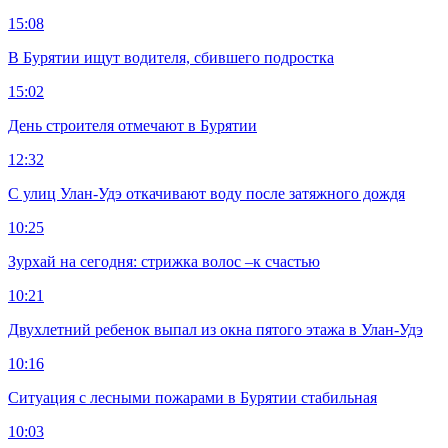
15:08
В Бурятии ищут водителя, сбившего подростка
15:02
День строителя отмечают в Бурятии
12:32
С улиц Улан-Удэ откачивают воду после затяжного дождя
10:25
Зурхай на сегодня: стрижка волос –к счастью
10:21
Двухлетний ребенок выпал из окна пятого этажа в Улан-Удэ
10:16
Ситуация с лесными пожарами в Бурятии стабильная
10:03