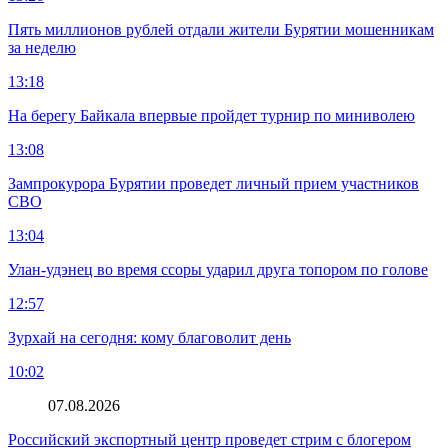
Пять миллионов рублей отдали жители Бурятии мошенникам
за неделю
13:18
На берегу Байкала впервые пройдет турнир по миниволею
13:08
Зампрокурора Бурятии проведет личный прием участников
СВО
13:04
Улан-удэнец во время ссоры ударил друга топором по голове
12:57
Зурхай на сегодня: кому благоволит день
10:02
07.08.2026
Российский экспортный центр проведет стрим с блогером