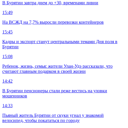
В Бурятии завтра днем до +30, временами ливни
15:49
На ВСЖД на 7,7% выросли перевозки контейнеров
15:45
Кадры и экспорт станут центральными темами Дня поля в
Бурятии
15:08
Ребенок, жизнь, семья: жители Улан-Удэ рассказали, что
считают главным подарком в своей жизни
14:42
В Бурятии пенсионеры стали реже вестись на уловки
мошенников
14:33
Пьяный житель Бурятии от скуки угнал у знакомой
велосипед, чтобы покататься по городу