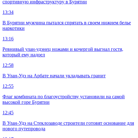
спортивную инфраструктуру в Бурятии
13:34
В Бурятии мужчина пытался спрятать в своем нижнем белье
наркотики
13:16
Ревнивый улан-удэнец ножами и кочергой выгнал гостя,
который ему надоел
12:58
В Улан-Удэ на Арбате начали укладывать гранит
12:55
Флаг комбината по благоустройству установили на самой
высокой горе Бурятии
12:45
В Улан-Удэ на Стеклозаводе строители готовят основание для
нового путепровода