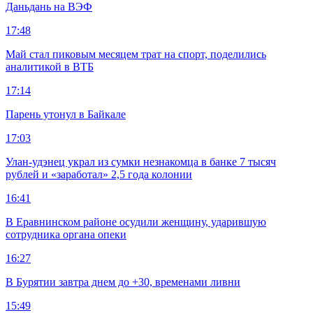
Даньдань на ВЭФ
17:48
Май стал пиковым месяцем трат на спорт, поделились
аналитикой в ВТБ
17:14
Парень утонул в Байкале
17:03
Улан-удэнец украл из сумки незнакомца в банке 7 тысяч
рублей и «заработал» 2,5 года колонии
16:41
В Еравнинском районе осудили женщину, ударившую
сотрудника органа опеки
16:27
В Бурятии завтра днем до +30, временами ливни
15:49