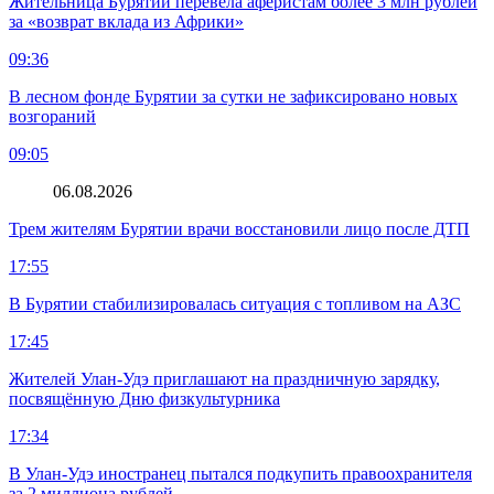
Жительница Бурятии перевела аферистам более 3 млн рублей
за «возврат вклада из Африки»
09:36
В лесном фонде Бурятии за сутки не зафиксировано новых
возгораний
09:05
06.08.2026
Трем жителям Бурятии врачи восстановили лицо после ДТП
17:55
В Бурятии стабилизировалась ситуация с топливом на АЗС
17:45
Жителей Улан-Удэ приглашают на праздничную зарядку,
посвящённую Дню физкультурника
17:34
В Улан-Удэ иностранец пытался подкупить правоохранителя
за 2 миллиона рублей