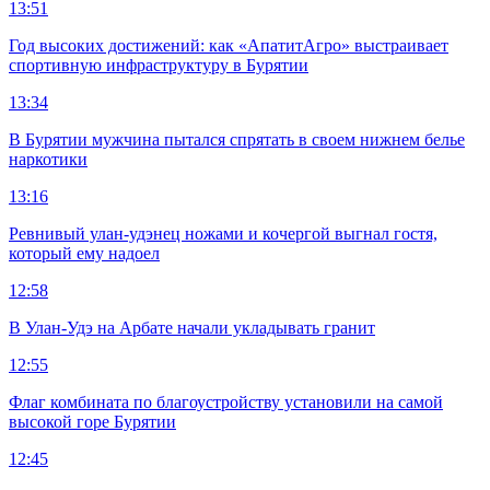
13:51
Год высоких достижений: как «АпатитАгро» выстраивает
спортивную инфраструктуру в Бурятии
13:34
В Бурятии мужчина пытался спрятать в своем нижнем белье
наркотики
13:16
Ревнивый улан-удэнец ножами и кочергой выгнал гостя,
который ему надоел
12:58
В Улан-Удэ на Арбате начали укладывать гранит
12:55
Флаг комбината по благоустройству установили на самой
высокой горе Бурятии
12:45