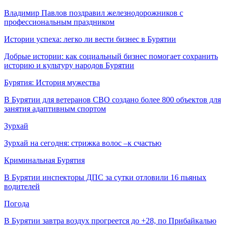
Владимир Павлов поздравил железнодорожников с
профессиональным праздником
Истории успеха: легко ли вести бизнес в Бурятии
Добрые истории: как социальный бизнес помогает сохранить
историю и культуру народов Бурятии
Бурятия: История мужества
В Бурятии для ветеранов СВО создано более 800 объектов для
занятия адаптивным спортом
Зурхай
Зурхай на сегодня: стрижка волос –к счастью
Криминальная Бурятия
В Бурятии инспекторы ДПС за сутки отловили 16 пьяных
водителей
Погода
В Бурятии завтра воздух прогреется до +28, по Прибайкалью