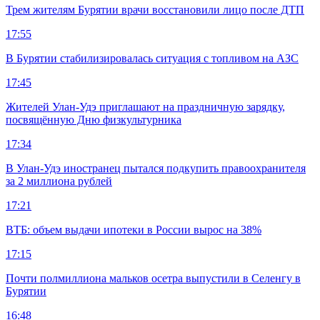
Трем жителям Бурятии врачи восстановили лицо после ДТП
17:55
В Бурятии стабилизировалась ситуация с топливом на АЗС
17:45
Жителей Улан-Удэ приглашают на праздничную зарядку,
посвящённую Дню физкультурника
17:34
В Улан-Удэ иностранец пытался подкупить правоохранителя
за 2 миллиона рублей
17:21
ВТБ: объем выдачи ипотеки в России вырос на 38%
17:15
Почти полмиллиона мальков осетра выпустили в Селенгу в
Бурятии
16:48