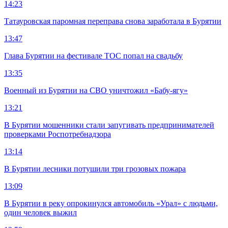
14:23
Татауровская паромная переправа снова заработала в Бурятии
13:47
Глава Бурятии на фестивале ТОС попал на свадьбу
13:35
Военный из Бурятии на СВО уничтожил «Бабу-ягу»
13:21
В Бурятии мошенники стали запугивать предпринимателей
проверками Роспотребнадзора
13:14
В Бурятии лесники потушили три грозовых пожара
13:09
В Бурятии в реку опрокинулся автомобиль «Урал» с людьми,
один человек выжил