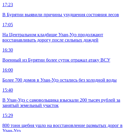
17:23
В Бурятии выявили причины ухудшения состояния лесов
17:05
На Центральном кладбище Улан-Удэ продолжают
восстанавливать дорогу после сильных дождей
16:30
Военный из Бурятии более суток отражал атаку ВСУ
16:00
Более 700 домов в Улан-Удэ остались без холодной воды
15:40
В Улан-Удэ с самовольщика взыскали 200 тысяч рублей за
занятый земельный участок
15:29
800 тонн щебня ушло на восстановление размытых дорог в
Улан-Удэ