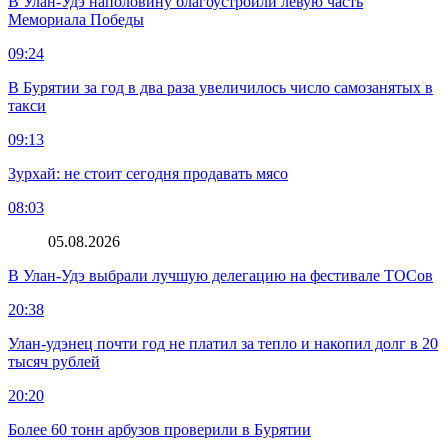
В Улан-Удэ наполовину благоустроили левую часть
Мемориала Победы
09:24
В Бурятии за год в два раза увеличилось число самозанятых в
такси
09:13
Зурхай: не стоит сегодня продавать мясо
08:03
05.08.2026
В Улан-Удэ выбрали лучшую делегацию на фестивале ТОСов
20:38
Улан-удэнец почти год не платил за тепло и накопил долг в 20
тысяч рублей
20:20
Более 60 тонн арбузов проверили в Бурятии