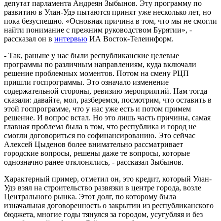
депутат парламента Андреян Зыбынов. Эту программу по
развитию в Улан-Удэ пытаются принят уже несколько лет, но
пока безуспешно. «Основная причина в том, что мы не смогли
найти понимание с прежним руководством Бурятии», -
рассказал он в
интервью
ИА Восток-Телеинформ.
- Так, раньше у нас были республиканские целевые
программы по различным направлениям, куда включали
решение проблемных моментов. Потом на смену РЦП
пришли госпрограммы. Это означало изменение
содержательной стороны, ревизию мероприятий. Нам тогда
сказали: давайте, мол, разберемся, посмотрим, что оставить в
этой госпрограмме, что у нас уже есть и потом примем
решение. И вопрос встал. Но это лишь часть причины, самая
главная проблема была в том, что республика и город не
смогли договориться по софинансированию. Это сейчас
Алексей Цыденов более внимательно рассматривает
городские вопросы, решены даже те вопросы, которые
однозначно ранее отклонялись, - рассказал Зыбынов.
Характерный пример, отметил он, это кредит, который Улан-
Удэ взял на строительство развязки в центре города, возле
Центрального рынка. Этот долг, по которому была
изначальная договоренность о закрытии из республиканского
бюджета, многие годы тянулся за городом, усугубляя и без