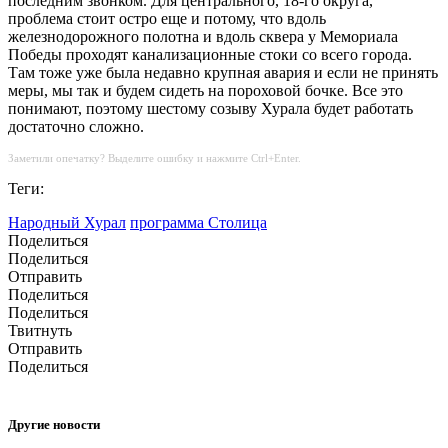
последним звонком. Для центрального, 18-го округа,
проблема стоит остро еще и потому, что вдоль
железнодорожного полотна и вдоль сквера у Мемориала
Победы проходят канализационные стоки со всего города.
Там тоже уже была недавно крупная авария и если не принять
меры, мы так и будем сидеть на пороховой бочке. Все это
понимают, поэтому шестому созыву Хурала будет работать
достаточно сложно.
Заметили опечатку? Выделите ошибку и нажмите Ctrl+Enter.
Теги:
Народный Хурал
программа Столица
Поделиться
Поделиться
Отправить
Поделиться
Поделиться
Твитнуть
Отправить
Поделиться
Другие новости