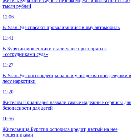
Житель Бурятии в сауне с незнакомцем лишился почти 200
тысяч рублей
12:06
В Улан-Удэ спасают провалившийся в яму автомобиль
11:41
В Бурятии мошенники стали чаще притворяться
«сотрудниками суда»
11:27
В Улан-Удэ росгвардейцы нашли у неадекватной девушки в
лесу наркотики
11:20
Жителям Приангарья назвали самые надежные сервисы для
безопасности для детей
10:56
Жительница Бурятии оспорила кредит, взятый на нее
мошенниками