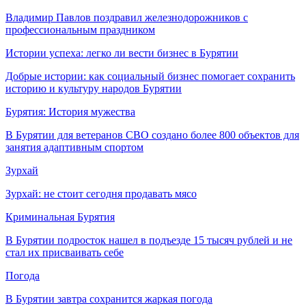
Владимир Павлов поздравил железнодорожников с
профессиональным праздником
Истории успеха: легко ли вести бизнес в Бурятии
Добрые истории: как социальный бизнес помогает сохранить
историю и культуру народов Бурятии
Бурятия: История мужества
В Бурятии для ветеранов СВО создано более 800 объектов для
занятия адаптивным спортом
Зурхай
Зурхай: не стоит сегодня продавать мясо
Криминальная Бурятия
В Бурятии подросток нашел в подъезде 15 тысяч рублей и не
стал их присваивать себе
Погода
В Бурятии завтра сохранится жаркая погода