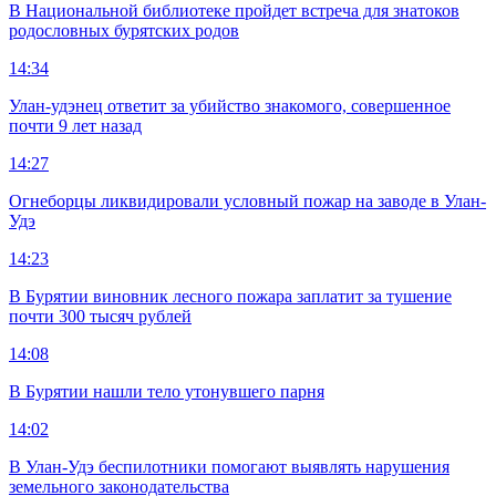
В Национальной библиотеке пройдет встреча для знатоков
родословных бурятских родов
14:34
Улан-удэнец ответит за убийство знакомого, совершенное
почти 9 лет назад
14:27
Огнеборцы ликвидировали условный пожар на заводе в Улан-
Удэ
14:23
В Бурятии виновник лесного пожара заплатит за тушение
почти 300 тысяч рублей
14:08
В Бурятии нашли тело утонувшего парня
14:02
В Улан-Удэ беспилотники помогают выявлять нарушения
земельного законодательства