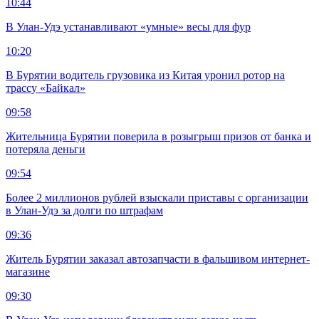
10:44
В Улан-Удэ устанавливают «умные» весы для фур
10:20
В Бурятии водитель грузовика из Китая уронил ротор на
трассу «Байкал»
09:58
Жительница Бурятии поверила в розыгрыш призов от банка и
потеряла деньги
09:54
Более 2 миллионов рублей взыскали приставы с организации
в Улан-Удэ за долги по штрафам
09:36
Житель Бурятии заказал автозапчасти в фальшивом интернет-
магазине
09:30