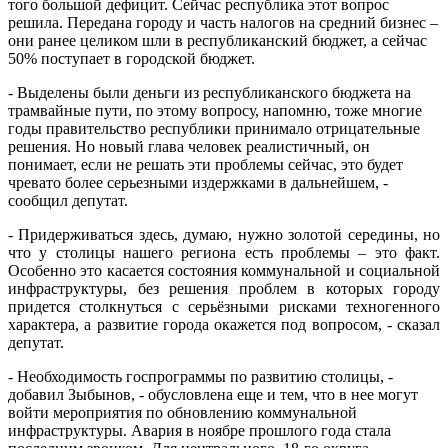
того большой дефицит. Сейчас республика этот вопрос
решила. Передана городу и часть налогов на средний бизнес –
они ранее целиком шли в республиканский бюджет, а сейчас
50% поступает в городской бюджет.
- Выделены были деньги из республиканского бюджета на
трамвайные пути, по этому вопросу, напомню, тоже многие
годы правительство республики принимало отрицательные
решения. Но новый глава человек реалистичный, он
понимает, если не решать эти проблемы сейчас, это будет
чревато более серьезными издержками в дальнейшем, -
сообщил депутат.
- Придерживаться здесь, думаю, нужно золотой середины, но
что у столицы нашего региона есть проблемы – это факт.
Особенно это касается состояния коммунальной и социальной
инфраструктуры, без решения проблем в которых городу
придется столкнуться с серьёзными рисками техногенного
характера, а развитие города окажется под вопросом, - сказал
депутат.
- Необходимость госпрограммы по развитию столицы, -
добавил Зыбынов, - обусловлена еще и тем, что в нее могут
войти мероприятия по обновлению коммунальной
инфраструктуры. Авария в ноябре прошлого года стала