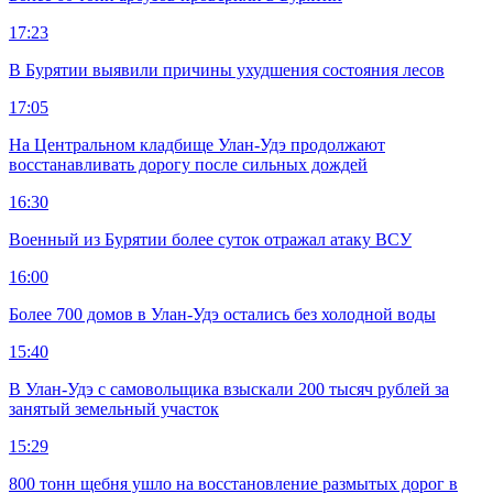
17:23
В Бурятии выявили причины ухудшения состояния лесов
17:05
На Центральном кладбище Улан-Удэ продолжают
восстанавливать дорогу после сильных дождей
16:30
Военный из Бурятии более суток отражал атаку ВСУ
16:00
Более 700 домов в Улан-Удэ остались без холодной воды
15:40
В Улан-Удэ с самовольщика взыскали 200 тысяч рублей за
занятый земельный участок
15:29
800 тонн щебня ушло на восстановление размытых дорог в