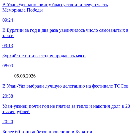
В Улан-Удэ наполовину благоустроили левую часть
Мемориала Победы
09:24
В Бурятии за год в два раза увеличилось число самозанятых в
такси
09:13
Зурхай: не стоит сегодня продавать мясо
08:03
05.08.2026
В Улан-Удэ выбрали лучшую делегацию на фестивале ТОСов
20:38
Улан-удэнец почти год не платил за тепло и накопил долг в 20
тысяч рублей
20:20
Более 60 тонн арбузов проверили в Бурятии