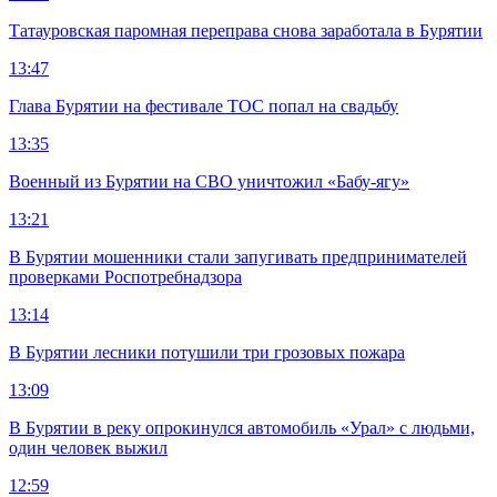
Татауровская паромная переправа снова заработала в Бурятии
13:47
Глава Бурятии на фестивале ТОС попал на свадьбу
13:35
Военный из Бурятии на СВО уничтожил «Бабу-ягу»
13:21
В Бурятии мошенники стали запугивать предпринимателей
проверками Роспотребнадзора
13:14
В Бурятии лесники потушили три грозовых пожара
13:09
В Бурятии в реку опрокинулся автомобиль «Урал» с людьми,
один человек выжил
12:59