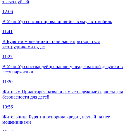
тысяч рублей
12:06
В Улан-Удэ спасают провалившийся в яму автомобиль
11:41
В Бурятии мошенники стали чаще притворяться
«сотрудниками суда»
11:27
В Улан-Удэ росгвардейцы нашли у неадекватной девушки в
лесу наркотики
11:20
Жителям Приангарья назвали самые надежные сервисы для
безопасности для детей
10:56
Жительница Бурятии оспорила кредит, взятый на нее
мошенниками