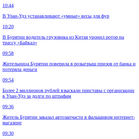
10:44
В Улан-Удэ устанавливают «умные» весы для фур
10:20
В Бурятии водитель грузовика из Китая уронил ротор на
трассу «Байкал»
09:58
Жительница Бурятии поверила в розыгрыш призов от банка и
потеряла деньги
09:54
Более 2 миллионов рублей взыскали приставы с организации
в Улан-Удэ за долги по штрафам
09:36
Житель Бурятии заказал автозапчасти в фальшивом интернет-
магазине
09:30