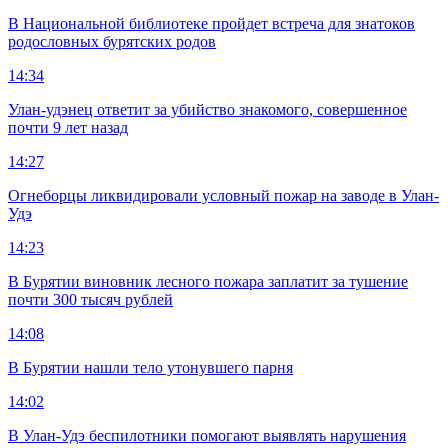
В Национальной библиотеке пройдет встреча для знатоков
родословных бурятских родов
14:34
Улан-удэнец ответит за убийство знакомого, совершенное
почти 9 лет назад
14:27
Огнеборцы ликвидировали условный пожар на заводе в Улан-
Удэ
14:23
В Бурятии виновник лесного пожара заплатит за тушение
почти 300 тысяч рублей
14:08
В Бурятии нашли тело утонувшего парня
14:02
В Улан-Удэ беспилотники помогают выявлять нарушения