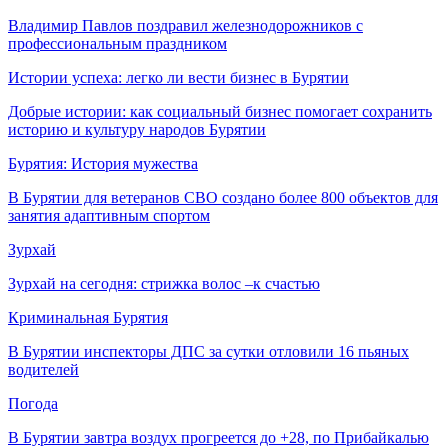
Владимир Павлов поздравил железнодорожников с
профессиональным праздником
Истории успеха: легко ли вести бизнес в Бурятии
Добрые истории: как социальный бизнес помогает сохранить
историю и культуру народов Бурятии
Бурятия: История мужества
В Бурятии для ветеранов СВО создано более 800 объектов для
занятия адаптивным спортом
Зурхай
Зурхай на сегодня: стрижка волос –к счастью
Криминальная Бурятия
В Бурятии инспекторы ДПС за сутки отловили 16 пьяных
водителей
Погода
В Бурятии завтра воздух прогреется до +28, по Прибайкалью