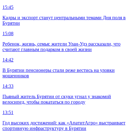
15:45
Кадры и экспорт станут центральными темами Дня поля в
Бурятии
15:08
Ребенок, жизнь, семья: жители Улан-Удэ рассказали, что
считают главным подарком в своей жизни
14:42
В Бурятии пенсионеры стали реже вестись на уловки
мошенников
14:33
Пьяный житель Бурятии от скуки угнал у знакомой
велосипед, чтобы покататься по городу
13:51
Год высоких достижений: как «АпатитАгро» выстраивает
спортивную инфраструктуру в Бурятии