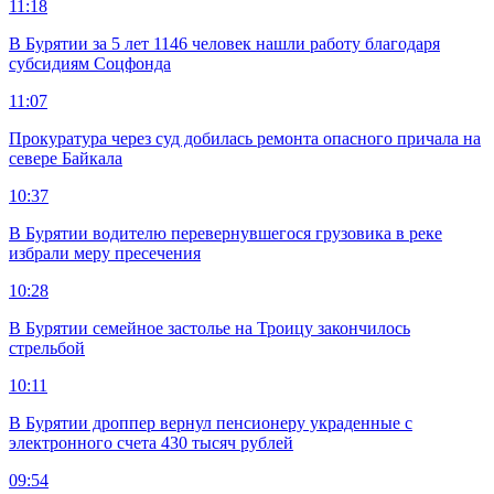
11:18
В Бурятии за 5 лет 1146 человек нашли работу благодаря
субсидиям Соцфонда
11:07
Прокуратура через суд добилась ремонта опасного причала на
севере Байкала
10:37
В Бурятии водителю перевернувшегося грузовика в реке
избрали меру пресечения
10:28
В Бурятии семейное застолье на Троицу закончилось
стрельбой
10:11
В Бурятии дроппер вернул пенсионеру украденные с
электронного счета 430 тысяч рублей
09:54