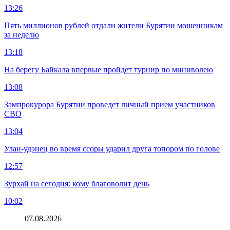
13:26
Пять миллионов рублей отдали жители Бурятии мошенникам
за неделю
13:18
На берегу Байкала впервые пройдет турнир по миниволею
13:08
Зампрокурора Бурятии проведет личный прием участников
СВО
13:04
Улан-удэнец во время ссоры ударил друга топором по голове
12:57
Зурхай на сегодня: кому благоволит день
10:02
07.08.2026