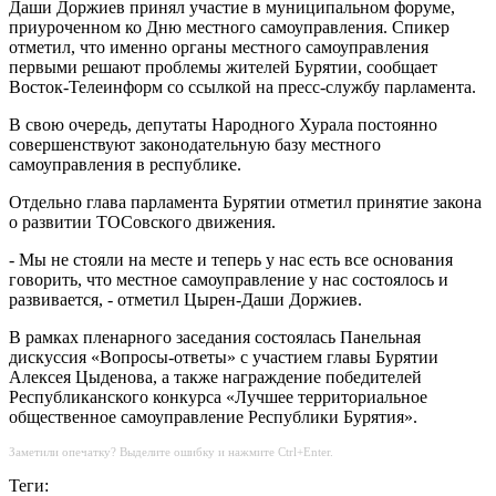
Даши Доржиев принял участие в муниципальном форуме,
приуроченном ко Дню местного самоуправления. Спикер
отметил, что именно органы местного самоуправления
первыми решают проблемы жителей Бурятии, сообщает
Восток-Телеинформ со ссылкой на пресс-службу парламента.
В свою очередь, депутаты Народного Хурала постоянно
совершенствуют законодательную базу местного
самоуправления в республике.
Отдельно глава парламента Бурятии отметил принятие закона
о развитии ТОСовского движения.
- Мы не стояли на месте и теперь у нас есть все основания
говорить, что местное самоуправление у нас состоялось и
развивается, - отметил Цырен-Даши Доржиев.
В рамках пленарного заседания состоялась Панельная
дискуссия «Вопросы-ответы» с участием главы Бурятии
Алексея Цыденова, а также награждение победителей
Республиканского конкурса «Лучшее территориальное
общественное самоуправление Республики Бурятия».
Заметили опечатку? Выделите ошибку и нажмите Ctrl+Enter.
Теги: