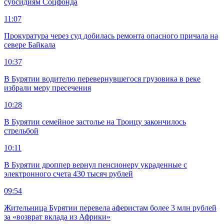
субсидиям Соцфонда
11:07
Прокуратура через суд добилась ремонта опасного причала на
севере Байкала
10:37
В Бурятии водителю перевернувшегося грузовика в реке
избрали меру пресечения
10:28
В Бурятии семейное застолье на Троицу закончилось
стрельбой
10:11
В Бурятии дроппер вернул пенсионеру украденные с
электронного счета 430 тысяч рублей
09:54
Жительница Бурятии перевела аферистам более 3 млн рублей
за «возврат вклада из Африки»