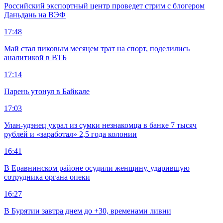
Российский экспортный центр проведет стрим с блогером
Даньдань на ВЭФ
17:48
Май стал пиковым месяцем трат на спорт, поделились
аналитикой в ВТБ
17:14
Парень утонул в Байкале
17:03
Улан-удэнец украл из сумки незнакомца в банке 7 тысяч
рублей и «заработал» 2,5 года колонии
16:41
В Еравнинском районе осудили женщину, ударившую
сотрудника органа опеки
16:27
В Бурятии завтра днем до +30, временами ливни