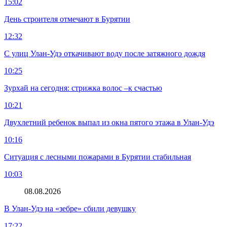
15:02
День строителя отмечают в Бурятии
12:32
С улиц Улан-Удэ откачивают воду после затяжного дождя
10:25
Зурхай на сегодня: стрижка волос –к счастью
10:21
Двухлетний ребенок выпал из окна пятого этажа в Улан-Удэ
10:16
Ситуация с лесными пожарами в Бурятии стабильная
10:03
08.08.2026
В Улан-Удэ на «зебре» сбили девушку
17:22