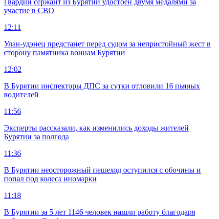
Гвардии сержант из Бурятии удостоен двумя медалями за
участие в СВО
12:11
Улан-удэнец предстанет перед судом за непристойный жест в
сторону памятника воинам Бурятии
12:02
В Бурятии инспекторы ДПС за сутки отловили 16 пьяных
водителей
11:56
Эксперты рассказали, как изменились доходы жителей
Бурятии за полгода
11:36
В Бурятии неосторожный пешеход оступился с обочины и
попал под колеса иномарки
11:18
В Бурятии за 5 лет 1146 человек нашли работу благодаря