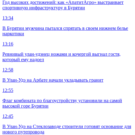
Год высоких достижений: как «АпатитАгро» выстраивает
спортивную инфраструктуру в Бурятии
13:34
В Бурятии мужчина пытался спрятать в своем нижнем белье
наркотики
13:16
Ревнивый улан-удэнец ножами и кочергой выгнал гостя,
который ему надоел
12:58
В Улан-Удэ на Арбате начали укладывать гранит
12:55
Флаг комбината по благоустройству установили на самой
высокой горе Бурятии
12:45
В Улан-Удэ на Стеклозаводе строители готовят основание для
нового путепровода