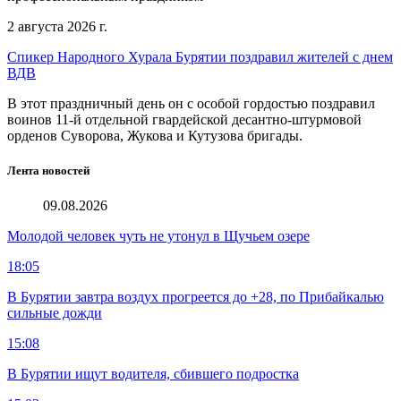
2 августа 2026 г.
Спикер Народного Хурала Бурятии поздравил жителей с днем
ВДВ
В этот праздничный день он с особой гордостью поздравил
воинов 11-й отдельной гвардейской десантно-штурмовой
орденов Суворова, Жукова и Кутузова бригады.
Лента новостей
09.08.2026
Молодой человек чуть не утонул в Щучьем озере
18:05
В Бурятии завтра воздух прогреется до +28, по Прибайкалью
сильные дожди
15:08
В Бурятии ищут водителя, сбившего подростка