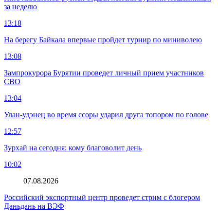
за неделю
13:18
На берегу Байкала впервые пройдет турнир по миниволею
13:08
Зампрокурора Бурятии проведет личный прием участников
СВО
13:04
Улан-удэнец во время ссоры ударил друга топором по голове
12:57
Зурхай на сегодня: кому благоволит день
10:02
07.08.2026
Российский экспортный центр проведет стрим с блогером
Даньдань на ВЭФ