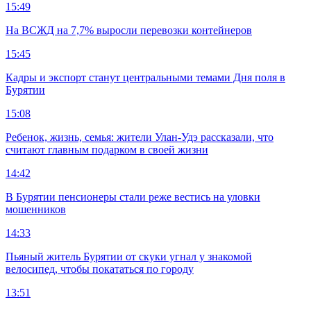
15:49
На ВСЖД на 7,7% выросли перевозки контейнеров
15:45
Кадры и экспорт станут центральными темами Дня поля в
Бурятии
15:08
Ребенок, жизнь, семья: жители Улан-Удэ рассказали, что
считают главным подарком в своей жизни
14:42
В Бурятии пенсионеры стали реже вестись на уловки
мошенников
14:33
Пьяный житель Бурятии от скуки угнал у знакомой
велосипед, чтобы покататься по городу
13:51