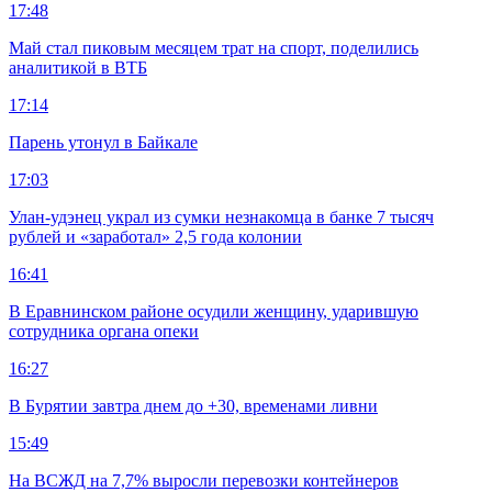
17:48
Май стал пиковым месяцем трат на спорт, поделились
аналитикой в ВТБ
17:14
Парень утонул в Байкале
17:03
Улан-удэнец украл из сумки незнакомца в банке 7 тысяч
рублей и «заработал» 2,5 года колонии
16:41
В Еравнинском районе осудили женщину, ударившую
сотрудника органа опеки
16:27
В Бурятии завтра днем до +30, временами ливни
15:49
На ВСЖД на 7,7% выросли перевозки контейнеров