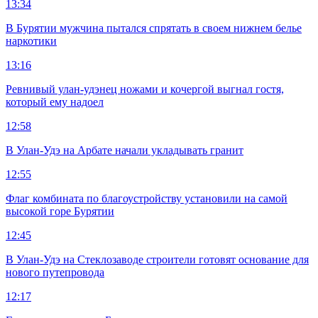
13:34
В Бурятии мужчина пытался спрятать в своем нижнем белье
наркотики
13:16
Ревнивый улан-удэнец ножами и кочергой выгнал гостя,
который ему надоел
12:58
В Улан-Удэ на Арбате начали укладывать гранит
12:55
Флаг комбината по благоустройству установили на самой
высокой горе Бурятии
12:45
В Улан-Удэ на Стеклозаводе строители готовят основание для
нового путепровода
12:17