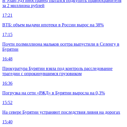
В Улан-Удэ иностранец пытался подкупить правоохранителя
за 2 миллиона рублей
17:21
ВТБ: объем выдачи ипотеки в России вырос на 38%
17:15
Почти полмиллиона мальков осетра выпустили в Селенгу в
Бурятии
16:48
Прокуратура Бурятии взяла под контроль расследование
трагедии с опрокинувшимся грузовиком
16:36
Погрузка на сети «РЖД» в Бурятии выросла на 0,3%
15:52
На севере Бурятии устраняют последствия ливня на дорогах
15:40