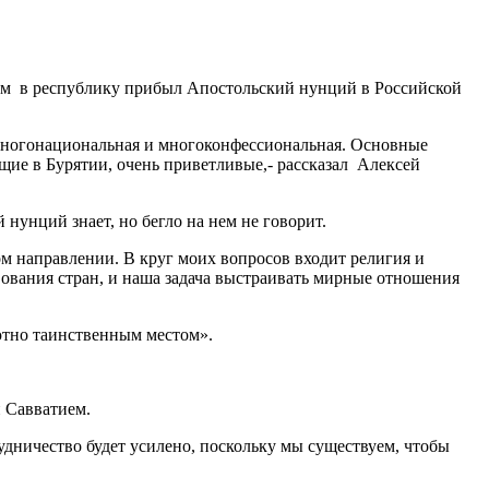
ом
в республику прибыл Апостольский нунций в Российской
я многонациональная и многоконфессиональная. Основные
ущие в Бурятии, очень приветливые,- рассказал
Алексей
нунций знает, но бегло на нем не говорит.
ном направлении. В круг моих вопросов входит религия и
вования стран, и наша задача выстраивать мирные отношения
лютно таинственным местом».
 Савватием.
удничество будет усилено, поскольку мы существуем, чтобы