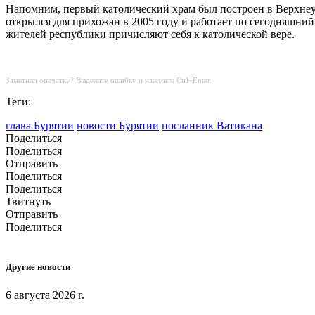
Напомним, первый католический храм был построен в Верхнеу
открылся для прихожан в 2005 году и работает по сегодняшни
жителей республики причисляют себя к католической вере.
Заметили опечатку? Выделите ошибку и нажмите Ctrl+Enter.
Теги:
глава Бурятии
новости Бурятии
посланник Ватикана
Поделиться
Поделиться
Отправить
Поделиться
Поделиться
Твитнуть
Отправить
Поделиться
Другие новости
6 августа 2026 г.