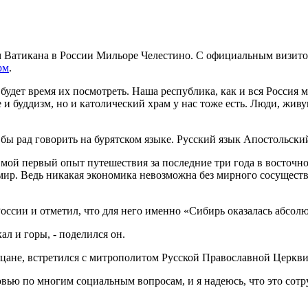
ом Ватикана в России Мильоре Челестино. С официальным визит
рм
.
с будет время их посмотреть. Наша республика, как и вся Росси
 и буддизм, но и католический храм у нас тоже есть. Люди, жив
ы рад говорить на бурятском языке. Русский язык Апостольский 
то мой первый опыт путешествия за последние три года в восточ
 мир. Ведь никакая экономика невозможна без мирного сосущест
России и отметил, что для него именно «Сибирь оказалась абсо
кал и горы, - поделился он.
цане, встретился с митрополитом Русской Православной Церкви
вью по многим социальным вопросам, и я надеюсь, что это сотр