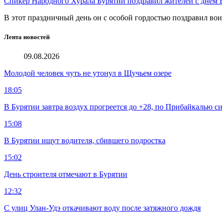
Спикер Народного Хурала Бурятии поздравил жителей с днем
В этот праздничный день он с особой гордостью поздравил во
Лента новостей
09.08.2026
Молодой человек чуть не утонул в Щучьем озере
18:05
В Бурятии завтра воздух прогреется до +28, по Прибайкалью 
15:08
В Бурятии ищут водителя, сбившего подростка
15:02
День строителя отмечают в Бурятии
12:32
С улиц Улан-Удэ откачивают воду после затяжного дождя