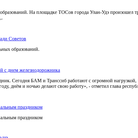
бразований. На площадке ТОСов города Улан-Удэ произошел тр
,.
щади Советов
льных образований.
ей с днем железнодорожника
дник. Сегодня БАМ и Транссиб работают с огромной нагрузкой,
оду, днём и ночью делают свою работу», - отметил глава респуб
нальным праздником
нальным праздником