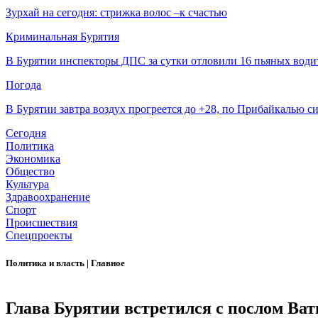
Зурхай на сегодня: стрижка волос –к счастью
Криминальная Бурятия
В Бурятии инспекторы ДПС за сутки отловили 16 пьяных води
Погода
В Бурятии завтра воздух прогреется до +28, по Прибайкалью 
Сегодня
Политика
Экономика
Общество
Культура
Здравоохранение
Спорт
Происшествия
Спецпроекты
Политика и власть
|
Главное
Глава Бурятии встретился с послом Ват