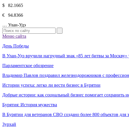
$ 82.1665
€ 94.8366
…
Улан-Удэ
Меню сайта
День Победы
В Улан-Удэ вручили нагрудный знак «85 лет битвы за Москву
Парламентское обозрение
Владимир Павлов поздравил железнодорожников с профессио
Истории успеха: легко ли вести бизнес в Бурятии
Добрые истории: как социальный бизнес помогает сохранить и
Бурятия: История мужества
В Бурятии для ветеранов СВО создано более 800 объектов для
Зурхай