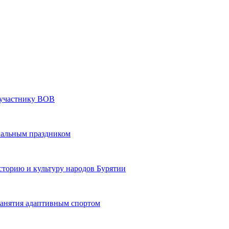
» участнику ВОВ
нальным праздником
сторию и культуру народов Бурятии
 занятия адаптивным спортом