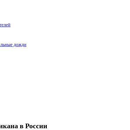
телей
сильные дожди
икана в России