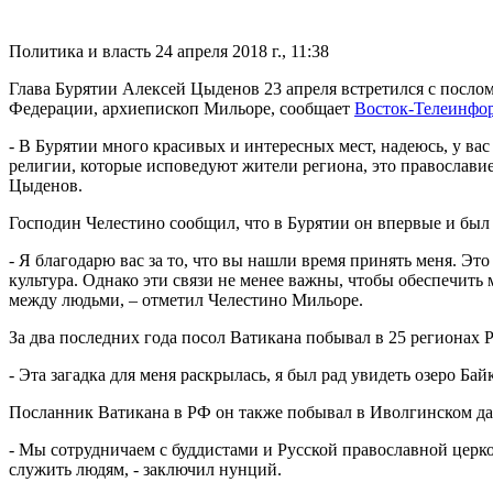
Политика и власть
24 апреля 2018 г., 11:38
Глава Бурятии Алексей Цыденов 23 апреля встретился с посл
Федерации, архиепископ Мильоре, сообщает
Восток-Телеинфо
- В Бурятии много красивых и интересных мест, надеюсь, у ва
религии, которые исповедуют жители региона, это православие
Цыденов.
Господин Челестино сообщил, что в Бурятии он впервые и был б
- Я благодарю вас за то, что вы нашли время принять меня. Э
культура. Однако эти связи не менее важны, чтобы обеспечить
между людьми, – отметил Челестино Мильоре.
За два последних года посол Ватикана побывал в 25 регионах 
- Эта загадка для меня раскрылась, я был рад увидеть озеро Бай
Посланник Ватикана в РФ он также побывал в Иволгинском да
- Мы сотрудничаем с буддистами и Русской православной церко
служить людям, - заключил нунций.