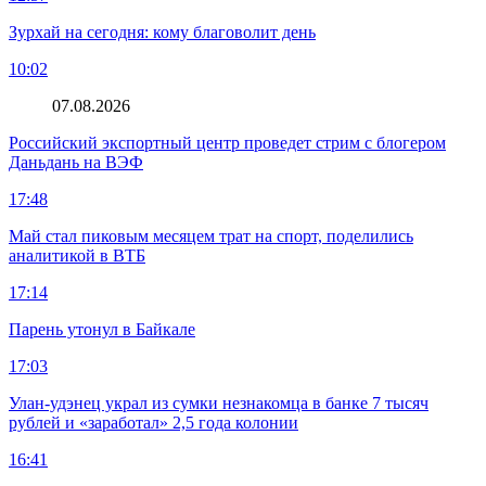
Зурхай на сегодня: кому благоволит день
10:02
07.08.2026
Российский экспортный центр проведет стрим с блогером
Даньдань на ВЭФ
17:48
Май стал пиковым месяцем трат на спорт, поделились
аналитикой в ВТБ
17:14
Парень утонул в Байкале
17:03
Улан-удэнец украл из сумки незнакомца в банке 7 тысяч
рублей и «заработал» 2,5 года колонии
16:41