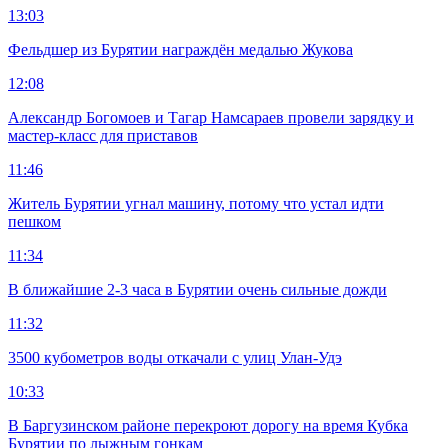
13:03
Фельдшер из Бурятии награждён медалью Жукова
12:08
Александр Богомоев и Тагар Намсараев провели зарядку и
мастер-класс для приставов
11:46
Житель Бурятии угнал машину, потому что устал идти
пешком
11:34
В ближайшие 2-3 часа в Бурятии очень сильные дожди
11:32
3500 кубометров воды откачали с улиц Улан-Удэ
10:33
В Баргузинском районе перекроют дорогу на время Кубка
Бурятии по лыжным гонкам