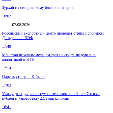
Зурхай на сегодня: кому благоволит день
10:02
07.08.2026
Российский экспортный центр проведет стрим с блогером
Даньдань на ВЭФ
17:48
Май стал пиковым месяцем трат на спорт, поделились
аналитикой в ВТБ
17:14
Парень утонул в Байкале
17:03
Улан-удэнец украл из сумки незнакомца в банке 7 тысяч
рублей и «заработал» 2,5 года колонии
16:41