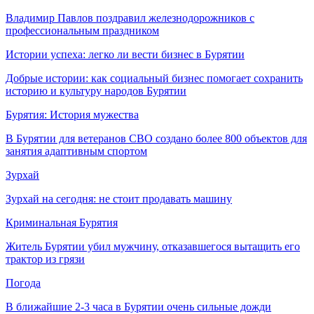
Владимир Павлов поздравил железнодорожников с
профессиональным праздником
Истории успеха: легко ли вести бизнес в Бурятии
Добрые истории: как социальный бизнес помогает сохранить
историю и культуру народов Бурятии
Бурятия: История мужества
В Бурятии для ветеранов СВО создано более 800 объектов для
занятия адаптивным спортом
Зурхай
Зурхай на сегодня: не стоит продавать машину
Криминальная Бурятия
Житель Бурятии убил мужчину, отказавшегося вытащить его
трактор из грязи
Погода
В ближайшие 2-3 часа в Бурятии очень сильные дожди