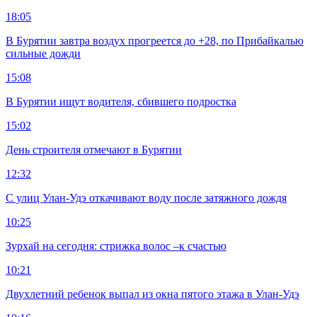
18:05
В Бурятии завтра воздух прогреется до +28, по Прибайкалью
сильные дожди
15:08
В Бурятии ищут водителя, сбившего подростка
15:02
День строителя отмечают в Бурятии
12:32
С улиц Улан-Удэ откачивают воду после затяжного дождя
10:25
Зурхай на сегодня: стрижка волос –к счастью
10:21
Двухлетний ребенок выпал из окна пятого этажа в Улан-Удэ