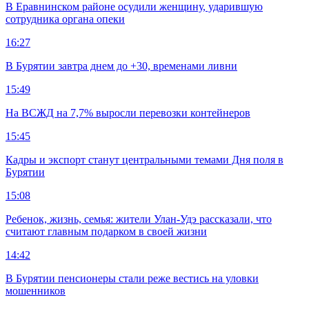
В Еравнинском районе осудили женщину, ударившую
сотрудника органа опеки
16:27
В Бурятии завтра днем до +30, временами ливни
15:49
На ВСЖД на 7,7% выросли перевозки контейнеров
15:45
Кадры и экспорт станут центральными темами Дня поля в
Бурятии
15:08
Ребенок, жизнь, семья: жители Улан-Удэ рассказали, что
считают главным подарком в своей жизни
14:42
В Бурятии пенсионеры стали реже вестись на уловки
мошенников