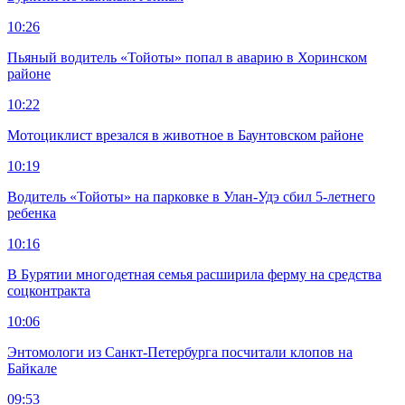
10:26
Пьяный водитель «Тойоты» попал в аварию в Хоринском
районе
10:22
Мотоциклист врезался в животное в Баунтовском районе
10:19
Водитель «Тойоты» на парковке в Улан-Удэ сбил 5-летнего
ребенка
10:16
В Бурятии многодетная семья расширила ферму на средства
соцконтракта
10:06
Энтомологи из Санкт-Петербурга посчитали клопов на
Байкале
09:53