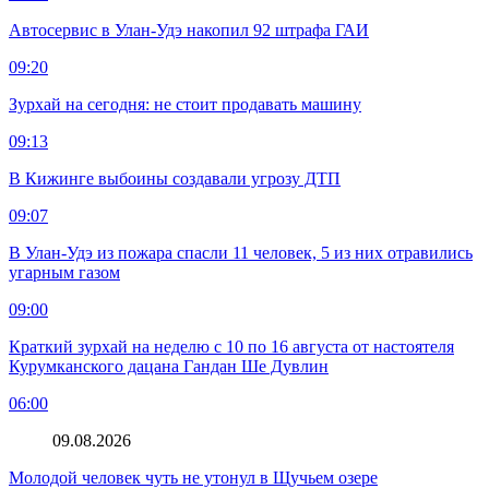
Автосервис в Улан-Удэ накопил 92 штрафа ГАИ
09:20
Зурхай на сегодня: не стоит продавать машину
09:13
В Кижинге выбоины создавали угрозу ДТП
09:07
В Улан-Удэ из пожара спасли 11 человек, 5 из них отравились
угарным газом
09:00
Краткий зурхай на неделю с 10 по 16 августа от настоятеля
Курумканского дацана Гандан Ше Дувлин
06:00
09.08.2026
Молодой человек чуть не утонул в Щучьем озере