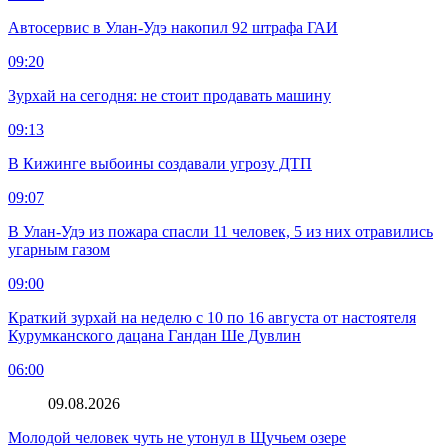
Автосервис в Улан-Удэ накопил 92 штрафа ГАИ
09:20
Зурхай на сегодня: не стоит продавать машину
09:13
В Кижинге выбоины создавали угрозу ДТП
09:07
В Улан-Удэ из пожара спасли 11 человек, 5 из них отравились
угарным газом
09:00
Краткий зурхай на неделю с 10 по 16 августа от настоятеля
Курумканского дацана Гандан Ше Дувлин
06:00
09.08.2026
Молодой человек чуть не утонул в Щучьем озере