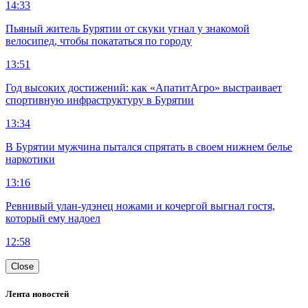
14:33
Пьяный житель Бурятии от скуки угнал у знакомой
велосипед, чтобы покататься по городу
13:51
Год высоких достижений: как «АпатитАгро» выстраивает
спортивную инфраструктуру в Бурятии
13:34
В Бурятии мужчина пытался спрятать в своем нижнем белье
наркотики
13:16
Ревнивый улан-удэнец ножами и кочергой выгнал гостя,
который ему надоел
12:58
Close
Лента новостей