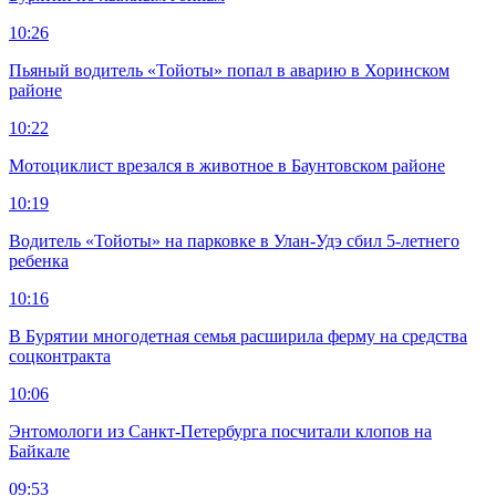
10:26
Пьяный водитель «Тойоты» попал в аварию в Хоринском
районе
10:22
Мотоциклист врезался в животное в Баунтовском районе
10:19
Водитель «Тойоты» на парковке в Улан-Удэ сбил 5-летнего
ребенка
10:16
В Бурятии многодетная семья расширила ферму на средства
соцконтракта
10:06
Энтомологи из Санкт-Петербурга посчитали клопов на
Байкале
09:53