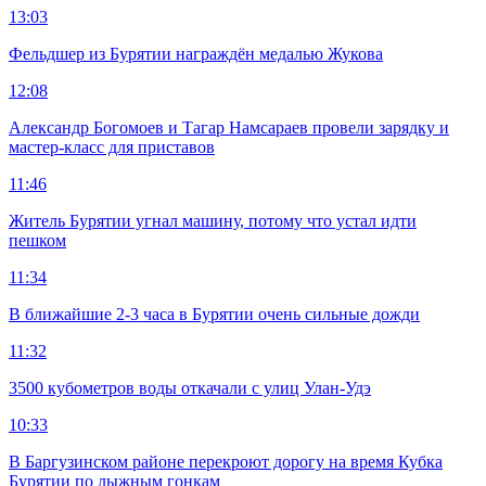
13:03
Фельдшер из Бурятии награждён медалью Жукова
12:08
Александр Богомоев и Тагар Намсараев провели зарядку и
мастер-класс для приставов
11:46
Житель Бурятии угнал машину, потому что устал идти
пешком
11:34
В ближайшие 2-3 часа в Бурятии очень сильные дожди
11:32
3500 кубометров воды откачали с улиц Улан-Удэ
10:33
В Баргузинском районе перекроют дорогу на время Кубка
Бурятии по лыжным гонкам