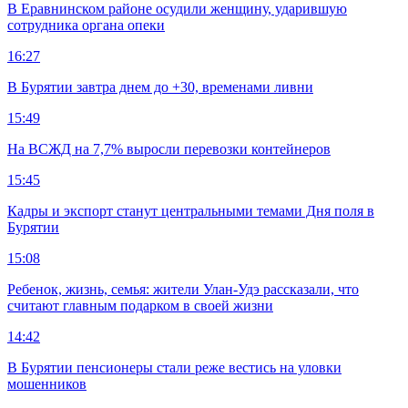
В Еравнинском районе осудили женщину, ударившую
сотрудника органа опеки
16:27
В Бурятии завтра днем до +30, временами ливни
15:49
На ВСЖД на 7,7% выросли перевозки контейнеров
15:45
Кадры и экспорт станут центральными темами Дня поля в
Бурятии
15:08
Ребенок, жизнь, семья: жители Улан-Удэ рассказали, что
считают главным подарком в своей жизни
14:42
В Бурятии пенсионеры стали реже вестись на уловки
мошенников