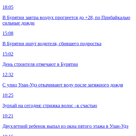
18:05
В Бурятии завтра воздух прогреется до +28, по Прибайкалью
сильные дожди
15:08
В Бурятии ищут водителя, сбившего подростка
15:02
День строителя отмечают в Бурятии
12:32
С улиц Улан-Удэ откачивают воду после затяжного дождя
10:25
Зурхай на сегодня: стрижка волос –к счастью
10:21
Двухлетний ребенок выпал из окна пятого этажа в Улан-Удэ