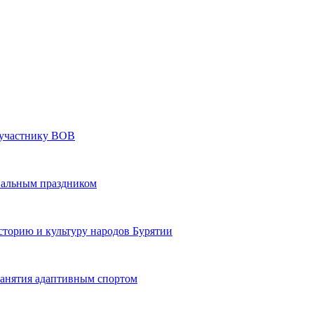
» участнику ВОВ
нальным праздником
сторию и культуру народов Бурятии
 занятия адаптивным спортом