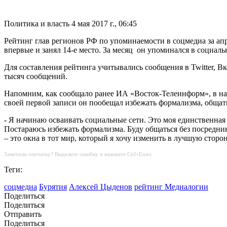
Политика и власть
4 мая 2017 г., 06:45
Рейтинг глав регионов РФ по упоминаемости в соцмедиа за а
впервые и занял 14-е место. За месяц он упоминался в социальн
Для составления рейтинга учитывались сообщения в Twitter, Вк
тысяч сообщений.
Напомним, как сообщало ранее ИА «Восток-Телеинформ», в на
своей первой записи он пообещал избежать формализма, общат
- Я начинаю осваивать социальные сети. Это моя единственная 
Постараюсь избежать формализма. Буду общаться без посреднико
– это окна в тот мир, который я хочу изменить в лучшую стор
Заметили опечатку? Выделите ошибку и нажмите Ctrl+Enter.
Теги:
соцмедиа
Бурятия
Алексей Цыденов
рейтинг Медиалогии
Поделиться
Поделиться
Отправить
Поделиться