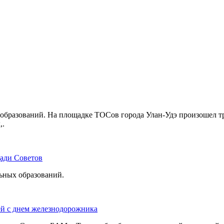
бразований. На площадке ТОСов города Улан-Удэ произошел тр
,.
щади Советов
льных образований.
ей с днем железнодорожника