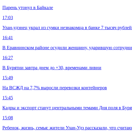
Парень утонул в Байкале
17:03
Улан-удэнец украл из сумки незнакомца в банке 7 тысяч рублей
16:41
В Еравнинском районе осудили женщину, ударившую сотрудни
16:27
В Бурятии завтра днем до +30, временами ливни
15:49
На ВСЖД на 7,7% выросли перевозки контейнеров
15:45
Кадры и экспорт станут центральными темами Дня поля в Бур
15:08
Ребенок, жизнь, семья: жители Улан-Удэ рассказали, что счита