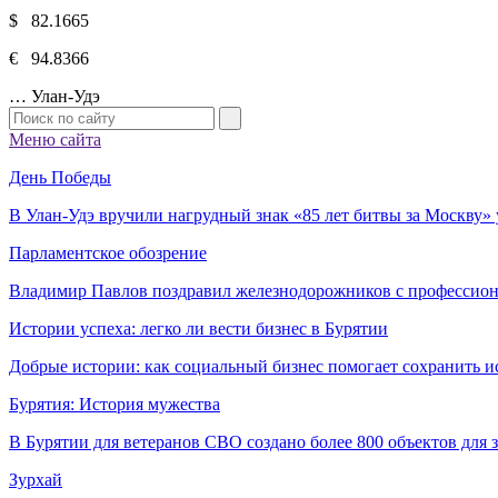
$ 82.1665
€ 94.8366
…
Улан-Удэ
Меню сайта
День Победы
В Улан-Удэ вручили нагрудный знак «85 лет битвы за Москву
Парламентское обозрение
Владимир Павлов поздравил железнодорожников с профессио
Истории успеха: легко ли вести бизнес в Бурятии
Добрые истории: как социальный бизнес помогает сохранить и
Бурятия: История мужества
В Бурятии для ветеранов СВО создано более 800 объектов для
Зурхай