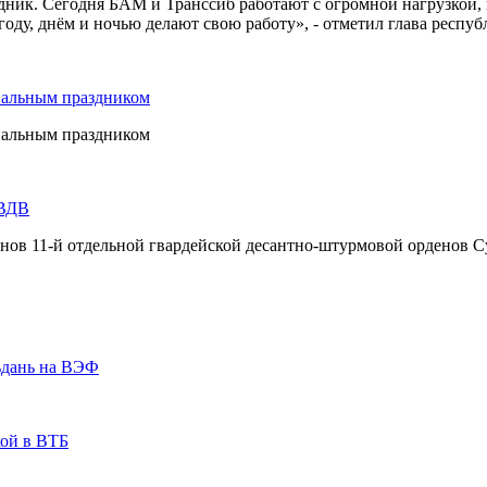
дник. Сегодня БАМ и Транссиб работают с огромной нагрузкой,
оду, днём и ночью делают свою работу», - отметил глава респуб
нальным праздником
нальным праздником
 ВДВ
инов 11-й отдельной гвардейской десантно-штурмовой орденов С
ьдань на ВЭФ
кой в ВТБ