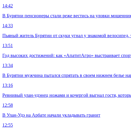
14:42
В Бурятии пенсионеры стали реже вестись на уловки мошенни
14:33
Пьяный житель Бурятии от скуки угнал у знакомой велосипед, 
13:51
Год высоких достижений: как «АпатитАгро» выстраивает спо
13:34
В Бурятии мужчина пытался спрятать в своем нижнем белье на
13:16
Ревнивый улан-удэнец ножами и кочергой выгнал гостя, котор
12:58
В Улан-Удэ на Арбате начали укладывать гранит
12:55