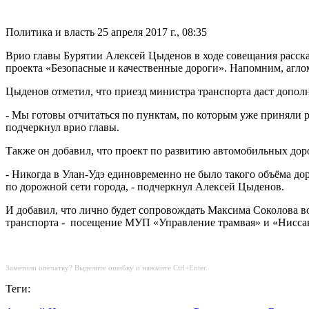
Политика и власть
25 апреля 2017 г., 08:35
Врио главы Бурятии Алексей Цыденов в ходе совещания рассказ
проекта «Безопасные и качественные дороги». Напомним, аглом
Цыденов отметил, что приезд министра транспорта даст допо
- Мы готовы отчитаться по пунктам, по которым уже приняли реш
подчеркнул врио главы.
Также он добавил, что проект по развитию автомобильных дор
- Никогда в Улан-Удэ единовременно не было такого объёма до
по дорожной сети города, - подчеркнул Алексей Цыденов.
И добавил, что лично будет сопровождать Максима Соколова в
транспорта - посещение МУП «Управление трамвая» и «Ниссан-
Заметили опечатку? Выделите ошибку и нажмите Ctrl+Enter.
Теги: