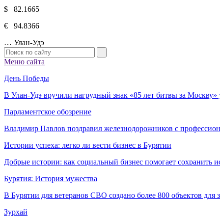
$ 82.1665
€ 94.8366
…
Улан-Удэ
Меню сайта
День Победы
В Улан-Удэ вручили нагрудный знак «85 лет битвы за Москву
Парламентское обозрение
Владимир Павлов поздравил железнодорожников с профессио
Истории успеха: легко ли вести бизнес в Бурятии
Добрые истории: как социальный бизнес помогает сохранить и
Бурятия: История мужества
В Бурятии для ветеранов СВО создано более 800 объектов для
Зурхай