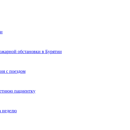
ии
ожарной обстановки в Бурятии
ия с поездом
летнюю пациентку
а неделю