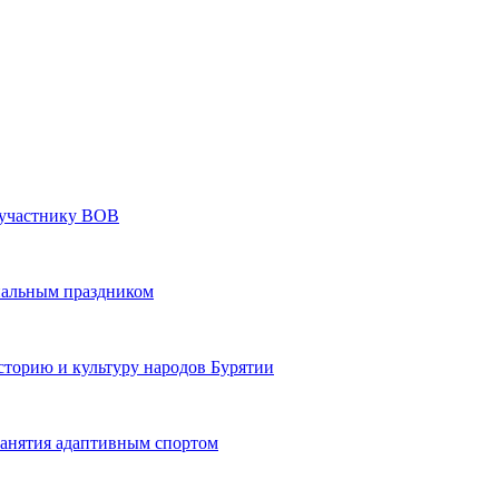
» участнику ВОВ
нальным праздником
сторию и культуру народов Бурятии
 занятия адаптивным спортом