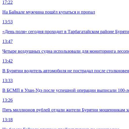
17:22
На Байкале мужчина пошёл купаться и пропал
13:53
«День поля» сегодня проходит в Тарбагатайском районе Бурят
13:47
Четыре воздушных судна использовали для мониторинга лесоп
13:42
В Бурятии водитель автомобиля не пострадал после столкновен
13:33
В БСМП в Улан-Удэ после успешной операции выписали 100-
13:26
Пять миллионов рублей отдали жители Бурятии мошенникам з
13:18