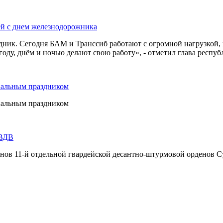
ей с днем железнодорожника
дник. Сегодня БАМ и Транссиб работают с огромной нагрузкой,
оду, днём и ночью делают свою работу», - отметил глава респуб
нальным праздником
нальным праздником
 ВДВ
инов 11-й отдельной гвардейской десантно-штурмовой орденов С