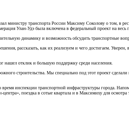
ал министру транспорта России Максиму Соколову о том, в респ
ерация Улан-Удэ была включена в федеральный проект на весь п
лнительную динамику и возможность обсудить транспортные воп
ения, рассказать, как их реализуем и чего достигаем. Уверен, в
ог нашел отклик и большую поддержку среди населения.
рожного строительства. Мы специально под этот проект сделали
о время инспекции транспортной инфраструктуры города. Напом
центра», поездка в сотые квартала и в Максимиху для осмотра 