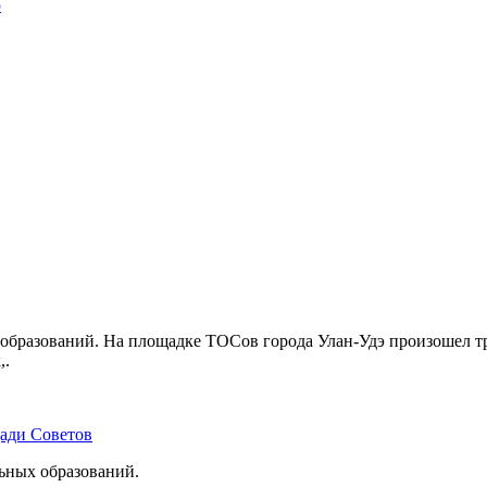
ю
бразований. На площадке ТОСов города Улан-Удэ произошел тр
,.
щади Советов
льных образований.