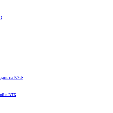
ВО
ьдань на ВЭФ
кой в ВТБ