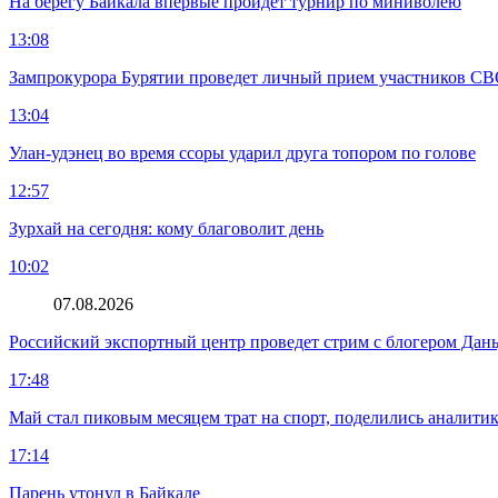
На берегу Байкала впервые пройдет турнир по миниволею
13:08
Зампрокурора Бурятии проведет личный прием участников С
13:04
Улан-удэнец во время ссоры ударил друга топором по голове
12:57
Зурхай на сегодня: кому благоволит день
10:02
07.08.2026
Российский экспортный центр проведет стрим с блогером Дан
17:48
Май стал пиковым месяцем трат на спорт, поделились аналити
17:14
Парень утонул в Байкале