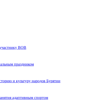
» участнику ВОВ
нальным праздником
сторию и культуру народов Бурятии
 занятия адаптивным спортом