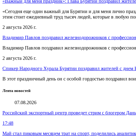
«Важный для меня праздник»: Глава Бурятии поздравил жител
«Сегодня еще один важный для Бурятии и для меня лично праз
этим стоит ежедневный труд тысяч людей, которые в любую пог
2 августа 2026 г.
Владимир Павлов поздравил железнодорожников с профессио
Владимир Павлов поздравил железнодорожников с профессио
2 августа 2026 г.
Спикер Народного Хурала Бурятии поздравил жителей с днем
В этот праздничный день он с особой гордостью поздравил во
Лента новостей
07.08.2026
Российский экспортный центр проведет стрим с блогером Дан
17:48
Май стал пиковым месяцем трат на спорт, поделились аналити