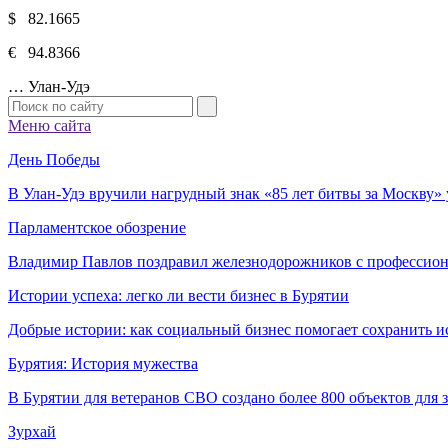
$ 82.1665
€ 94.8366
…
Улан-Удэ
Меню сайта
День Победы
В Улан-Удэ вручили нагрудный знак «85 лет битвы за Москву
Парламентское обозрение
Владимир Павлов поздравил железнодорожников с профессио
Истории успеха: легко ли вести бизнес в Бурятии
Добрые истории: как социальный бизнес помогает сохранить и
Бурятия: История мужества
В Бурятии для ветеранов СВО создано более 800 объектов для
Зурхай