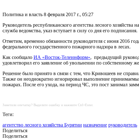
Политика и власть
8 февраля 2017 г., 05:27
Руководитель республиканского агентства лесного хозяйства н
служба ведомства, указ вступает в силу со дня его подписания.
Отметим, временно обязанности руководителя с июня 2016 год
федерального государственного пожарного надзора в лесах.
Как сообщало
ИА «Восток-Телеинформ»
, предыдущий руковод
удовлетворил его заявление об увольнении по собственному ж
Решение было принято в связи с тем, что Кривошеев не справи
Также он неоднократно игнорировал выполнение принимаемых
пожарах. После его ухода, на период ЧС, это пост занимал з
Заметили опечатку? Выделите ошибку и нажмите Ctrl+Enter.
Теги:
агентство лесного хозяйства Бурятии
назначение
руководитель
Поделиться
Поделиться