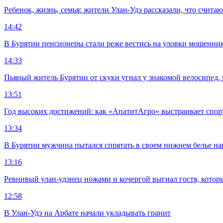
Ребенок, жизнь, семья: жители Улан-Удэ рассказали, что счита
14:42
В Бурятии пенсионеры стали реже вестись на уловки мошенни
14:33
Пьяный житель Бурятии от скуки угнал у знакомой велосипед, 
13:51
Год высоких достижений: как «АпатитАгро» выстраивает спо
13:34
В Бурятии мужчина пытался спрятать в своем нижнем белье на
13:16
Ревнивый улан-удэнец ножами и кочергой выгнал гостя, котор
12:58
В Улан-Удэ на Арбате начали укладывать гранит