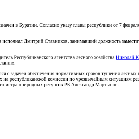
азначен в Бурятии. Согласно указу главы республики от 7 февра
а исполнял Дмитрий Ставников, занимавший должность заместит
итель Республиканского агентства лесного хозяйства
Николай К
еланию.
лся с задачей обеспечения нормативных сроков тушения лесных 
 на республиканской комиссии по чрезвычайным ситуациям ре
амминистра природных ресурсов РБ Александр Мартынов.