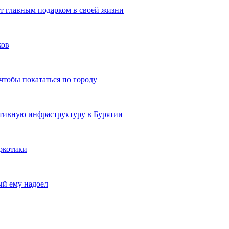
ют главным подарком в своей жизни
ков
чтобы покататься по городу
ртивную инфраструктуру в Бурятии
ркотики
ый ему надоел