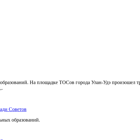
бразований. На площадке ТОСов города Улан-Удэ произошел тр
,.
щади Советов
льных образований.