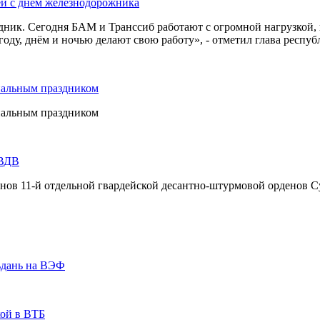
ей с днем железнодорожника
дник. Сегодня БАМ и Транссиб работают с огромной нагрузкой,
оду, днём и ночью делают свою работу», - отметил глава респуб
нальным праздником
нальным праздником
 ВДВ
инов 11-й отдельной гвардейской десантно-штурмовой орденов С
ьдань на ВЭФ
кой в ВТБ