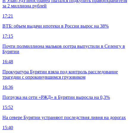
В Улан-Удэ иностранец пытался подкупить правоохранителя
за 2 миллиона рублей
17:21
ВТБ: объем выдачи ипотеки в России вырос на 38%
17:15
Почти полмиллиона мальков осетра выпустили в Селенгу в
Бурятии
16:48
Прокуратура Бурятии взяла под контроль расследование
трагедии с опрокинувшимся грузовиком
16:36
Погрузка на сети «РЖД» в Бурятии выросла на 0,3%
15:52
На севере Бурятии устраняют последствия ливня на дорогах
15:40