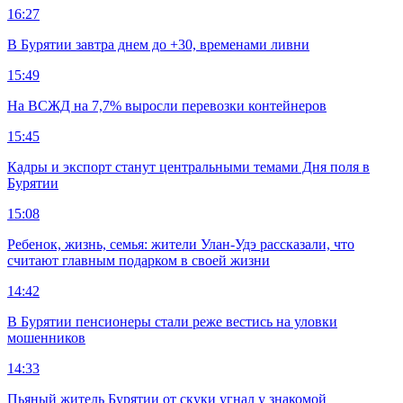
16:27
В Бурятии завтра днем до +30, временами ливни
15:49
На ВСЖД на 7,7% выросли перевозки контейнеров
15:45
Кадры и экспорт станут центральными темами Дня поля в
Бурятии
15:08
Ребенок, жизнь, семья: жители Улан-Удэ рассказали, что
считают главным подарком в своей жизни
14:42
В Бурятии пенсионеры стали реже вестись на уловки
мошенников
14:33
Пьяный житель Бурятии от скуки угнал у знакомой