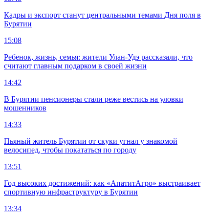
Кадры и экспорт станут центральными темами Дня поля в
Бурятии
15:08
Ребенок, жизнь, семья: жители Улан-Удэ рассказали, что
считают главным подарком в своей жизни
14:42
В Бурятии пенсионеры стали реже вестись на уловки
мошенников
14:33
Пьяный житель Бурятии от скуки угнал у знакомой
велосипед, чтобы покататься по городу
13:51
Год высоких достижений: как «АпатитАгро» выстраивает
спортивную инфраструктуру в Бурятии
13:34