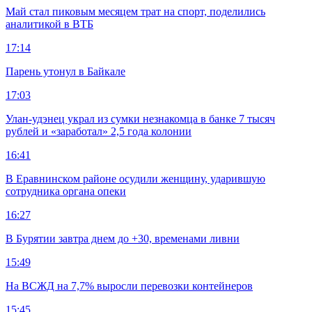
Май стал пиковым месяцем трат на спорт, поделились
аналитикой в ВТБ
17:14
Парень утонул в Байкале
17:03
Улан-удэнец украл из сумки незнакомца в банке 7 тысяч
рублей и «заработал» 2,5 года колонии
16:41
В Еравнинском районе осудили женщину, ударившую
сотрудника органа опеки
16:27
В Бурятии завтра днем до +30, временами ливни
15:49
На ВСЖД на 7,7% выросли перевозки контейнеров
15:45