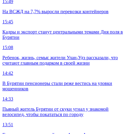
15:49
На ВСЖД на 7,7% выросли перевозки контейнеров
15:45
Кадры и экспорт станут центральными темами Дня поля в
Бурятии
15:08
Ребенок, жизнь, семья: жители Улан-Удэ рассказали, что
считают главным подарком в своей жизни
14:42
В Бурятии пенсионеры стали реже вестись на уловки
мошенников
14:33
Пьяный житель Бурятии от скуки угнал у знакомой
велосипед, чтобы покататься по городу
13:51