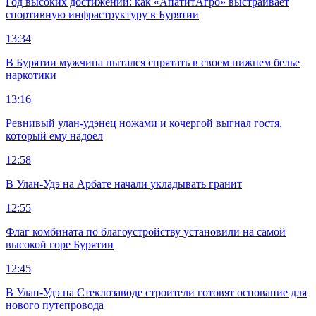
Год высоких достижений: как «АпатитАгро» выстраивает
спортивную инфраструктуру в Бурятии
13:34
В Бурятии мужчина пытался спрятать в своем нижнем белье
наркотики
13:16
Ревнивый улан-удэнец ножами и кочергой выгнал гостя,
который ему надоел
12:58
В Улан-Удэ на Арбате начали укладывать гранит
12:55
Флаг комбината по благоустройству установили на самой
высокой горе Бурятии
12:45
В Улан-Удэ на Стеклозаводе строители готовят основание для
нового путепровода