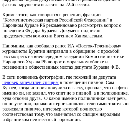
фактах нарушения огласить на 22-й сессии.
Кроме этого, как говорится в решении, фракции
"Коммунистическая партия Российской Федерации" в
Народном Хурале РБ рекомендовано рассмотреть вопрос о
поведении Федора Бураева. Документ подписан
председателем комиссии Евгением Ханхалаевым.
Напомним, как сообщало ранее ИА «Восток-Телеинформ»,
журналисты Бурятии направили в обращение с просьбой
рассмотреть на внеочередном заседании Комиссии по этике
Народного Хурала РБ вопрос о моральном облике и
поведении в общественных местах депутата Бураева Ф.В.
В сети появились фотографии, где похожий на депутата
человек запечатлен спящим
в помещении пивной. Сам
Бураев, когда история получила огласку, признал, что на фото
именно он, но заявил, что спит не в пивной, а в поликлинике,
куда отвозил друга. О какой именно поликлинике идет речь,
он не уточнил, однако интернет-пользователи самостоятельно
разыскали пивную, интерьер которой полностью
соответствовал тому, что запечатлел со спящим народным
избранником неизвестный горожанин.