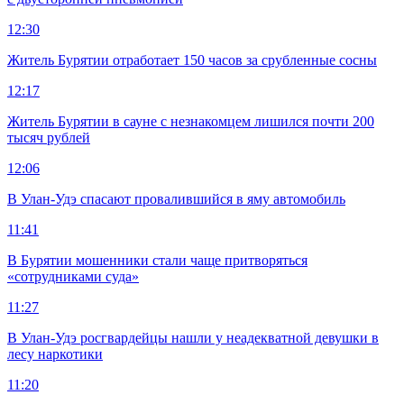
12:30
Житель Бурятии отработает 150 часов за срубленные сосны
12:17
Житель Бурятии в сауне с незнакомцем лишился почти 200
тысяч рублей
12:06
В Улан-Удэ спасают провалившийся в яму автомобиль
11:41
В Бурятии мошенники стали чаще притворяться
«сотрудниками суда»
11:27
В Улан-Удэ росгвардейцы нашли у неадекватной девушки в
лесу наркотики
11:20