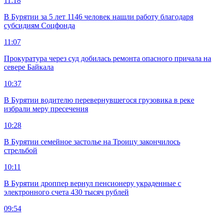
11:18
В Бурятии за 5 лет 1146 человек нашли работу благодаря
субсидиям Соцфонда
11:07
Прокуратура через суд добилась ремонта опасного причала на
севере Байкала
10:37
В Бурятии водителю перевернувшегося грузовика в реке
избрали меру пресечения
10:28
В Бурятии семейное застолье на Троицу закончилось
стрельбой
10:11
В Бурятии дроппер вернул пенсионеру украденные с
электронного счета 430 тысяч рублей
09:54