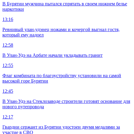
В Бурятии мужчина пытался спрятать в своем нижнем белье
наркотики
13:16
Ревнивый улан-удэнец ножами и кочергой выгнал гостя,
который ему надоел
12:58
В Улан-Удэ на Арбате начали укладывать гранит
12:55
Флаг комбината по благоустройству установили на самой
высокой горе Бурятии
12:45
В Улан-Удэ на Стеклозаводе строители готовят основание для
нового путепровода
12:17
Гвардии сержант из Бурятии удостоен двумя медалями за
участие в СВО