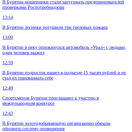
В Бурятии мошенники стали запугивать предпринимателей
проверками Роспотребнадзора
13:14
В Бурятии лесники потушили три грозовых пожара
13:09
В Бурятии в реку опрокинулся автомобиль «Урал» с людьми,
один человек выжил
12:59
В Бурятии подросток нашел в подъезде 15 тысяч рублей и не
стал их присваивать себе
12:49
Спортсменов Бурятии приглашают к участию в
международном конкурсе
12:43
В Бурятии золотодобывающую организацию обязали
обновить систему оповещения