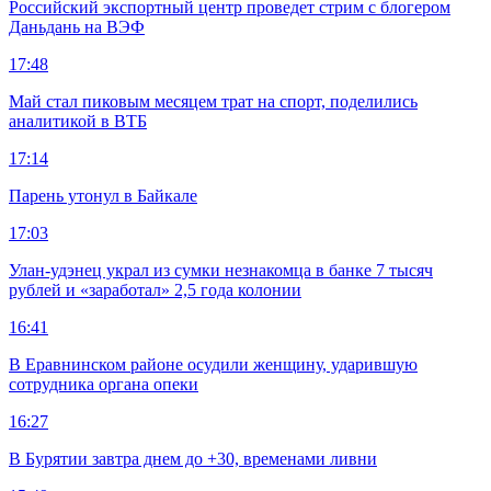
Российский экспортный центр проведет стрим с блогером
Даньдань на ВЭФ
17:48
Май стал пиковым месяцем трат на спорт, поделились
аналитикой в ВТБ
17:14
Парень утонул в Байкале
17:03
Улан-удэнец украл из сумки незнакомца в банке 7 тысяч
рублей и «заработал» 2,5 года колонии
16:41
В Еравнинском районе осудили женщину, ударившую
сотрудника органа опеки
16:27
В Бурятии завтра днем до +30, временами ливни