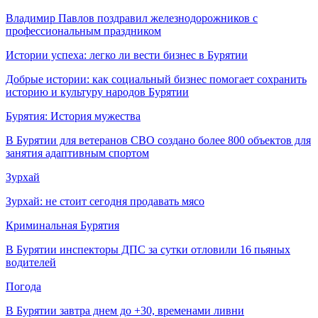
Владимир Павлов поздравил железнодорожников с
профессиональным праздником
Истории успеха: легко ли вести бизнес в Бурятии
Добрые истории: как социальный бизнес помогает сохранить
историю и культуру народов Бурятии
Бурятия: История мужества
В Бурятии для ветеранов СВО создано более 800 объектов для
занятия адаптивным спортом
Зурхай
Зурхай: не стоит сегодня продавать мясо
Криминальная Бурятия
В Бурятии инспекторы ДПС за сутки отловили 16 пьяных
водителей
Погода
В Бурятии завтра днем до +30, временами ливни