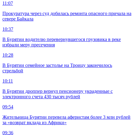
11:07
Прокуратура через суд добилась ремонта опасного причала на
севере Байкала
10:37
В Бурятии водителю перевернувшегося грузовика в реке
избрали меру пресечения
10:28
В Бурятии семейное застолье на Троицу закончилось
стрельбой
10:11
В Бурятии дроппер вернул пенсионеру украденные с
электронного счета 430 тысяч рублей
09:54
Жительница Бурятии перевела аферистам более 3 млн рублей
за «возврат вклада из Африки»
09:36