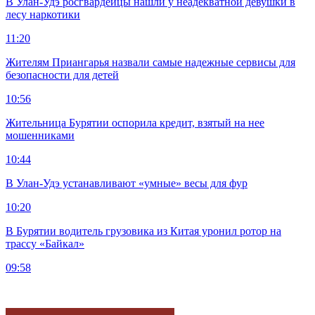
В Улан-Удэ росгвардейцы нашли у неадекватной девушки в
лесу наркотики
11:20
Жителям Приангарья назвали самые надежные сервисы для
безопасности для детей
10:56
Жительница Бурятии оспорила кредит, взятый на нее
мошенниками
10:44
В Улан-Удэ устанавливают «умные» весы для фур
10:20
В Бурятии водитель грузовика из Китая уронил ротор на
трассу «Байкал»
09:58