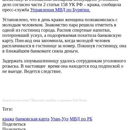
дело согласно части 2 статьи 158 УК РФ – кража, сообщила
пресс-служба
Управления МВД по Бурятии.
Установлено, что в день кражи женщина познакомилась с
молодым человеком. Знакомство пара решила отметить в
одной из гостиниц города. Распив спиртные напитки,
потерпевший уснул, а подозреваемая похитила банковскую
карту. Пин-код она запомнила, когда молодой человек
расплачивался в гостинице за номер. Покинув гостиницу, она
в ближайшем банкомате сняла деньги.
Задержать злоумышленницу удалось сотрудникам уголовного
розыска. В настоящее время она находится под подпиской о
не выезде. Ведется следствие.
Заметили опечатку? Выделите ошибку и нажмите Ctrl+Enter.
Теги:
кража
банковская карта
Улан-Удэ
МВД по РБ
Поделиться
Поделиться