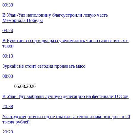
09:30
В Улан-Удэ наполовину благоустроили левую часть
Мемориала Победы
09:24
В Бурятии за год в два раза увеличилось число самозанятых в
такси
09:13
Зурхай: не стоит сегодня продавать мясо
08:03
05.08.2026
В Улан-Удэ выбрали лучшую делегацию на фестивале ТОСов
20:38
Улан-удэнец почти год не платил за тепло и накопил долг в 20
тысяч рублей
20:20