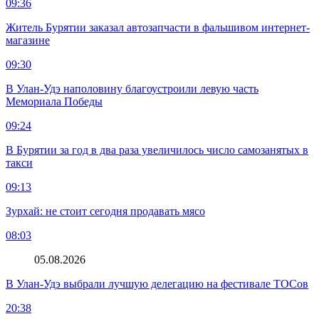
09:36
Житель Бурятии заказал автозапчасти в фальшивом интернет-
магазине
09:30
В Улан-Удэ наполовину благоустроили левую часть
Мемориала Победы
09:24
В Бурятии за год в два раза увеличилось число самозанятых в
такси
09:13
Зурхай: не стоит сегодня продавать мясо
08:03
05.08.2026
В Улан-Удэ выбрали лучшую делегацию на фестивале ТОСов
20:38