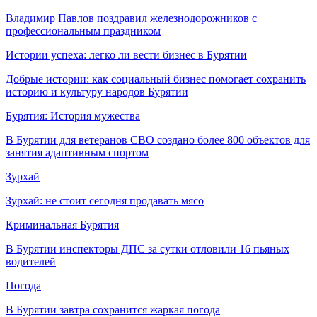
Владимир Павлов поздравил железнодорожников с
профессиональным праздником
Истории успеха: легко ли вести бизнес в Бурятии
Добрые истории: как социальный бизнес помогает сохранить
историю и культуру народов Бурятии
Бурятия: История мужества
В Бурятии для ветеранов СВО создано более 800 объектов для
занятия адаптивным спортом
Зурхай
Зурхай: не стоит сегодня продавать мясо
Криминальная Бурятия
В Бурятии инспекторы ДПС за сутки отловили 16 пьяных
водителей
Погода
В Бурятии завтра сохранится жаркая погода