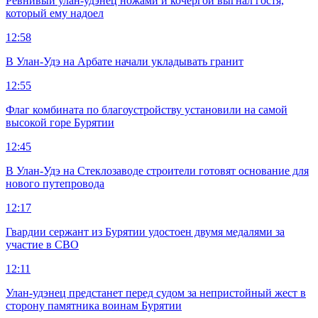
Ревнивый улан-удэнец ножами и кочергой выгнал гостя,
который ему надоел
12:58
В Улан-Удэ на Арбате начали укладывать гранит
12:55
Флаг комбината по благоустройству установили на самой
высокой горе Бурятии
12:45
В Улан-Удэ на Стеклозаводе строители готовят основание для
нового путепровода
12:17
Гвардии сержант из Бурятии удостоен двумя медалями за
участие в СВО
12:11
Улан-удэнец предстанет перед судом за непристойный жест в
сторону памятника воинам Бурятии