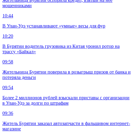
Жительница Бурятии оспорила кредит, взятый на нее
мошенниками
10:44
В Улан-Удэ устанавливают «умные» весы для фур
10:20
В Бурятии водитель грузовика из Китая уронил ротор на
трассу «Байкал»
09:58
Жительница Бурятии поверила в розыгрыш призов от банка и
потеряла деньги
09:54
Более 2 миллионов рублей взыскали приставы с организации
в Улан-Удэ за долги по штрафам
09:36
Житель Бурятии заказал автозапчасти в фальшивом интернет-
магазине