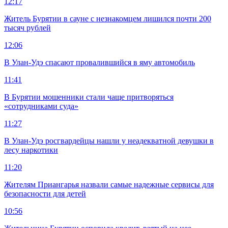
12:17
Житель Бурятии в сауне с незнакомцем лишился почти 200
тысяч рублей
12:06
В Улан-Удэ спасают провалившийся в яму автомобиль
11:41
В Бурятии мошенники стали чаще притворяться
«сотрудниками суда»
11:27
В Улан-Удэ росгвардейцы нашли у неадекватной девушки в
лесу наркотики
11:20
Жителям Приангарья назвали самые надежные сервисы для
безопасности для детей
10:56