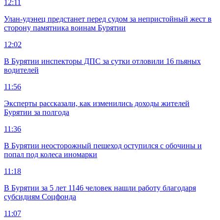
12:11
Улан-удэнец предстанет перед судом за непристойный жест в
сторону памятника воинам Бурятии
12:02
В Бурятии инспекторы ДПС за сутки отловили 16 пьяных
водителей
11:56
Эксперты рассказали, как изменились доходы жителей
Бурятии за полгода
11:36
В Бурятии неосторожный пешеход оступился с обочины и
попал под колеса иномарки
11:18
В Бурятии за 5 лет 1146 человек нашли работу благодаря
субсидиям Соцфонда
11:07