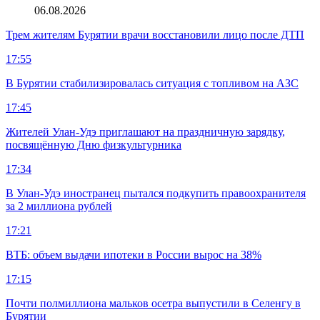
06.08.2026
Трем жителям Бурятии врачи восстановили лицо после ДТП
17:55
В Бурятии стабилизировалась ситуация с топливом на АЗС
17:45
Жителей Улан-Удэ приглашают на праздничную зарядку,
посвящённую Дню физкультурника
17:34
В Улан-Удэ иностранец пытался подкупить правоохранителя
за 2 миллиона рублей
17:21
ВТБ: объем выдачи ипотеки в России вырос на 38%
17:15
Почти полмиллиона мальков осетра выпустили в Селенгу в
Бурятии