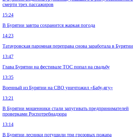
смерти трех пассажиров
15:24
В Бурятии завтра сохранится жаркая погода
14:23
Татауровская паромная переправа снова заработала в Бурятии
13:47
Глава Бурятии на фестивале ТОС попал на свадьбу
13:35
Военный из Бурятии на СВО уничтожил «Бабу-ягу»
13:21
В Бурятии мошенники стали запугивать предпринимателей
проверками Роспотребнадзора
13:14
В Бурятии лесники потушили три грозовых пожара