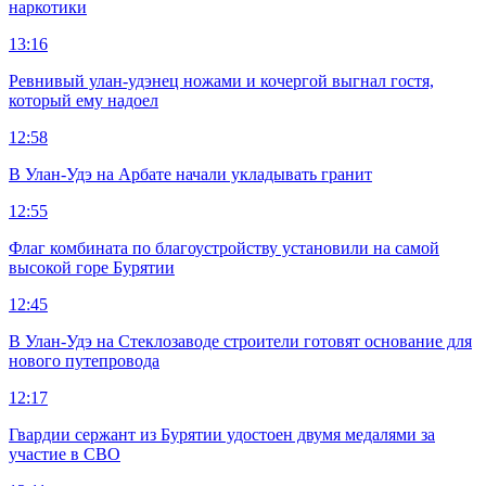
наркотики
13:16
Ревнивый улан-удэнец ножами и кочергой выгнал гостя,
который ему надоел
12:58
В Улан-Удэ на Арбате начали укладывать гранит
12:55
Флаг комбината по благоустройству установили на самой
высокой горе Бурятии
12:45
В Улан-Удэ на Стеклозаводе строители готовят основание для
нового путепровода
12:17
Гвардии сержант из Бурятии удостоен двумя медалями за
участие в СВО