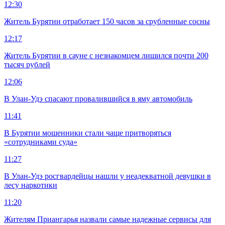
12:30
Житель Бурятии отработает 150 часов за срубленные сосны
12:17
Житель Бурятии в сауне с незнакомцем лишился почти 200
тысяч рублей
12:06
В Улан-Удэ спасают провалившийся в яму автомобиль
11:41
В Бурятии мошенники стали чаще притворяться
«сотрудниками суда»
11:27
В Улан-Удэ росгвардейцы нашли у неадекватной девушки в
лесу наркотики
11:20
Жителям Приангарья назвали самые надежные сервисы для