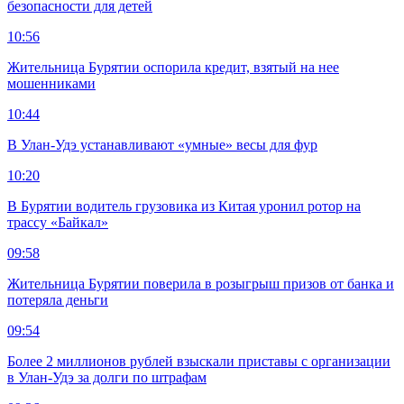
безопасности для детей
10:56
Жительница Бурятии оспорила кредит, взятый на нее
мошенниками
10:44
В Улан-Удэ устанавливают «умные» весы для фур
10:20
В Бурятии водитель грузовика из Китая уронил ротор на
трассу «Байкал»
09:58
Жительница Бурятии поверила в розыгрыш призов от банка и
потеряла деньги
09:54
Более 2 миллионов рублей взыскали приставы с организации
в Улан-Удэ за долги по штрафам