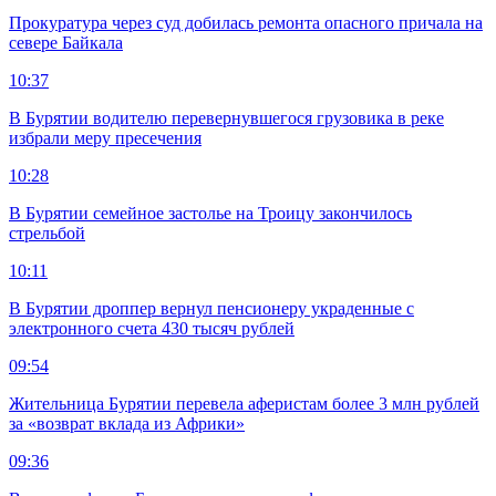
Прокуратура через суд добилась ремонта опасного причала на
севере Байкала
10:37
В Бурятии водителю перевернувшегося грузовика в реке
избрали меру пресечения
10:28
В Бурятии семейное застолье на Троицу закончилось
стрельбой
10:11
В Бурятии дроппер вернул пенсионеру украденные с
электронного счета 430 тысяч рублей
09:54
Жительница Бурятии перевела аферистам более 3 млн рублей
за «возврат вклада из Африки»
09:36