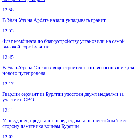
12:58
В Улан-Удэ на Арбате начали укладывать гранит
12:55
Флаг комбината по благоустройству установили на самой
высокой горе Бурятии
12:45
В Улан-Удэ на Стеклозаводе строители готовят основание для
нового путепровода
12:17
Гвардии сержант из Бурятии удостоен двумя медалями за
участие в СВО
12:11
Улан-удэнец предстанет перед судом за непристойный жест в
сторону памятника воинам Бурятии
12:02