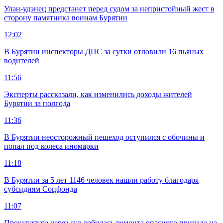
Улан-удэнец предстанет перед судом за непристойный жест в
сторону памятника воинам Бурятии
12:02
В Бурятии инспекторы ДПС за сутки отловили 16 пьяных
водителей
11:56
Эксперты рассказали, как изменились доходы жителей
Бурятии за полгода
11:36
В Бурятии неосторожный пешеход оступился с обочины и
попал под колеса иномарки
11:18
В Бурятии за 5 лет 1146 человек нашли работу благодаря
субсидиям Соцфонда
11:07
Прокуратура через суд добилась ремонта опасного причала на