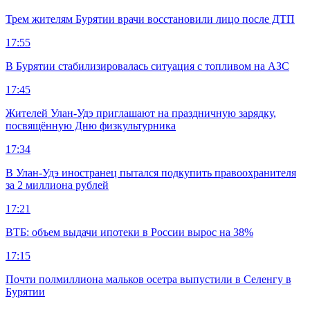
Трем жителям Бурятии врачи восстановили лицо после ДТП
17:55
В Бурятии стабилизировалась ситуация с топливом на АЗС
17:45
Жителей Улан-Удэ приглашают на праздничную зарядку,
посвящённую Дню физкультурника
17:34
В Улан-Удэ иностранец пытался подкупить правоохранителя
за 2 миллиона рублей
17:21
ВТБ: объем выдачи ипотеки в России вырос на 38%
17:15
Почти полмиллиона мальков осетра выпустили в Селенгу в
Бурятии