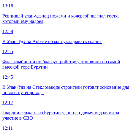
13:16
Ревнивый улан-удэнец ножами и кочергой выгнал гостя,
который ему надоел
12:58
В Улан-Удэ на Арбате начали укладывать гранит
12:55
Флаг комбината по благоустройству установили на самой
высокой горе Бурятии
12:45
В Улан-Удэ на Стеклозаводе строители готовят основание для
нового путепровода
12:17
Гвардии сержант из Бурятии удостоен двумя медалями за
участие в СВО
12:11