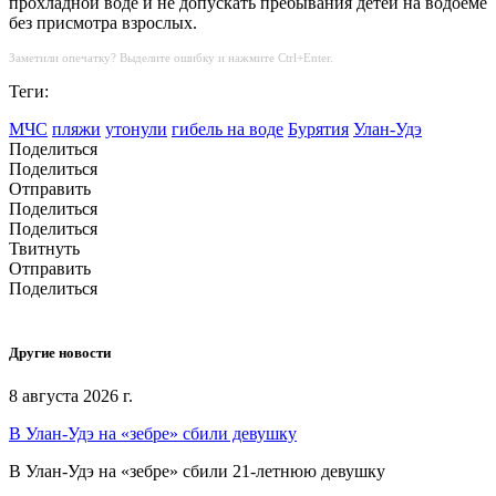
прохладной воде и не допускать пребывания детей на водоеме
без присмотра взрослых.
Заметили опечатку? Выделите ошибку и нажмите Ctrl+Enter.
Теги:
МЧС
пляжи
утонули
гибель на воде
Бурятия
Улан-Удэ
Поделиться
Поделиться
Отправить
Поделиться
Поделиться
Твитнуть
Отправить
Поделиться
Другие новости
8 августа 2026 г.
В Улан-Удэ на «зебре» сбили девушку
В Улан-Удэ на «зебре» сбили 21-летнюю девушку