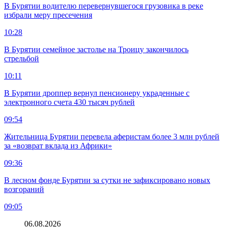
В Бурятии водителю перевернувшегося грузовика в реке
избрали меру пресечения
10:28
В Бурятии семейное застолье на Троицу закончилось
стрельбой
10:11
В Бурятии дроппер вернул пенсионеру украденные с
электронного счета 430 тысяч рублей
09:54
Жительница Бурятии перевела аферистам более 3 млн рублей
за «возврат вклада из Африки»
09:36
В лесном фонде Бурятии за сутки не зафиксировано новых
возгораний
09:05
06.08.2026