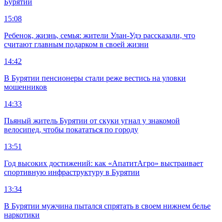
Бурятии
15:08
Ребенок, жизнь, семья: жители Улан-Удэ рассказали, что
считают главным подарком в своей жизни
14:42
В Бурятии пенсионеры стали реже вестись на уловки
мошенников
14:33
Пьяный житель Бурятии от скуки угнал у знакомой
велосипед, чтобы покататься по городу
13:51
Год высоких достижений: как «АпатитАгро» выстраивает
спортивную инфраструктуру в Бурятии
13:34
В Бурятии мужчина пытался спрятать в своем нижнем белье
наркотики