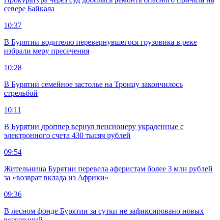
севере Байкала
10:37
В Бурятии водителю перевернувшегося грузовика в реке
избрали меру пресечения
10:28
В Бурятии семейное застолье на Троицу закончилось
стрельбой
10:11
В Бурятии дроппер вернул пенсионеру украденные с
электронного счета 430 тысяч рублей
09:54
Жительница Бурятии перевела аферистам более 3 млн рублей
за «возврат вклада из Африки»
09:36
В лесном фонде Бурятии за сутки не зафиксировано новых
возгораний