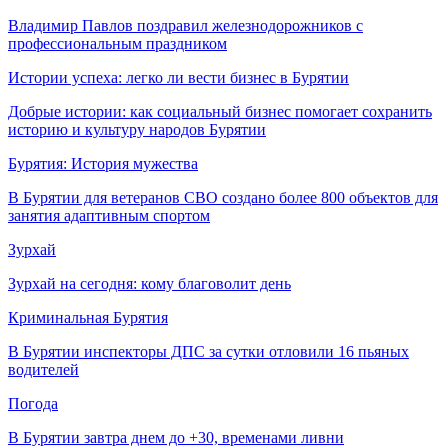
Владимир Павлов поздравил железнодорожников с
профессиональным праздником
Истории успеха: легко ли вести бизнес в Бурятии
Добрые истории: как социальный бизнес помогает сохранить
историю и культуру народов Бурятии
Бурятия: История мужества
В Бурятии для ветеранов СВО создано более 800 объектов для
занятия адаптивным спортом
Зурхай
Зурхай на сегодня: кому благоволит день
Криминальная Бурятия
В Бурятии инспекторы ДПС за сутки отловили 16 пьяных
водителей
Погода
В Бурятии завтра днем до +30, временами ливни