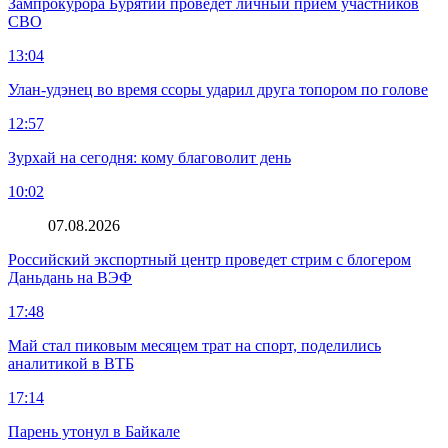
Зампрокурора Бурятии проведет личный прием участников
СВО
13:04
Улан-удэнец во время ссоры ударил друга топором по голове
12:57
Зурхай на сегодня: кому благоволит день
10:02
07.08.2026
Российский экспортный центр проведет стрим с блогером
Даньдань на ВЭФ
17:48
Май стал пиковым месяцем трат на спорт, поделились
аналитикой в ВТБ
17:14
Парень утонул в Байкале