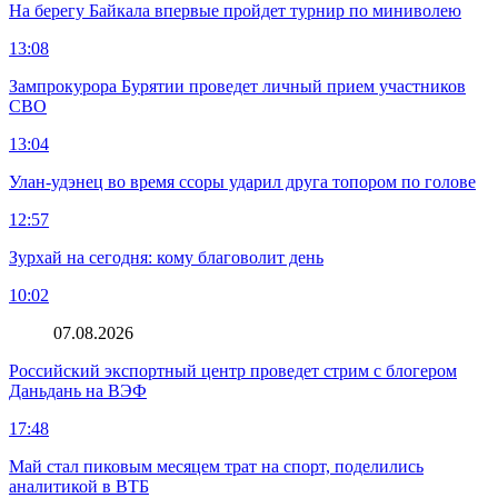
На берегу Байкала впервые пройдет турнир по миниволею
13:08
Зампрокурора Бурятии проведет личный прием участников
СВО
13:04
Улан-удэнец во время ссоры ударил друга топором по голове
12:57
Зурхай на сегодня: кому благоволит день
10:02
07.08.2026
Российский экспортный центр проведет стрим с блогером
Даньдань на ВЭФ
17:48
Май стал пиковым месяцем трат на спорт, поделились
аналитикой в ВТБ