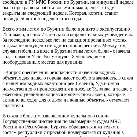
сообщили в ГУ МЧС России по Бурятии, на минувшей неделе
была прекращена работа восьми пляжей, еще 17 будут
закрыты на следующей неделе. Которая, кстати, станет
последней летней неделей этого года.
Всего этим летом по Бурятии было принято в эксплуатацию
25 пляжей, из них 7 в детских оздоровительных учреждениях.
За последние несколько лет на санкционированных местах
отдыха не допущено ни одного происшествия. Между тем,
случаи гибели на воде в Бурятии этим летом были - с начала
года только в Улан-Удэ утонуло 18 человек, все в
необорудованных местах для купания.
- Вопрос обеспечения безопасности людей на водных
объектах для нашего города имеет особую значимость, в связи
с наличием водных акваторий рек Селенга, Уда и озера
искусственного происхождения в поселке Тулунжа, а также с
ежегодно увеличивающимся количеством людей, которые
активно выходят для отдыха на водные объекты, - отмечают
спасатели.
В связи с близким завершением купального сезона
Государственная инспекция по маломерным судам МЧС
России по Республике Бурятия обращается к жителям и
гостям республики с просьбой воздержаться от купания в