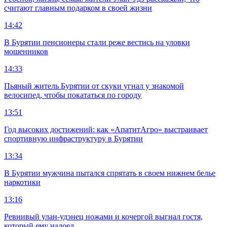
считают главным подарком в своей жизни
14:42
В Бурятии пенсионеры стали реже вестись на уловки
мошенников
14:33
Пьяный житель Бурятии от скуки угнал у знакомой
велосипед, чтобы покататься по городу
13:51
Год высоких достижений: как «АпатитАгро» выстраивает
спортивную инфраструктуру в Бурятии
13:34
В Бурятии мужчина пытался спрятать в своем нижнем белье
наркотики
13:16
Ревнивый улан-удэнец ножами и кочергой выгнал гостя,
который ему надоел