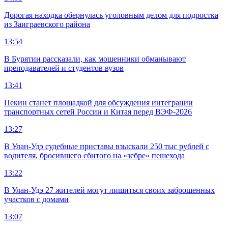
Дорогая находка обернулась уголовным делом для подростка
из Заиграевского района
13:54
В Бурятии рассказали, как мошенники обманывают
преподавателей и студентов вузов
13:41
Пекин станет площадкой для обсуждения интеграции
транспортных сетей России и Китая перед ВЭФ-2026
13:27
В Улан-Удэ судебные приставы взыскали 250 тыс рублей с
водителя, бросившего сбитого на «зебре» пешехода
13:22
В Улан-Удэ 27 жителей могут лишиться своих заброшенных
участков с домами
13:07