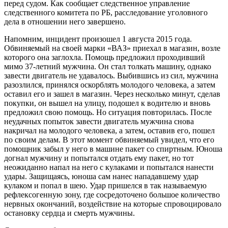
перед судом. Как сообщает следственное управление
следственного комитета по РБ, расследование уголовного
дела в отношении него завершено.
Напомним, инцидент произошел 1 августа 2015 года.
Обвиняемый на своей марки «ВАЗ» приехал в магазин, возле
которого она заглохла. Помощь предложил проходивший
мимо 37-летний мужчина. Он стал толкать машину, однако
завести двигатель не удавалось. Выбившись из сил, мужчина
разозлился, принялся оскорблять молодого человека, а затем
оставил его и зашел в магазин. Через несколько минут, сделав
покупки, он вышел на улицу, подошел к водителю и вновь
предложил свою помощь. Но ситуация повторилась. После
неудачных попыток завести двигатель мужчина снова
накричал на молодого человека, а затем, оставив его, пошел
по своим делам. В этот момент обвиняемый увидел, что его
помощник забыл у него в машине пакет со спиртным. Юноша
догнал мужчину и попытался отдать ему пакет, но тот
неожиданно напал на него с кулаками и попытался нанести
удары. Защищаясь, юноша сам нанес нападавшему удар
кулаком и попал в шею. Удар пришелся в так называемую
рефлексогенную зону, где сосредоточено большое количество
нервных окончаний, воздействие на которые спровоцировало
остановку сердца и смерть мужчины.