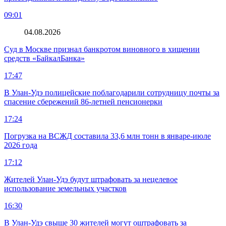
09:01
04.08.2026
Суд в Москве признал банкротом виновного в хищении
средств «БайкалБанка»
17:47
В Улан-Удэ полицейские поблагодарили сотрудницу почты за
спасение сбережений 86-летней пенсионерки
17:24
Погрузка на ВСЖД составила 33,6 млн тонн в январе-июле
2026 года
17:12
Жителей Улан-Удэ будут штрафовать за нецелевое
использование земельных участков
16:30
В Улан-Удэ свыше 30 жителей могут оштрафовать за