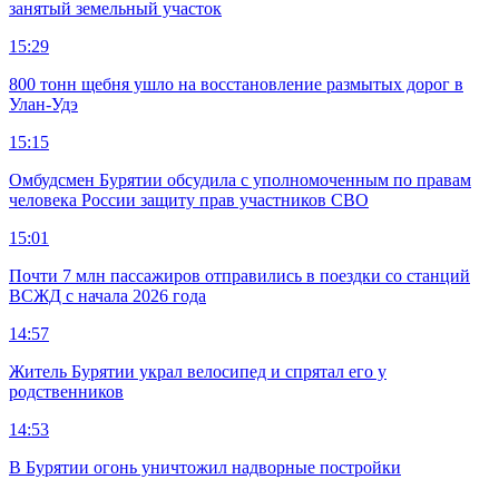
занятый земельный участок
15:29
800 тонн щебня ушло на восстановление размытых дорог в
Улан-Удэ
15:15
Омбудсмен Бурятии обсудила с уполномоченным по правам
человека России защиту прав участников СВО
15:01
Почти 7 млн пассажиров отправились в поездки со станций
ВСЖД с начала 2026 года
14:57
Житель Бурятии украл велосипед и спрятал его у
родственников
14:53
В Бурятии огонь уничтожил надворные постройки