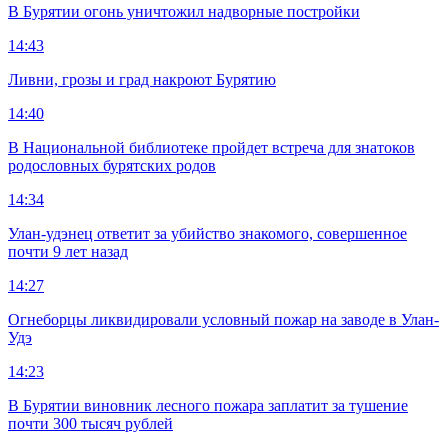
В Бурятии огонь уничтожил надворные постройки
14:43
Ливни, грозы и град накроют Бурятию
14:40
В Национальной библиотеке пройдет встреча для знатоков
родословных бурятских родов
14:34
Улан-удэнец ответит за убийство знакомого, совершенное
почти 9 лет назад
14:27
Огнеборцы ликвидировали условный пожар на заводе в Улан-
Удэ
14:23
В Бурятии виновник лесного пожара заплатит за тушение
почти 300 тысяч рублей