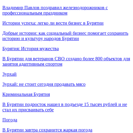
Владимир Павлов поздравил железнодорожников с
профессиональным праздником
Истории успеха: легко ли вести бизнес в Бурятии
Добрые истории: как социальный бизнес помогает сохранить
историю и культуру народов Бурятии
Бурятия: История мужества
В Бурятии для ветеранов СВО создано более 800 объектов для
занятия адаптивным спортом
Зурхай
Зурхай: не стоит сегодня продавать мясо
Криминальная Бурятия
В Бурятии подросток нашел в подъезде 15 тысяч рублей и не
стал их присваивать себе
Погода
В Бурятии завтра сохранится жаркая погода