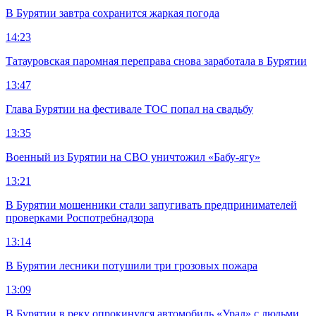
В Бурятии завтра сохранится жаркая погода
14:23
Татауровская паромная переправа снова заработала в Бурятии
13:47
Глава Бурятии на фестивале ТОС попал на свадьбу
13:35
Военный из Бурятии на СВО уничтожил «Бабу-ягу»
13:21
В Бурятии мошенники стали запугивать предпринимателей
проверками Роспотребнадзора
13:14
В Бурятии лесники потушили три грозовых пожара
13:09
В Бурятии в реку опрокинулся автомобиль «Урал» с людьми,