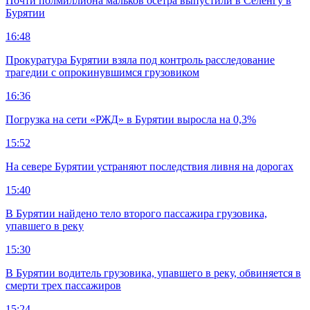
Почти полмиллиона мальков осетра выпустили в Селенгу в
Бурятии
16:48
Прокуратура Бурятии взяла под контроль расследование
трагедии с опрокинувшимся грузовиком
16:36
Погрузка на сети «РЖД» в Бурятии выросла на 0,3%
15:52
На севере Бурятии устраняют последствия ливня на дорогах
15:40
В Бурятии найдено тело второго пассажира грузовика,
упавшего в реку
15:30
В Бурятии водитель грузовика, упавшего в реку, обвиняется в
смерти трех пассажиров
15:24