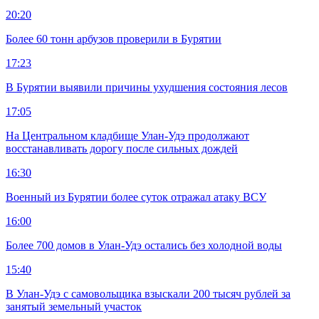
20:20
Более 60 тонн арбузов проверили в Бурятии
17:23
В Бурятии выявили причины ухудшения состояния лесов
17:05
На Центральном кладбище Улан-Удэ продолжают
восстанавливать дорогу после сильных дождей
16:30
Военный из Бурятии более суток отражал атаку ВСУ
16:00
Более 700 домов в Улан-Удэ остались без холодной воды
15:40
В Улан-Удэ с самовольщика взыскали 200 тысяч рублей за
занятый земельный участок