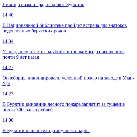
Ливни, грозы и град накроют Бурятию
14:40
В Национальной библиотеке пройдет встреча для знатоков
родословных бурятских родов
14:34
Улан-удэнец ответит за убийство знакомого, совершенное
почти 9 лет назад
14:27
Огнеборцы ликвидировали условный пожар на заводе в Улан-
Удэ
14:23
В Бурятии виновник лесного пожара заплатит за тушение
почти 300 тысяч рублей
14:08
В Бурятии нашли тело утонувшего парня