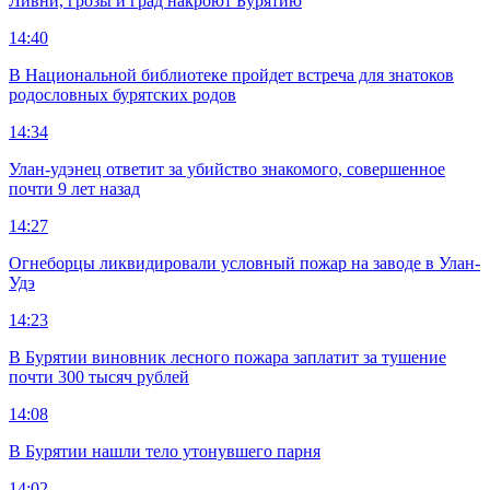
Ливни, грозы и град накроют Бурятию
14:40
В Национальной библиотеке пройдет встреча для знатоков
родословных бурятских родов
14:34
Улан-удэнец ответит за убийство знакомого, совершенное
почти 9 лет назад
14:27
Огнеборцы ликвидировали условный пожар на заводе в Улан-
Удэ
14:23
В Бурятии виновник лесного пожара заплатит за тушение
почти 300 тысяч рублей
14:08
В Бурятии нашли тело утонувшего парня
14:02