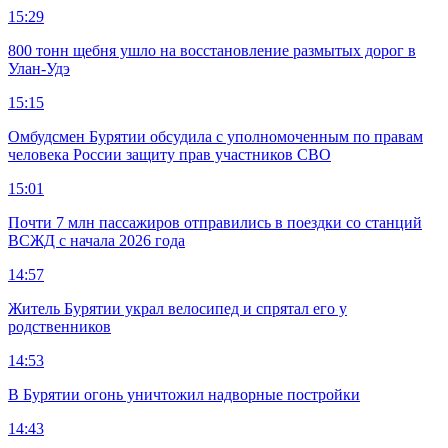
15:29
800 тонн щебня ушло на восстановление размытых дорог в
Улан-Удэ
15:15
Омбудсмен Бурятии обсудила с уполномоченным по правам
человека России защиту прав участников СВО
15:01
Почти 7 млн пассажиров отправились в поездки со станций
ВСЖД с начала 2026 года
14:57
Житель Бурятии украл велосипед и спрятал его у
родственников
14:53
В Бурятии огонь уничтожил надворные постройки
14:43