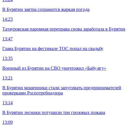
В Бурятии завтра сохранится жаркая погода
14:23
Татауровская паромная переправа снова заработала в Бурятии
13:47
Глава Бурятии на фестивале ТОС попал на свадьбу
13:35
Военный из Бурятии на СВО уничтожил «Бабу-ягу»
13:21
В Бурятии мошенники стали запугивать предпринимателей
проверками Роспотребнадзора
13:14
В Бурятии лесники потушили три грозовых пожара
13:09