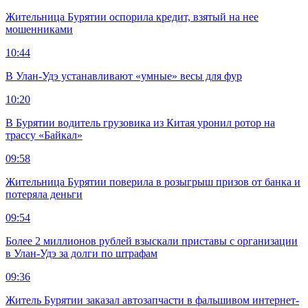
Жительница Бурятии оспорила кредит, взятый на нее
мошенниками
10:44
В Улан-Удэ устанавливают «умные» весы для фур
10:20
В Бурятии водитель грузовика из Китая уронил ротор на
трассу «Байкал»
09:58
Жительница Бурятии поверила в розыгрыш призов от банка и
потеряла деньги
09:54
Более 2 миллионов рублей взыскали приставы с организации
в Улан-Удэ за долги по штрафам
09:36
Житель Бурятии заказал автозапчасти в фальшивом интернет-