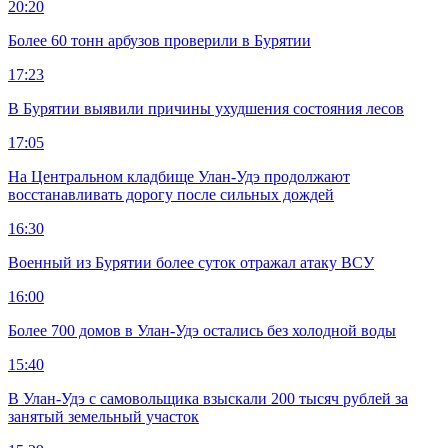
20:20
Более 60 тонн арбузов проверили в Бурятии
17:23
В Бурятии выявили причины ухудшения состояния лесов
17:05
На Центральном кладбище Улан-Удэ продолжают
восстанавливать дорогу после сильных дождей
16:30
Военный из Бурятии более суток отражал атаку ВСУ
16:00
Более 700 домов в Улан-Удэ остались без холодной воды
15:40
В Улан-Удэ с самовольщика взыскали 200 тысяч рублей за
занятый земельный участок