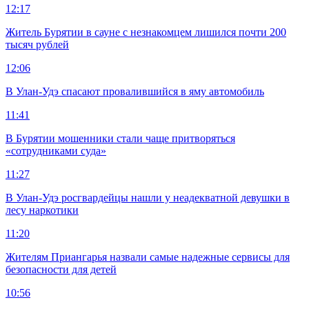
12:17
Житель Бурятии в сауне с незнакомцем лишился почти 200
тысяч рублей
12:06
В Улан-Удэ спасают провалившийся в яму автомобиль
11:41
В Бурятии мошенники стали чаще притворяться
«сотрудниками суда»
11:27
В Улан-Удэ росгвардейцы нашли у неадекватной девушки в
лесу наркотики
11:20
Жителям Приангарья назвали самые надежные сервисы для
безопасности для детей
10:56