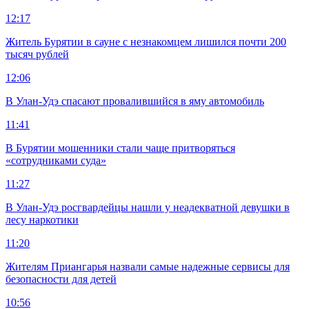
12:17
Житель Бурятии в сауне с незнакомцем лишился почти 200
тысяч рублей
12:06
В Улан-Удэ спасают провалившийся в яму автомобиль
11:41
В Бурятии мошенники стали чаще притворяться
«сотрудниками суда»
11:27
В Улан-Удэ росгвардейцы нашли у неадекватной девушки в
лесу наркотики
11:20
Жителям Приангарья назвали самые надежные сервисы для
безопасности для детей
10:56