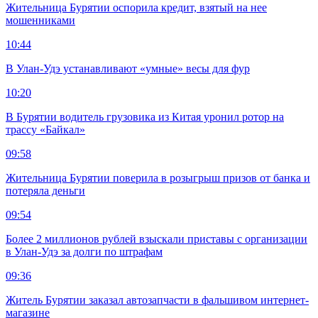
Жительница Бурятии оспорила кредит, взятый на нее
мошенниками
10:44
В Улан-Удэ устанавливают «умные» весы для фур
10:20
В Бурятии водитель грузовика из Китая уронил ротор на
трассу «Байкал»
09:58
Жительница Бурятии поверила в розыгрыш призов от банка и
потеряла деньги
09:54
Более 2 миллионов рублей взыскали приставы с организации
в Улан-Удэ за долги по штрафам
09:36
Житель Бурятии заказал автозапчасти в фальшивом интернет-
магазине