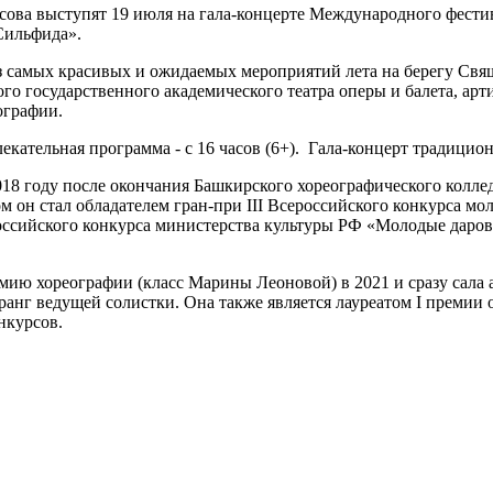
ова выступят 19 июля на гала-концерте Международного фестива
Сильфида».
из самых красивых и ожидаемых мероприятий лета на берегу Свящ
ого государственного академического театра оперы и балета, ар
ографии.
звлекательная программа - с 16 часов (6+). Гала-концерт традиц
018 году после окончания Башкирского хореографического колле
м он стал обладателем гран-при III Всероссийского конкурса м
ссийского конкурса министерства культуры РФ «Молодые дарова
ю хореографии (класс Марины Леоновой) в 2021 и сразу сала а
 в ранг ведущей солистки. Она также является лауреатом I прем
нкурсов.