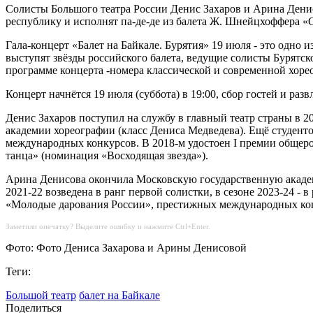
Солисты Большого театра России Денис Захаров и Арина Денис
республику и исполнят па-де-де из балета Ж. Шнейцхоффера «
Гала-концерт «Балет на Байкале. Бурятия» 19 июля - это одно 
выступят звёзды российского балета, ведущие солисты Бурятск
программе концерта -номера классической и современной хоре
Концерт начнётся 19 июля (суббота) в 19:00, сбор гостей и ра
Денис Захаров поступил на службу в главный театр страны в 2
академии хореографии (класс Дениса Медведева). Ещё студенто
международных конкурсов. В 2018-м удостоен I премии общеро
танца» (номинация «Восходящая звезда»).
Арина Денисова окончила Московскую государственную академи
2021-22 возведена в ранг первой солистки, в сезоне 2023-24 -
«Молодые дарования России», престижных международных ко
Заметили опечатку? Выделите ошибку и нажмите Ctrl+Enter.
Фото: Фото Дениса Захарова и Арины Денисовой
Теги:
Большой театр
балет на Байкале
Поделиться