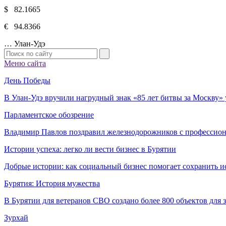
$ 82.1665
€ 94.8366
…
Улан-Удэ
Меню сайта
День Победы
В Улан-Удэ вручили нагрудный знак «85 лет битвы за Москву
Парламентское обозрение
Владимир Павлов поздравил железнодорожников с профессио
Истории успеха: легко ли вести бизнес в Бурятии
Добрые истории: как социальный бизнес помогает сохранить и
Бурятия: История мужества
В Бурятии для ветеранов СВО создано более 800 объектов для
Зурхай