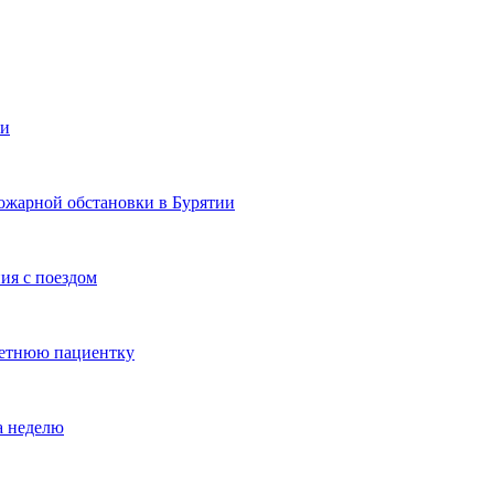
ии
ожарной обстановки в Бурятии
ия с поездом
летнюю пациентку
а неделю