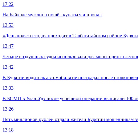
17:22
На Байкале мужчина пошёл купаться и пропал
13:53
«День поля» сегодня проходит в Тарбагатайском районе Бурят
13:47
Четыре воздушных судна использовали для мониторинга лесоп
13:42
В Бурятии водитель автомобиля не пострадал после столкновен
13:33
В БСМП в Улан-Удэ после успешной операции выписали 100-
13:26
Пять миллионов рублей отдали жители Бурятии мошенникам з
13:18