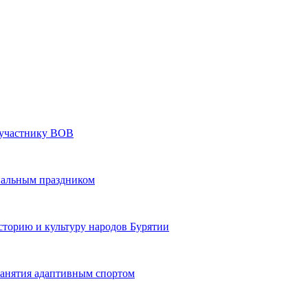
» участнику ВОВ
нальным праздником
сторию и культуру народов Бурятии
 занятия адаптивным спортом