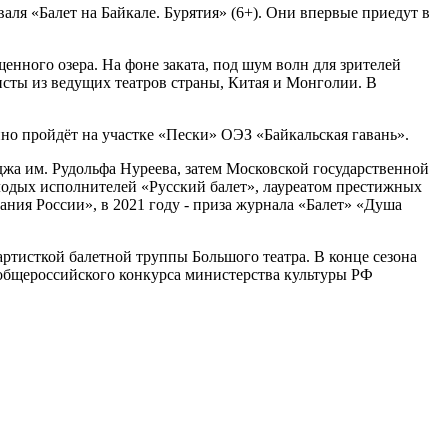
ля «Балет на Байкале. Бурятия» (6+). Они впервые приедут в
енного озера. На фоне заката, под шум волн для зрителей
тисты из ведущих театров страны, Китая и Монголии. В
ионно пройдёт на участке «Пески» ОЭЗ «Байкальская гавань».
джа им. Рудольфа Нуреева, затем Московской государственной
олодых исполнителей «Русский балет», лауреатом престижных
ния России», в 2021 году - приза журнала «Балет» «Душа
ртисткой балетной труппы Большого театра. В конце сезона
ии общероссийского конкурса министерства культуры РФ