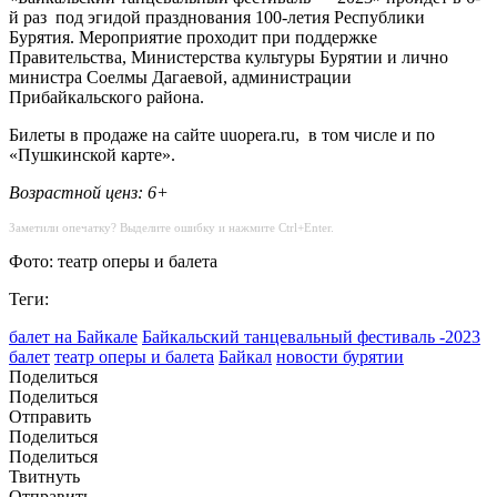
й раз под эгидой празднования 100-летия Республики
Бурятия. Мероприятие проходит при поддержке
Правительства, Министерства культуры Бурятии и лично
министра Соелмы Дагаевой, администрации
Прибайкальского района.
Билеты в продаже на сайте uuopera.ru, в том числе и по
«Пушкинской карте».
Возрастной ценз: 6+
Заметили опечатку? Выделите ошибку и нажмите Ctrl+Enter.
Фото: театр оперы и балета
Теги:
балет на Байкале
Байкальский танцевальный фестиваль -2023
балет
театр оперы и балета
Байкал
новости бурятии
Поделиться
Поделиться
Отправить
Поделиться
Поделиться
Твитнуть
Отправить