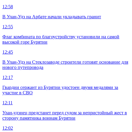
12:58
В Улан-Удэ на Арбате начали укладывать гранит
12:55
Флаг комбината по благоустройству установили на самой
высокой горе Бурятии
12:45
В Улан-Удэ на Стеклозаводе строители готовят основание для
нового путепровода
12:17
Гвардии сержант из Бурятии удостоен двумя медалями за
участие в СВО
12:11
Улан-удэнец предстанет перед судом за непристойный жест в
сторону памятника воинам Бурятии
12:02