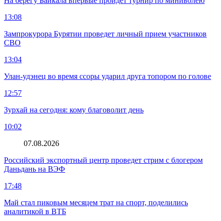
На берегу Байкала впервые пройдет турнир по миниволею
13:08
Зампрокурора Бурятии проведет личный прием участников
СВО
13:04
Улан-удэнец во время ссоры ударил друга топором по голове
12:57
Зурхай на сегодня: кому благоволит день
10:02
07.08.2026
Российский экспортный центр проведет стрим с блогером
Даньдань на ВЭФ
17:48
Май стал пиковым месяцем трат на спорт, поделились
аналитикой в ВТБ