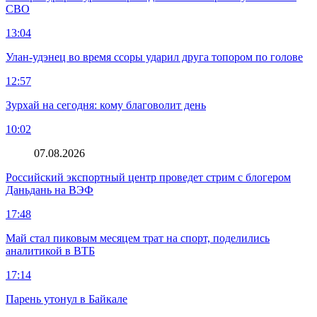
СВО
13:04
Улан-удэнец во время ссоры ударил друга топором по голове
12:57
Зурхай на сегодня: кому благоволит день
10:02
07.08.2026
Российский экспортный центр проведет стрим с блогером
Даньдань на ВЭФ
17:48
Май стал пиковым месяцем трат на спорт, поделились
аналитикой в ВТБ
17:14
Парень утонул в Байкале