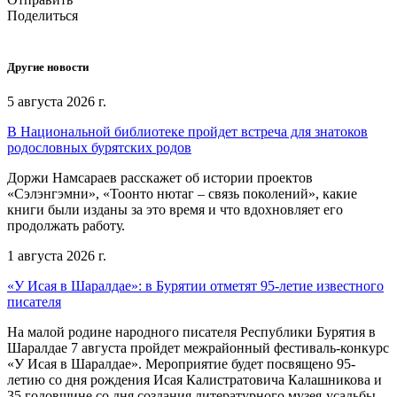
Поделиться
Другие новости
5 августа 2026 г.
В Национальной библиотеке пройдет встреча для знатоков
родословных бурятских родов
Доржи Намсараев расскажет об истории проектов
«Сэлэнгэмни», «Тоонто нютаг – связь поколений», какие
книги были изданы за это время и что вдохновляет его
продолжать работу.
1 августа 2026 г.
«У Исая в Шаралдае»: в Бурятии отметят 95-летие известного
писателя
На малой родине народного писателя Республики Бурятия в
Шаралдае 7 августа пройдет межрайонный фестиваль-конкурс
«У Исая в Шаралдае». Мероприятие будет посвящено 95-
летию со дня рождения Исая Калистратовича Калашникова и
35 годовщине со дня создания литературного музея-усадьбы