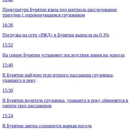
Прокуратура Бурятии взяла под контроль расследование
трагедии с опрокинувшимся грузовиком
16:36
Погрузка на сети «РЖД» в Бурятии выросла на 0,3%
15:52
На севере Бурятии устраняют последствия ливня на дорогах
15:40
В Бурятии найдено тело второго пассажира грузовика,
упавшего в реку
15:30
В Бурятии водитель грузовика, упавшего в реку, обвиняется в
смерти трех пассажиров
15:24
В Бурятии завтра сохранится жаркая погода