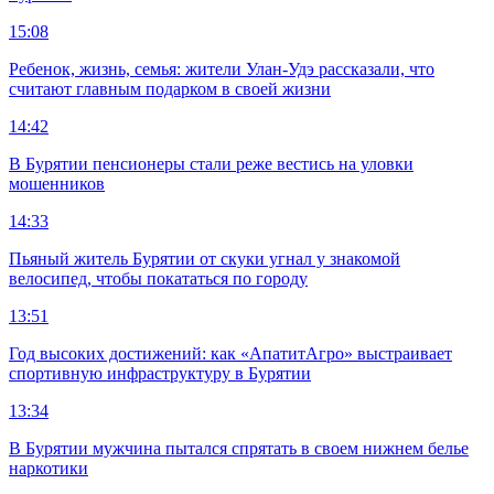
15:08
Ребенок, жизнь, семья: жители Улан-Удэ рассказали, что
считают главным подарком в своей жизни
14:42
В Бурятии пенсионеры стали реже вестись на уловки
мошенников
14:33
Пьяный житель Бурятии от скуки угнал у знакомой
велосипед, чтобы покататься по городу
13:51
Год высоких достижений: как «АпатитАгро» выстраивает
спортивную инфраструктуру в Бурятии
13:34
В Бурятии мужчина пытался спрятать в своем нижнем белье
наркотики