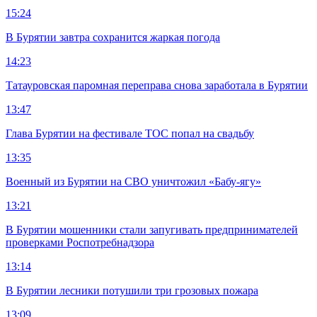
15:24
В Бурятии завтра сохранится жаркая погода
14:23
Татауровская паромная переправа снова заработала в Бурятии
13:47
Глава Бурятии на фестивале ТОС попал на свадьбу
13:35
Военный из Бурятии на СВО уничтожил «Бабу-ягу»
13:21
В Бурятии мошенники стали запугивать предпринимателей
проверками Роспотребнадзора
13:14
В Бурятии лесники потушили три грозовых пожара
13:09