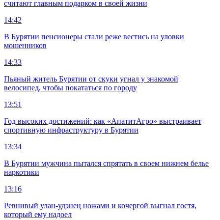
считают главным подарком в своей жизни
14:42
В Бурятии пенсионеры стали реже вестись на уловки
мошенников
14:33
Пьяный житель Бурятии от скуки угнал у знакомой
велосипед, чтобы покататься по городу
13:51
Год высоких достижений: как «АпатитАгро» выстраивает
спортивную инфраструктуру в Бурятии
13:34
В Бурятии мужчина пытался спрятать в своем нижнем белье
наркотики
13:16
Ревнивый улан-удэнец ножами и кочергой выгнал гостя,
который ему надоел