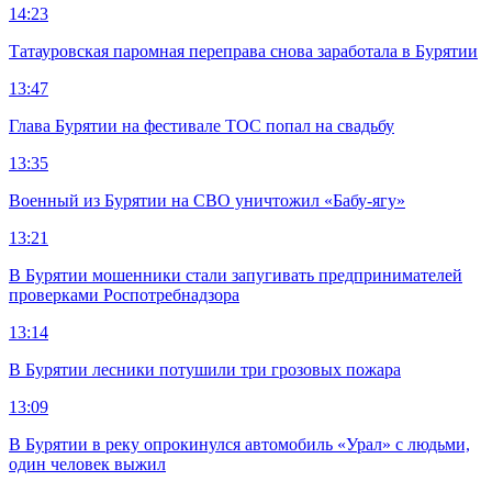
14:23
Татауровская паромная переправа снова заработала в Бурятии
13:47
Глава Бурятии на фестивале ТОС попал на свадьбу
13:35
Военный из Бурятии на СВО уничтожил «Бабу-ягу»
13:21
В Бурятии мошенники стали запугивать предпринимателей
проверками Роспотребнадзора
13:14
В Бурятии лесники потушили три грозовых пожара
13:09
В Бурятии в реку опрокинулся автомобиль «Урал» с людьми,
один человек выжил