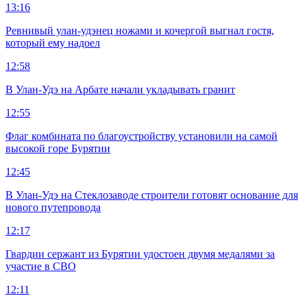
13:16
Ревнивый улан-удэнец ножами и кочергой выгнал гостя,
который ему надоел
12:58
В Улан-Удэ на Арбате начали укладывать гранит
12:55
Флаг комбината по благоустройству установили на самой
высокой горе Бурятии
12:45
В Улан-Удэ на Стеклозаводе строители готовят основание для
нового путепровода
12:17
Гвардии сержант из Бурятии удостоен двумя медалями за
участие в СВО
12:11