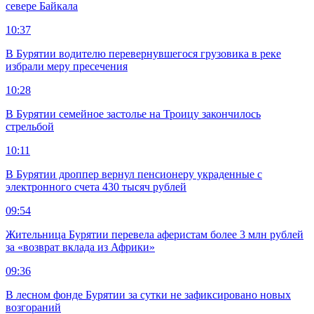
севере Байкала
10:37
В Бурятии водителю перевернувшегося грузовика в реке
избрали меру пресечения
10:28
В Бурятии семейное застолье на Троицу закончилось
стрельбой
10:11
В Бурятии дроппер вернул пенсионеру украденные с
электронного счета 430 тысяч рублей
09:54
Жительница Бурятии перевела аферистам более 3 млн рублей
за «возврат вклада из Африки»
09:36
В лесном фонде Бурятии за сутки не зафиксировано новых
возгораний