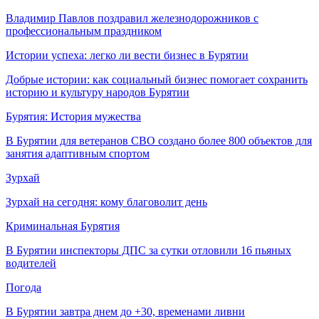
Владимир Павлов поздравил железнодорожников с
профессиональным праздником
Истории успеха: легко ли вести бизнес в Бурятии
Добрые истории: как социальный бизнес помогает сохранить
историю и культуру народов Бурятии
Бурятия: История мужества
В Бурятии для ветеранов СВО создано более 800 объектов для
занятия адаптивным спортом
Зурхай
Зурхай на сегодня: кому благоволит день
Криминальная Бурятия
В Бурятии инспекторы ДПС за сутки отловили 16 пьяных
водителей
Погода
В Бурятии завтра днем до +30, временами ливни