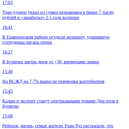
17:03
Улан-удэнец украл из сумки незнакомца в банке 7 тысяч
рублей и «заработал» 2,5 года колонии
16:41
В Еравнинском районе осудили женщину, ударившую
сотрудника органа опеки
16:27
В Бурятии завтра днем до +30, временами ливни
15:49
На ВСЖД на 7,7% выросли перевозки контейнеров
15:45
Кадры и экспорт станут центральными темами Дня поля в
Бурятии
15:08
Ребенок, жизнь, семья: жители Улан-Удэ рассказали, что