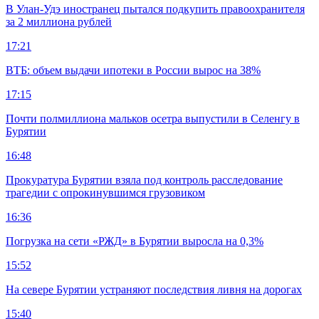
В Улан-Удэ иностранец пытался подкупить правоохранителя
за 2 миллиона рублей
17:21
ВТБ: объем выдачи ипотеки в России вырос на 38%
17:15
Почти полмиллиона мальков осетра выпустили в Селенгу в
Бурятии
16:48
Прокуратура Бурятии взяла под контроль расследование
трагедии с опрокинувшимся грузовиком
16:36
Погрузка на сети «РЖД» в Бурятии выросла на 0,3%
15:52
На севере Бурятии устраняют последствия ливня на дорогах
15:40