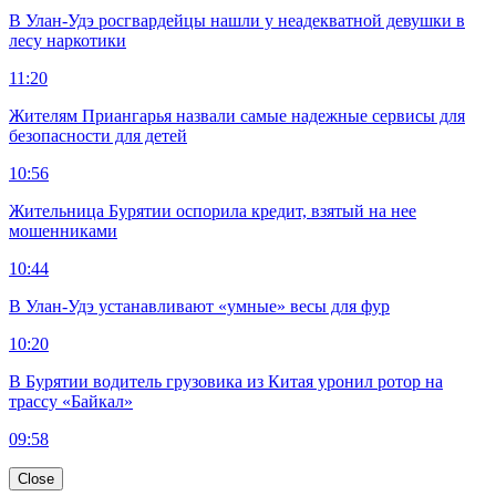
В Улан-Удэ росгвардейцы нашли у неадекватной девушки в
лесу наркотики
11:20
Жителям Приангарья назвали самые надежные сервисы для
безопасности для детей
10:56
Жительница Бурятии оспорила кредит, взятый на нее
мошенниками
10:44
В Улан-Удэ устанавливают «умные» весы для фур
10:20
В Бурятии водитель грузовика из Китая уронил ротор на
трассу «Байкал»
09:58
Close