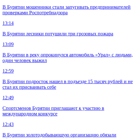
В Бурятии мошенники стали запугивать предпринимателей
проверками Роспотребнадзора
13:14
В Бурятии лесники потушили три грозовых пожара
13:09
В Бурятии в реку опрокинулся автомобиль «Урал» с людьми,
один человек выжил
12:59
В Бурятии подросток нашел в подъезде 15 тысяч рублей и не
стал их присваивать себе
12:49
Спортсменов Бурятии приглашают к участию в
международном конкурсе
12:43
В Бурятии золотодобывающую организацию обязали