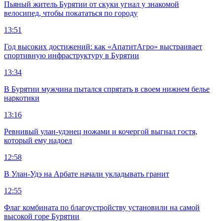
Пьяный житель Бурятии от скуки угнал у знакомой
велосипед, чтобы покататься по городу
13:51
Год высоких достижений: как «АпатитАгро» выстраивает
спортивную инфраструктуру в Бурятии
13:34
В Бурятии мужчина пытался спрятать в своем нижнем белье
наркотики
13:16
Ревнивый улан-удэнец ножами и кочергой выгнал гостя,
который ему надоел
12:58
В Улан-Удэ на Арбате начали укладывать гранит
12:55
Флаг комбината по благоустройству установили на самой
высокой горе Бурятии