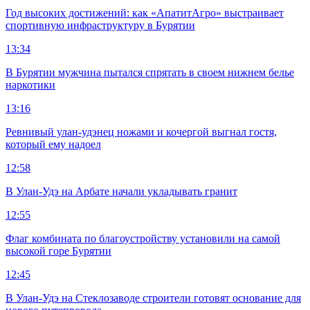
Год высоких достижений: как «АпатитАгро» выстраивает
спортивную инфраструктуру в Бурятии
13:34
В Бурятии мужчина пытался спрятать в своем нижнем белье
наркотики
13:16
Ревнивый улан-удэнец ножами и кочергой выгнал гостя,
который ему надоел
12:58
В Улан-Удэ на Арбате начали укладывать гранит
12:55
Флаг комбината по благоустройству установили на самой
высокой горе Бурятии
12:45
В Улан-Удэ на Стеклозаводе строители готовят основание для