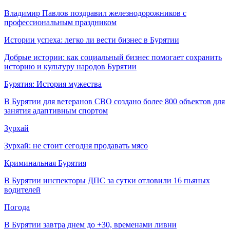
Владимир Павлов поздравил железнодорожников с
профессиональным праздником
Истории успеха: легко ли вести бизнес в Бурятии
Добрые истории: как социальный бизнес помогает сохранить
историю и культуру народов Бурятии
Бурятия: История мужества
В Бурятии для ветеранов СВО создано более 800 объектов для
занятия адаптивным спортом
Зурхай
Зурхай: не стоит сегодня продавать мясо
Криминальная Бурятия
В Бурятии инспекторы ДПС за сутки отловили 16 пьяных
водителей
Погода
В Бурятии завтра днем до +30, временами ливни