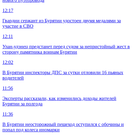
нового путепровода
12:17
Гвардии сержант из Бурятии удостоен двумя медалями за
участие в СВО
12:11
Улан-удэнец предстанет перед судом за непристойный жест в
сторону памятника воинам Бурятии
12:02
В Бурятии инспекторы ДПС за сутки отловили 16 пьяных
водителей
11:56
Эксперты рассказали, как изменились доходы жителей
Бурятии за полгода
11:36
В Бурятии неосторожный пешеход оступился с обочины и
попал под колеса иномарки