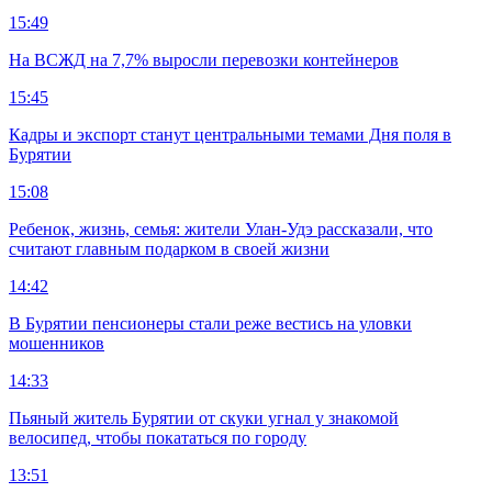
15:49
На ВСЖД на 7,7% выросли перевозки контейнеров
15:45
Кадры и экспорт станут центральными темами Дня поля в
Бурятии
15:08
Ребенок, жизнь, семья: жители Улан-Удэ рассказали, что
считают главным подарком в своей жизни
14:42
В Бурятии пенсионеры стали реже вестись на уловки
мошенников
14:33
Пьяный житель Бурятии от скуки угнал у знакомой
велосипед, чтобы покататься по городу
13:51