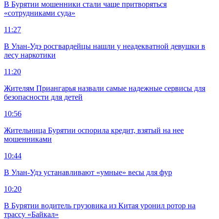
В Бурятии мошенники стали чаще притворяться
«сотрудниками суда»
11:27
В Улан-Удэ росгвардейцы нашли у неадекватной девушки в
лесу наркотики
11:20
Жителям Приангарья назвали самые надежные сервисы для
безопасности для детей
10:56
Жительница Бурятии оспорила кредит, взятый на нее
мошенниками
10:44
В Улан-Удэ устанавливают «умные» весы для фур
10:20
В Бурятии водитель грузовика из Китая уронил ротор на
трассу «Байкал»