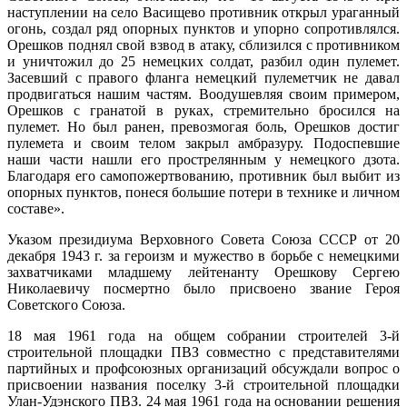
наступлении на село Васищево противник открыл ураганный
огонь, создал ряд опорных пунктов и упорно сопротивлялся.
Орешков поднял свой взвод в атаку, сблизился с противником
и уничтожил до 25 немецких солдат, разбил один пулемет.
Засевший с правого фланга немецкий пулеметчик не давал
продвигаться нашим частям. Воодушевляя своим примером,
Орешков с гранатой в руках, стремительно бросился на
пулемет. Но был ранен, превозмогая боль, Орешков достиг
пулемета и своим телом закрыл амбразуру. Подоспевшие
наши части нашли его прострелянным у немецкого дзота.
Благодаря его самопожертвованию, противник был выбит из
опорных пунктов, понеся большие потери в технике и личном
составе».
Указом президиума Верховного Совета Союза СССР от 20
декабря 1943 г. за героизм и мужество в борьбе с немецкими
захватчиками младшему лейтенанту Орешкову Сергею
Николаевичу посмертно было присвоено звание Героя
Советского Союза.
18 мая 1961 года на общем собрании строителей 3-й
строительной площадки ПВЗ совместно с представителями
партийных и профсоюзных организаций обсуждали вопрос о
присвоении названия поселку 3-й строительной площадки
Улан-Удэнского ПВЗ. 24 мая 1961 года на основании решения