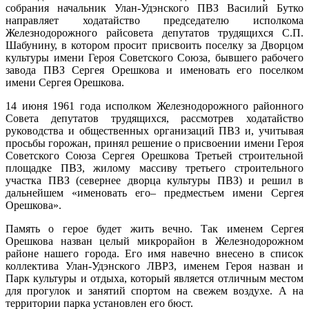
собрания начальник Улан-Удэнского ПВЗ Василий Бутко
направляет ходатайство председателю исполкома
Железнодорожного райсовета депутатов трудящихся С.П.
Шабунину, в котором просит присвоить поселку за Дворцом
культуры имени Героя Советского Союза, бывшего рабочего
завода ПВЗ Сергея Орешкова и именовать его поселком
имени Сергея Орешкова.
14 июня 1961 года исполком Железнодорожного районного
Совета депутатов трудящихся, рассмотрев ходатайство
руководства и общественных организаций ПВЗ и, учитывая
просьбы горожан, принял решение о присвоении имени Героя
Советского Союза Сергея Орешкова Третьей строительной
площадке ПВЗ, жилому массиву третьего строительного
участка ПВЗ (севернее дворца культуры ПВЗ) и решил в
дальнейшем «именовать его– предместьем имени Сергея
Орешкова».
Память о герое будет жить вечно. Так именем Сергея
Орешкова назван целый микрорайон в Железнодорожном
районе нашего города. Его имя навечно внесено в список
коллектива Улан-Удэнского ЛВРЗ, именем Героя назван и
Парк культуры и отдыха, который является отличным местом
для прогулок и занятий спортом на свежем воздухе. А на
территории парка установлен его бюст.