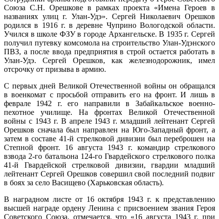
Союза С.Н. Орешкове в рамках проекта «Имена Героев в
названиях улиц г. Улан-Удэ». Сергей Николаевич Орешков
родился в 1916 г. в деревне Чуприно Вологодской области.
Учился в школе ФЗУ в городе Архангельске. В 1935 г. Сергей
получил путевку комсомола на строительство Улан-Удэнского
ПВЗ, а после ввода предприятия в строй остается работать в
Улан-Удэ. Сергей Орешков, как железнодорожник, имел
отсрочку от призыва в армию.
С первых дней Великой Отечественной войны он обращался
в военкомат с просьбой отправить его на фронт. И лишь в
феврале 1942 г. его направили в Забайкальское военно-
пехотное училище. На фронтах Великой Отечественной
войны с 1943 г. В апреле 1943 г. младший лейтенант Сергей
Орешков сначала был направлен на Юго-Западный фронт, а
затем в составе 41-й стрелковой дивизии был переброшен на
Степной фронт. 16 августа 1943 г. командир стрелкового
взвода 2-го батальона 124-го Гвардейского стрелкового полка
41-й Гвардейской стрелковой дивизии, гвардии младший
лейтенант Сергей Орешков совершил свой последний подвиг
в боях за село Васищево (Харьковская область).
В наградном листе от 16 октября 1943 г. к представлению
высшей награде ордену Ленина с присвоением звания Героя
Советского Союза, отмечается, что «16 августа 1943 г. при