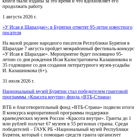
книги были изданы за это время и что вдохновляет его
продолжать работу.
1 августа 2026 г.
«У Исая в Шаралдае»: в Бурятии отметят 95-летие известного
писателя
На малой родине народного писателя Республики Бурятия в
Шаралдае 7 августа пройдет межрайонный фестиваль-конкурс
«У Исая в Шаралдае». Мероприятие будет посвящено 95-
летию со дня рождения Исая Калистратовича Калашникова и
35 годовщине со дня создания литературного музея-усадьбы
И. Калашникова (6+).
31 июля 2026 г.
Национальный музей Бурятии стал победителем грантовой
программы «Красота внутри» фонда «ВТБ-Страна»
ВТБ и благотворительный фонд «ВТБ-Страна» подвели итоги
II конкурса корпоративной программы поддержки
краеведческих музеев России «Красота внутри». Гранты до 1
млн рублей получат 67 музеев в 55 регионах страны. Среди
победителей – ГАУК РБ «Национальный музей Республики
Бурятия, который с помощью средств гранта организует