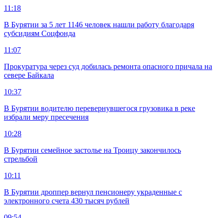
11:18
В Бурятии за 5 лет 1146 человек нашли работу благодаря
субсидиям Соцфонда
11:07
Прокуратура через суд добилась ремонта опасного причала на
севере Байкала
10:37
В Бурятии водителю перевернувшегося грузовика в реке
избрали меру пресечения
10:28
В Бурятии семейное застолье на Троицу закончилось
стрельбой
10:11
В Бурятии дроппер вернул пенсионеру украденные с
электронного счета 430 тысяч рублей
09:54