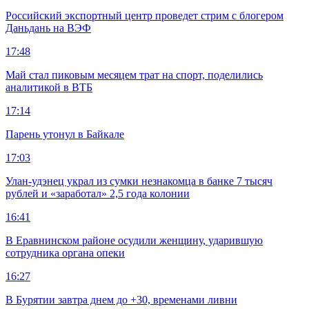
Российский экспортный центр проведет стрим с блогером
Даньдань на ВЭФ
17:48
Май стал пиковым месяцем трат на спорт, поделились
аналитикой в ВТБ
17:14
Парень утонул в Байкале
17:03
Улан-удэнец украл из сумки незнакомца в банке 7 тысяч
рублей и «заработал» 2,5 года колонии
16:41
В Еравнинском районе осудили женщину, ударившую
сотрудника органа опеки
16:27
В Бурятии завтра днем до +30, временами ливни