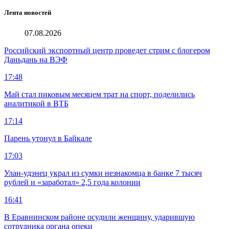
Лента новостей
07.08.2026
Российский экспортный центр проведет стрим с блогером
Даньдань на ВЭФ
17:48
Май стал пиковым месяцем трат на спорт, поделились
аналитикой в ВТБ
17:14
Парень утонул в Байкале
17:03
Улан-удэнец украл из сумки незнакомца в банке 7 тысяч
рублей и «заработал» 2,5 года колонии
16:41
В Еравнинском районе осудили женщину, ударившую
сотрудника органа опеки