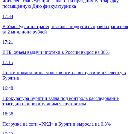
Жителей Улан-Удэ приглашают на праздничную зарядку,
посвящённую Дню физкультурника
17:34
В Улан-Удэ иностранец пытался подкупить правоохранителя
за 2 миллиона рублей
17:21
ВТБ: объем выдачи ипотеки в России вырос на 38%
17:15
Почти полмиллиона мальков осетра выпустили в Селенгу в
Бурятии
16:48
Прокуратура Бурятии взяла под контроль расследование
трагедии с опрокинувшимся грузовиком
16:36
Погрузка на сети «РЖД» в Бурятии выросла на 0,3%