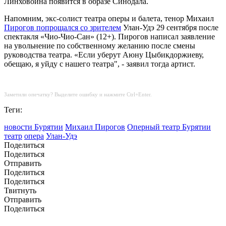
Линховоина появится в образе Синодала.
Напомним, экс-солист театра оперы и балета, тенор Михаил
Пирогов попрощался со зрителем
Улан-Удэ 29 сентября после
спектакля «Чио-Чио-Сан» (12+). Пирогов написал заявление
на увольнение по собственному желанию после смены
руководства театра. «Если уберут Аюну Цыбикдоржиеву,
обещаю, я уйду с нашего театра", - заявил тогда артист.
Заметили опечатку? Выделите ошибку и нажмите Ctrl+Enter.
Теги:
новости Бурятии
Михаил Пирогов
Оперный театр Бурятии
театр
опера
Улан-Удэ
Поделиться
Поделиться
Отправить
Поделиться
Поделиться
Твитнуть
Отправить
Поделиться