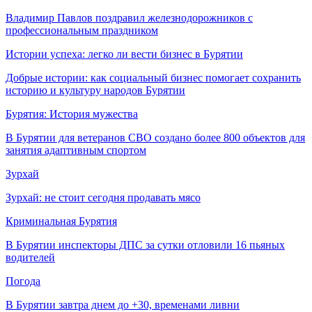
Владимир Павлов поздравил железнодорожников с
профессиональным праздником
Истории успеха: легко ли вести бизнес в Бурятии
Добрые истории: как социальный бизнес помогает сохранить
историю и культуру народов Бурятии
Бурятия: История мужества
В Бурятии для ветеранов СВО создано более 800 объектов для
занятия адаптивным спортом
Зурхай
Зурхай: не стоит сегодня продавать мясо
Криминальная Бурятия
В Бурятии инспекторы ДПС за сутки отловили 16 пьяных
водителей
Погода
В Бурятии завтра днем до +30, временами ливни