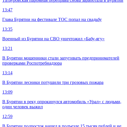
Татауровская паромная переправа снова заработала в Бурятии
13:47
Глава Бурятии на фестивале ТОС попал на свадьбу
13:35
Военный из Бурятии на СВО уничтожил «Бабу-ягу»
13:21
В Бурятии мошенники стали запугивать предпринимателей
проверками Роспотребнадзора
13:14
В Бурятии лесники потушили три грозовых пожара
13:09
В Бурятии в реку опрокинулся автомобиль «Урал» с людьми,
один человек выжил
12:59
В Бурятии подросток нашел в подъезде 15 тысяч рублей и не