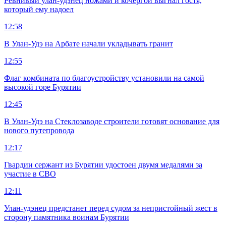
Ревнивый улан-удэнец ножами и кочергой выгнал гостя,
который ему надоел
12:58
В Улан-Удэ на Арбате начали укладывать гранит
12:55
Флаг комбината по благоустройству установили на самой
высокой горе Бурятии
12:45
В Улан-Удэ на Стеклозаводе строители готовят основание для
нового путепровода
12:17
Гвардии сержант из Бурятии удостоен двумя медалями за
участие в СВО
12:11
Улан-удэнец предстанет перед судом за непристойный жест в
сторону памятника воинам Бурятии