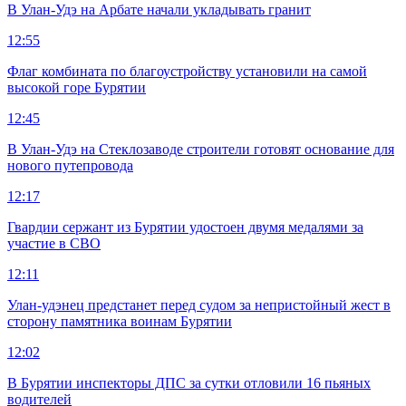
В Улан-Удэ на Арбате начали укладывать гранит
12:55
Флаг комбината по благоустройству установили на самой
высокой горе Бурятии
12:45
В Улан-Удэ на Стеклозаводе строители готовят основание для
нового путепровода
12:17
Гвардии сержант из Бурятии удостоен двумя медалями за
участие в СВО
12:11
Улан-удэнец предстанет перед судом за непристойный жест в
сторону памятника воинам Бурятии
12:02
В Бурятии инспекторы ДПС за сутки отловили 16 пьяных
водителей