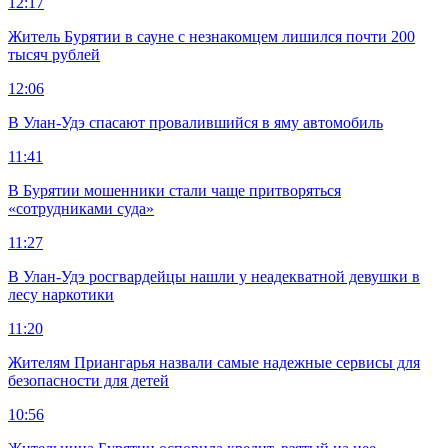
12:17
Житель Бурятии в сауне с незнакомцем лишился почти 200
тысяч рублей
12:06
В Улан-Удэ спасают провалившийся в яму автомобиль
11:41
В Бурятии мошенники стали чаще притворяться
«сотрудниками суда»
11:27
В Улан-Удэ росгвардейцы нашли у неадекватной девушки в
лесу наркотики
11:20
Жителям Приангарья назвали самые надежные сервисы для
безопасности для детей
10:56