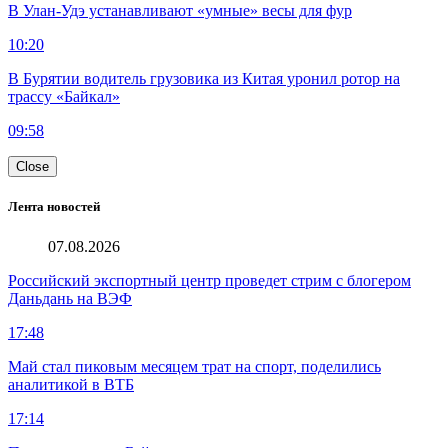
В Улан-Удэ устанавливают «умные» весы для фур
10:20
В Бурятии водитель грузовика из Китая уронил ротор на
трассу «Байкал»
09:58
Close
Лента новостей
07.08.2026
Российский экспортный центр проведет стрим с блогером
Даньдань на ВЭФ
17:48
Май стал пиковым месяцем трат на спорт, поделились
аналитикой в ВТБ
17:14