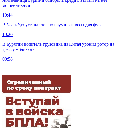
Жительница Бурятии оспорила кредит, взятый на нее
мошенниками
10:44
В Улан-Удэ устанавливают «умные» весы для фур
10:20
В Бурятии водитель грузовика из Китая уронил ротор на
трассу «Байкал»
09:58