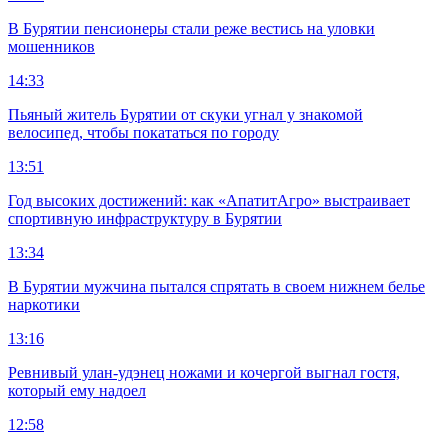
В Бурятии пенсионеры стали реже вестись на уловки
мошенников
14:33
Пьяный житель Бурятии от скуки угнал у знакомой
велосипед, чтобы покататься по городу
13:51
Год высоких достижений: как «АпатитАгро» выстраивает
спортивную инфраструктуру в Бурятии
13:34
В Бурятии мужчина пытался спрятать в своем нижнем белье
наркотики
13:16
Ревнивый улан-удэнец ножами и кочергой выгнал гостя,
который ему надоел
12:58