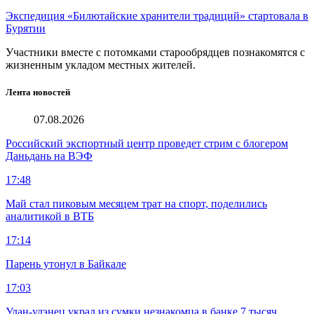
Экспедиция «Билютайские хранители традиций» стартовала в
Бурятии
Участники вместе с потомками старообрядцев познакомятся с
жизненным укладом местных жителей.
Лента новостей
07.08.2026
Российский экспортный центр проведет стрим с блогером
Даньдань на ВЭФ
17:48
Май стал пиковым месяцем трат на спорт, поделились
аналитикой в ВТБ
17:14
Парень утонул в Байкале
17:03
Улан-удэнец украл из сумки незнакомца в банке 7 тысяч