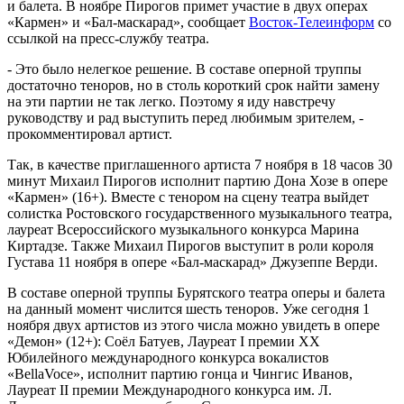
и балета. В ноябре Пирогов примет участие в двух операх
«Кармен» и «Бал-маскарад», сообщает
Восток-Телеинформ
со
ссылкой на пресс-службу театра.
- Это было нелегкое решение. В составе оперной труппы
достаточно теноров, но в столь короткий срок найти замену
на эти партии не так легко. Поэтому я иду навстречу
руководству и рад выступить перед любимым зрителем, -
прокомментировал артист.
Так, в качестве приглашенного артиста 7 ноября в 18 часов 30
минут Михаил Пирогов исполнит партию Дона Хозе в опере
«Кармен» (16+). Вместе с тенором на сцену театра выйдет
солистка Ростовского государственного музыкального театра,
лауреат Всероссийского музыкального конкурса Марина
Киртадзе. Также Михаил Пирогов выступит в роли короля
Густава 11 ноября в опере «Бал-маскарад» Джузеппе Верди.
В составе оперной труппы Бурятского театра оперы и балета
на данный момент числится шесть теноров. Уже сегодня 1
ноября двух артистов из этого числа можно увидеть в опере
«Демон» (12+): Соёл Батуев, Лауреат I премии XX
Юбилейного международного конкурса вокалистов
«BellaVoce», исполнит партию гонца и Чингис Иванов,
Лауреат II премии Международного конкурса им. Л.