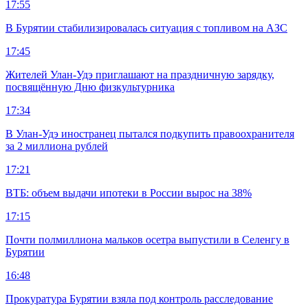
17:55
В Бурятии стабилизировалась ситуация с топливом на АЗС
17:45
Жителей Улан-Удэ приглашают на праздничную зарядку,
посвящённую Дню физкультурника
17:34
В Улан-Удэ иностранец пытался подкупить правоохранителя
за 2 миллиона рублей
17:21
ВТБ: объем выдачи ипотеки в России вырос на 38%
17:15
Почти полмиллиона мальков осетра выпустили в Селенгу в
Бурятии
16:48
Прокуратура Бурятии взяла под контроль расследование