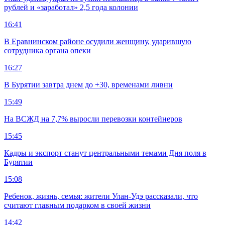
рублей и «заработал» 2,5 года колонии
16:41
В Еравнинском районе осудили женщину, ударившую
сотрудника органа опеки
16:27
В Бурятии завтра днем до +30, временами ливни
15:49
На ВСЖД на 7,7% выросли перевозки контейнеров
15:45
Кадры и экспорт станут центральными темами Дня поля в
Бурятии
15:08
Ребенок, жизнь, семья: жители Улан-Удэ рассказали, что
считают главным подарком в своей жизни
14:42