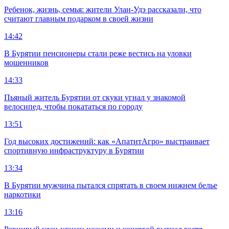
Ребенок, жизнь, семья: жители Улан-Удэ рассказали, что
считают главным подарком в своей жизни
14:42
В Бурятии пенсионеры стали реже вестись на уловки
мошенников
14:33
Пьяный житель Бурятии от скуки угнал у знакомой
велосипед, чтобы покататься по городу
13:51
Год высоких достижений: как «АпатитАгро» выстраивает
спортивную инфраструктуру в Бурятии
13:34
В Бурятии мужчина пытался спрятать в своем нижнем белье
наркотики
13:16