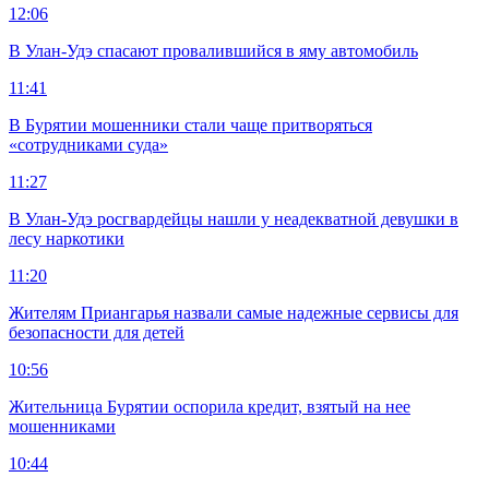
12:06
В Улан-Удэ спасают провалившийся в яму автомобиль
11:41
В Бурятии мошенники стали чаще притворяться
«сотрудниками суда»
11:27
В Улан-Удэ росгвардейцы нашли у неадекватной девушки в
лесу наркотики
11:20
Жителям Приангарья назвали самые надежные сервисы для
безопасности для детей
10:56
Жительница Бурятии оспорила кредит, взятый на нее
мошенниками
10:44