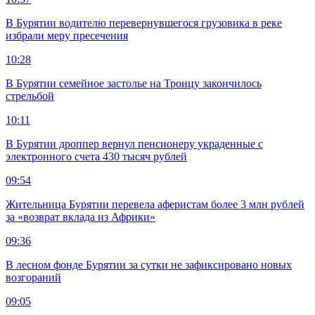
В Бурятии водителю перевернувшегося грузовика в реке
избрали меру пресечения
10:28
В Бурятии семейное застолье на Троицу закончилось
стрельбой
10:11
В Бурятии дроппер вернул пенсионеру украденные с
электронного счета 430 тысяч рублей
09:54
Жительница Бурятии перевела аферистам более 3 млн рублей
за «возврат вклада из Африки»
09:36
В лесном фонде Бурятии за сутки не зафиксировано новых
возгораний
09:05