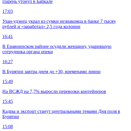
Парень утонул в Байкале
17:03
Улан-удэнец украл из сумки незнакомца в банке 7 тысяч
рублей и «заработал» 2,5 года колонии
16:41
В Еравнинском районе осудили женщину, ударившую
сотрудника органа опеки
16:27
В Бурятии завтра днем до +30, временами ливни
15:49
На ВСЖД на 7,7% выросли перевозки контейнеров
15:45
Кадры и экспорт станут центральными темами Дня поля в
Бурятии
15:08