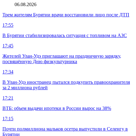
06.08.2026
Трем жителям Бурятии врачи восстановили лицо после ДТП
17:55
В Бурятии стабилизировалась ситуация с топливом на АЗС
17:45
Жителей Улан-Удэ приглашают на праздничную зарядку,
посвящённую Дню физкультурника
17:34
В Улан-Удэ иностранец пытался подкупить правоохранителя
за 2 миллиона рублей
17:21
ВТБ: объем выдачи ипотеки в России вырос на 38%
17:15
Почти полмиллиона мальков осетра выпустили в Селенгу в
Бурятии