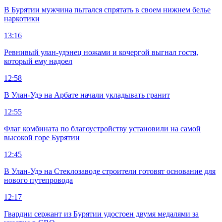
В Бурятии мужчина пытался спрятать в своем нижнем белье
наркотики
13:16
Ревнивый улан-удэнец ножами и кочергой выгнал гостя,
который ему надоел
12:58
В Улан-Удэ на Арбате начали укладывать гранит
12:55
Флаг комбината по благоустройству установили на самой
высокой горе Бурятии
12:45
В Улан-Удэ на Стеклозаводе строители готовят основание для
нового путепровода
12:17
Гвардии сержант из Бурятии удостоен двумя медалями за