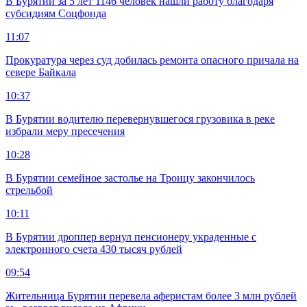
В Бурятии за 5 лет 1146 человек нашли работу благодаря
субсидиям Соцфонда
11:07
Прокуратура через суд добилась ремонта опасного причала на
севере Байкала
10:37
В Бурятии водителю перевернувшегося грузовика в реке
избрали меру пресечения
10:28
В Бурятии семейное застолье на Троицу закончилось
стрельбой
10:11
В Бурятии дроппер вернул пенсионеру украденные с
электронного счета 430 тысяч рублей
09:54
Жительница Бурятии перевела аферистам более 3 млн рублей