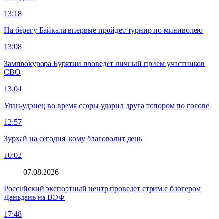
13:18
На берегу Байкала впервые пройдет турнир по миниволею
13:08
Зампрокурора Бурятии проведет личный прием участников
СВО
13:04
Улан-удэнец во время ссоры ударил друга топором по голове
12:57
Зурхай на сегодня: кому благоволит день
10:02
07.08.2026
Российский экспортный центр проведет стрим с блогером
Даньдань на ВЭФ
17:48