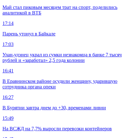
Май стал пиковым месяцем трат на спорт, поделились
аналитикой в ВТБ
17:14
Парень утонул в Байкале
17:03
Улан-удэнец украл из сумки незнакомца в банке 7 тысяч
рублей и «заработал» 2,5 года колонии
16:41
В Еравнинском районе осудили женщину, ударившую
сотрудника органа опеки
16:27
В Бурятии завтра днем до +30, временами ливни
15:49
На ВСЖД на 7,7% выросли перевозки контейнеров