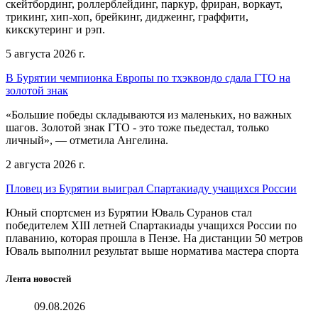
скейтбординг, роллерблейдинг, паркур, фриран, воркаут,
трикинг, хип-хоп, брейкинг, диджеинг, граффити,
кикскутеринг и рэп.
5 августа 2026 г.
В Бурятии чемпионка Европы по тхэквондо сдала ГТО на
золотой знак
«Большие победы складываются из маленьких, но важных
шагов. Золотой знак ГТО - это тоже пьедестал, только
личный», — отметила Ангелина.
2 августа 2026 г.
Пловец из Бурятии выиграл Спартакиаду учащихся России
Юный спортсмен из Бурятии Юваль Суранов стал
победителем XIII летней Спартакиады учащихся России по
плаванию, которая прошла в Пензе. На дистанции 50 метров
Юваль выполнил результат выше норматива мастера спорта
Лента новостей
09.08.2026