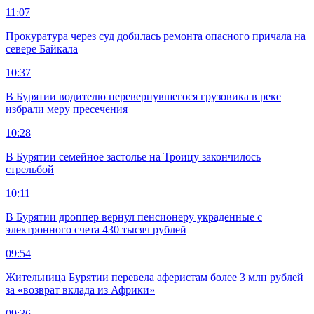
11:07
Прокуратура через суд добилась ремонта опасного причала на
севере Байкала
10:37
В Бурятии водителю перевернувшегося грузовика в реке
избрали меру пресечения
10:28
В Бурятии семейное застолье на Троицу закончилось
стрельбой
10:11
В Бурятии дроппер вернул пенсионеру украденные с
электронного счета 430 тысяч рублей
09:54
Жительница Бурятии перевела аферистам более 3 млн рублей
за «возврат вклада из Африки»
09:36