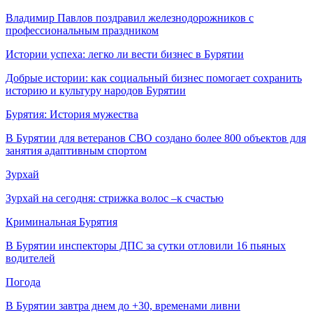
Владимир Павлов поздравил железнодорожников с
профессиональным праздником
Истории успеха: легко ли вести бизнес в Бурятии
Добрые истории: как социальный бизнес помогает сохранить
историю и культуру народов Бурятии
Бурятия: История мужества
В Бурятии для ветеранов СВО создано более 800 объектов для
занятия адаптивным спортом
Зурхай
Зурхай на сегодня: стрижка волос –к счастью
Криминальная Бурятия
В Бурятии инспекторы ДПС за сутки отловили 16 пьяных
водителей
Погода
В Бурятии завтра днем до +30, временами ливни