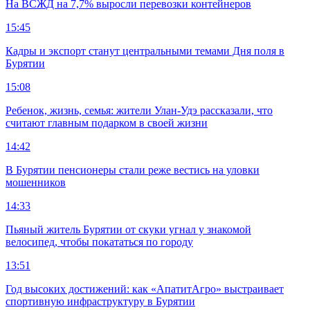
На ВСЖД на 7,7% выросли перевозки контейнеров
15:45
Кадры и экспорт станут центральными темами Дня поля в
Бурятии
15:08
Ребенок, жизнь, семья: жители Улан-Удэ рассказали, что
считают главным подарком в своей жизни
14:42
В Бурятии пенсионеры стали реже вестись на уловки
мошенников
14:33
Пьяный житель Бурятии от скуки угнал у знакомой
велосипед, чтобы покататься по городу
13:51
Год высоких достижений: как «АпатитАгро» выстраивает
спортивную инфраструктуру в Бурятии