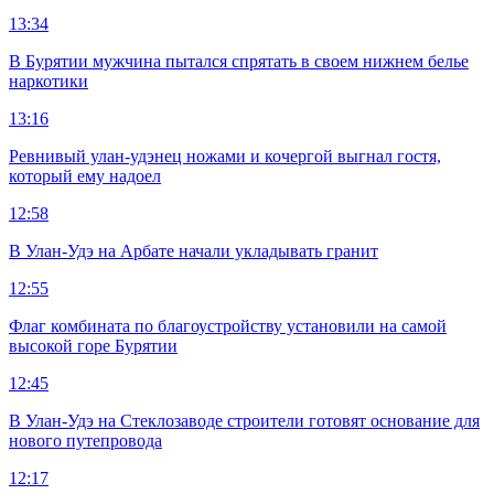
13:34
В Бурятии мужчина пытался спрятать в своем нижнем белье
наркотики
13:16
Ревнивый улан-удэнец ножами и кочергой выгнал гостя,
который ему надоел
12:58
В Улан-Удэ на Арбате начали укладывать гранит
12:55
Флаг комбината по благоустройству установили на самой
высокой горе Бурятии
12:45
В Улан-Удэ на Стеклозаводе строители готовят основание для
нового путепровода
12:17