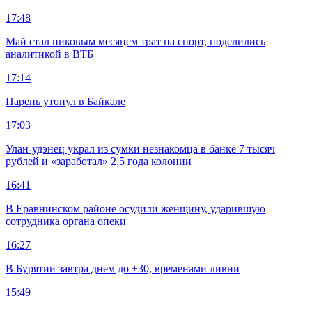
17:48
Май стал пиковым месяцем трат на спорт, поделились
аналитикой в ВТБ
17:14
Парень утонул в Байкале
17:03
Улан-удэнец украл из сумки незнакомца в банке 7 тысяч
рублей и «заработал» 2,5 года колонии
16:41
В Еравнинском районе осудили женщину, ударившую
сотрудника органа опеки
16:27
В Бурятии завтра днем до +30, временами ливни
15:49