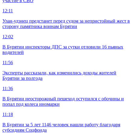
участие в СВО
12:11
Улан-удэнец предстанет перед судом за непристойный жест в
сторону памятника воинам Бурятии
12:02
В Бурятии инспекторы ДПС за сутки отловили 16 пьяных
водителей
11:56
Эксперты рассказали, как изменились доходы жителей
Бурятии за полгода
11:36
В Бурятии неосторожный пешеход оступился с обочины и
попал под колеса иномарки
11:18
В Бурятии за 5 лет 1146 человек нашли работу благодаря
субсидиям Соцфонда