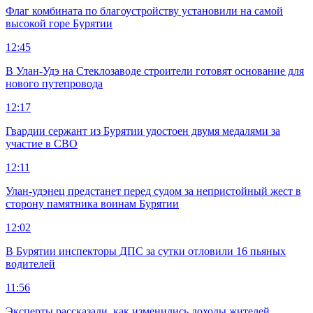
Флаг комбината по благоустройству установили на самой
высокой горе Бурятии
12:45
В Улан-Удэ на Стеклозаводе строители готовят основание для
нового путепровода
12:17
Гвардии сержант из Бурятии удостоен двумя медалями за
участие в СВО
12:11
Улан-удэнец предстанет перед судом за непристойный жест в
сторону памятника воинам Бурятии
12:02
В Бурятии инспекторы ДПС за сутки отловили 16 пьяных
водителей
11:56
Эксперты рассказали, как изменились доходы жителей