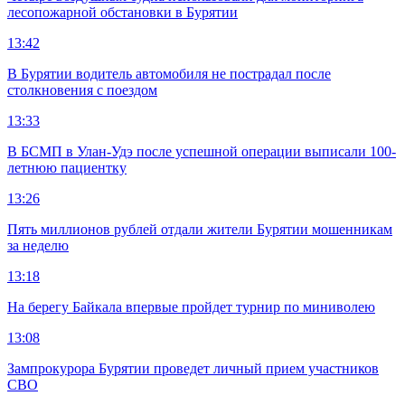
лесопожарной обстановки в Бурятии
13:42
В Бурятии водитель автомобиля не пострадал после
столкновения с поездом
13:33
В БСМП в Улан-Удэ после успешной операции выписали 100-
летнюю пациентку
13:26
Пять миллионов рублей отдали жители Бурятии мошенникам
за неделю
13:18
На берегу Байкала впервые пройдет турнир по миниволею
13:08
Зампрокурора Бурятии проведет личный прием участников
СВО