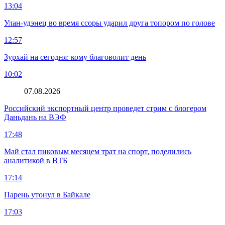
13:04
Улан-удэнец во время ссоры ударил друга топором по голове
12:57
Зурхай на сегодня: кому благоволит день
10:02
07.08.2026
Российский экспортный центр проведет стрим с блогером
Даньдань на ВЭФ
17:48
Май стал пиковым месяцем трат на спорт, поделились
аналитикой в ВТБ
17:14
Парень утонул в Байкале
17:03