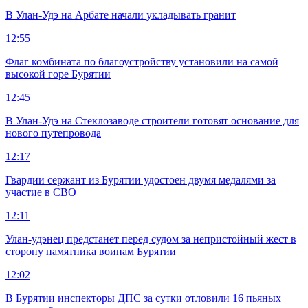
В Улан-Удэ на Арбате начали укладывать гранит
12:55
Флаг комбината по благоустройству установили на самой
высокой горе Бурятии
12:45
В Улан-Удэ на Стеклозаводе строители готовят основание для
нового путепровода
12:17
Гвардии сержант из Бурятии удостоен двумя медалями за
участие в СВО
12:11
Улан-удэнец предстанет перед судом за непристойный жест в
сторону памятника воинам Бурятии
12:02
В Бурятии инспекторы ДПС за сутки отловили 16 пьяных