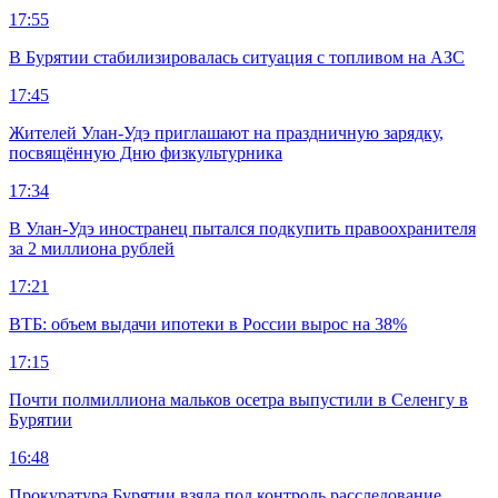
17:55
В Бурятии стабилизировалась ситуация с топливом на АЗС
17:45
Жителей Улан-Удэ приглашают на праздничную зарядку,
посвящённую Дню физкультурника
17:34
В Улан-Удэ иностранец пытался подкупить правоохранителя
за 2 миллиона рублей
17:21
ВТБ: объем выдачи ипотеки в России вырос на 38%
17:15
Почти полмиллиона мальков осетра выпустили в Селенгу в
Бурятии
16:48
Прокуратура Бурятии взяла под контроль расследование