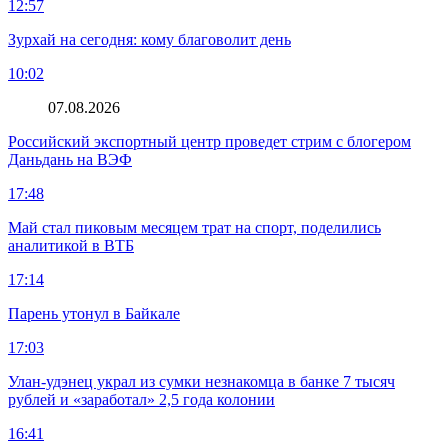
12:57
Зурхай на сегодня: кому благоволит день
10:02
07.08.2026
Российский экспортный центр проведет стрим с блогером
Даньдань на ВЭФ
17:48
Май стал пиковым месяцем трат на спорт, поделились
аналитикой в ВТБ
17:14
Парень утонул в Байкале
17:03
Улан-удэнец украл из сумки незнакомца в банке 7 тысяч
рублей и «заработал» 2,5 года колонии
16:41