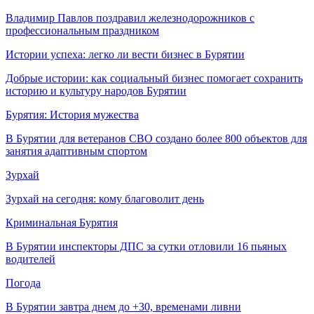
Владимир Павлов поздравил железнодорожников с
профессиональным праздником
Истории успеха: легко ли вести бизнес в Бурятии
Добрые истории: как социальный бизнес помогает сохранить
историю и культуру народов Бурятии
Бурятия: История мужества
В Бурятии для ветеранов СВО создано более 800 объектов для
занятия адаптивным спортом
Зурхай
Зурхай на сегодня: кому благоволит день
Криминальная Бурятия
В Бурятии инспекторы ДПС за сутки отловили 16 пьяных
водителей
Погода
В Бурятии завтра днем до +30, временами ливни