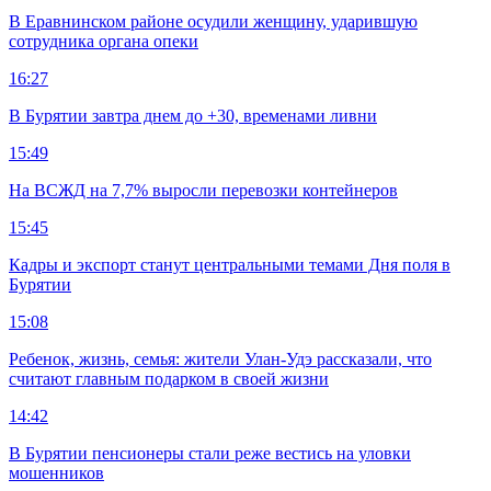
В Еравнинском районе осудили женщину, ударившую
сотрудника органа опеки
16:27
В Бурятии завтра днем до +30, временами ливни
15:49
На ВСЖД на 7,7% выросли перевозки контейнеров
15:45
Кадры и экспорт станут центральными темами Дня поля в
Бурятии
15:08
Ребенок, жизнь, семья: жители Улан-Удэ рассказали, что
считают главным подарком в своей жизни
14:42
В Бурятии пенсионеры стали реже вестись на уловки
мошенников