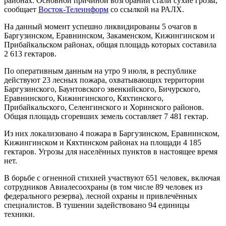
районах. Основной причиной возгораний стали сухие грозы,
сообщает
Восток-Телеинформ
со ссылкой на РАЛХ.
На данный момент успешно ликвидированы 5 очагов в
Баргузинском, Еравнинском, Закаменском, Кижингинском и
Прибайкальском районах, общая площадь которых составила
2 613 гектаров.
По оперативным данным на утро 9 июля, в республике
действуют 23 лесных пожара, охватывающих территории
Баргузинского, Баунтовского эвенкийского, Бичурского,
Еравнинского, Кижингинского, Кяхтинского,
Прибайкальского, Селенгинского и Хоринского районов.
Общая площадь сгоревших земель составляет 7 481 гектар.
Из них локализовано 4 пожара в Баргузинском, Еравнинском,
Кижингинском и Кяхтинском районах на площади 4 185
гектаров. Угрозы для населённых пунктов в настоящее время
нет.
В борьбе с огненной стихией участвуют 651 человек, включая
сотрудников Авиалесоохраны (в том числе 89 человек из
федерального резерва), лесной охраны и привлечённых
специалистов. В тушении задействовано 94 единицы
техники.