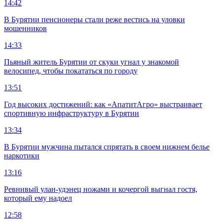
14:42
В Бурятии пенсионеры стали реже вестись на уловки
мошенников
14:33
Пьяный житель Бурятии от скуки угнал у знакомой
велосипед, чтобы покататься по городу
13:51
Год высоких достижений: как «АпатитАгро» выстраивает
спортивную инфраструктуру в Бурятии
13:34
В Бурятии мужчина пытался спрятать в своем нижнем белье
наркотики
13:16
Ревнивый улан-удэнец ножами и кочергой выгнал гостя,
который ему надоел
12:58