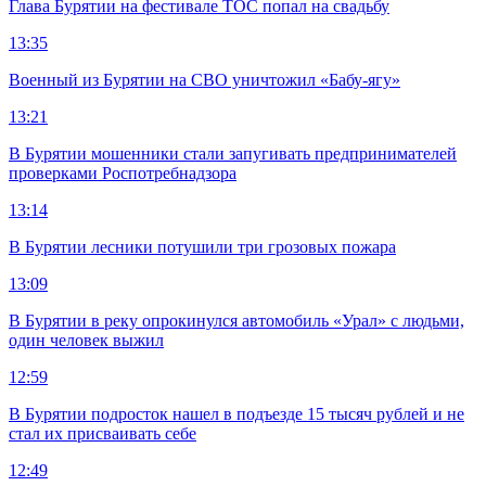
Глава Бурятии на фестивале ТОС попал на свадьбу
13:35
Военный из Бурятии на СВО уничтожил «Бабу-ягу»
13:21
В Бурятии мошенники стали запугивать предпринимателей
проверками Роспотребнадзора
13:14
В Бурятии лесники потушили три грозовых пожара
13:09
В Бурятии в реку опрокинулся автомобиль «Урал» с людьми,
один человек выжил
12:59
В Бурятии подросток нашел в подъезде 15 тысяч рублей и не
стал их присваивать себе
12:49