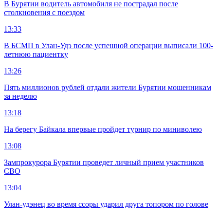
В Бурятии водитель автомобиля не пострадал после
столкновения с поездом
13:33
В БСМП в Улан-Удэ после успешной операции выписали 100-
летнюю пациентку
13:26
Пять миллионов рублей отдали жители Бурятии мошенникам
за неделю
13:18
На берегу Байкала впервые пройдет турнир по миниволею
13:08
Зампрокурора Бурятии проведет личный прием участников
СВО
13:04
Улан-удэнец во время ссоры ударил друга топором по голове