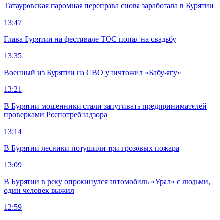
Татауровская паромная переправа снова заработала в Бурятии
13:47
Глава Бурятии на фестивале ТОС попал на свадьбу
13:35
Военный из Бурятии на СВО уничтожил «Бабу-ягу»
13:21
В Бурятии мошенники стали запугивать предпринимателей
проверками Роспотребнадзора
13:14
В Бурятии лесники потушили три грозовых пожара
13:09
В Бурятии в реку опрокинулся автомобиль «Урал» с людьми,
один человек выжил
12:59