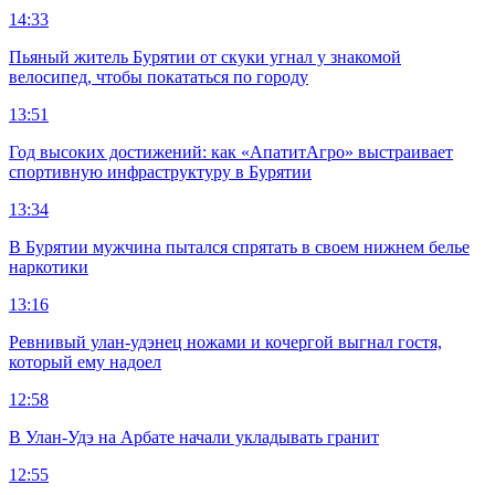
14:33
Пьяный житель Бурятии от скуки угнал у знакомой
велосипед, чтобы покататься по городу
13:51
Год высоких достижений: как «АпатитАгро» выстраивает
спортивную инфраструктуру в Бурятии
13:34
В Бурятии мужчина пытался спрятать в своем нижнем белье
наркотики
13:16
Ревнивый улан-удэнец ножами и кочергой выгнал гостя,
который ему надоел
12:58
В Улан-Удэ на Арбате начали укладывать гранит
12:55