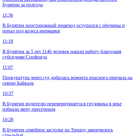
Бурятии за полгода
11:36
В Бурятии неосторожный пешеход оступился с обочины и
попал под колеса иномарки
11:18
В Бурятии за 5 лет 1146 человек нашли работу благодаря
субсидиям Соцфонда
11:07
Прокуратура через суд добилась ремонта опасного причала на
севере Байкала
10:37
В Бурятии водителю перевернувшегося грузовика в реке
избрали меру пресечения
10:28
В Бурятии семейное застолье на Троицу закончилось
стрельбой