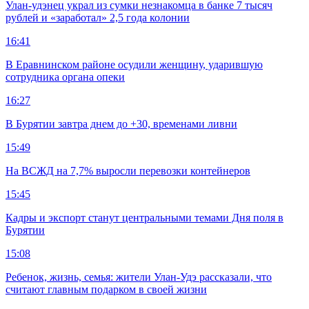
Улан-удэнец украл из сумки незнакомца в банке 7 тысяч
рублей и «заработал» 2,5 года колонии
16:41
В Еравнинском районе осудили женщину, ударившую
сотрудника органа опеки
16:27
В Бурятии завтра днем до +30, временами ливни
15:49
На ВСЖД на 7,7% выросли перевозки контейнеров
15:45
Кадры и экспорт станут центральными темами Дня поля в
Бурятии
15:08
Ребенок, жизнь, семья: жители Улан-Удэ рассказали, что
считают главным подарком в своей жизни