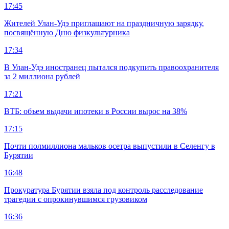
17:45
Жителей Улан-Удэ приглашают на праздничную зарядку,
посвящённую Дню физкультурника
17:34
В Улан-Удэ иностранец пытался подкупить правоохранителя
за 2 миллиона рублей
17:21
ВТБ: объем выдачи ипотеки в России вырос на 38%
17:15
Почти полмиллиона мальков осетра выпустили в Селенгу в
Бурятии
16:48
Прокуратура Бурятии взяла под контроль расследование
трагедии с опрокинувшимся грузовиком
16:36