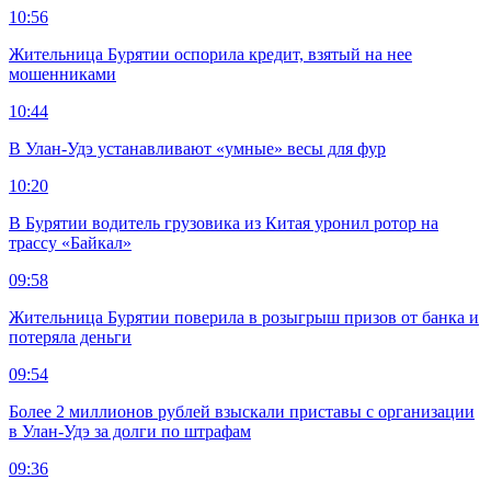
10:56
Жительница Бурятии оспорила кредит, взятый на нее
мошенниками
10:44
В Улан-Удэ устанавливают «умные» весы для фур
10:20
В Бурятии водитель грузовика из Китая уронил ротор на
трассу «Байкал»
09:58
Жительница Бурятии поверила в розыгрыш призов от банка и
потеряла деньги
09:54
Более 2 миллионов рублей взыскали приставы с организации
в Улан-Удэ за долги по штрафам
09:36