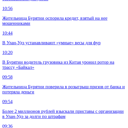
10:56
Жительница Бурятии оспорила кредит, взятый на нее
мошенниками
10:44
В Улан-Удэ устанавливают «умные» весы для фур
10:20
В Бурятии водитель грузовика из Китая уронил ротор на
трассу «Байкал»
09:58
Жительница Бурятии поверила в розыгрыш призов от банка и
потеряла деньги
09:54
Более 2 миллионов рублей взыскали приставы с организации
в Улан-Удэ за долги по штрафам
09:36