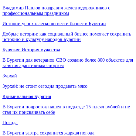
Владимир Павлов поздравил железнодорожников с
профессиональным праздником
Истории успеха: легко ли вести бизнес в Бурятии
Добрые истории: как социальный бизнес помогает сохранить
историю и культуру народов Бурятии
Бурятия: История мужества
В Бурятии для ветеранов СВО создано более 800 объектов для
занятия адаптивным спортом
Зурхай
Зурхай: не стоит сегодня продавать мясо
Криминальная Бурятия
В Бурятии подросток нашел в подъезде 15 тысяч рублей и не
стал их присваивать себе
Погода
В Бурятии завтра сохранится жаркая погода