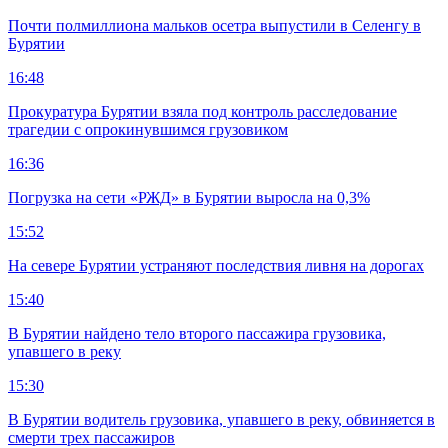
Почти полмиллиона мальков осетра выпустили в Селенгу в
Бурятии
16:48
Прокуратура Бурятии взяла под контроль расследование
трагедии с опрокинувшимся грузовиком
16:36
Погрузка на сети «РЖД» в Бурятии выросла на 0,3%
15:52
На севере Бурятии устраняют последствия ливня на дорогах
15:40
В Бурятии найдено тело второго пассажира грузовика,
упавшего в реку
15:30
В Бурятии водитель грузовика, упавшего в реку, обвиняется в
смерти трех пассажиров