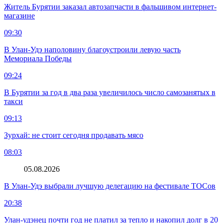
Житель Бурятии заказал автозапчасти в фальшивом интернет-
магазине
09:30
В Улан-Удэ наполовину благоустроили левую часть
Мемориала Победы
09:24
В Бурятии за год в два раза увеличилось число самозанятых в
такси
09:13
Зурхай: не стоит сегодня продавать мясо
08:03
05.08.2026
В Улан-Удэ выбрали лучшую делегацию на фестивале ТОСов
20:38
Улан-удэнец почти год не платил за тепло и накопил долг в 20