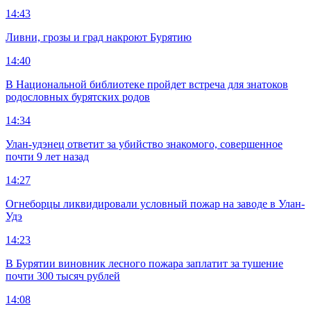
14:43
Ливни, грозы и град накроют Бурятию
14:40
В Национальной библиотеке пройдет встреча для знатоков
родословных бурятских родов
14:34
Улан-удэнец ответит за убийство знакомого, совершенное
почти 9 лет назад
14:27
Огнеборцы ликвидировали условный пожар на заводе в Улан-
Удэ
14:23
В Бурятии виновник лесного пожара заплатит за тушение
почти 300 тысяч рублей
14:08