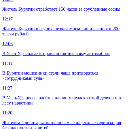
Житель Бурятии отработает 150 часов за срубленные сосны
12:17
Житель Бурятии в сауне с незнакомцем лишился почти 200
тысяч рублей
12:06
В Улан-Удэ спасают провалившийся в яму автомобиль
11:41
В Бурятии мошенники стали чаще притворяться
«сотрудниками суда»
11:27
В Улан-Удэ росгвардейцы нашли у неадекватной девушки в
лесу наркотики
11:20
Жителям Приангарья назвали самые надежные сервисы для
безопасности для детей