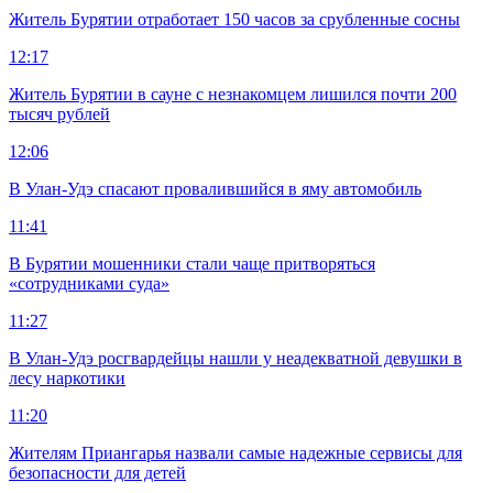
Житель Бурятии отработает 150 часов за срубленные сосны
12:17
Житель Бурятии в сауне с незнакомцем лишился почти 200
тысяч рублей
12:06
В Улан-Удэ спасают провалившийся в яму автомобиль
11:41
В Бурятии мошенники стали чаще притворяться
«сотрудниками суда»
11:27
В Улан-Удэ росгвардейцы нашли у неадекватной девушки в
лесу наркотики
11:20
Жителям Приангарья назвали самые надежные сервисы для
безопасности для детей