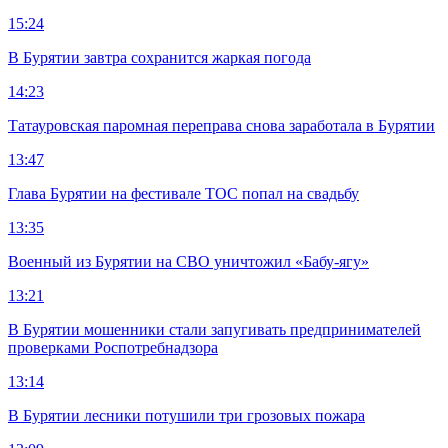
15:24
В Бурятии завтра сохранится жаркая погода
14:23
Татауровская паромная переправа снова заработала в Бурятии
13:47
Глава Бурятии на фестивале ТОС попал на свадьбу
13:35
Военный из Бурятии на СВО уничтожил «Бабу-ягу»
13:21
В Бурятии мошенники стали запугивать предпринимателей
проверками Роспотребнадзора
13:14
В Бурятии лесники потушили три грозовых пожара