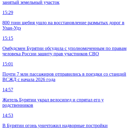
занятый земельный участок
15:29
800 тонн щебня ушло на восстановление размытых дорог в
Улан-Удэ
15:15
Омбудсмен Бурятии обсудила с уполномоченным по правам
человека России защиту прав участников СВО
15:01
Почти 7 млн пассажиров отправились в поездки со станций
ВСЖД с начала 2026 года
14:57
Житель Бурятии украл велосипед и спрятал его у
родственников
14:53
В Бурятии огонь уничтожил надворные постройки