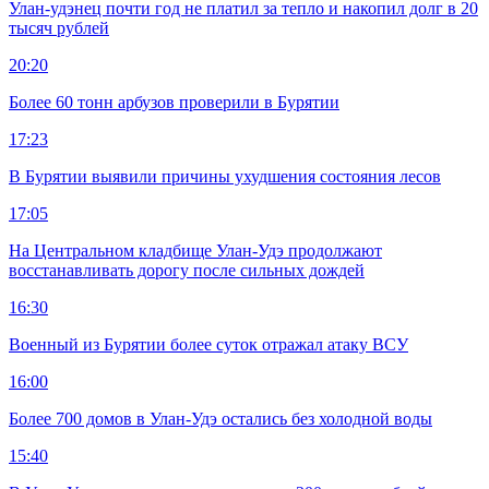
Улан-удэнец почти год не платил за тепло и накопил долг в 20
тысяч рублей
20:20
Более 60 тонн арбузов проверили в Бурятии
17:23
В Бурятии выявили причины ухудшения состояния лесов
17:05
На Центральном кладбище Улан-Удэ продолжают
восстанавливать дорогу после сильных дождей
16:30
Военный из Бурятии более суток отражал атаку ВСУ
16:00
Более 700 домов в Улан-Удэ остались без холодной воды
15:40