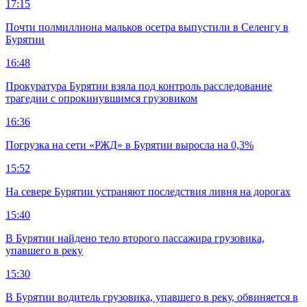
17:15
Почти полмиллиона мальков осетра выпустили в Селенгу в
Бурятии
16:48
Прокуратура Бурятии взяла под контроль расследование
трагедии с опрокинувшимся грузовиком
16:36
Погрузка на сети «РЖД» в Бурятии выросла на 0,3%
15:52
На севере Бурятии устраняют последствия ливня на дорогах
15:40
В Бурятии найдено тело второго пассажира грузовика,
упавшего в реку
15:30
В Бурятии водитель грузовика, упавшего в реку, обвиняется в