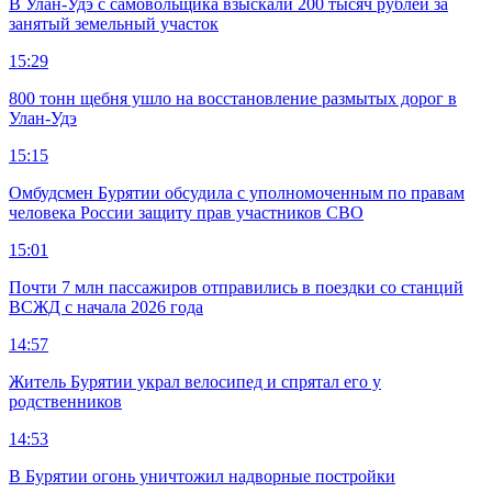
В Улан-Удэ с самовольщика взыскали 200 тысяч рублей за
занятый земельный участок
15:29
800 тонн щебня ушло на восстановление размытых дорог в
Улан-Удэ
15:15
Омбудсмен Бурятии обсудила с уполномоченным по правам
человека России защиту прав участников СВО
15:01
Почти 7 млн пассажиров отправились в поездки со станций
ВСЖД с начала 2026 года
14:57
Житель Бурятии украл велосипед и спрятал его у
родственников
14:53
В Бурятии огонь уничтожил надворные постройки