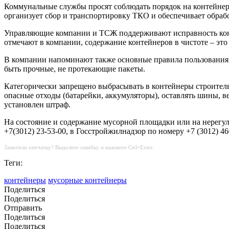
Коммунальные службы просят соблюдать порядок на контейнер
организует сбор и транспортировку ТКО и обеспечивает обраб
Управляющие компании и ТСЖ поддерживают исправность конте
отмечают в компании, содержание контейнеров в чистоте – это 
В компании напоминают также основные правила пользования 
быть прочные, не протекающие пакеты.
Категорически запрещено выбрасывать в контейнеры строитель
опасные отходы (батарейки, аккумуляторы), оставлять шины, в
установлен штраф.
На состояние и содержание мусорной площадки или на нерегу
+7(3012) 23-53-00, в Госстройжилнадзор по номеру +7 (3012) 4
Заметили опечатку? Выделите ошибку и нажмите Ctrl+Enter.
Теги:
контейнеры
мусорные контейнеры
Поделиться
Поделиться
Отправить
Поделиться
Поделиться