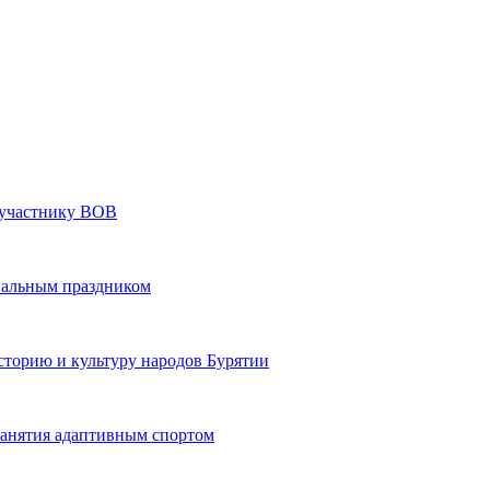
» участнику ВОВ
нальным праздником
сторию и культуру народов Бурятии
 занятия адаптивным спортом