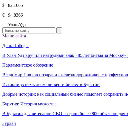
$ 82.1665
€ 94.8366
…
Улан-Удэ
Меню сайта
День Победы
В Улан-Удэ вручили нагрудный знак «85 лет битвы за Москву
Парламентское обозрение
Владимир Павлов поздравил железнодорожников с профессио
Истории успеха: легко ли вести бизнес в Бурятии
Добрые истории: как социальный бизнес помогает сохранить и
Бурятия: История мужества
В Бурятии для ветеранов СВО создано более 800 объектов для
Зурхай