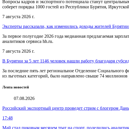
Вопросы кадров и экспортного потенциала станут центральным
соберет порядка 1000 гостей из Республики Бурятия, Иркутской
7 августа 2026 г.
Эксперты рассказали, как изменились доходы жителей Бурятии
За первое полугодие 2026 года медианная предлагаемая зарпла
аналитиков сервиса hh.ru.
7 августа 2026 г.
В Бурятии за 5 лет 1146 человек нашли работу благодаря субс
За последние пять лет региональное Отделение Социального 
из льготных категорий, было направлено свыше 74 миллионов 
Лента новостей
07.08.2026
Российский экспортный центр проведет стрим с блогером Дан
17:48
Май стал пиковым месяцем трат на спорт, поделились аналити