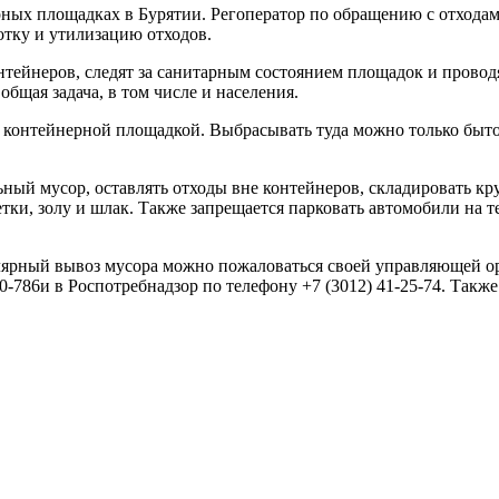
ных площадках в Бурятии. Регоператор по обращению с отходам
отку и утилизацию отходов.
йнеров, следят за санитарным состоянием площадок и проводя
общая задача, в том числе и населения.
контейнерной площадкой. Выбрасывать туда можно только быто
ный мусор, оставлять отходы вне контейнеров, складировать к
етки, золу и шлак. Также запрещается парковать автомобили на 
лярный вывоз мусора можно пожаловаться своей управляющей о
60-786и в Роспотребнадзор по телефону +7 (3012) 41-25-74. Такж