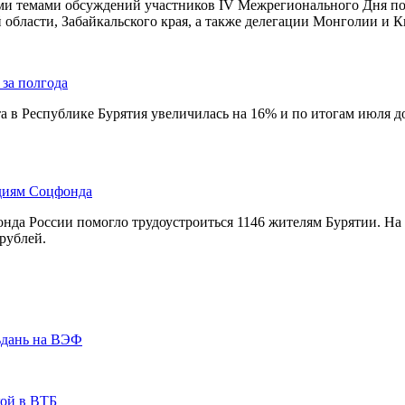
и темами обсуждений участников IV Межрегионального Дня поля
 области, Забайкальского края, а также делегации Монголии и Ки
 за полгода
та в Республике Бурятия увеличилась на 16% и по итогам июля д
идиям Соцфонда
фонда России помогло трудоустроиться 1146 жителям Бурятии. 
рублей.
ьдань на ВЭФ
кой в ВТБ