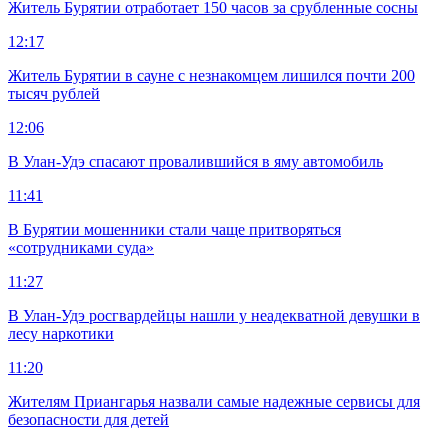
Житель Бурятии отработает 150 часов за срубленные сосны
12:17
Житель Бурятии в сауне с незнакомцем лишился почти 200
тысяч рублей
12:06
В Улан-Удэ спасают провалившийся в яму автомобиль
11:41
В Бурятии мошенники стали чаще притворяться
«сотрудниками суда»
11:27
В Улан-Удэ росгвардейцы нашли у неадекватной девушки в
лесу наркотики
11:20
Жителям Приангарья назвали самые надежные сервисы для
безопасности для детей