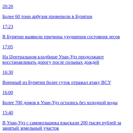
20:20
Более 60 тонн арбузов проверили в Бурятии
17:23
В Бурятии выявили причины ухудшения состояния лесов
17:05
На Центральном кладбище Улан-Удэ продолжают
восстанавливать дорогу после сильных дождей
16:30
Военный из Бурятии более суток отражал атаку ВСУ
16:00
Более 700 домов в Улан-Удэ остались без холодной воды
15:40
В Улан-Удэ с самовольщика взыскали 200 тысяч рублей за
занятый земельный участок