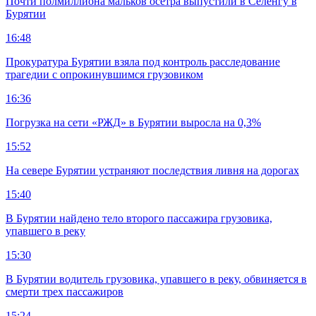
Почти полмиллиона мальков осетра выпустили в Селенгу в
Бурятии
16:48
Прокуратура Бурятии взяла под контроль расследование
трагедии с опрокинувшимся грузовиком
16:36
Погрузка на сети «РЖД» в Бурятии выросла на 0,3%
15:52
На севере Бурятии устраняют последствия ливня на дорогах
15:40
В Бурятии найдено тело второго пассажира грузовика,
упавшего в реку
15:30
В Бурятии водитель грузовика, упавшего в реку, обвиняется в
смерти трех пассажиров
15:24