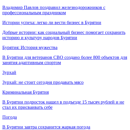
Владимир Павлов поздравил железнодорожников с
профессиональным праздником
Истории успеха: легко ли вести бизнес в Бурятии
Добрые истории: как социальный бизнес помогает сохранить
историю и культуру народов Бурятии
Бурятия: История мужества
В Бурятии для ветеранов СВО создано более 800 объектов для
занятия адаптивным спортом
Зурхай
Зурхай: не стоит сегодня продавать мясо
Криминальная Бурятия
В Бурятии подросток нашел в подъезде 15 тысяч рублей и не
стал их присваивать себе
Погода
В Бурятии завтра сохранится жаркая погода