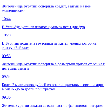
Жительница Бурятии оспорила кредит, взятый на нее
мошенниками
10:44
В Улан-Удэ устанавливают «умные» весы для фур
10:20
В Бурятии водитель грузовика из Китая уронил ротор на
трассу «Байкал»
09:58
Жительница Бурятии поверила в розыгрыш призов от банка и
потеряла деньги
09:54
Более 2 миллионов рублей взыскали приставы с организации
в Улан-Удэ за долги по штрафам
09:36
Житель Бурятии заказал автозапчасти в фальшивом интернет-