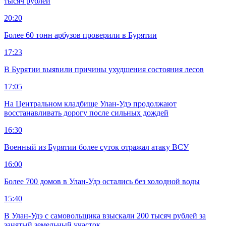
тысяч рублей
20:20
Более 60 тонн арбузов проверили в Бурятии
17:23
В Бурятии выявили причины ухудшения состояния лесов
17:05
На Центральном кладбище Улан-Удэ продолжают
восстанавливать дорогу после сильных дождей
16:30
Военный из Бурятии более суток отражал атаку ВСУ
16:00
Более 700 домов в Улан-Удэ остались без холодной воды
15:40
В Улан-Удэ с самовольщика взыскали 200 тысяч рублей за
занятый земельный участок