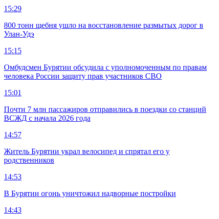
15:29
800 тонн щебня ушло на восстановление размытых дорог в
Улан-Удэ
15:15
Омбудсмен Бурятии обсудила с уполномоченным по правам
человека России защиту прав участников СВО
15:01
Почти 7 млн пассажиров отправились в поездки со станций
ВСЖД с начала 2026 года
14:57
Житель Бурятии украл велосипед и спрятал его у
родственников
14:53
В Бурятии огонь уничтожил надворные постройки
14:43