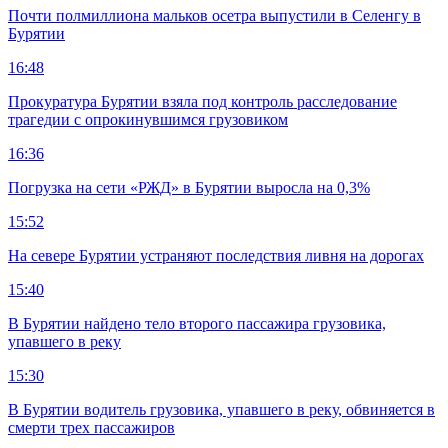
Почти полмиллиона мальков осетра выпустили в Селенгу в
Бурятии
16:48
Прокуратура Бурятии взяла под контроль расследование
трагедии с опрокинувшимся грузовиком
16:36
Погрузка на сети «РЖД» в Бурятии выросла на 0,3%
15:52
На севере Бурятии устраняют последствия ливня на дорогах
15:40
В Бурятии найдено тело второго пассажира грузовика,
упавшего в реку
15:30
В Бурятии водитель грузовика, упавшего в реку, обвиняется в
смерти трех пассажиров