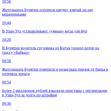
10:56
Жительница Бурятии оспорила кредит, взятый на нее
мошенниками
10:44
В Улан-Удэ устанавливают «умные» весы для фур
10:20
В Бурятии водитель грузовика из Китая уронил ротор на
трассу «Байкал»
09:58
Жительница Бурятии поверила в розыгрыш призов от банка и
потеряла деньги
09:54
Более 2 миллионов рублей взыскали приставы с организации
в Улан-Удэ за долги по штрафам
09:36