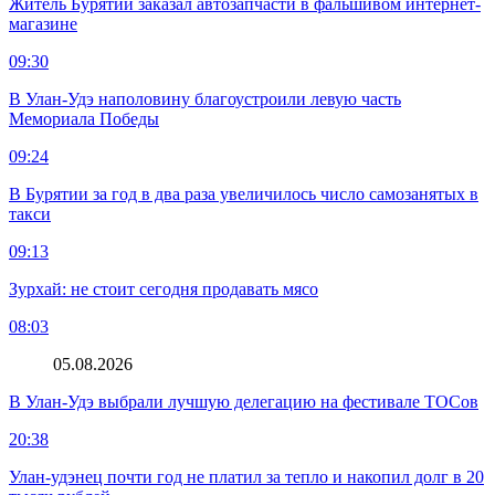
Житель Бурятии заказал автозапчасти в фальшивом интернет-
магазине
09:30
В Улан-Удэ наполовину благоустроили левую часть
Мемориала Победы
09:24
В Бурятии за год в два раза увеличилось число самозанятых в
такси
09:13
Зурхай: не стоит сегодня продавать мясо
08:03
05.08.2026
В Улан-Удэ выбрали лучшую делегацию на фестивале ТОСов
20:38
Улан-удэнец почти год не платил за тепло и накопил долг в 20