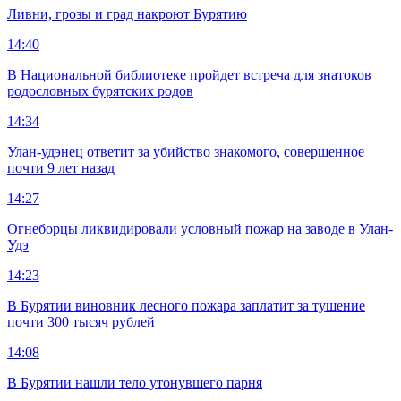
Ливни, грозы и град накроют Бурятию
14:40
В Национальной библиотеке пройдет встреча для знатоков
родословных бурятских родов
14:34
Улан-удэнец ответит за убийство знакомого, совершенное
почти 9 лет назад
14:27
Огнеборцы ликвидировали условный пожар на заводе в Улан-
Удэ
14:23
В Бурятии виновник лесного пожара заплатит за тушение
почти 300 тысяч рублей
14:08
В Бурятии нашли тело утонувшего парня