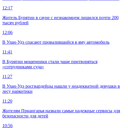
12:17
Житель Бурятии в сауне с незнакомцем лишился почти 200
тысяч рублей
12:06
В Улан-Удэ спасают провалившийся в яму автомобиль
11:41
В Бурятии мошенники стали чаще притворяться
«сотрудниками суда»
11:27
В Улан-Удэ росгвардейцы нашли у неадекватной девушки в
лесу наркотики
11:20
Жителям Приангарья назвали самые надежные сервисы для
безопасности для детей
10:56