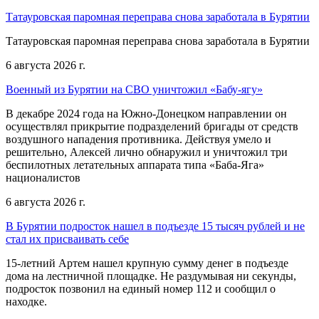
Татауровская паромная переправа снова заработала в Бурятии
Татауровская паромная переправа снова заработала в Бурятии
6 августа 2026 г.
Военный из Бурятии на СВО уничтожил «Бабу-ягу»
В декабре 2024 года на Южно-Донецком направлении он
осуществлял прикрытие подразделений бригады от средств
воздушного нападения противника. Действуя умело и
решительно, Алексей лично обнаружил и уничтожил три
беспилотных летательных аппарата типа «Баба-Яга»
националистов
6 августа 2026 г.
В Бурятии подросток нашел в подъезде 15 тысяч рублей и не
стал их присваивать себе
15-летний Артем нашел крупную сумму денег в подъезде
дома на лестничной площадке. Не раздумывая ни секунды,
подросток позвонил на единый номер 112 и сообщил о
находке.