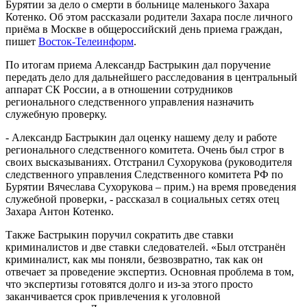
Бурятии за дело о смерти в больнице маленького Захара
Котенко. Об этом рассказали родители Захара после личного
приёма в Москве в общероссийский день приема граждан,
пишет
Восток-Телеинформ
.
По итогам приема Александр Бастрыкин дал поручение
передать дело для дальнейшего расследования в центральный
аппарат СК России, а в отношении сотрудников
регионального следственного управления назначить
служебную проверку.
- Александр Бастрыкин дал оценку нашему делу и работе
регионального следственного комитета. Очень был строг в
своих высказываниях. Отстранил Сухорукова (руководителя
следственного управления Следственного комитета РФ по
Бурятии Вячеслава Сухорукова – прим.) на время проведения
служебной проверки, - рассказал в социальных сетях отец
Захара Антон Котенко.
Также Бастрыкин поручил сократить две ставки
криминалистов и две ставки следователей. «Был отстранён
криминалист, как мы поняли, безвозвратно, так как он
отвечает за проведение экспертиз. Основная проблема в том,
что экспертизы готовятся долго и из-за этого просто
заканчивается срок привлечения к уголовной