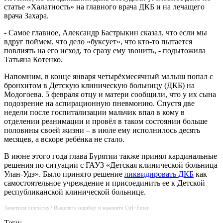
статье «Халатность» на главного врача ДКБ и на лечащего
врача Захара.
- Самое главное, Александр Бастрыкин сказал, что если мы
вдруг поймем, что дело «буксует», что кто-то пытается
повлиять на его исход, то сразу ему звонить, - подытожила
Татьяна Котенко.
Напомним, в конце января четырёхмесячный малыш попал с
бронхитом в Детскую клиническую больницу (ДКБ) на
Модогоева. 5 февраля отцу и матери сообщили, что у их сына
подозрение на аспирационную пневмонию. Спустя две
недели после госпитализации мальчик впал в кому в
отделении реанимации и провёл в таком состоянии больше
половины своей жизни – в июле ему исполнилось десять
месяцев, а вскоре ребёнка не стало.
В июне этого года глава Бурятии также принял кардинальные
решения по ситуации с ГАУЗ «Детская клинической больница
Улан-Удэ». Было принято решение
ликвидировать ДКБ
как
самостоятельное учреждение и присоединить ее к Детской
республиканской клинической больнице.
Заметили опечатку? Выделите ошибку и нажмите Ctrl+Enter.
Теги: