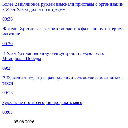
Более 2 миллионов рублей взыскали приставы с организации
в Улан-Удэ за долги по штрафам
09:36
Житель Бурятии заказал автозапчасти в фальшивом интернет-
магазине
09:30
В Улан-Удэ наполовину благоустроили левую часть
Мемориала Победы
09:24
В Бурятии за год в два раза увеличилось число самозанятых в
такси
09:13
Зурхай: не стоит сегодня продавать мясо
08:03
05.08.2026