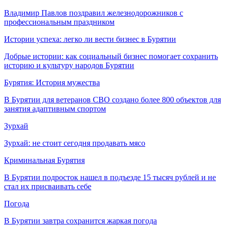
Владимир Павлов поздравил железнодорожников с
профессиональным праздником
Истории успеха: легко ли вести бизнес в Бурятии
Добрые истории: как социальный бизнес помогает сохранить
историю и культуру народов Бурятии
Бурятия: История мужества
В Бурятии для ветеранов СВО создано более 800 объектов для
занятия адаптивным спортом
Зурхай
Зурхай: не стоит сегодня продавать мясо
Криминальная Бурятия
В Бурятии подросток нашел в подъезде 15 тысяч рублей и не
стал их присваивать себе
Погода
В Бурятии завтра сохранится жаркая погода