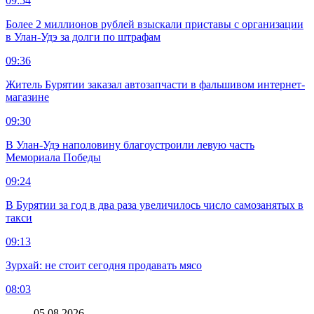
09:54
Более 2 миллионов рублей взыскали приставы с организации
в Улан-Удэ за долги по штрафам
09:36
Житель Бурятии заказал автозапчасти в фальшивом интернет-
магазине
09:30
В Улан-Удэ наполовину благоустроили левую часть
Мемориала Победы
09:24
В Бурятии за год в два раза увеличилось число самозанятых в
такси
09:13
Зурхай: не стоит сегодня продавать мясо
08:03
05.08.2026