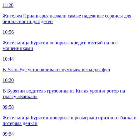
11:20
Жителям Приангарья назвали самые надежные сервисы для
безопасности для детей
10:56
Жительница Бурятии оспорила кредит, взятый на нее
мошенниками
10:44
В Улан-Удэ устанавливают «умные» весы для фур
10:20
В Бурятии водитель грузовика из Китая уронил ротор на
трассу «Байкал»
09:58
Жительница Бурятии поверила в розыгрыш призов от банка и
потеряла деньги
09:54