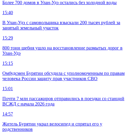
Более 700 домов в Улан-Удэ остались без холодной воды
15:40
В Улан-Удэ с самовольщика взыскали 200 тысяч рублей за
занятый земельный участок
15:29
800 тонн щебня ушло на восстановление размытых дорог в
Улан-Удэ
15:15
Омбудсмен Бурятии обсудила с уполномоченным по правам
человека России защиту прав участников СВО
15:01
Почти 7 млн пассажиров отправились в поездки со станций
ВСЖД с начала 2026 года
14:57
Житель Бурятии украл велосипед и спрятал его у
родственников