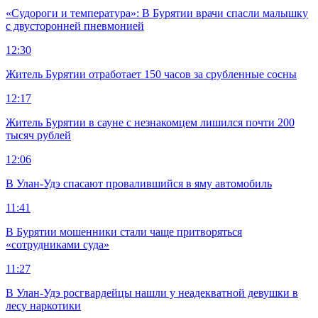
«Судороги и температура»: В Бурятии врачи спасли малышку
с двусторонней пневмонией
12:30
Житель Бурятии отработает 150 часов за срубленные сосны
12:17
Житель Бурятии в сауне с незнакомцем лишился почти 200
тысяч рублей
12:06
В Улан-Удэ спасают провалившийся в яму автомобиль
11:41
В Бурятии мошенники стали чаще притворяться
«сотрудниками суда»
11:27
В Улан-Удэ росгвардейцы нашли у неадекватной девушки в
лесу наркотики