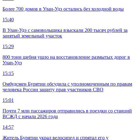
Более 700 домов в Улан-Удэ остались без холодной воды
15:40
В Улан-Удэ с самовольщика взыскали 200 тысяч рублей за
занятый земельный участок
15:29
800 тонн щебня ушло на восстановление размытых дорог в
Улан-Удэ
15:15
Омбудсмен Бурятии обсудила с уполномоченным по правам
человека России защиту прав участников СВО
15:01
Почти 7 млн пассажиров отправились в поездки со станций
ВСЖД с начала 2026 года
14:57
Житель Бурятии украл велосипед и спрятал его у