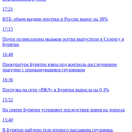
17:21
ВТБ: объем выдачи ипотеки в России вырос на 38%
17:15
Почти полмиллиона мальков осетра выпустили в Селенгу в
Бурятии
16:48
Прокуратура Бурятии взяла под контроль расследование
трагедии с опрокинувшимся грузовиком
16:36
Погрузка на сети «РЖД» в Бурятии выросла на 0,3%
15:52
На севере Бурятии устраняют последствия ливня на дорогах
15:40
В Бурятии найдено тело второго пассажира грузовика,