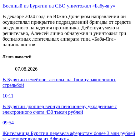
Военный из Бурятии на СВО уничтожил «Бабу-ягу»
В декабре 2024 года на Южно-Донецком направлении он
осуществлял прикрытие подразделений бригады от средств
воздушного нападения противника. Действуя умело и
решительно, Алексей лично обнаружил и уничтожил три
беспилотных летательных аппарата типа «Баба-Яга»
националистов
Лента новостей
07.08.2026
В Бурятии семейное застолье на Троицу закончилось
стрельбой
10:11
В Бурятии дроппер вернул пенсионеру украденные с
электронного счета 430 тысяч рублей
09:54
Жительница Бурятии перевела аферистам более 3 млн рублей
за «возврат вклада из Африки»