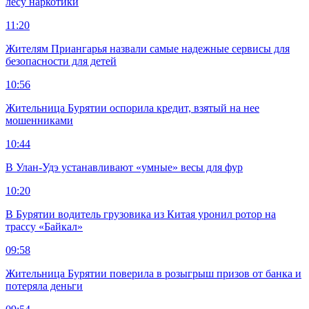
лесу наркотики
11:20
Жителям Приангарья назвали самые надежные сервисы для
безопасности для детей
10:56
Жительница Бурятии оспорила кредит, взятый на нее
мошенниками
10:44
В Улан-Удэ устанавливают «умные» весы для фур
10:20
В Бурятии водитель грузовика из Китая уронил ротор на
трассу «Байкал»
09:58
Жительница Бурятии поверила в розыгрыш призов от банка и
потеряла деньги