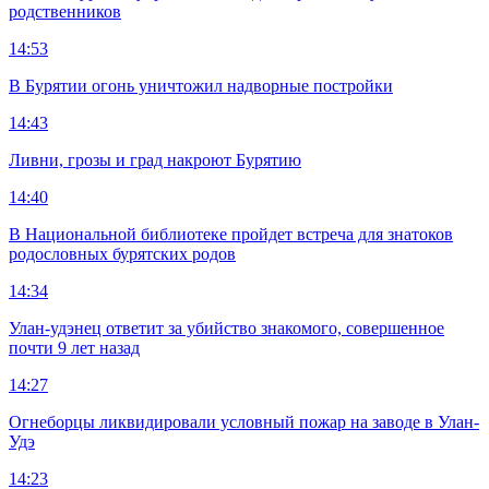
родственников
14:53
В Бурятии огонь уничтожил надворные постройки
14:43
Ливни, грозы и град накроют Бурятию
14:40
В Национальной библиотеке пройдет встреча для знатоков
родословных бурятских родов
14:34
Улан-удэнец ответит за убийство знакомого, совершенное
почти 9 лет назад
14:27
Огнеборцы ликвидировали условный пожар на заводе в Улан-
Удэ
14:23