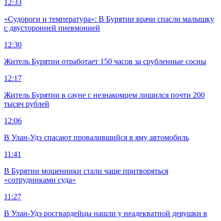
12:33
«Судороги и температура»: В Бурятии врачи спасли малышку
с двусторонней пневмонией
12:30
Житель Бурятии отработает 150 часов за срубленные сосны
12:17
Житель Бурятии в сауне с незнакомцем лишился почти 200
тысяч рублей
12:06
В Улан-Удэ спасают провалившийся в яму автомобиль
11:41
В Бурятии мошенники стали чаще притворяться
«сотрудниками суда»
11:27
В Улан-Удэ росгвардейцы нашли у неадекватной девушки в