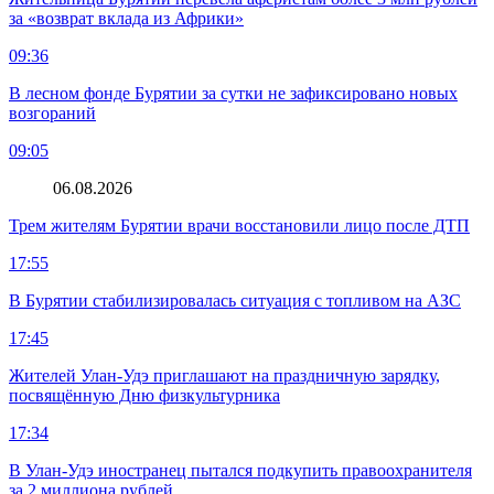
за «возврат вклада из Африки»
09:36
В лесном фонде Бурятии за сутки не зафиксировано новых
возгораний
09:05
06.08.2026
Трем жителям Бурятии врачи восстановили лицо после ДТП
17:55
В Бурятии стабилизировалась ситуация с топливом на АЗС
17:45
Жителей Улан-Удэ приглашают на праздничную зарядку,
посвящённую Дню физкультурника
17:34
В Улан-Удэ иностранец пытался подкупить правоохранителя
за 2 миллиона рублей