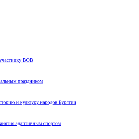
» участнику ВОВ
нальным праздником
сторию и культуру народов Бурятии
 занятия адаптивным спортом