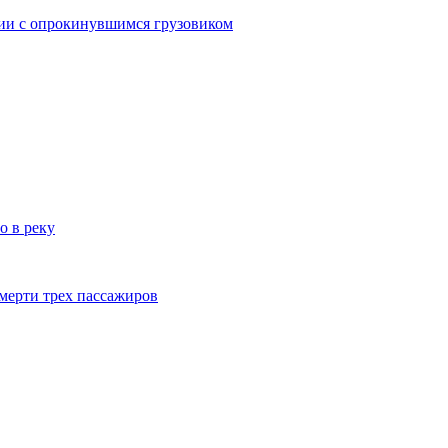
дии с опрокинувшимся грузовиком
о в реку
смерти трех пассажиров