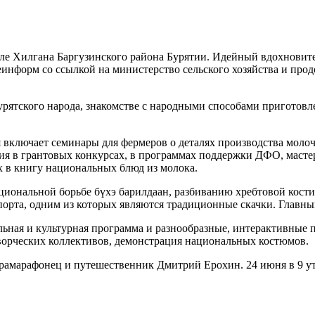
еле Хилгана Баргузинского района Бурятии. Идейный вдохновит
еинформ со ссылкой на министерство сельского хозяйства и про
бурятского народа, знакомстве с народными способами приготов
 включает семинары для фермеров о деталях производства молоч
тия в грантовых конкурсах, в программах поддержки ДФО, маст
х в книгу национальных блюд из молока.
циональной борьбе бүхэ барилдаан, разбиванию хребтовой кости,
порта, одним из которых являются традиционные скачки. Главн
льная и культурная программа и разнообразные, интерактивные 
 творческих коллективов, демонстрация национальных костюмов.
трамарафонец и путешественник Дмитрий Ерохин. 24 июня в 9 ут