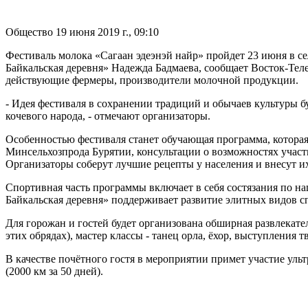
Общество
19 июня 2019 г., 09:10
Фестиваль молока «Сагаан эдеэнэй найр» пройдет 23 июня в с
Байкальская деревня» Надежда Бадмаева, сообщает Восток-Тел
действующие фермеры, производители молочной продукции.
- Идея фестиваля в сохранении традиций и обычаев культуры 
кочевого народа, - отмечают организаторы.
Особенностью фестиваля станет обучающая программа, которая
Минсельхозпрода Бурятии, консультации о возможностях учас
Организаторы соберут лучшие рецепты у населения и внесут и
Спортивная часть программы включает в себя состязания по на
Байкальская деревня» поддерживает развитие элитных видов с
Для горожан и гостей будет организована обширная развлекате
этих обрядах), мастер классы - танец орла, ёхор, выступления
В качестве почётного гостя в мероприятии примет участие уль
(2000 км за 50 дней).