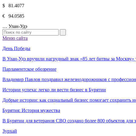
$ 81.4077
€ 94.0585
…
Улан-Удэ
Меню сайта
День Победы
В Улан-Удэ вручили нагрудный знак «85 лет битвы за Москву
Парламентское обозрение
Владимир Павлов поздравил железнодорожников с профессио
Истории успеха: легко ли вести бизнес в Бурятии
Добрые истории: как социальный бизнес помогает сохранить и
Бурятия: История мужества
В Бурятии для ветеранов СВО создано более 800 объектов для
Зурхай