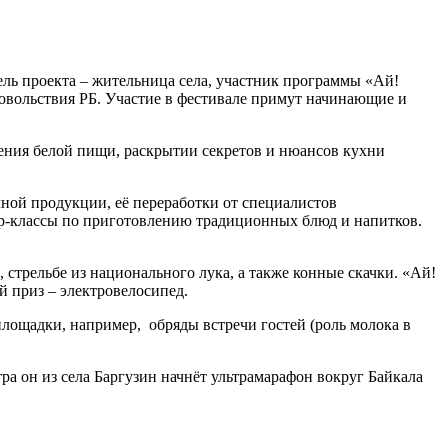
ель проекта – жительница села, участник программы «Ай!
довольствия РБ. Участие в фестивале примут начинающие и
ления белой пищи, раскрытии секретов и нюансов кухни
ной продукции, её переработки от специалистов
ер-классы по приготовлению традиционных блюд и напитков.
 стрельбе из национального лука, а также конные скачки. «Ай!
ый приз – электровелосипед.
площадки, например, обряды встречи гостей (роль молока в
ра он из села Баргузин начнёт ультрамарафон вокруг Байкала