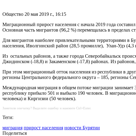
Общество
20 мая 2019 г., 16:15
Миграционный прирост населения с начала 2019 года составил
Основная часть мигрантов (96,2 %) перемещалась в пределах 
Для мигрантов наиболее привлекательными территориями в Бур
населения, Иволгинский район (28,5 промилле),
Улан-Удэ (4,3
Из
остальных районов, а также города Северобайкальск проис
Джидинском (-18,8) и Закаменском (-17,8) районах. Из районо
При этом миграционный отток населения из республики в други
регионы Центрального федерального округа – 185, регионы Се
Международная миграция в общем потоке миграции занимает 3,
республику прибыло 501 и выбыло 190 человек. В миграционно
человека) и Киргизии (50 человек).
Заметили опечатку? Выделите ошибку и нажмите Ctrl+Enter.
Теги:
миграция
прирост населения
новости Бурятии
Поделиться