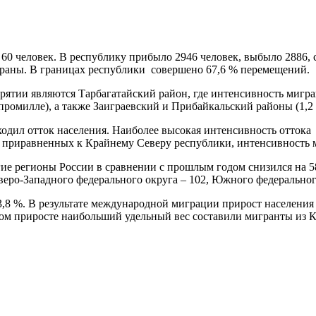
 60 человек. В республику прибыло 2946 человек, выбыло 2886,
страны. В границах республики
совершено 67,6 % перемещений.
ятии являются Тарбагатайский район, где интенсивность мигра
 промилле), а также Заиграевский и Прибайкальский районы (1,2 
ходил отток населения. Наиболее высокая интенсивность оттока
в, приравненных к Крайнему Северу республики, интенсивность 
е регионы России в сравнении с прошлым годом снизился на 588
веро-Западного федерального округа – 102, Южного федеральног
8 %. В результате международной миграции прирост населения р
м приросте наибольший удельный вес составили мигранты из Кит