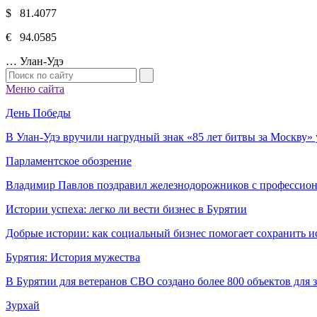
$ 81.4077
€ 94.0585
…
Улан-Удэ
Меню сайта
День Победы
В Улан-Удэ вручили нагрудный знак «85 лет битвы за Москву
Парламентское обозрение
Владимир Павлов поздравил железнодорожников с профессио
Истории успеха: легко ли вести бизнес в Бурятии
Добрые истории: как социальный бизнес помогает сохранить и
Бурятия: История мужества
В Бурятии для ветеранов СВО создано более 800 объектов для
Зурхай