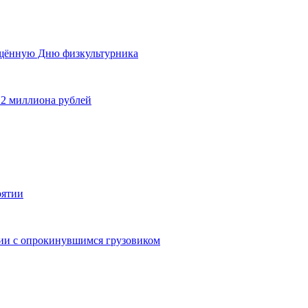
ящённую Дню физкультурника
 2 миллиона рублей
рятии
дии с опрокинувшимся грузовиком