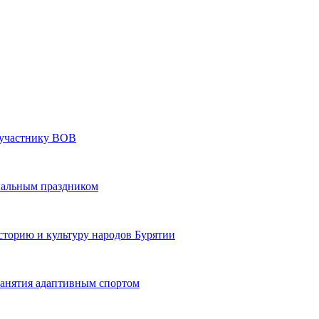
» участнику ВОВ
нальным праздником
сторию и культуру народов Бурятии
 занятия адаптивным спортом