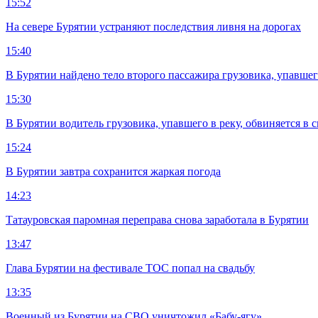
15:52
На севере Бурятии устраняют последствия ливня на дорогах
15:40
В Бурятии найдено тело второго пассажира грузовика, упавшег
15:30
В Бурятии водитель грузовика, упавшего в реку, обвиняется в 
15:24
В Бурятии завтра сохранится жаркая погода
14:23
Татауровская паромная переправа снова заработала в Бурятии
13:47
Глава Бурятии на фестивале ТОС попал на свадьбу
13:35
Военный из Бурятии на СВО уничтожил «Бабу-ягу»