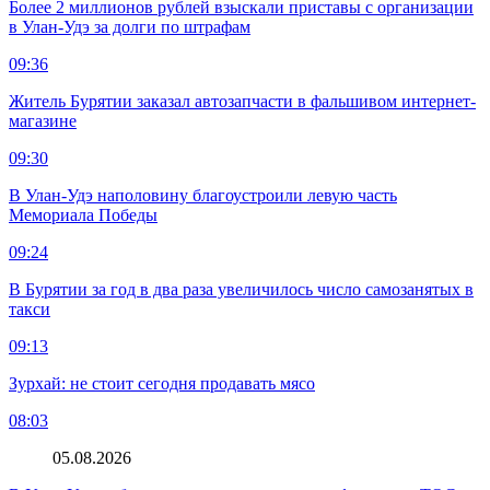
Более 2 миллионов рублей взыскали приставы с организации
в Улан-Удэ за долги по штрафам
09:36
Житель Бурятии заказал автозапчасти в фальшивом интернет-
магазине
09:30
В Улан-Удэ наполовину благоустроили левую часть
Мемориала Победы
09:24
В Бурятии за год в два раза увеличилось число самозанятых в
такси
09:13
Зурхай: не стоит сегодня продавать мясо
08:03
05.08.2026