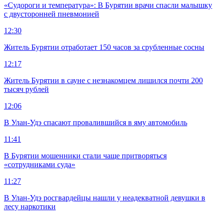
«Судороги и температура»: В Бурятии врачи спасли малышку
с двусторонней пневмонией
12:30
Житель Бурятии отработает 150 часов за срубленные сосны
12:17
Житель Бурятии в сауне с незнакомцем лишился почти 200
тысяч рублей
12:06
В Улан-Удэ спасают провалившийся в яму автомобиль
11:41
В Бурятии мошенники стали чаще притворяться
«сотрудниками суда»
11:27
В Улан-Удэ росгвардейцы нашли у неадекватной девушки в
лесу наркотики