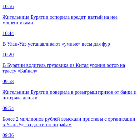
10:56
Жительница Бурятии оспорила кредит, взятый на нее
мошенниками
10:44
В Улан-Удэ устанавливают «умные» весы для фур
10:20
В Бурятии водитель грузовика из Китая уронил ротор на
трассу «Байкал»
09:58
Жительница Бурятии поверила в розыгрыш призов от банка и
потеряла деньги
09:54
Более 2 миллионов рублей взыскали приставы с организации
в Улан-Удэ за долги по штрафам
09:36