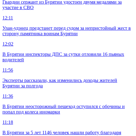
Гвардии сержант из Бурятии удостоен двумя медалями за
участие в СВО
12:11
Улан-удэнец предстанет перед судом за непристойный жест в
сторону памятника воинам Бурятии
12:02
В Бурятии инспекторы ДПС за сутки отловили 16 пьяных
водителей
11:56
Эксперты рассказали, как изменились доходы жителей
Бурятии за полгода
11:36
В Бурятии неосторожный пешеход оступился с обочины и
попал под колеса иномарки
11:18
В Бурятии за 5 лет 1146 человек нашли работу благодаря