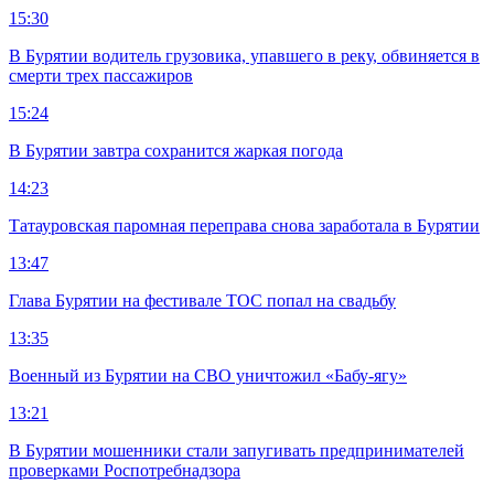
15:30
В Бурятии водитель грузовика, упавшего в реку, обвиняется в
смерти трех пассажиров
15:24
В Бурятии завтра сохранится жаркая погода
14:23
Татауровская паромная переправа снова заработала в Бурятии
13:47
Глава Бурятии на фестивале ТОС попал на свадьбу
13:35
Военный из Бурятии на СВО уничтожил «Бабу-ягу»
13:21
В Бурятии мошенники стали запугивать предпринимателей
проверками Роспотребнадзора