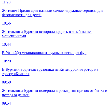
11:20
Жителям Приангарья назвали самые надежные сервисы для
безопасности для детей
10:56
Жительница Бурятии оспорила кредит, взятый на нее
мошенниками
10:44
В Улан-Удэ устанавливают «умные» весы для фур
10:20
В Бурятии водитель грузовика из Китая уронил ротор на
трассу «Байкал»
09:58
Жительница Бурятии поверила в розыгрыш призов от банка и
потеряла деньги
09:54