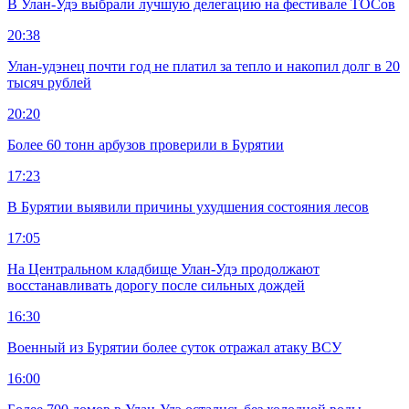
В Улан-Удэ выбрали лучшую делегацию на фестивале ТОСов
20:38
Улан-удэнец почти год не платил за тепло и накопил долг в 20
тысяч рублей
20:20
Более 60 тонн арбузов проверили в Бурятии
17:23
В Бурятии выявили причины ухудшения состояния лесов
17:05
На Центральном кладбище Улан-Удэ продолжают
восстанавливать дорогу после сильных дождей
16:30
Военный из Бурятии более суток отражал атаку ВСУ
16:00