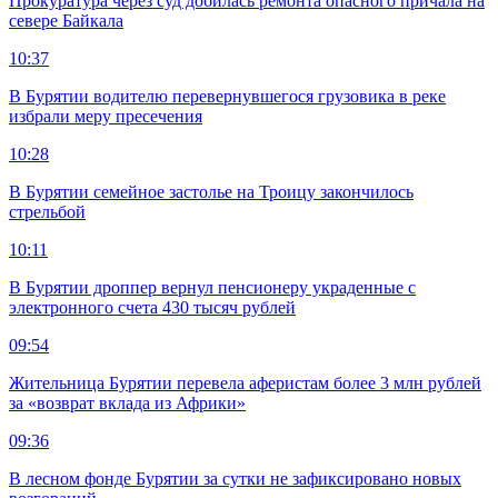
Прокуратура через суд добилась ремонта опасного причала на
севере Байкала
10:37
В Бурятии водителю перевернувшегося грузовика в реке
избрали меру пресечения
10:28
В Бурятии семейное застолье на Троицу закончилось
стрельбой
10:11
В Бурятии дроппер вернул пенсионеру украденные с
электронного счета 430 тысяч рублей
09:54
Жительница Бурятии перевела аферистам более 3 млн рублей
за «возврат вклада из Африки»
09:36
В лесном фонде Бурятии за сутки не зафиксировано новых