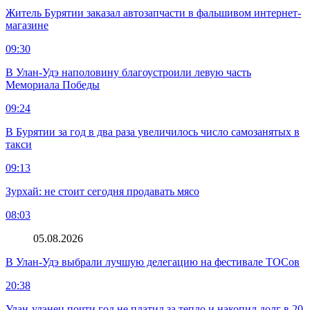
Житель Бурятии заказал автозапчасти в фальшивом интернет-
магазине
09:30
В Улан-Удэ наполовину благоустроили левую часть
Мемориала Победы
09:24
В Бурятии за год в два раза увеличилось число самозанятых в
такси
09:13
Зурхай: не стоит сегодня продавать мясо
08:03
05.08.2026
В Улан-Удэ выбрали лучшую делегацию на фестивале ТОСов
20:38
Улан-удэнец почти год не платил за тепло и накопил долг в 20