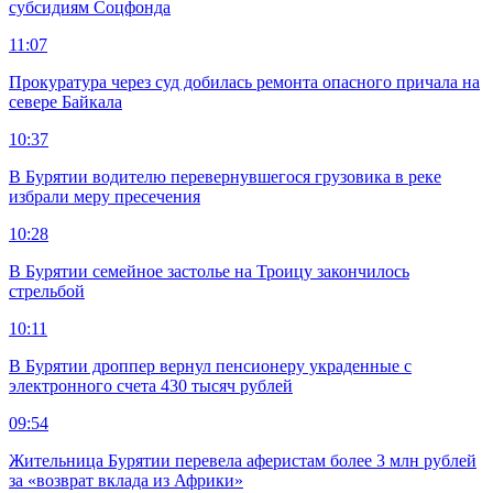
субсидиям Соцфонда
11:07
Прокуратура через суд добилась ремонта опасного причала на
севере Байкала
10:37
В Бурятии водителю перевернувшегося грузовика в реке
избрали меру пресечения
10:28
В Бурятии семейное застолье на Троицу закончилось
стрельбой
10:11
В Бурятии дроппер вернул пенсионеру украденные с
электронного счета 430 тысяч рублей
09:54
Жительница Бурятии перевела аферистам более 3 млн рублей
за «возврат вклада из Африки»