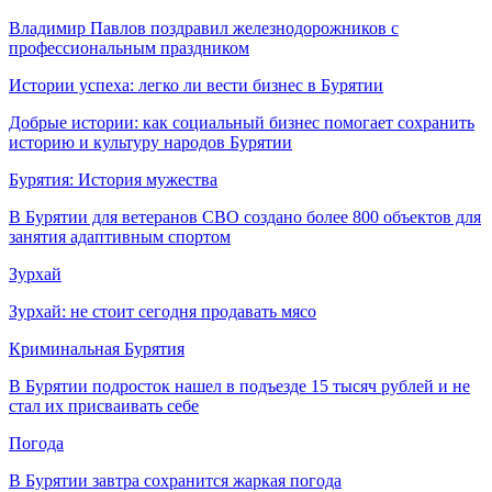
Владимир Павлов поздравил железнодорожников с
профессиональным праздником
Истории успеха: легко ли вести бизнес в Бурятии
Добрые истории: как социальный бизнес помогает сохранить
историю и культуру народов Бурятии
Бурятия: История мужества
В Бурятии для ветеранов СВО создано более 800 объектов для
занятия адаптивным спортом
Зурхай
Зурхай: не стоит сегодня продавать мясо
Криминальная Бурятия
В Бурятии подросток нашел в подъезде 15 тысяч рублей и не
стал их присваивать себе
Погода
В Бурятии завтра сохранится жаркая погода