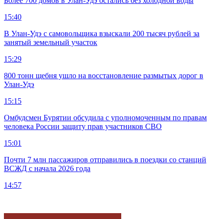
Более 700 домов в Улан-Удэ остались без холодной воды
15:40
В Улан-Удэ с самовольщика взыскали 200 тысяч рублей за
занятый земельный участок
15:29
800 тонн щебня ушло на восстановление размытых дорог в
Улан-Удэ
15:15
Омбудсмен Бурятии обсудила с уполномоченным по правам
человека России защиту прав участников СВО
15:01
Почти 7 млн пассажиров отправились в поездки со станций
ВСЖД с начала 2026 года
14:57