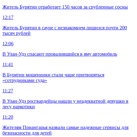
Житель Бурятии отработает 150 часов за срубленные сосны
12:17
Житель Бурятии в сауне с незнакомцем лишился почти 200
тысяч рублей
12:06
В Улан-Удэ спасают провалившийся в яму автомобиль
11:41
В Бурятии мошенники стали чаще притворяться
«сотрудниками суда»
11:27
В Улан-Удэ росгвардейцы нашли у неадекватной девушки в
лесу наркотики
11:20
Жителям Приангарья назвали самые надежные сервисы для
безопасности для детей