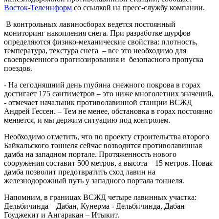
Восток-Телеинформ
со ссылкой на пресс-службу компании.
В контрольных лавиносборах ведется постоянный
мониторинг накопления снега. При разработке шурфов
определяются физико-механические свойства: плотность,
температура, текстура снега – все это необходимо для
своевременного прогнозирования и безопасного пропуска
поездов.
- На сегодняшний день глубина снежного покрова в горах
достигает 175 сантиметров – это ниже многолетних значений,
- отмечает начальник противолавинной станции ВСЖД
Андрей Гессен. – Тем не менее, обстановка в горах постоянно
меняется, и мы держим ситуацию под контролем.
Необходимо отметить, что по проекту строительства второго
Байкальского тоннеля сейчас возводится противолавинная
дамба на западном портале. Протяженность нового
сооружения составит 500 метров, а высота – 15 метров. Новая
дамба позволит предотвратить сход лавин на
железнодорожный путь у западного портала тоннеля.
Напомним, в границах ВСЖД четыре лавинных участка:
Дельбичинда – Дабан, Кунерма - Дельбичинда, Дабан –
Гоуджекит и Ангаракан – Итыкит.