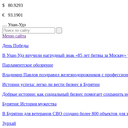
$ 80.9293
€ 93.1901
…
Улан-Удэ
Меню сайта
День Победы
В Улан-Удэ вручили нагрудный знак «85 лет битвы за Москву
Парламентское обозрение
Владимир Павлов поздравил железнодорожников с профессио
Истории успеха: легко ли вести бизнес в Бурятии
Добрые истории: как социальный бизнес помогает сохранить и
Бурятия: История мужества
В Бурятии для ветеранов СВО создано более 800 объектов для
Зурхай