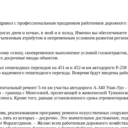
равил с профессиональным праздником работников дорожного х
рогах днем и ночью, в зной и в холод. Именно вы обеспечиваете
тъемлемым атрибутом и непременным условием развития регион
ному сезону, своевременное выполнение условий госконтрактов,
то досрочные вводы объектов.
ых пешеходных переходов на 451-м и 452-м км автодороги Р-258
о надземного пешеходного перехода. Вовремя будут введены рабо
питальный ремонт 5-ти км участка автодороги А-340 Улан-Удэ –
 – граница с Монголией, пролегающей в живописной Тункинской
еленга. Кроме того, раньше установленного срока отремонтирова
ям, реализовавшим программу ремонта искусственных сооружен
, пять из которых – досрочно. Это значительное достижение, 
л Фаразутдинов. -
Желаю всем работникам дорожного хозяйства