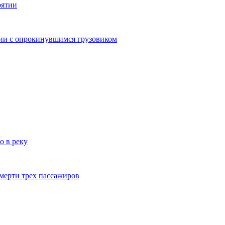
рятии
дии с опрокинувшимся грузовиком
о в реку
смерти трех пассажиров