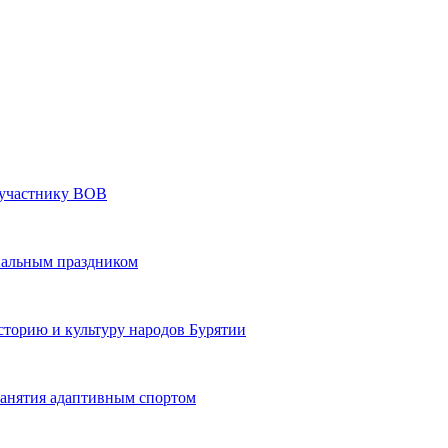
» участнику ВОВ
нальным праздником
сторию и культуру народов Бурятии
 занятия адаптивным спортом