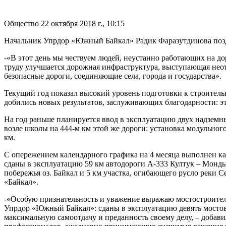
Общество
22 октября 2018 г., 10:15
Начальник Упрдор «Южный Байкал» Радик Фаразутдинова позд
-«В этот день мы чествуем людей, неустанно работающих на до
труду улучшается дорожная инфраструктура, выступающая нео
безопасные дороги, соединяющие села, города и государства».
Текущий год показал высокий уровень подготовки к строитель
добились новых результатов, заслуживающих благодарности: э
На год раньше планируется ввод в эксплуатацию двух надземн
возле школы на 444-м км этой же дороги: установка модульног
км.
С опережением календарного графика на 4 месяца выполнен ка
сданы в эксплуатацию 59 км автодороги А-333 Култук – Монды
побережья оз. Байкал и 5 км участка, огибающего русло реки С
«Байкал».
-«Особую признательность и уважение выражаю мостостроител
Упрдор «Южный Байкал»: сданы в эксплуатацию девять мостов
максимальную самоотдачу и преданность своему делу, – добави