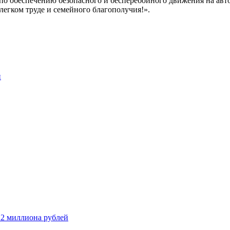
 обеспечению безопасного и бесперебойного движения на авто
легком труде и семейного благополучия!».
и
 2 миллиона рублей