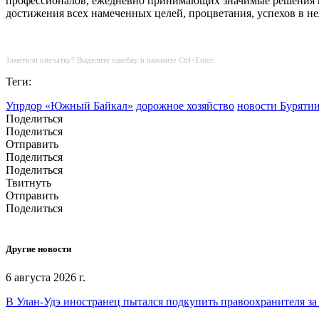
профессионалов, ежедневно принимающих значимые решения по
достижения всех намеченных целей, процветания, успехов в не
Заметили опечатку? Выделите ошибку и нажмите Ctrl+Enter.
Теги:
Упрдор «Южный Байкал»
дорожное хозяйство
новости Буряти
Поделиться
Поделиться
Отправить
Поделиться
Поделиться
Твитнуть
Отправить
Поделиться
Другие новости
6 августа 2026 г.
В Улан-Удэ иностранец пытался подкупить правоохранителя за