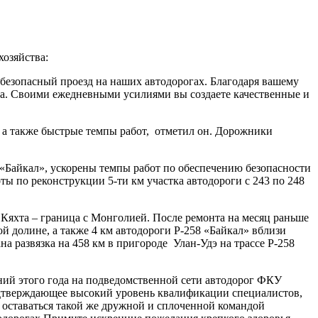
озяйства:
 безопасный проезд на наших автодорогах. Благодаря вашему
а. Своими ежедневными усилиями вы создаете качественные и
 а также быстрые темпы работ,
отметил он. Дорожники
 «Байкал», ускорены темпы работ по обеспечению безопасности
ты по реконструкции 5-ти км участка автодороги с 243 по 248
 Кяхта – граница с Монголией. После ремонта на месяц раньше
 долине, а также 4 км автодороги Р-258 «Байкал» вблизи
на развязка на 458 км в пригороде
Улан-Удэ на трассе Р-258
ий этого года на подведомственной сети автодорог ФКУ
подтверждающее высокий уровень квалификации специалистов,
 оставаться такой же дружной и сплоченной командой