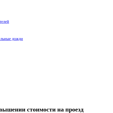
телей
сильные дожди
овышении стоимости на проезд