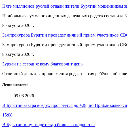
Пять миллионов рублей отдали жители Бурятии мошенникам з
Наибольшая сумма похищенных денежных средств составила 3
8 августа 2026 г.
Зампрокурора Бурятии проведет личный прием участников С
Зампрокурора Бурятии проведет личный прием участников С
8 августа 2026 г.
Зурхай на сегодня: кому благоволит день
Отличный день для продолжения рода, зачатия ребёнка, обращ
Лента новостей
09.08.2026
В Бурятии завтра воздух прогреется до +28, по Прибайкалью 
15:08
В Бурятии ищут водителя, сбившего подростка