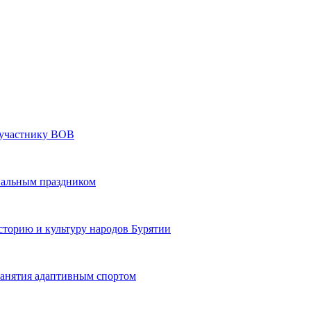
» участнику ВОВ
нальным праздником
сторию и культуру народов Бурятии
 занятия адаптивным спортом