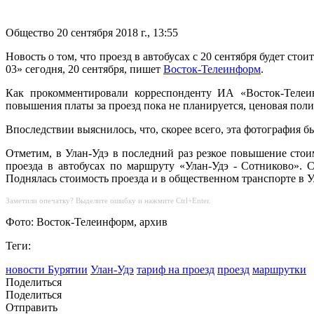
Общество
20 сентября 2018 г., 13:55
Новость о том, что проезд в автобусах с 20 сентября будет с
03» сегодня, 20 сентября, пишет
Восток-Телеинформ
.
Как прокомментировали корреспонденту ИА «Восток-Телеин
повышения платы за проезд пока не планируется, ценовая поли
Впоследствии выяснилось, что, скорее всего, эта фотография был
Отметим, в Улан-Удэ в последний раз резкое повышение сто
проезда в автобусах по маршруту «Улан-Удэ - Сотниково». 
Поднялась стоимость проезда и в общественном транспорте в Улан
Заметили опечатку? Выделите ошибку и нажмите Ctrl+Enter.
Фото: Восток-Телеинформ, архив
Теги:
новости Бурятии
Улан-Удэ
тариф на проезд
проезд
маршрутки
Поделиться
Поделиться
Отправить