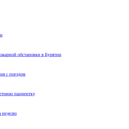
ии
ожарной обстановки в Бурятии
ия с поездом
летнюю пациентку
а неделю