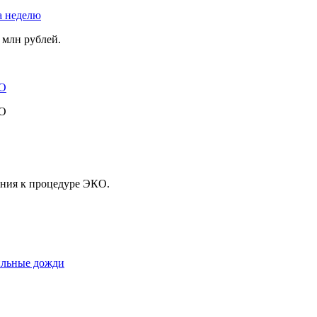
а неделю
 млн рублей.
ВО
ВО
ения к процедуре ЭКО.
сильные дожди