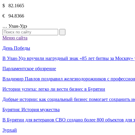
$ 82.1665
€ 94.8366
…
Улан-Удэ
Меню сайта
День Победы
В Улан-Удэ вручили нагрудный знак «85 лет битвы за Москву
Парламентское обозрение
Владимир Павлов поздравил железнодорожников с профессио
Истории успеха: легко ли вести бизнес в Бурятии
Добрые истории: как социальный бизнес помогает сохранить и
Бурятия: История мужества
В Бурятии для ветеранов СВО создано более 800 объектов для
Зурхай