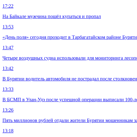
17:22
На Байкале мужчина пошёл купаться и пропал
13:53
«День поля» сегодня проходит в Тарбагатайском районе Бурят
13:47
Четыре воздушных судна использовали для мониторинга лесоп
13:42
В Бурятии водитель автомобиля не пострадал после столкновен
13:33
В БСМП в Улан-Удэ после успешной операции выписали 100-
13:26
Пять миллионов рублей отдали жители Бурятии мошенникам з
13:18