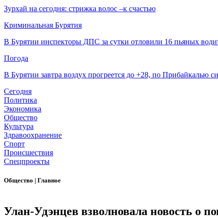
Зурхай на сегодня: стрижка волос –к счастью
Криминальная Бурятия
В Бурятии инспекторы ДПС за сутки отловили 16 пьяных води
Погода
В Бурятии завтра воздух прогреется до +28, по Прибайкалью 
Сегодня
Политика
Экономика
Общество
Культура
Здравоохранение
Спорт
Происшествия
Спецпроекты
Общество
|
Главное
Улан-Удэнцев взволновала новость о п