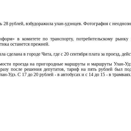
тоить 28 рублей, взбудоражила улан-удэнцев. Фотография с неод
форм» в комитете по транспорту, потребительскому рынку 
тика останется прежней.
а сделана в городе Чита, где с 20 сентября плата за проезд, дей
имости проезда на пригородные маршруты и маршруты Улан-Удэ 
Сразу после решения депутатов, тариф на пять рублей был п
-Удэ. С 17 до 20 рублей - в автобусах и с 14 до 15 - в трамваях