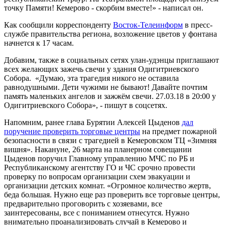
точку Памяти! Кемерово - скорбим вместе!» - написал он.
Как сообщили корреспонденту
Восток-Телеинформ
в пресс-
службе правительства региона, возложение цветов у фонтана
начнется к 17 часам.
Добавим, также в социальных сетях улан-удэнцы приглашают
всех желающих зажечь свечи у здания Одигитриевского
Собора. «Думаю, эта трагедия никого не оставила
равнодушными. Дети чужими не бывают! Давайте почтим
память маленьких ангелов и зажжём свечи. 27.03.18 в 20:00 у
Одигитриевского Собора», - пишут в соцсетях.
Напомним, ранее глава Бурятии Алексей Цыденов
дал
поручение проверить торговые центры
на предмет пожарной
безопасности в связи с трагедией в Кемеровском ТЦ «Зимняя
вишня». Накануне, 26 марта на планерном совещании
Цыденов поручил Главному управлению МЧС по РБ и
Республиканскому агентству ГО и ЧС срочно провести
проверку по вопросам организации схем эвакуации и
организации детских комнат. «Огромное количество жертв,
беда большая. Нужно еще раз проверить все торговые центры,
предварительно проговорить с хозяевами, все
заинтересованы, все с пониманием отнесутся. Нужно
внимательно проанализировать случай в Кемерово и