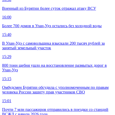
Военный из Бурятии более суток отражал атаку ВСУ
16:00
Более 700 домов в Улан-Удэ остались без холодной воды
15:40
В Улан-Удэ с самовольщика взыскали 200 тысяч рублей за
занятый земельный участок
15:29
800 тонн щебня ушло на восстановление размытых дорог в
Улан-Удэ
15:15
Омбудсмен Бурятии обсудила с уполномоченным по правам
человека России защиту прав участников СВО
15:01
Почти 7 млн пассажиров отправились в поездки со станций
ВСЖД с начала 2026 года