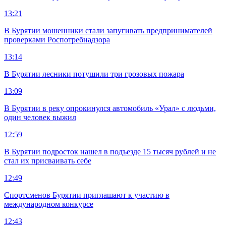
13:21
В Бурятии мошенники стали запугивать предпринимателей
проверками Роспотребнадзора
13:14
В Бурятии лесники потушили три грозовых пожара
13:09
В Бурятии в реку опрокинулся автомобиль «Урал» с людьми,
один человек выжил
12:59
В Бурятии подросток нашел в подъезде 15 тысяч рублей и не
стал их присваивать себе
12:49
Спортсменов Бурятии приглашают к участию в
международном конкурсе
12:43