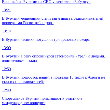
Военный из Бурятии на СВО уничтожил «Бабу-ягу»
13:21
В Бурятии мошенники стали запугивать предпринимателей
проверками Роспотребнадзора
13:14
В Бурятии лесники потушили три грозовых пожара
13:09
В Бурятии в реку опрокинулся автомобиль «Урал» с людьми,
один человек выжил
12:59
В Бурятии подросток нашел в подъезде 15 тысяч рублей и не
стал их присваивать себе
12:49
Спортсменов Бурятии приглашают к участию в
международном конкурсе