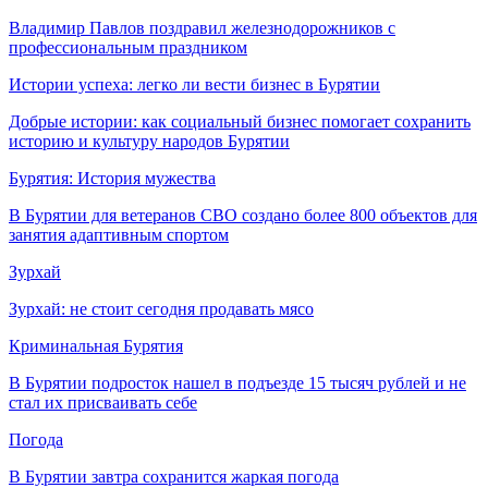
Владимир Павлов поздравил железнодорожников с
профессиональным праздником
Истории успеха: легко ли вести бизнес в Бурятии
Добрые истории: как социальный бизнес помогает сохранить
историю и культуру народов Бурятии
Бурятия: История мужества
В Бурятии для ветеранов СВО создано более 800 объектов для
занятия адаптивным спортом
Зурхай
Зурхай: не стоит сегодня продавать мясо
Криминальная Бурятия
В Бурятии подросток нашел в подъезде 15 тысяч рублей и не
стал их присваивать себе
Погода
В Бурятии завтра сохранится жаркая погода