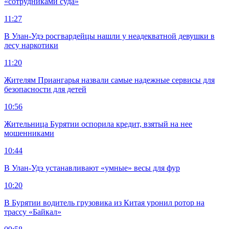
«сотрудниками суда»
11:27
В Улан-Удэ росгвардейцы нашли у неадекватной девушки в
лесу наркотики
11:20
Жителям Приангарья назвали самые надежные сервисы для
безопасности для детей
10:56
Жительница Бурятии оспорила кредит, взятый на нее
мошенниками
10:44
В Улан-Удэ устанавливают «умные» весы для фур
10:20
В Бурятии водитель грузовика из Китая уронил ротор на
трассу «Байкал»