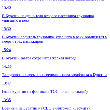
15:40
В Бурятии найдено тело второго пассажира грузовика,
упавшего в реку
15:30
В Бурятии водитель грузовика, упавшего в реку, обвиняется в
смерти трех пассажиров
15:24
В Бурятии завтра сохранится жаркая погода
14:23
Татауровская паромная переправа снова заработала в Бурятии
13:47
Глава Бурятии на фестивале ТОС попал на свадьбу
13:35
Военный из Бурятии на СВО уничтожил «Бабу-ягу»