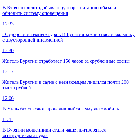
В Бурятии золотодобывающую организацию обязали
обновить систему оповещения
12:33
«Судороги и температура»: В Бурятии врачи спасли малышку
с двусторонней пневмонией
12:30
Житель Бурятии отработает 150 часов за срубленные сосны
12:17
Житель Бурятии в сауне с незнакомцем лишился почти 200
тысяч рублей
12:06
В Улан-Удэ спасают провалившийся в яму автомобиль
11:41
В Бурятии мошенники стали чаще притворяться
«сотрудниками суда»