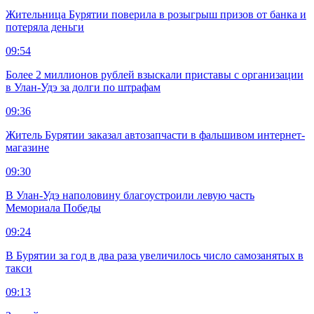
Жительница Бурятии поверила в розыгрыш призов от банка и
потеряла деньги
09:54
Более 2 миллионов рублей взыскали приставы с организации
в Улан-Удэ за долги по штрафам
09:36
Житель Бурятии заказал автозапчасти в фальшивом интернет-
магазине
09:30
В Улан-Удэ наполовину благоустроили левую часть
Мемориала Победы
09:24
В Бурятии за год в два раза увеличилось число самозанятых в
такси
09:13