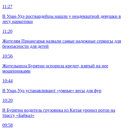
11:27
В Улан-Удэ росгвардейцы нашли у неадекватной девушки в
лесу наркотики
11:20
Жителям Приангарья назвали самые надежные сервисы для
безопасности для детей
10:56
Жительница Бурятии оспорила кредит, взятый на нее
мошенниками
10:44
В Улан-Удэ устанавливают «умные» весы для фур
10:20
В Бурятии водитель грузовика из Китая уронил ротор на
трассу «Байкал»
09:58