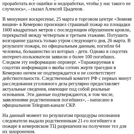
проработать все ошибки и недоработки, чтобы у нас такого не
случилось», - сказал Алексей Цыденов.
В минувшее воскресенье, 25 марта в торговом центре «Зимняя
вишня» в Кемерово произошел страшный пожар на площадки
1600 квадратных метров с последующим обрушением кровли,
перекрытий между четвертым и третьим этажами. Потушить
возгорание удалось только утром следующего дня, 26 марта. В
результате пожара, по официальным данным, погибли 64
человека, большинство из которых - дети. Однако в соцсетях
интернет-пользователи заявили о более 100 погибших.
Следком эту информацию опроверг. «Тиражируемая в
соцсетях информация о якобы сотнях жертв трагедии в
Кемерово ничем не подтверждается и не соответствует
действительности. Следственный комитет РФ с первых минут
расследования уголовного дела регулярно предоставляет
актуальные сведения, имеющие под собой реальные
основания. Эти данные подтверждаются, в том числе,
заявлениями родственников погибших», - написано в
официальном Telegram-канале СКР.
На данный момент по результатам процедуры опознания
следователи выдали родственникам 21-го погибшего в
пожаре в кемеровском ТЦ разрешения на получение тел для
их захоронения.