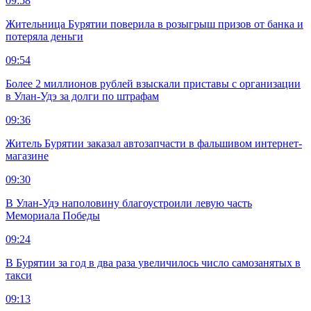
09:58
Жительница Бурятии поверила в розыгрыш призов от банка и
потеряла деньги
09:54
Более 2 миллионов рублей взыскали приставы с организации
в Улан-Удэ за долги по штрафам
09:36
Житель Бурятии заказал автозапчасти в фальшивом интернет-
магазине
09:30
В Улан-Удэ наполовину благоустроили левую часть
Мемориала Победы
09:24
В Бурятии за год в два раза увеличилось число самозанятых в
такси
09:13