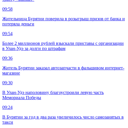
09:58
Жительница Бурятии поверила в розыгрыш призов от банка и
потеряла деньги
09:54
Более 2 миллионов рублей взыскали приставы с организации
в Улан-Удэ за долги по штрафам
09:36
Житель Бурятии заказал автозапчасти в фальшивом интернет-
магазине
09:30
В Улан-Удэ наполовину благоустроили левую часть
Мемориала Победы
09:24
В Бурятии за год в два раза увеличилось число самозанятых в
такси