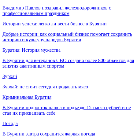
Владимир Павлов поздравил железнодорожников с
профессиональным праздником
Истории успеха: легко ли вести бизнес в Бурятии
Добрые истории: как социальный бизнес помогает сохранить
историю и культуру народов Бурятии
Бурятия: История мужества
В Бурятии для ветеранов СВО создано более 800 объектов для
занятия адаптивным спортом
Зурхай
Зурхай: не стоит сегодня продавать мясо
Криминальная Бурятия
В Бурятии подросток нашел в подъезде 15 тысяч рублей и не
стал их присваивать себе
Погода
В Бурятии завтра сохранится жаркая погода