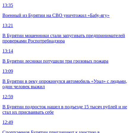
13:35
Военный из Бурятии на СВО уничтожил «Бабу-ягу»
13:21
В Бурятии мошенники стали запугивать предпринимателей
проверками Роспотребнадзора
13:14
В Бурятии лесники потушили три грозовых пожара
13:09
В Бурятии в реку опрокинулся автомобиль «Урал» с людьми,
один человек выжил
12:59
В Бурятии подросток нашел в подъезде 15 тысяч рублей и не
стал их присваивать себе
12:49
Спортсменов Бурятии приглашают к участию в