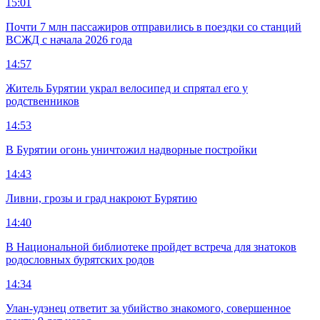
15:01
Почти 7 млн пассажиров отправились в поездки со станций
ВСЖД с начала 2026 года
14:57
Житель Бурятии украл велосипед и спрятал его у
родственников
14:53
В Бурятии огонь уничтожил надворные постройки
14:43
Ливни, грозы и град накроют Бурятию
14:40
В Национальной библиотеке пройдет встреча для знатоков
родословных бурятских родов
14:34
Улан-удэнец ответит за убийство знакомого, совершенное