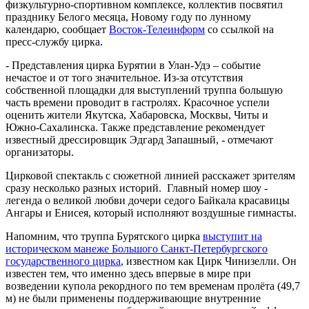
физкультурно-спортивном комплексе, коллектив посвятил
празднику Белого месяца, Новому году по лунному
календарю, сообщает
Восток-Телеинформ
со ссылкой на
пресс-службу цирка.
- Представления цирка Бурятии в Улан-Удэ – событие
нечастое и от того значительное. Из-за отсутствия
собственной площадки для выступлений труппа большую
часть времени проводит в гастролях. Красочное успели
оценить жители Якутска, Хабаровска, Москвы, Читы и
Южно-Сахалинска. Также представление рекомендует
известный дрессировщик Эдгард Запашный, - отмечают
организаторы.
Цирковой спектакль с сюжетной линией расскажет зрителям
сразу несколько разных историй. Главный номер шоу -
легенда о великой любви дочери седого Байкала красавицы
Ангары и Енисея, который исполняют воздушные гимнасты.
Напомним, что труппа Бурятского цирка
выступит на
историческом манеже Большого Санкт-Петербургского
государственного цирка
, известном как Цирк Чинизелли. Он
известен тем, что именно здесь впервые в мире при
возведении купола рекордного по тем временам пролёта (49,7
м) не были применены поддерживающие внутренние