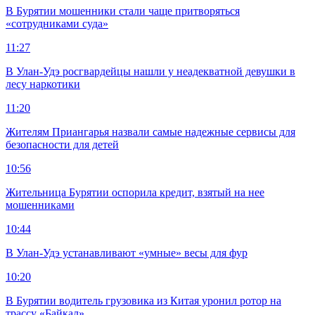
В Бурятии мошенники стали чаще притворяться
«сотрудниками суда»
11:27
В Улан-Удэ росгвардейцы нашли у неадекватной девушки в
лесу наркотики
11:20
Жителям Приангарья назвали самые надежные сервисы для
безопасности для детей
10:56
Жительница Бурятии оспорила кредит, взятый на нее
мошенниками
10:44
В Улан-Удэ устанавливают «умные» весы для фур
10:20
В Бурятии водитель грузовика из Китая уронил ротор на
трассу «Байкал»