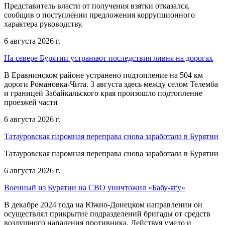
Представитель власти от получения взятки отказался,
сообщив о поступлении предложения коррупционного
характера руководству.
6 августа 2026 г.
На севере Бурятии устраняют последствия ливня на дорогах
В Еравнинском районе устранено подтопление на 504 км
дороги Романовка-Чита. 3 августа здесь между селом Телемба
и границей Забайкальского края произошло подтопление
проезжей части
6 августа 2026 г.
Татауровская паромная переправа снова заработала в Бурятии
Татауровская паромная переправа снова заработала в Бурятии
6 августа 2026 г.
Военный из Бурятии на СВО уничтожил «Бабу-ягу»
В декабре 2024 года на Южно-Донецком направлении он
осуществлял прикрытие подразделений бригады от средств
воздушного нападения противника. Действуя умело и