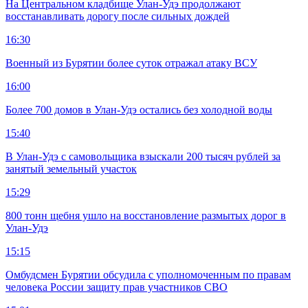
На Центральном кладбище Улан-Удэ продолжают
восстанавливать дорогу после сильных дождей
16:30
Военный из Бурятии более суток отражал атаку ВСУ
16:00
Более 700 домов в Улан-Удэ остались без холодной воды
15:40
В Улан-Удэ с самовольщика взыскали 200 тысяч рублей за
занятый земельный участок
15:29
800 тонн щебня ушло на восстановление размытых дорог в
Улан-Удэ
15:15
Омбудсмен Бурятии обсудила с уполномоченным по правам
человека России защиту прав участников СВО