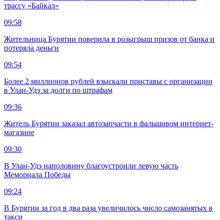
трассу «Байкал»
09:58
Жительница Бурятии поверила в розыгрыш призов от банка и
потеряла деньги
09:54
Более 2 миллионов рублей взыскали приставы с организации
в Улан-Удэ за долги по штрафам
09:36
Житель Бурятии заказал автозапчасти в фальшивом интернет-
магазине
09:30
В Улан-Удэ наполовину благоустроили левую часть
Мемориала Победы
09:24
В Бурятии за год в два раза увеличилось число самозанятых в
такси