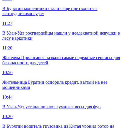
В Бурятии мошенники стали чаще притворяться
«сотрудниками суда»
11:27
В Улан-Удэ росгвардейцы нашли у неадекватной девушки в
лесу наркотики
11:20
Жителям Приангарья назвали самые надежные сервисы для
безопасности для детей
10:56
Жительница Бурятии оспорила кредит, взятый на нее
мошенниками
10:44
В Улан-Удэ устанавливают «умные» весы для фур
10:20
В Бурятии водитель грузовика из Китая уронил ротор на