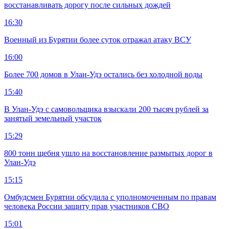
восстанавливать дорогу после сильных дождей
16:30
Военный из Бурятии более суток отражал атаку ВСУ
16:00
Более 700 домов в Улан-Удэ остались без холодной воды
15:40
В Улан-Удэ с самовольщика взыскали 200 тысяч рублей за
занятый земельный участок
15:29
800 тонн щебня ушло на восстановление размытых дорог в
Улан-Удэ
15:15
Омбудсмен Бурятии обсудила с уполномоченным по правам
человека России защиту прав участников СВО
15:01