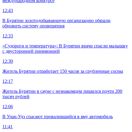
международном конкурсе
12:43
В Бурятии золотодобывающую организацию обязали
обновить систему оповещения
12:33
«Судороги и температура»: В Бурятии врачи спасли малышку
с двусторонней пневмонией
12:30
Житель Бурятии отработает 150 часов за срубленные сосны
12:17
Житель Бурятии в сауне с незнакомцем лишился почти 200
тысяч рублей
12:06
В Улан-Удэ спасают провалившийся в яму автомобиль
11:41