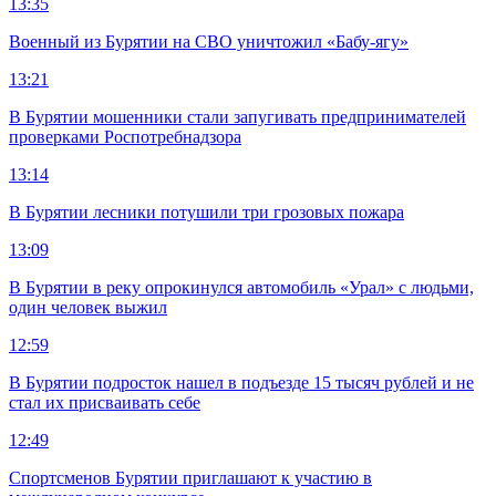
13:35
Военный из Бурятии на СВО уничтожил «Бабу-ягу»
13:21
В Бурятии мошенники стали запугивать предпринимателей
проверками Роспотребнадзора
13:14
В Бурятии лесники потушили три грозовых пожара
13:09
В Бурятии в реку опрокинулся автомобиль «Урал» с людьми,
один человек выжил
12:59
В Бурятии подросток нашел в подъезде 15 тысяч рублей и не
стал их присваивать себе
12:49
Спортсменов Бурятии приглашают к участию в