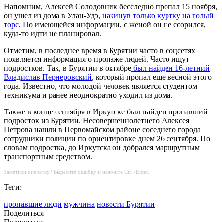
Напомним, Алексей Солодовник бесследно пропал 15 ноября,
он ушел из дома в Улан-Удэ,
накинув только куртку на голый
торс
. По имеющейся информации, с женой он не ссорился,
куда-то идти не планировал.
Отметим, в последнее время в Бурятии часто в соцсетях
появляется информация о пропаже людей. Часто ищут
подростков. Так, в Бурятии в октябре
был найден 16-летний
Владислав Пернеровский
, который пропал еще весной этого
года. Известно, что молодой человек является студентом
техникума и ранее неоднократно уходил из дома.
Также в конце сентября в Иркутске был найден пропавший
подросток из Бурятии. Несовершеннолетнего Алексея
Петрова нашли в Первомайском районе соседнего города
сотрудники полиции по ориентировке днем 26 сентября. По
словам подростка, до Иркутска он добрался маршрутным
транспортным средством.
Заметили опечатку? Выделите ошибку и нажмите Ctrl+Enter.
Теги:
пропавшие люди
мужчина
новости Бурятии
Поделиться
Поделиться