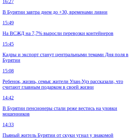
16:27
В Бурятии завтра днем до +30, временами ливни
15:49
На ВСЖД на 7,7% выросли перевозки контейнеров
15:45
Кадры и экспорт станут центральными темами Дня поля в
Бурятии
15:08
Ребенок, жизнь, семья: жители Улан-Удэ рассказали, что
считают главным подарком в своей жизни
14:42
В Бурятии пенсионеры стали реже вестись на уловки
мошенников
14:33
Пьяный житель Бурятии от скуки угнал у знакомой