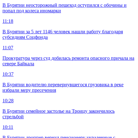
В Бурятии неосторожный пешеход оступился с обочины и
попал под колеса иномарки
11:18
В Бурятии за 5 лет 1146 человек нашли работу благодаря
субсидиям Соцфонда
11:07
Прокуратура через суд добилась ремонта опасного причала на
севере Байкала
10:37
В Бурятии водителю перевернувшегося грузовика в реке
избрали меру пресечения
10:28
В Бурятии семейное застолье на Троицу закончилось
стрельбой
10:11
В Бурятии дроппер вернул пенсионеру украденные с