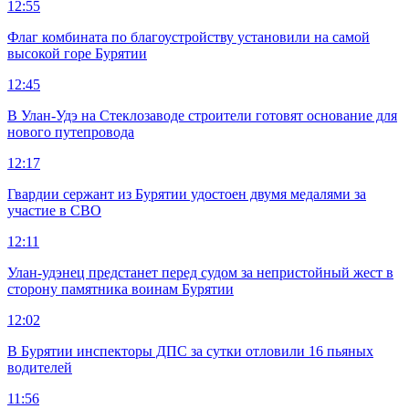
12:55
Флаг комбината по благоустройству установили на самой
высокой горе Бурятии
12:45
В Улан-Удэ на Стеклозаводе строители готовят основание для
нового путепровода
12:17
Гвардии сержант из Бурятии удостоен двумя медалями за
участие в СВО
12:11
Улан-удэнец предстанет перед судом за непристойный жест в
сторону памятника воинам Бурятии
12:02
В Бурятии инспекторы ДПС за сутки отловили 16 пьяных
водителей
11:56