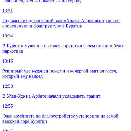
велосипед, чтобы покататься по городу
13:51
Год высоких достижений: как «АпатитАгро» выстраивает
спортивную инфраструктуру в Бурятии
13:34
В Бурятии мужчина пытался спрятать в своем нижнем белье
наркотики
13:16
Ревнивый улан-удэнец ножами и кочергой выгнал гостя,
который ему надоел
12:58
В Улан-Удэ на Арбате начали укладывать гранит
12:55
Флаг комбината по благоустройству установили на самой
высокой горе Бурятии