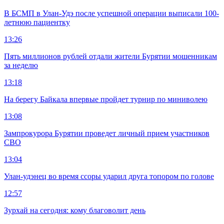
В БСМП в Улан-Удэ после успешной операции выписали 100-
летнюю пациентку
13:26
Пять миллионов рублей отдали жители Бурятии мошенникам
за неделю
13:18
На берегу Байкала впервые пройдет турнир по миниволею
13:08
Зампрокурора Бурятии проведет личный прием участников
СВО
13:04
Улан-удэнец во время ссоры ударил друга топором по голове
12:57
Зурхай на сегодня: кому благоволит день