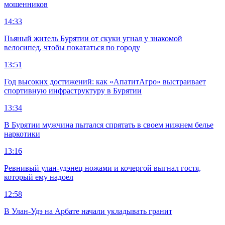
мошенников
14:33
Пьяный житель Бурятии от скуки угнал у знакомой
велосипед, чтобы покататься по городу
13:51
Год высоких достижений: как «АпатитАгро» выстраивает
спортивную инфраструктуру в Бурятии
13:34
В Бурятии мужчина пытался спрятать в своем нижнем белье
наркотики
13:16
Ревнивый улан-удэнец ножами и кочергой выгнал гостя,
который ему надоел
12:58
В Улан-Удэ на Арбате начали укладывать гранит