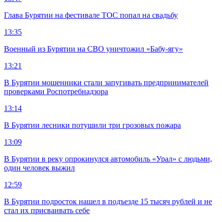
Глава Бурятии на фестивале ТОС попал на свадьбу
13:35
Военный из Бурятии на СВО уничтожил «Бабу-ягу»
13:21
В Бурятии мошенники стали запугивать предпринимателей
проверками Роспотребнадзора
13:14
В Бурятии лесники потушили три грозовых пожара
13:09
В Бурятии в реку опрокинулся автомобиль «Урал» с людьми,
один человек выжил
12:59
В Бурятии подросток нашел в подъезде 15 тысяч рублей и не
стал их присваивать себе