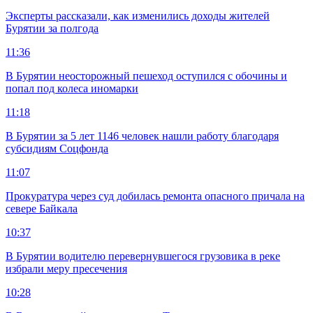
Эксперты рассказали, как изменились доходы жителей
Бурятии за полгода
11:36
В Бурятии неосторожный пешеход оступился с обочины и
попал под колеса иномарки
11:18
В Бурятии за 5 лет 1146 человек нашли работу благодаря
субсидиям Соцфонда
11:07
Прокуратура через суд добилась ремонта опасного причала на
севере Байкала
10:37
В Бурятии водителю перевернувшегося грузовика в реке
избрали меру пресечения
10:28