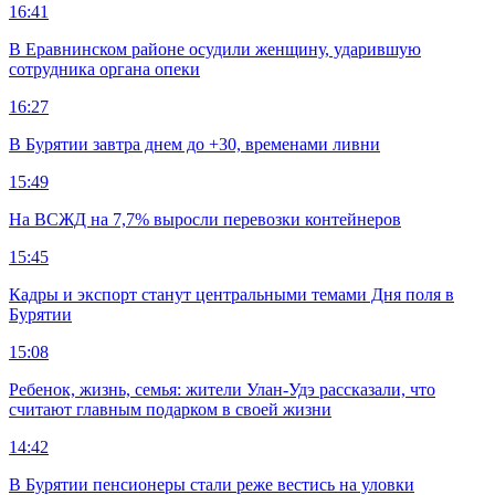
16:41
В Еравнинском районе осудили женщину, ударившую
сотрудника органа опеки
16:27
В Бурятии завтра днем до +30, временами ливни
15:49
На ВСЖД на 7,7% выросли перевозки контейнеров
15:45
Кадры и экспорт станут центральными темами Дня поля в
Бурятии
15:08
Ребенок, жизнь, семья: жители Улан-Удэ рассказали, что
считают главным подарком в своей жизни
14:42
В Бурятии пенсионеры стали реже вестись на уловки