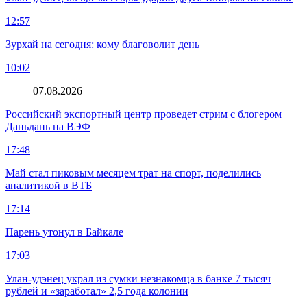
12:57
Зурхай на сегодня: кому благоволит день
10:02
07.08.2026
Российский экспортный центр проведет стрим с блогером
Даньдань на ВЭФ
17:48
Май стал пиковым месяцем трат на спорт, поделились
аналитикой в ВТБ
17:14
Парень утонул в Байкале
17:03
Улан-удэнец украл из сумки незнакомца в банке 7 тысяч
рублей и «заработал» 2,5 года колонии