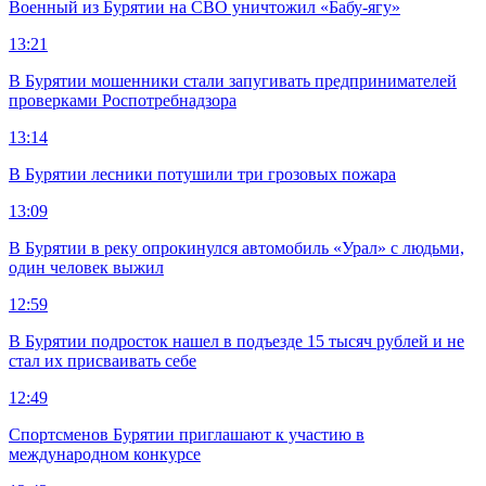
Военный из Бурятии на СВО уничтожил «Бабу-ягу»
13:21
В Бурятии мошенники стали запугивать предпринимателей
проверками Роспотребнадзора
13:14
В Бурятии лесники потушили три грозовых пожара
13:09
В Бурятии в реку опрокинулся автомобиль «Урал» с людьми,
один человек выжил
12:59
В Бурятии подросток нашел в подъезде 15 тысяч рублей и не
стал их присваивать себе
12:49
Спортсменов Бурятии приглашают к участию в
международном конкурсе