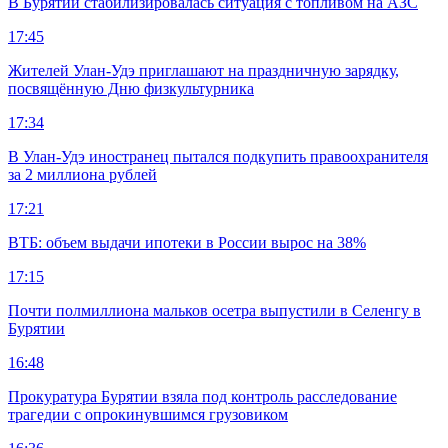
В Бурятии стабилизировалась ситуация с топливом на АЗС
17:45
Жителей Улан-Удэ приглашают на праздничную зарядку,
посвящённую Дню физкультурника
17:34
В Улан-Удэ иностранец пытался подкупить правоохранителя
за 2 миллиона рублей
17:21
ВТБ: объем выдачи ипотеки в России вырос на 38%
17:15
Почти полмиллиона мальков осетра выпустили в Селенгу в
Бурятии
16:48
Прокуратура Бурятии взяла под контроль расследование
трагедии с опрокинувшимся грузовиком