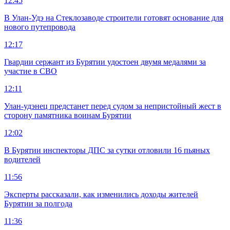
12:45
В Улан-Удэ на Стеклозаводе строители готовят основание для
нового путепровода
12:17
Гвардии сержант из Бурятии удостоен двумя медалями за
участие в СВО
12:11
Улан-удэнец предстанет перед судом за непристойный жест в
сторону памятника воинам Бурятии
12:02
В Бурятии инспекторы ДПС за сутки отловили 16 пьяных
водителей
11:56
Эксперты рассказали, как изменились доходы жителей
Бурятии за полгода
11:36