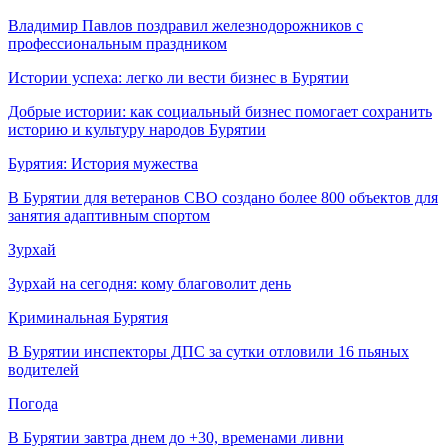
Владимир Павлов поздравил железнодорожников с
профессиональным праздником
Истории успеха: легко ли вести бизнес в Бурятии
Добрые истории: как социальный бизнес помогает сохранить
историю и культуру народов Бурятии
Бурятия: История мужества
В Бурятии для ветеранов СВО создано более 800 объектов для
занятия адаптивным спортом
Зурхай
Зурхай на сегодня: кому благоволит день
Криминальная Бурятия
В Бурятии инспекторы ДПС за сутки отловили 16 пьяных
водителей
Погода
В Бурятии завтра днем до +30, временами ливни