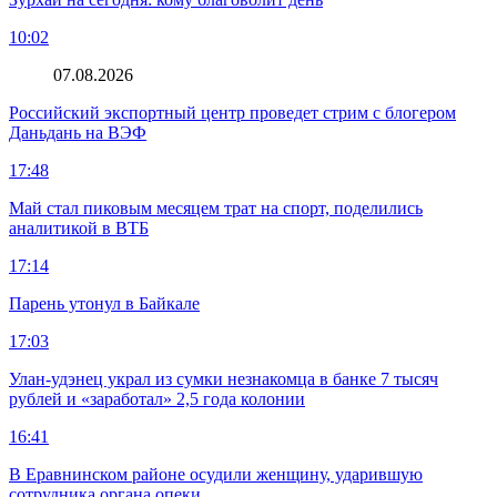
10:02
07.08.2026
Российский экспортный центр проведет стрим с блогером
Даньдань на ВЭФ
17:48
Май стал пиковым месяцем трат на спорт, поделились
аналитикой в ВТБ
17:14
Парень утонул в Байкале
17:03
Улан-удэнец украл из сумки незнакомца в банке 7 тысяч
рублей и «заработал» 2,5 года колонии
16:41
В Еравнинском районе осудили женщину, ударившую
сотрудника органа опеки