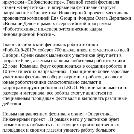
иркутском «Сибэкспоцентре». Главной темой фестиваля
станет «Энергетика», и впервые на фестивале стартует
направление «Энергетика. Инженерный проект». Фестиваль
проводится компанией En+ Group и Фондом Олега Дерипаски
«Вольное Дело» в рамках всероссийской программы
«Робототехника: инженерно-технические кадры
инновационной России».
Главный сибирский фестиваль робототехники
«РобоСиб-2017» соберет 700 школьников и студентов со всей
Сибири. Среди самых маленьких участников будут дети в
возрасте 6 лет, а самым старшим любителям робототехники —
22 года. Команды будут соревноваться в создании роботов в
10 тематических направлениях. Традиционно более взрослые
участники фестиваля соберут огромных роботов, а совсем
юные робототехники самостоятельно сделают и
запрограммируют роботов из LEGO. Но, вне зависимости от
размера и материала, все роботы смогут двигаться по
специальным площадкам фестиваля и выполнять различные
действия.
Новым направлением фестиваля станет «Энергетика.
Инженерный проект». В рамках него у участников будет
возможность побывать на настоящих производственных
площадках и своими глазами увидеть работу большого