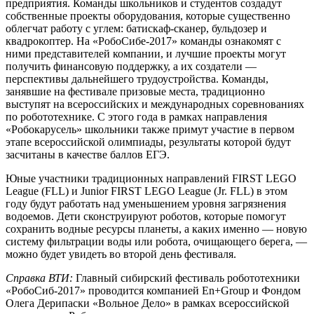
предприятия. Команды школьников и студентов создадут
собственные проекты оборудования, которые существенно
облегчат работу с углем: батискаф-сканер, бульдозер и
квадрокоптер. На «РобоСибе-2017» команды ознакомят с
ними представителей компании, и лучшие проекты могут
получить финансовую поддержку, а их создатели —
перспективы дальнейшего трудоустройства. Команды,
занявшие на фестивале призовые места, традиционно
выступят на всероссийских и международных соревнованиях
по робототехнике. С этого года в рамках направления
«Робокарусель» школьники также примут участие в первом
этапе всероссийской олимпиады, результаты которой будут
засчитаны в качестве баллов ЕГЭ.
Юные участники традиционных направлений FIRST LEGO
League (FLL) и Junior FIRST LEGO League (Jr. FLL) в этом
году будут работать над уменьшением уровня загрязнения
водоемов. Дети сконструируют роботов, которые помогут
сохранить водные ресурсы планеты, а каких именно — новую
систему фильтрации воды или робота, очищающего берега, —
можно будет увидеть во второй день фестиваля.
Справка ВТИ:
Главный сибирский фестиваль робототехники
«РобоСиб-2017» проводится компанией En+Group и Фондом
Олега Дерипаски «Вольное Дело» в рамках всероссийской