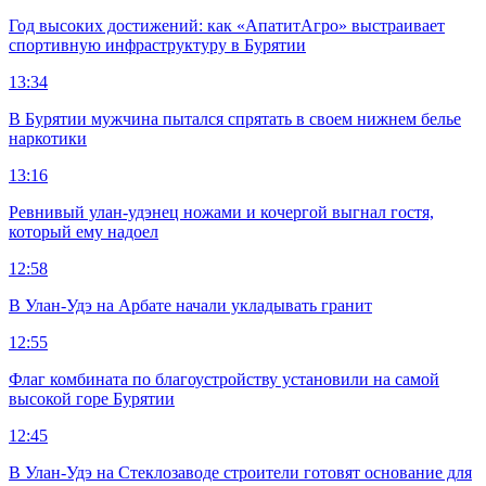
Год высоких достижений: как «АпатитАгро» выстраивает
спортивную инфраструктуру в Бурятии
13:34
В Бурятии мужчина пытался спрятать в своем нижнем белье
наркотики
13:16
Ревнивый улан-удэнец ножами и кочергой выгнал гостя,
который ему надоел
12:58
В Улан-Удэ на Арбате начали укладывать гранит
12:55
Флаг комбината по благоустройству установили на самой
высокой горе Бурятии
12:45
В Улан-Удэ на Стеклозаводе строители готовят основание для