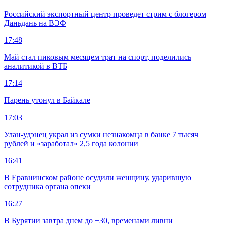
Российский экспортный центр проведет стрим с блогером
Даньдань на ВЭФ
17:48
Май стал пиковым месяцем трат на спорт, поделились
аналитикой в ВТБ
17:14
Парень утонул в Байкале
17:03
Улан-удэнец украл из сумки незнакомца в банке 7 тысяч
рублей и «заработал» 2,5 года колонии
16:41
В Еравнинском районе осудили женщину, ударившую
сотрудника органа опеки
16:27
В Бурятии завтра днем до +30, временами ливни