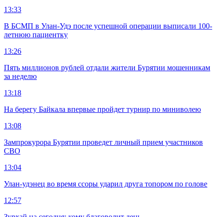
13:33
В БСМП в Улан-Удэ после успешной операции выписали 100-
летнюю пациентку
13:26
Пять миллионов рублей отдали жители Бурятии мошенникам
за неделю
13:18
На берегу Байкала впервые пройдет турнир по миниволею
13:08
Зампрокурора Бурятии проведет личный прием участников
СВО
13:04
Улан-удэнец во время ссоры ударил друга топором по голове
12:57
Зурхай на сегодня: кому благоволит день