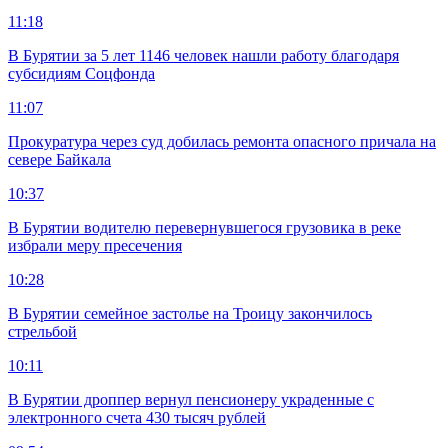
11:18
В Бурятии за 5 лет 1146 человек нашли работу благодаря
субсидиям Соцфонда
11:07
Прокуратура через суд добилась ремонта опасного причала на
севере Байкала
10:37
В Бурятии водителю перевернувшегося грузовика в реке
избрали меру пресечения
10:28
В Бурятии семейное застолье на Троицу закончилось
стрельбой
10:11
В Бурятии дроппер вернул пенсионеру украденные с
электронного счета 430 тысяч рублей