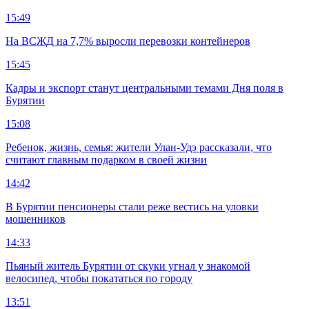
15:49
На ВСЖД на 7,7% выросли перевозки контейнеров
15:45
Кадры и экспорт станут центральными темами Дня поля в
Бурятии
15:08
Ребенок, жизнь, семья: жители Улан-Удэ рассказали, что
считают главным подарком в своей жизни
14:42
В Бурятии пенсионеры стали реже вестись на уловки
мошенников
14:33
Пьяный житель Бурятии от скуки угнал у знакомой
велосипед, чтобы покататься по городу
13:51