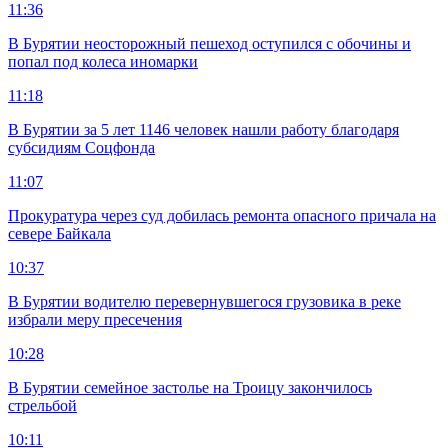
11:36
В Бурятии неосторожный пешеход оступился с обочины и
попал под колеса иномарки
11:18
В Бурятии за 5 лет 1146 человек нашли работу благодаря
субсидиям Соцфонда
11:07
Прокуратура через суд добилась ремонта опасного причала на
севере Байкала
10:37
В Бурятии водителю перевернувшегося грузовика в реке
избрали меру пресечения
10:28
В Бурятии семейное застолье на Троицу закончилось
стрельбой
10:11