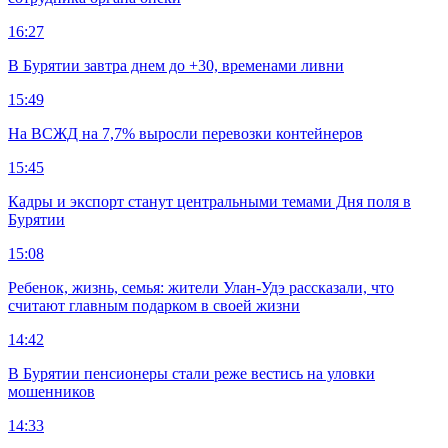
16:27
В Бурятии завтра днем до +30, временами ливни
15:49
На ВСЖД на 7,7% выросли перевозки контейнеров
15:45
Кадры и экспорт станут центральными темами Дня поля в
Бурятии
15:08
Ребенок, жизнь, семья: жители Улан-Удэ рассказали, что
считают главным подарком в своей жизни
14:42
В Бурятии пенсионеры стали реже вестись на уловки
мошенников
14:33