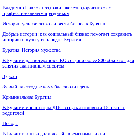
Владимир Павлов поздравил железнодорожников с
профессиональным праздником
Истории успеха: легко ли вести бизнес в Бурятии
Добрые истории: как социальный бизнес помогает сохранить
историю и культуру народов Бурятии
Бурятия: История мужества
В Бурятии для ветеранов СВО создано более 800 объектов для
занятия адаптивным спортом
Зурхай
Зурхай на сегодня: кому благоволит день
Криминальная Бурятия
В Бурятии инспекторы ДПС за сутки отловили 16 пьяных
водителей
Погода
В Бурятии завтра днем до +30, временами ливни