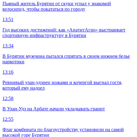
Пьяный житель Бурятии от скуки угнал у знакомой
велосипед, чтобы покататься по городу
13:51
Год высоких достижений: как «АпатитАгро» выстраивает
спортивную инфраструктуру в Бурятии
13:34
В Бурятии мужчина пытался спрятать в своем нижнем белье
наркотики
13:16
Ревнивый улан-удэнец ножами и кочергой выгнал гостя,
который ему надоел
12:58
В Улан-Удэ на Арбате начали укладывать гранит
12:55
Флаг комбината по благоустройству установили на самой
высокой горе Бурятии