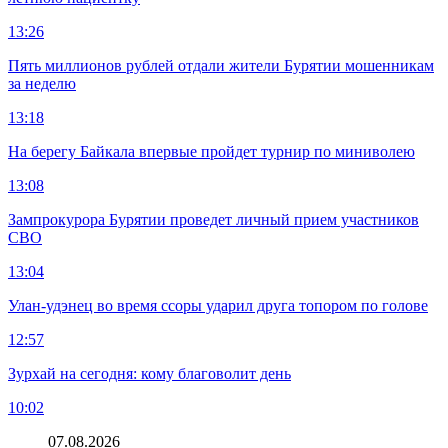
13:26
Пять миллионов рублей отдали жители Бурятии мошенникам
за неделю
13:18
На берегу Байкала впервые пройдет турнир по миниволею
13:08
Зампрокурора Бурятии проведет личный прием участников
СВО
13:04
Улан-удэнец во время ссоры ударил друга топором по голове
12:57
Зурхай на сегодня: кому благоволит день
10:02
07.08.2026