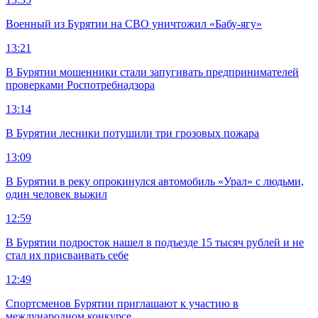
Военный из Бурятии на СВО уничтожил «Бабу-ягу»
13:21
В Бурятии мошенники стали запугивать предпринимателей
проверками Роспотребнадзора
13:14
В Бурятии лесники потушили три грозовых пожара
13:09
В Бурятии в реку опрокинулся автомобиль «Урал» с людьми,
один человек выжил
12:59
В Бурятии подросток нашел в подъезде 15 тысяч рублей и не
стал их присваивать себе
12:49
Спортсменов Бурятии приглашают к участию в
международном конкурсе