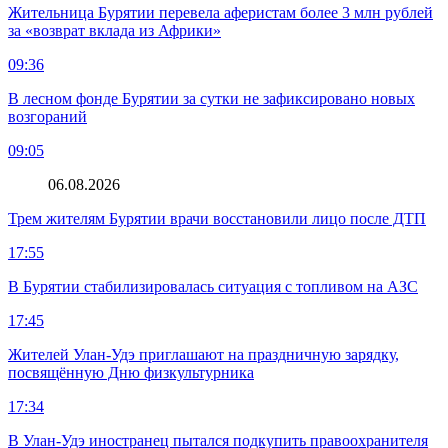
Жительница Бурятии перевела аферистам более 3 млн рублей
за «возврат вклада из Африки»
09:36
В лесном фонде Бурятии за сутки не зафиксировано новых
возгораний
09:05
06.08.2026
Трем жителям Бурятии врачи восстановили лицо после ДТП
17:55
В Бурятии стабилизировалась ситуация с топливом на АЗС
17:45
Жителей Улан-Удэ приглашают на праздничную зарядку,
посвящённую Дню физкультурника
17:34
В Улан-Удэ иностранец пытался подкупить правоохранителя