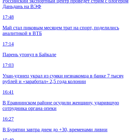
Российский экспортный центр проведет стрим с блогером
Даньдань на ВЭФ
17:48
Май стал пиковым месяцем трат на спорт, поделились
аналитикой в ВТБ
17:14
Парень утонул в Байкале
17:03
Улан-удэнец украл из сумки незнакомца в банке 7 тысяч
рублей и «заработал» 2,5 года колонии
16:41
В Еравнинском районе осудили женщину, ударившую
сотрудника органа опеки
16:27
В Бурятии завтра днем до +30, временами ливни