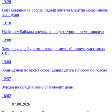
13:26
Пять миллионов рублей отдали жители Бурятии мошенникам
за неделю
13:18
На берегу Байкала впервые пройдет турнир по миниволею
13:08
Зампрокурора Бурятии проведет личный прием участников
СВО
13:04
Улан-удэнец во время ссоры ударил друга топором по голове
12:57
Зурхай на сегодня: кому благоволит день
10:02
07.08.2026