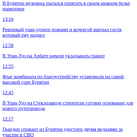
В Бурятии мужчина пытался спрятать в своем нижнем белье
наркотики
13:16
Ревнивый улан-удэнец ножами и кочергой выгнал гостя,
который ему надоел
12:58
В Улан-Удэ на Арбате начали укладывать гранит
12:55
Флаг комбината по благоустройству установили на самой
высокой горе Бурятии
12:45
В Улан-Удэ на Стеклозаводе строители готовят основание для
нового путепровода
12:17
Гвардии сержант из Бурятии удостоен двумя медалями за
участие в СВО