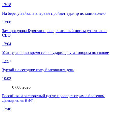
13:18
На берегу Байкала впервые пройдет турнир по миниволею
13:08
Зампрокурора Бурятии проведет личный прием участников
СВО
13:04
Улан-удэнец во время ссоры ударил друга топором по голове
12:57
Зурхай на сегодня: кому благоволит день
10:02
07.08.2026
Российский экспортный центр проведет стрим с блогером
Даньдань на ВЭФ
17:48