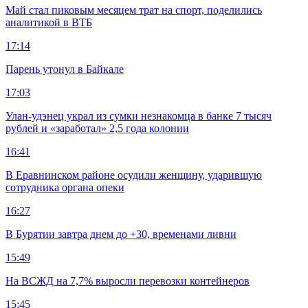
Май стал пиковым месяцем трат на спорт, поделились
аналитикой в ВТБ
17:14
Парень утонул в Байкале
17:03
Улан-удэнец украл из сумки незнакомца в банке 7 тысяч
рублей и «заработал» 2,5 года колонии
16:41
В Еравнинском районе осудили женщину, ударившую
сотрудника органа опеки
16:27
В Бурятии завтра днем до +30, временами ливни
15:49
На ВСЖД на 7,7% выросли перевозки контейнеров
15:45