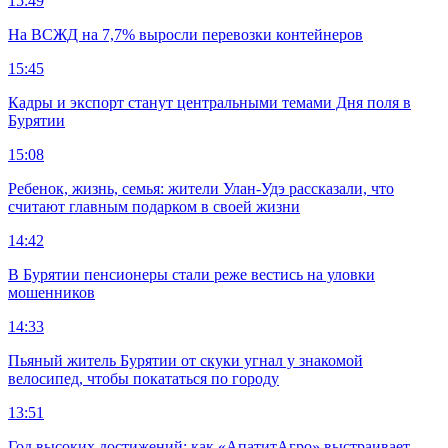
15:49
На ВСЖД на 7,7% выросли перевозки контейнеров
15:45
Кадры и экспорт станут центральными темами Дня поля в
Бурятии
15:08
Ребенок, жизнь, семья: жители Улан-Удэ рассказали, что
считают главным подарком в своей жизни
14:42
В Бурятии пенсионеры стали реже вестись на уловки
мошенников
14:33
Пьяный житель Бурятии от скуки угнал у знакомой
велосипед, чтобы покататься по городу
13:51
Год высоких достижений: как «АпатитАгро» выстраивает