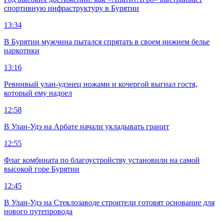
спортивную инфраструктуру в Бурятии
13:34
В Бурятии мужчина пытался спрятать в своем нижнем белье
наркотики
13:16
Ревнивый улан-удэнец ножами и кочергой выгнал гостя,
который ему надоел
12:58
В Улан-Удэ на Арбате начали укладывать гранит
12:55
Флаг комбината по благоустройству установили на самой
высокой горе Бурятии
12:45
В Улан-Удэ на Стеклозаводе строители готовят основание для
нового путепровода