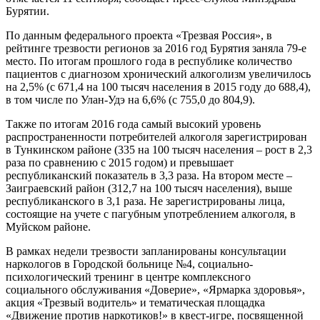
Бурятии.
По данным федерального проекта «Трезвая Россия», в
рейтинге трезвости регионов за 2016 год Бурятия заняла 79-е
место. По итогам прошлого года в республике количество
пациентов с диагнозом хронический алкоголизм увеличилось
на 2,5% (с 671,4 на 100 тысяч населения в 2015 году до 688,4),
в том числе по Улан-Удэ на 6,6% (с 755,0 до 804,9).
Также по итогам 2016 года самый высокий уровень
распространенности потребителей алкоголя зарегистрирован
в Тункинском районе (335 на 100 тысяч населения – рост в 2,3
раза по сравнению с 2015 годом) и превышает
республиканский показатель в 3,3 раза. На втором месте –
Заиграевский район (312,7 на 100 тысяч населения), выше
республиканского в 3,1 раза. Не зарегистрированы лица,
состоящие на учете с пагубным употреблением алкоголя, в
Муйском районе.
В рамках недели трезвости запланированы консультации
наркологов в Городской больнице №4, социально-
психологический тренинг в центре комплексного
социального обслуживания «Доверие», «Ярмарка здоровья»,
акция «Трезвый водитель» и тематическая площадка
«Движение против наркотиков!» в квест-игре, посвященной