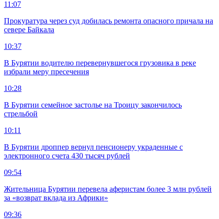
11:07
Прокуратура через суд добилась ремонта опасного причала на
севере Байкала
10:37
В Бурятии водителю перевернувшегося грузовика в реке
избрали меру пресечения
10:28
В Бурятии семейное застолье на Троицу закончилось
стрельбой
10:11
В Бурятии дроппер вернул пенсионеру украденные с
электронного счета 430 тысяч рублей
09:54
Жительница Бурятии перевела аферистам более 3 млн рублей
за «возврат вклада из Африки»
09:36