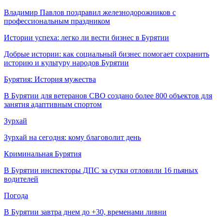
Владимир Павлов поздравил железнодорожников с
профессиональным праздником
Истории успеха: легко ли вести бизнес в Бурятии
Добрые истории: как социальный бизнес помогает сохранить
историю и культуру народов Бурятии
Бурятия: История мужества
В Бурятии для ветеранов СВО создано более 800 объектов для
занятия адаптивным спортом
Зурхай
Зурхай на сегодня: кому благоволит день
Криминальная Бурятия
В Бурятии инспекторы ДПС за сутки отловили 16 пьяных
водителей
Погода
В Бурятии завтра днем до +30, временами ливни