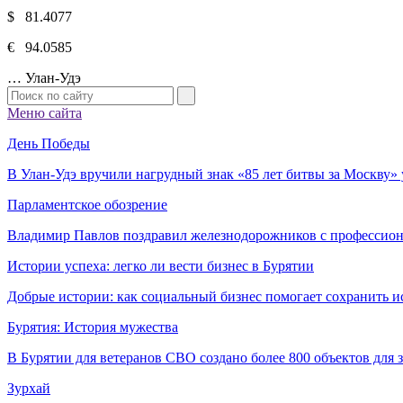
$ 81.4077
€ 94.0585
…
Улан-Удэ
Меню сайта
День Победы
В Улан-Удэ вручили нагрудный знак «85 лет битвы за Москву
Парламентское обозрение
Владимир Павлов поздравил железнодорожников с профессио
Истории успеха: легко ли вести бизнес в Бурятии
Добрые истории: как социальный бизнес помогает сохранить и
Бурятия: История мужества
В Бурятии для ветеранов СВО создано более 800 объектов для
Зурхай