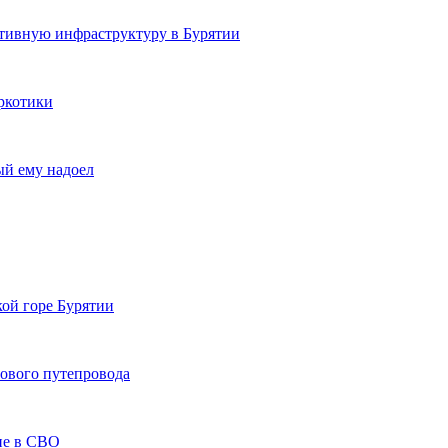
ртивную инфраструктуру в Бурятии
ркотики
ый ему надоел
кой горе Бурятии
нового путепровода
тие в СВО