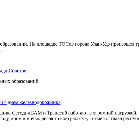
бразований. На площадке ТОСов города Улан-Удэ произошел тр
,.
щади Советов
льных образований.
ей с днем железнодорожника
дник. Сегодня БАМ и Транссиб работают с огромной нагрузкой,
оду, днём и ночью делают свою работу», - отметил глава респуб