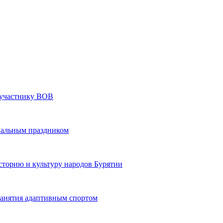
» участнику ВОВ
нальным праздником
сторию и культуру народов Бурятии
 занятия адаптивным спортом