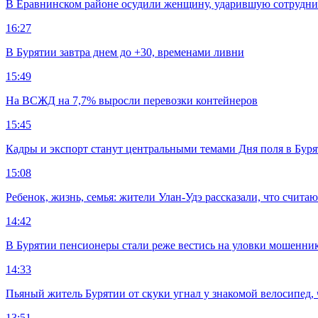
В Еравнинском районе осудили женщину, ударившую сотрудни
16:27
В Бурятии завтра днем до +30, временами ливни
15:49
На ВСЖД на 7,7% выросли перевозки контейнеров
15:45
Кадры и экспорт станут центральными темами Дня поля в Бур
15:08
Ребенок, жизнь, семья: жители Улан-Удэ рассказали, что счита
14:42
В Бурятии пенсионеры стали реже вестись на уловки мошенни
14:33
Пьяный житель Бурятии от скуки угнал у знакомой велосипед, 
13:51