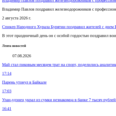
Владимир Павлов поздравил железнодорожников с профессио
Владимир Павлов поздравил железнодорожников с профессио
2 августа 2026 г.
Спикер Народного Хурала Бурятии поздравил жителей с днем
В этот праздничный день он с особой гордостью поздравил во
Лента новостей
07.08.2026
Май стал пиковым месяцем трат на спорт, поделились аналити
17:14
Парень утонул в Байкале
17:03
Улан-удэнец украл из сумки незнакомца в банке 7 тысяч рублей
16:41