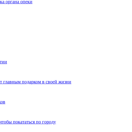
ка органа опеки
ятии
ют главным подарком в своей жизни
ков
чтобы покататься по городу