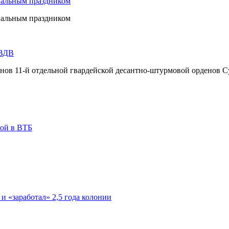
нальным праздником
нальным праздником
 ВДВ
инов 11-й отдельной гвардейской десантно-штурмовой орденов С
кой в ВТБ
 и «заработал» 2,5 года колонии