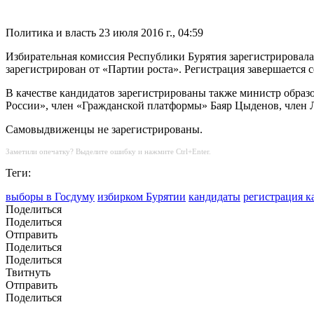
Политика и власть
23 июля 2016 г., 04:59
Избирательная комиссия Республики Бурятия зарегистрировала
зарегистрирован от «Партии роста». Регистрация завершается се
В качестве кандидатов зарегистрированы также министр обра
России», член «Гражданской платформы» Баяр Цыденов, член
Самовыдвиженцы не зарегистрированы.
Заметили опечатку? Выделите ошибку и нажмите Ctrl+Enter.
Теги:
выборы в Госдуму
избирком Бурятии
кандидаты
регистрация к
Поделиться
Поделиться
Отправить
Поделиться
Поделиться
Твитнуть
Отправить
Поделиться