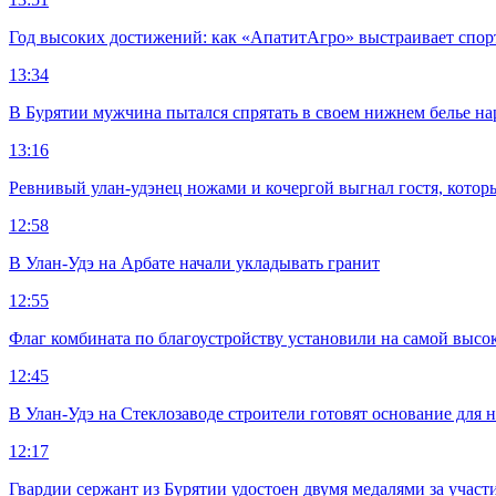
Год высоких достижений: как «АпатитАгро» выстраивает спо
13:34
В Бурятии мужчина пытался спрятать в своем нижнем белье на
13:16
Ревнивый улан-удэнец ножами и кочергой выгнал гостя, котор
12:58
В Улан-Удэ на Арбате начали укладывать гранит
12:55
Флаг комбината по благоустройству установили на самой высо
12:45
В Улан-Удэ на Стеклозаводе строители готовят основание для 
12:17
Гвардии сержант из Бурятии удостоен двумя медалями за учас