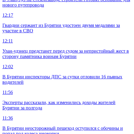
нового путепровода
12:17
Гвардии сержант из Бурятии удостоен двумя медалями за
участие в СВО
12:11
Улан-удэнец предстанет перед судом за непристойный жест в
сторону памятника воинам Бурятии
12:02
В Бурятии инспекторы ДПС за сутки отловили 16 пьяных
водителей
11:56
Эксперты рассказали, как изменились доходы жителей
Бурятии за полгода
11:36
В Бурятии неосторожный пешеход оступился с обочины и
попал под колеса иномарки