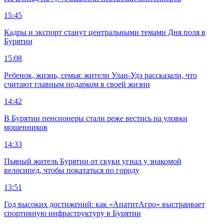
15:45
Кадры и экспорт станут центральными темами Дня поля в
Бурятии
15:08
Ребенок, жизнь, семья: жители Улан-Удэ рассказали, что
считают главным подарком в своей жизни
14:42
В Бурятии пенсионеры стали реже вестись на уловки
мошенников
14:33
Пьяный житель Бурятии от скуки угнал у знакомой
велосипед, чтобы покататься по городу
13:51
Год высоких достижений: как «АпатитАгро» выстраивает
спортивную инфраструктуру в Бурятии