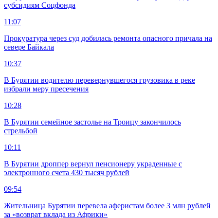
субсидиям Соцфонда
11:07
Прокуратура через суд добилась ремонта опасного причала на
севере Байкала
10:37
В Бурятии водителю перевернувшегося грузовика в реке
избрали меру пресечения
10:28
В Бурятии семейное застолье на Троицу закончилось
стрельбой
10:11
В Бурятии дроппер вернул пенсионеру украденные с
электронного счета 430 тысяч рублей
09:54
Жительница Бурятии перевела аферистам более 3 млн рублей
за «возврат вклада из Африки»