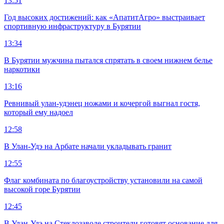
13:51
Год высоких достижений: как «АпатитАгро» выстраивает
спортивную инфраструктуру в Бурятии
13:34
В Бурятии мужчина пытался спрятать в своем нижнем белье
наркотики
13:16
Ревнивый улан-удэнец ножами и кочергой выгнал гостя,
который ему надоел
12:58
В Улан-Удэ на Арбате начали укладывать гранит
12:55
Флаг комбината по благоустройству установили на самой
высокой горе Бурятии
12:45
В Улан-Удэ на Стеклозаводе строители готовят основание для