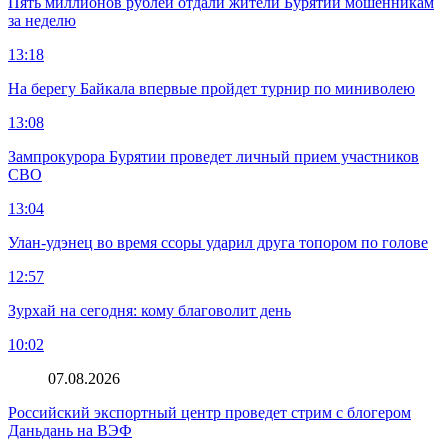
Пять миллионов рублей отдали жители Бурятии мошенникам
за неделю
13:18
На берегу Байкала впервые пройдет турнир по миниволею
13:08
Зампрокурора Бурятии проведет личный прием участников
СВО
13:04
Улан-удэнец во время ссоры ударил друга топором по голове
12:57
Зурхай на сегодня: кому благоволит день
10:02
07.08.2026
Российский экспортный центр проведет стрим с блогером
Даньдань на ВЭФ