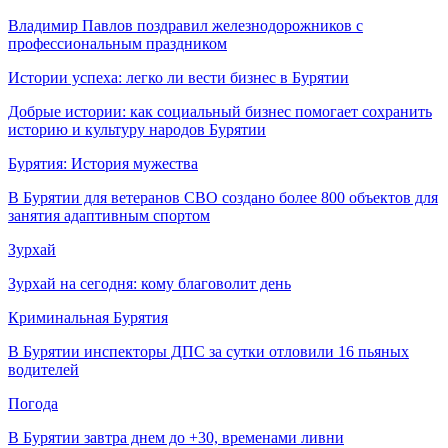
Владимир Павлов поздравил железнодорожников с
профессиональным праздником
Истории успеха: легко ли вести бизнес в Бурятии
Добрые истории: как социальный бизнес помогает сохранить
историю и культуру народов Бурятии
Бурятия: История мужества
В Бурятии для ветеранов СВО создано более 800 объектов для
занятия адаптивным спортом
Зурхай
Зурхай на сегодня: кому благоволит день
Криминальная Бурятия
В Бурятии инспекторы ДПС за сутки отловили 16 пьяных
водителей
Погода
В Бурятии завтра днем до +30, временами ливни