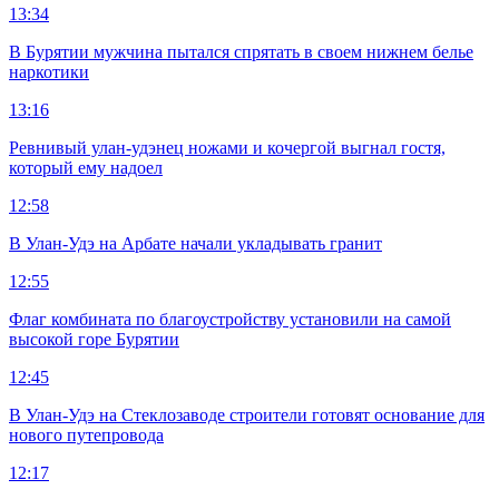
13:34
В Бурятии мужчина пытался спрятать в своем нижнем белье
наркотики
13:16
Ревнивый улан-удэнец ножами и кочергой выгнал гостя,
который ему надоел
12:58
В Улан-Удэ на Арбате начали укладывать гранит
12:55
Флаг комбината по благоустройству установили на самой
высокой горе Бурятии
12:45
В Улан-Удэ на Стеклозаводе строители готовят основание для
нового путепровода
12:17