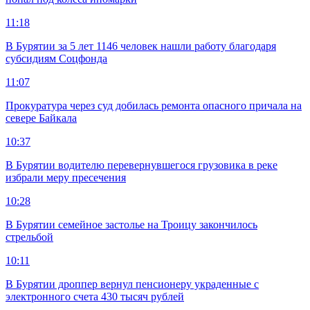
11:18
В Бурятии за 5 лет 1146 человек нашли работу благодаря
субсидиям Соцфонда
11:07
Прокуратура через суд добилась ремонта опасного причала на
севере Байкала
10:37
В Бурятии водителю перевернувшегося грузовика в реке
избрали меру пресечения
10:28
В Бурятии семейное застолье на Троицу закончилось
стрельбой
10:11
В Бурятии дроппер вернул пенсионеру украденные с
электронного счета 430 тысяч рублей