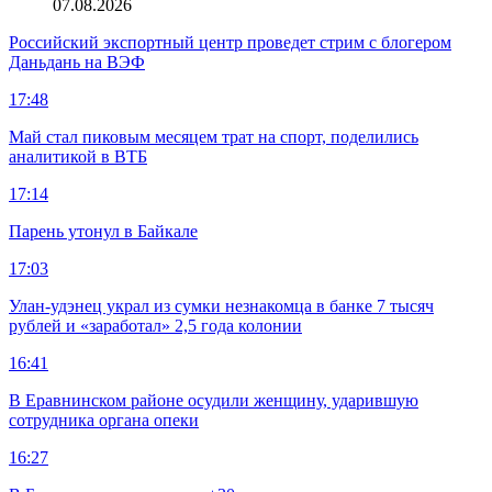
07.08.2026
Российский экспортный центр проведет стрим с блогером
Даньдань на ВЭФ
17:48
Май стал пиковым месяцем трат на спорт, поделились
аналитикой в ВТБ
17:14
Парень утонул в Байкале
17:03
Улан-удэнец украл из сумки незнакомца в банке 7 тысяч
рублей и «заработал» 2,5 года колонии
16:41
В Еравнинском районе осудили женщину, ударившую
сотрудника органа опеки
16:27