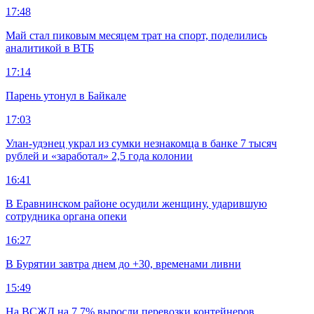
17:48
Май стал пиковым месяцем трат на спорт, поделились
аналитикой в ВТБ
17:14
Парень утонул в Байкале
17:03
Улан-удэнец украл из сумки незнакомца в банке 7 тысяч
рублей и «заработал» 2,5 года колонии
16:41
В Еравнинском районе осудили женщину, ударившую
сотрудника органа опеки
16:27
В Бурятии завтра днем до +30, временами ливни
15:49
На ВСЖД на 7,7% выросли перевозки контейнеров