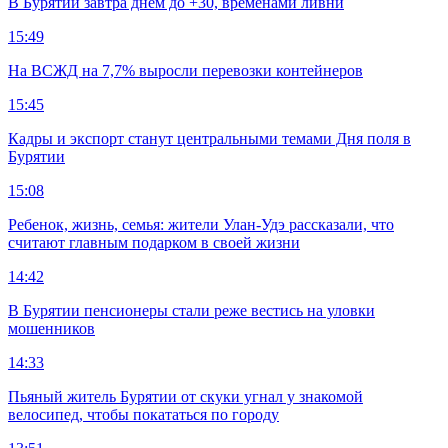
В Бурятии завтра днем до +30, временами ливни
15:49
На ВСЖД на 7,7% выросли перевозки контейнеров
15:45
Кадры и экспорт станут центральными темами Дня поля в
Бурятии
15:08
Ребенок, жизнь, семья: жители Улан-Удэ рассказали, что
считают главным подарком в своей жизни
14:42
В Бурятии пенсионеры стали реже вестись на уловки
мошенников
14:33
Пьяный житель Бурятии от скуки угнал у знакомой
велосипед, чтобы покататься по городу