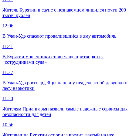
Житель Бурятии в сауне с незнакомцем лишился почти 200
тысяч рублей
12:06
В Улан-Удэ спасают провалившийся в яму автомобиль
11:41
В Бурятии мошенники стали чаще притворяться
«сотрудниками суда»
11:27
В Улан-Удэ росгвардейцы нашли у неадекватной девушки в
лесу наркотики
11:20
Жителям Приангарья назвали самые надежные сервисы для
безопасности для детей
10:56
Жительница Бурятии оспорила кредит, взятый на нее