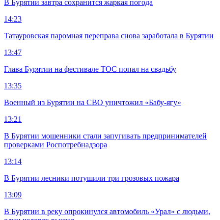
В Бурятии завтра сохранится жаркая погода
14:23
Татауровская паромная переправа снова заработала в Бурятии
13:47
Глава Бурятии на фестивале ТОС попал на свадьбу
13:35
Военный из Бурятии на СВО уничтожил «Бабу-ягу»
13:21
В Бурятии мошенники стали запугивать предпринимателей
проверками Роспотребнадзора
13:14
В Бурятии лесники потушили три грозовых пожара
13:09
В Бурятии в реку опрокинулся автомобиль «Урал» с людьми,