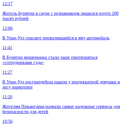
12:17
Житель Бурятии в сауне с незнакомцем лишился почти 200
тысяч рублей
12:06
В Улан-Удэ спасают провалившийся в яму автомобиль
11:41
В Бурятии мошенники стали чаще притворяться
«сотрудниками суда»
11:27
В Улан-Удэ росгвардейцы нашли у неадекватной девушки в
лесу наркотики
11:20
Жителям Приангарья назвали самые надежные сервисы для
безопасности для детей
10:56