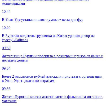
мошенниками
10:44
В Улан-Удэ устанавливают «умные» весы для фур
10:20
В Бурятии водитель грузовика из Китая уронил ротор на
трассу «Байкал»
09:58
Жительница Бурятии поверила в розыгрыш призов от банка и
потеряла деньги
09:54
Более 2 миллионов рублей взыскали приставы с организации
в Улан-Удэ за долги по штрафам
09:36
Житель Бурятии заказал автозапчасти в фальшивом интернет-
магазине