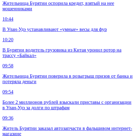
Жительница Бурятии оспорила кредит, взятый на нее
мошенниками
10:44
В Улан-Удэ устанавливают «умные» весы для фур
10:20
В Бурятии водитель грузовика из Китая уронил ротор на
трассу «Байкал»
09:58
Жительница Бурятии поверила в розыгрыш призов от банка и
потеряла деньги
09:54
Более 2 миллионов рублей взыскали приставы с организации
в Улан-Удэ за долги по штрафам
09:36
Житель Бурятии заказал автозапчасти в фальшивом интернет-
магазине