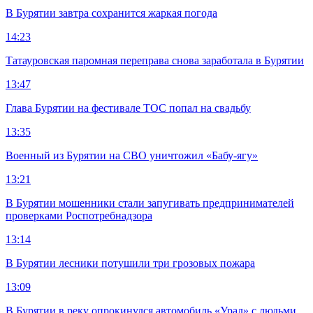
В Бурятии завтра сохранится жаркая погода
14:23
Татауровская паромная переправа снова заработала в Бурятии
13:47
Глава Бурятии на фестивале ТОС попал на свадьбу
13:35
Военный из Бурятии на СВО уничтожил «Бабу-ягу»
13:21
В Бурятии мошенники стали запугивать предпринимателей
проверками Роспотребнадзора
13:14
В Бурятии лесники потушили три грозовых пожара
13:09
В Бурятии в реку опрокинулся автомобиль «Урал» с людьми,