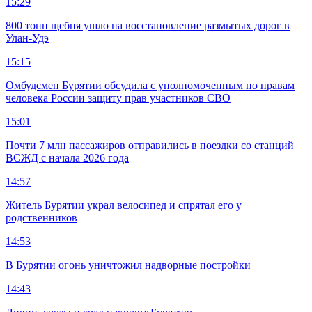
15:29
800 тонн щебня ушло на восстановление размытых дорог в
Улан-Удэ
15:15
Омбудсмен Бурятии обсудила с уполномоченным по правам
человека России защиту прав участников СВО
15:01
Почти 7 млн пассажиров отправились в поездки со станций
ВСЖД с начала 2026 года
14:57
Житель Бурятии украл велосипед и спрятал его у
родственников
14:53
В Бурятии огонь уничтожил надворные постройки
14:43