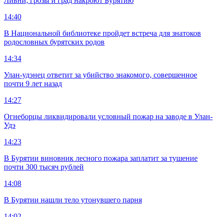
Ливни, грозы и град накроют Бурятию
14:40
В Национальной библиотеке пройдет встреча для знатоков
родословных бурятских родов
14:34
Улан-удэнец ответит за убийство знакомого, совершенное
почти 9 лет назад
14:27
Огнеборцы ликвидировали условный пожар на заводе в Улан-
Удэ
14:23
В Бурятии виновник лесного пожара заплатит за тушение
почти 300 тысяч рублей
14:08
В Бурятии нашли тело утонувшего парня
14:02