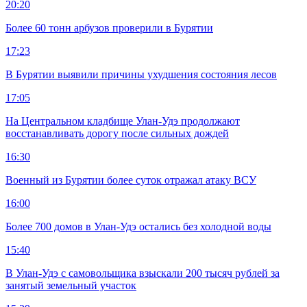
20:20
Более 60 тонн арбузов проверили в Бурятии
17:23
В Бурятии выявили причины ухудшения состояния лесов
17:05
На Центральном кладбище Улан-Удэ продолжают
восстанавливать дорогу после сильных дождей
16:30
Военный из Бурятии более суток отражал атаку ВСУ
16:00
Более 700 домов в Улан-Удэ остались без холодной воды
15:40
В Улан-Удэ с самовольщика взыскали 200 тысяч рублей за
занятый земельный участок