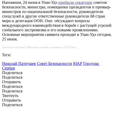
Напомним, 24 июня в Улан-Удэ
прибыли секретари
советов
безопасности, министры, помощники президентов и премьер-
министров по национальной безопасности, руководители
спецслужб и другие ответственные руководители 68 стран
мира и делегация ООН. Они обсуждают вопросы
международного взаимодействия в борьбе с растущей угрозой
глобального экстремизма и его новыми проявлениями.
Основные мероприятия саммита проходят в Улан-Удэ сегодня,
25 июня.
Заметили опечатку? Выделите ошибку и нажмите Ctrl+Enter.
Теги:
Николай Патрушев
Совет Безопасности
ЮАР
Гондурас
Сербия
Поделиться
Поделиться
Отправить
Поделиться
Поделиться
Твитнуть
Отправить
Поделиться