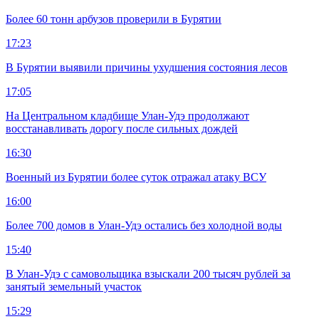
Более 60 тонн арбузов проверили в Бурятии
17:23
В Бурятии выявили причины ухудшения состояния лесов
17:05
На Центральном кладбище Улан-Удэ продолжают
восстанавливать дорогу после сильных дождей
16:30
Военный из Бурятии более суток отражал атаку ВСУ
16:00
Более 700 домов в Улан-Удэ остались без холодной воды
15:40
В Улан-Удэ с самовольщика взыскали 200 тысяч рублей за
занятый земельный участок
15:29