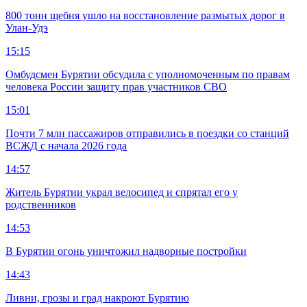
800 тонн щебня ушло на восстановление размытых дорог в
Улан-Удэ
15:15
Омбудсмен Бурятии обсудила с уполномоченным по правам
человека России защиту прав участников СВО
15:01
Почти 7 млн пассажиров отправились в поездки со станций
ВСЖД с начала 2026 года
14:57
Житель Бурятии украл велосипед и спрятал его у
родственников
14:53
В Бурятии огонь уничтожил надворные постройки
14:43
Ливни, грозы и град накроют Бурятию