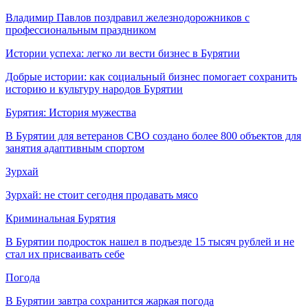
Владимир Павлов поздравил железнодорожников с
профессиональным праздником
Истории успеха: легко ли вести бизнес в Бурятии
Добрые истории: как социальный бизнес помогает сохранить
историю и культуру народов Бурятии
Бурятия: История мужества
В Бурятии для ветеранов СВО создано более 800 объектов для
занятия адаптивным спортом
Зурхай
Зурхай: не стоит сегодня продавать мясо
Криминальная Бурятия
В Бурятии подросток нашел в подъезде 15 тысяч рублей и не
стал их присваивать себе
Погода
В Бурятии завтра сохранится жаркая погода